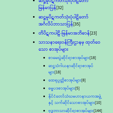
ဆဋ္ဌမူပိဋကတ်သုံးပုံပါဠိတော်
မြန်မာပြန်
[32]
ဆဋ္ဌမူပိဋကတ်သုံးပုံပါဠိတော်
အင်္ဂလိပ်ဘာသာပြန်
[35]
တိပိဋကပါဠိ-မြန်မာအဘိဓာန်
[23]
သာသနာရေး၀န်ကြီးဌာနမှ ထုတ်ဝေ
သော စာအုပ်များ
စာမေးပွဲဆိုင်ရာစာအုပ်များ
[18]
ဆဋ္ဌသံဂါယနာဆိုင်ရာစာအုပ်
များ
[18]
ထေရုပ္ပတ္တိစာအုပ်များ
[8]
ဓမ္မပဒစာအုပ်များ
[5]
နိုင်ငံတော်သံဃမဟာနာယကအဖွဲ့
နှင့် သက်ဆိုင်သောစာအုပ်များ
[10]
ဗုဒ္ဓဘာသာဆိုင်ရာစာအုပ်များ
[144]