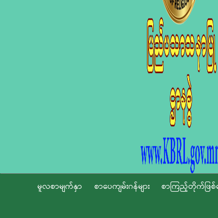
မူလစာမျက်နှာ
စာပေကျမ်းဂန်များ
စာကြည့်တိုက်ဖြစ်