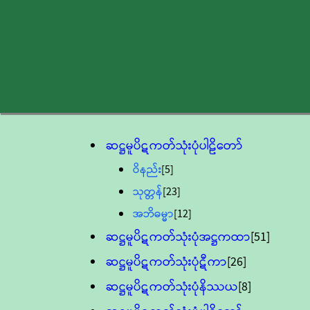
ဆဋ္ဌမူပိဋကတ်သုံးပုံပါဠိတော်
ဝိနည်း
[5]
သုတ္တန်
[23]
အဘိဓမ္မာ
[12]
ဆဋ္ဌမူပိဋကတ်သုံးပုံအဋ္ဌကထာ
[51]
ဆဋ္ဌမူပိဋကတ်သုံးပုံဋီကာ
[26]
ဆဋ္ဌမူပိဋကတ်သုံးပုံနိဿယ
[8]