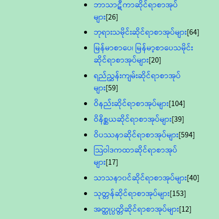
ဘာသာဋီကာဆိုင်ရာစာအုပ်
များ
[26]
ဘုရားသမိုင်းဆိုင်ရာစာအုပ်များ
[64]
မြန်မာစာပေ၊ မြန်မာ့စာပေသမိုင်း
ဆိုင်ရာစာအုပ်များ
[20]
ရည်ညွှန်းကျမ်းဆိုင်ရာစာအုပ်
များ
[59]
ဝိနည်းဆိုင်ရာစာအုပ်များ
[104]
ဝိနိစ္ဆယဆိုင်ရာစာအုပ်များ
[39]
ဝိပဿနာဆိုင်ရာစာအုပ်များ
[594]
သြဝါဒကထာဆိုင်ရာစာအုပ်
များ
[17]
သာသနာ၀င်ဆိုင်ရာစာအုပ်များ
[40]
သုတ္တန်ဆိုင်ရာစာအုပ်များ
[153]
အတ္ထုပ္ပတ္တိဆိုင်ရာစာအုပ်များ
[12]