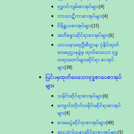
ဗုဒ္ဓဝင်ကျမ်းစာအုပ်များ
[4]
ဘာသာဋီကာစာအုပ်များ
[4]
ဝိနိစ္ဆယစာအုပ်များ
[15]
အဘိဓမ္မာဆိုင်ရာစာအုပ်များ
[6]
သာသနာရေးဦးစီးဌာန၊ ပုံနှိပ်ထုတ်
ဝေရေးဌာနခွဲမှ ထုတ်ဝေသော ဗုဒ္ဓ
တရားတော်များဆိုင်ရာ စာအုပ်
များ
[39]
ပြင်ပမှထုတ်ဝေသောဗုဒ္ဓစာပေစာအုပ်
များ
သမိုင်းဆိုင်ရာစာအုပ်များ
[6]
ကျောင်းတိုက်သမိုင်းဆိုင်ရာစာအုပ်
များ
[4]
စာမေးပွဲဆိုင်ရာစာအုပ်များ
[49]
ဆဋ္ဌသံဂါယနာဆိုင်ရာစာအုပ်များ
[5]