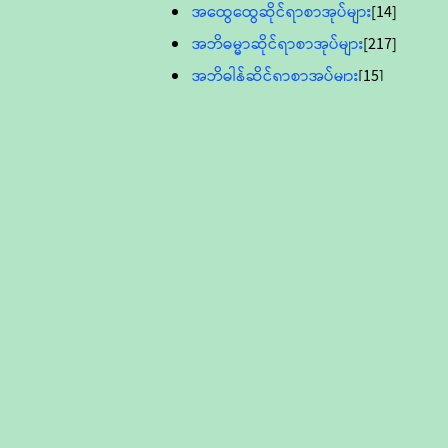
အထွေထွေဆိုင်ရာစာအုပ်များ
[14]
အဘိဓမ္မာဆိုင်ရာစာအုပ်များ
[217]
အဘိဓါန်ဆိုင်ရာစာအုပ်များ
[15]
အင်္ဂလိပ်ဘာသာဖြင့်ပြုစုသော ဗုဒ္ဓ
စာပေများ
[895]
လူငယ်ကဏ္ဍ ဗုဒ္ဓဘာသာ
သင်ခန်းစာ
[16]
ပိဋကသုံးပုံပါဠိတော် (ဆဋ္ဌမူ
ကွန်ပျူတာစာစီ)
ဝိနည်း
[5]
သုတ္တန်
[23]
အဘိဓမ္မာ
[12]
တရားတော်များ (Audio, MP-3)
ဘဒ္ဒန္တဝိမလ(မိုးကုတ်ဆရာတော်)