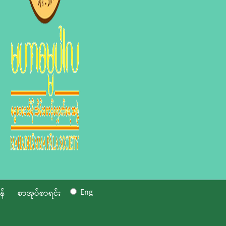
Eng
န်
စာအုပ်စာရင်း