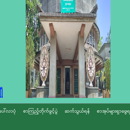
ပေါ်လာပုံ
စာကြည့်တိုက်ဖွင့်ပွဲ
ဆက်သွယ်ရန်
စာအုပ်များရှာဖွေရ