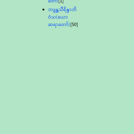
တော်
[1]
ဘဒ္ဒန္တသီရိန္ဒာဘိ
ဝံသ(ယော
ဆရာတော်)
[50]