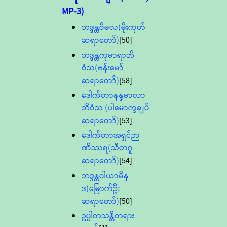
MP-3)
ဘဒ္ဒန္တဝိမလ(မိုးကုတ်
ဆရာတော်)
[50]
ဘဒ္ဒန္တကုမာရာဘိ
ဝံသ(ဗန်းမော်
ဆရာတော်)
[58]
ဒေါက်တာနန္ဒမာလာ
ဘိဝံသ (ပါမောက္ခချုပ်
ဆရာတော်)
[53]
ဒေါက်တာအရှင်ဉာ
ဏိဿရ(သီတဂူ
ဆရာတော်)
[54]
ဘဒ္ဒန္တဝါယာမိန္
ဒ(မြောက်ဦး
ဆရာတော်)
[50]
ဥပ္ပါတသန္တိတရား