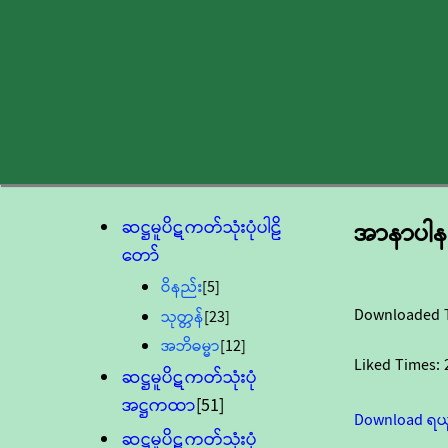
ဆဋ္ဌမူပိဋကတ်သုံးပုံပါဠိ
အာနာပါန
တော်
ဝိနည်း
[5]
Downloaded 
သုတ္တန်
[23]
အဘိဓမ္မာ
[12]
Liked Times:
ဆဋ္ဌမူပိဋကတ်သုံးပုံ
အဋ္ဌကထာ
[51]
Download ရယ
ဆဋ္ဌမူပိဋကတ်သုံးပုံ