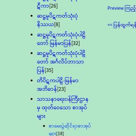
ဋီကာ
[26]
Preview ကြည့်
ဆဋ္ဌမူပိဋကတ်သုံးပုံ
နိဿယ
[8]
<< ပြန်ထွက်ရန
ဆဋ္ဌမူပိဋကတ်သုံးပုံပါဠိ
တော် မြန်မာပြန်
[32]
ဆဋ္ဌမူပိဋကတ်သုံးပုံပါဠိ
တော် အင်္ဂလိပ်ဘာသာ
ပြန်
[35]
တိပိဋကပါဠိ-မြန်မာ
အဘိဓာန်
[23]
သာသနာရေး၀န်ကြီးဌာန
မှ ထုတ်ဝေသော စာအုပ်
များ
စာမေးပွဲဆိုင်ရာစာအုပ်
များ
[18]