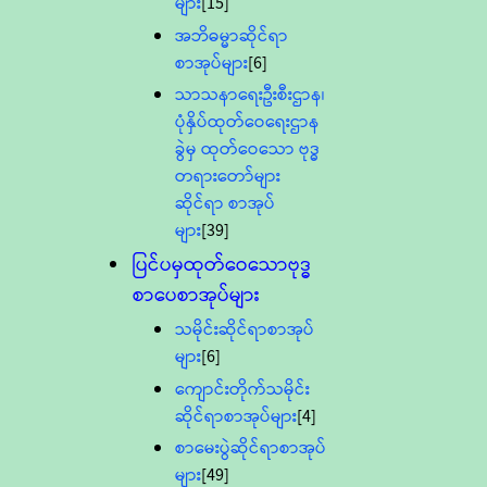
များ
[15]
အဘိဓမ္မာဆိုင်ရာ
စာအုပ်များ
[6]
သာသနာရေးဦးစီးဌာန၊
ပုံနှိပ်ထုတ်ဝေရေးဌာန
ခွဲမှ ထုတ်ဝေသော ဗုဒ္ဓ
တရားတော်များ
ဆိုင်ရာ စာအုပ်
များ
[39]
ပြင်ပမှထုတ်ဝေသောဗုဒ္ဓ
စာပေစာအုပ်များ
သမိုင်းဆိုင်ရာစာအုပ်
များ
[6]
ကျောင်းတိုက်သမိုင်း
ဆိုင်ရာစာအုပ်များ
[4]
စာမေးပွဲဆိုင်ရာစာအုပ်
များ
[49]