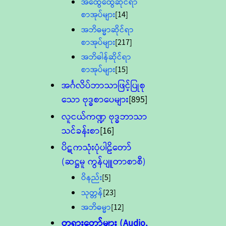
အထွေထွေဆိုင်ရာ
စာအုပ်များ
[14]
အဘိဓမ္မာဆိုင်ရာ
စာအုပ်များ
[217]
အဘိဓါန်ဆိုင်ရာ
စာအုပ်များ
[15]
အင်္ဂလိပ်ဘာသာဖြင့်ပြုစု
သော ဗုဒ္ဓစာပေများ
[895]
လူငယ်ကဏ္ဍ ဗုဒ္ဓဘာသာ
သင်ခန်းစာ
[16]
ပိဋကသုံးပုံပါဠိတော်
(ဆဋ္ဌမူ ကွန်ပျူတာစာစီ)
ဝိနည်း
[5]
သုတ္တန်
[23]
အဘိဓမ္မာ
[12]
တရားတော်များ (Audio,