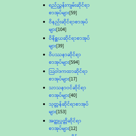
ရည်ညွှန်းကျမ်းဆိုင်ရာ
စာအုပ်များ
[59]
ဝိနည်းဆိုင်ရာစာအုပ်
များ
[104]
ဝိနိစ္ဆယဆိုင်ရာစာအုပ်
များ
[39]
ဝိပဿနာဆိုင်ရာ
စာအုပ်များ
[594]
သြဝါဒကထာဆိုင်ရာ
စာအုပ်များ
[17]
သာသနာ၀င်ဆိုင်ရာ
စာအုပ်များ
[40]
သုတ္တန်ဆိုင်ရာစာအုပ်
များ
[153]
အတ္ထုပ္ပတ္တိဆိုင်ရာ
စာအုပ်များ
[12]