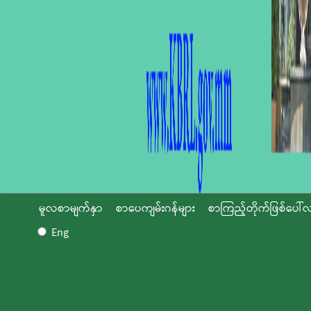
မူလစာမျက်နှာ
စာပေကျမ်းဂန်များ
စာကြည့်တိုက်ဖြစ်ပေါ်လ
Eng