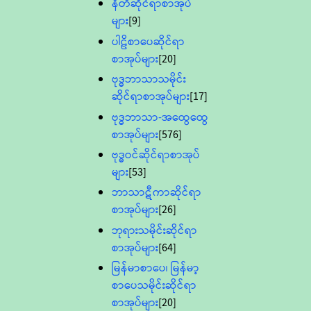
နီတိဆိုင်ရာစာအုပ်
များ
[9]
ပါဠိစာပေဆိုင်ရာ
စာအုပ်များ
[20]
ဗုဒ္ဓဘာသာသမိုင်း
ဆိုင်ရာစာအုပ်များ
[17]
ဗုဒ္ဓဘာသာ-အထွေထွေ
စာအုပ်များ
[576]
ဗုဒ္ဓဝင်ဆိုင်ရာစာအုပ်
များ
[53]
ဘာသာဋီကာဆိုင်ရာ
စာအုပ်များ
[26]
ဘုရားသမိုင်းဆိုင်ရာ
စာအုပ်များ
[64]
မြန်မာစာပေ၊ မြန်မာ့
စာပေသမိုင်းဆိုင်ရာ
စာအုပ်များ
[20]