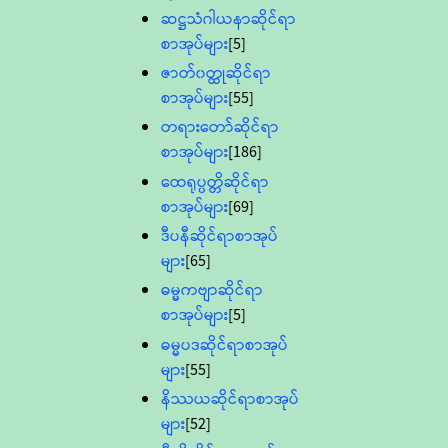
ဆဋ္ဌသံဂါယနာဆိုင်ရာ
စာအုပ်များ
[5]
ဇာတ်၀တ္ထုဆိုင်ရာ
စာအုပ်များ
[55]
တရားတော်ဆိုင်ရာ
စာအုပ်များ
[186]
ထေရုပ္ပတ္တိဆိုင်ရာ
စာအုပ်များ
[69]
ဒီပနီဆိုင်ရာစာအုပ်
များ
[65]
ဓမ္မကဗျာဆိုင်ရာ
စာအုပ်များ
[5]
ဓမ္မပဒဆိုင်ရာစာအုပ်
များ
[55]
နိဿယဆိုင်ရာစာအုပ်
များ
[52]