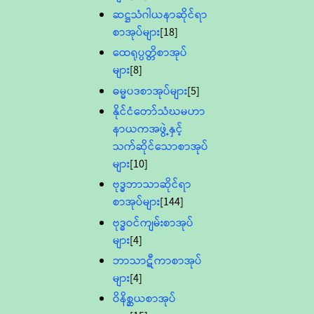
ဆဋ္ဌသံဂါယနာဆိုင်ရာ
စာအုပ်များ
[18]
ထေရုပ္ပတ္တိစာအုပ်
များ
[8]
ဓမ္မပဒစာအုပ်များ
[5]
နိုင်ငံတော်သံဃမဟာ
နာယကအဖွဲ့နှင့်
သက်ဆိုင်သောစာအုပ်
များ
[10]
ဗုဒ္ဓဘာသာဆိုင်ရာ
စာအုပ်များ
[144]
ဗုဒ္ဓဝင်ကျမ်းစာအုပ်
များ
[4]
ဘာသာဋီကာစာအုပ်
များ
[4]
ဝိနိစ္ဆယစာအုပ်