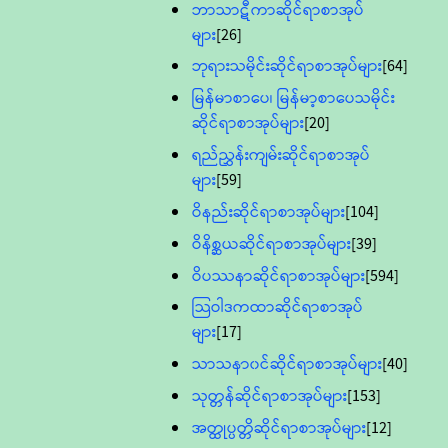
ဘာသာဋီကာဆိုင်ရာစာအုပ်
များ
[26]
ဘုရားသမိုင်းဆိုင်ရာစာအုပ်များ
[64]
မြန်မာစာပေ၊ မြန်မာ့စာပေသမိုင်း
ဆိုင်ရာစာအုပ်များ
[20]
ရည်ညွှန်းကျမ်းဆိုင်ရာစာအုပ်
များ
[59]
ဝိနည်းဆိုင်ရာစာအုပ်များ
[104]
ဝိနိစ္ဆယဆိုင်ရာစာအုပ်များ
[39]
ဝိပဿနာဆိုင်ရာစာအုပ်များ
[594]
သြဝါဒကထာဆိုင်ရာစာအုပ်
များ
[17]
သာသနာ၀င်ဆိုင်ရာစာအုပ်များ
[40]
သုတ္တန်ဆိုင်ရာစာအုပ်များ
[153]
အတ္ထုပ္ပတ္တိဆိုင်ရာစာအုပ်များ
[12]