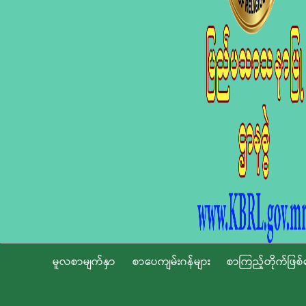
မူလစာမျက်နှာ
စာပေကျမ်းဂန်များ
စာကြည့်တိုက်ဖြစ်