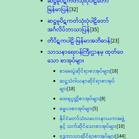
ဆဋ္ဌမူပိဋကတ်သုံးပုံပါဠိတော်
မြန်မာပြန်
[32]
ဆဋ္ဌမူပိဋကတ်သုံးပုံပါဠိတော်
အင်္ဂလိပ်ဘာသာပြန်
[35]
တိပိဋကပါဠိ-မြန်မာအဘိဓာန်
[23]
သာသနာရေး၀န်ကြီးဌာနမှ ထုတ်ဝေ
သော စာအုပ်များ
စာမေးပွဲဆိုင်ရာစာအုပ်များ
[18]
ဆဋ္ဌသံဂါယနာဆိုင်ရာစာအုပ်
များ
[18]
ထေရုပ္ပတ္တိစာအုပ်များ
[8]
ဓမ္မပဒစာအုပ်များ
[5]
နိုင်ငံတော်သံဃမဟာနာယကအဖွဲ့
နှင့် သက်ဆိုင်သောစာအုပ်များ
[10]
ဗုဒ္ဓဘာသာဆိုင်ရာစာအုပ်များ
[144]