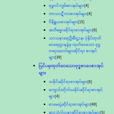
ဗုဒ္ဓဝင်ကျမ်းစာအုပ်များ
[4]
ဘာသာဋီကာစာအုပ်များ
[4]
ဝိနိစ္ဆယစာအုပ်များ
[15]
အဘိဓမ္မာဆိုင်ရာစာအုပ်များ
[6]
သာသနာရေးဦးစီးဌာန၊ ပုံနှိပ်ထုတ်
ဝေရေးဌာနခွဲမှ ထုတ်ဝေသော ဗုဒ္ဓ
တရားတော်များဆိုင်ရာ စာအုပ်
များ
[39]
ပြင်ပမှထုတ်ဝေသောဗုဒ္ဓစာပေစာအုပ်
များ
သမိုင်းဆိုင်ရာစာအုပ်များ
[6]
ကျောင်းတိုက်သမိုင်းဆိုင်ရာစာအုပ်
များ
[4]
စာမေးပွဲဆိုင်ရာစာအုပ်များ
[49]
ဆဋ္ဌသံဂါယနာဆိုင်ရာစာအုပ်များ
[5]