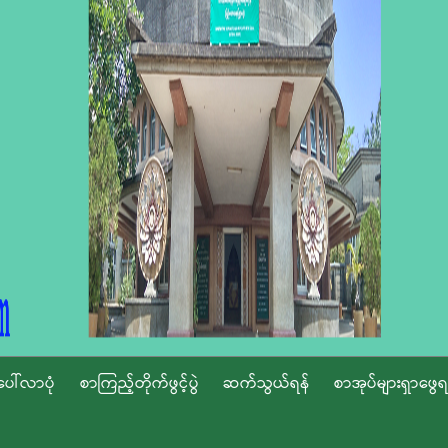
ပေါ်လာပုံ
စာကြည့်တိုက်ဖွင့်ပွဲ
ဆက်သွယ်ရန်
စာအုပ်များရှာဖွေရ