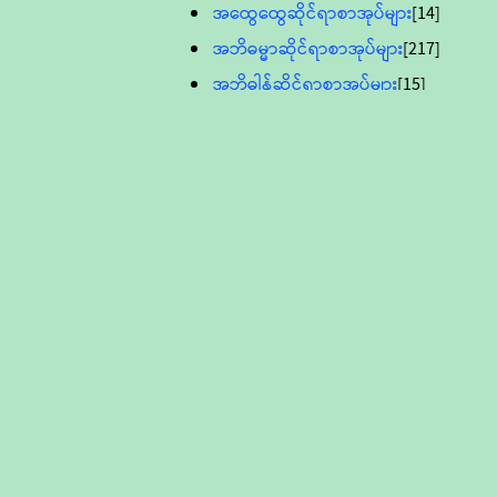
အထွေထွေဆိုင်ရာစာအုပ်များ
[14]
အဘိဓမ္မာဆိုင်ရာစာအုပ်များ
[217]
အဘိဓါန်ဆိုင်ရာစာအုပ်များ
[15]
အင်္ဂလိပ်ဘာသာဖြင့်ပြုစုသော ဗုဒ္ဓ
စာပေများ
[895]
လူငယ်ကဏ္ဍ ဗုဒ္ဓဘာသာ
သင်ခန်းစာ
[16]
ပိဋကသုံးပုံပါဠိတော် (ဆဋ္ဌမူ
ကွန်ပျူတာစာစီ)
ဝိနည်း
[5]
သုတ္တန်
[23]
အဘိဓမ္မာ
[12]
တရားတော်များ (Audio, MP-3)
ဘဒ္ဒန္တဝိမလ(မိုးကုတ်ဆရာတော်)