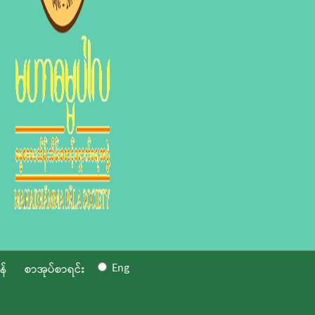
Eng
န်
စာအုပ်စာရင်း