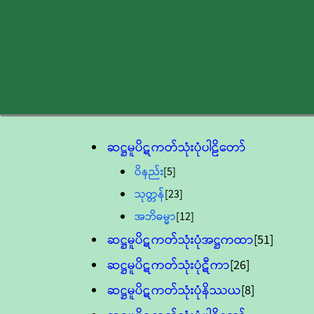
ဆဋ္ဌမူပိဋကတ်သုံးပုံပါဠိတော်
ဝိနည်း
[5]
သုတ္တန်
[23]
အဘိဓမ္မာ
[12]
ဆဋ္ဌမူပိဋကတ်သုံးပုံအဋ္ဌကထာ
[51]
ဆဋ္ဌမူပိဋကတ်သုံးပုံဋီကာ
[26]
ဆဋ္ဌမူပိဋကတ်သုံးပုံနိဿယ
[8]