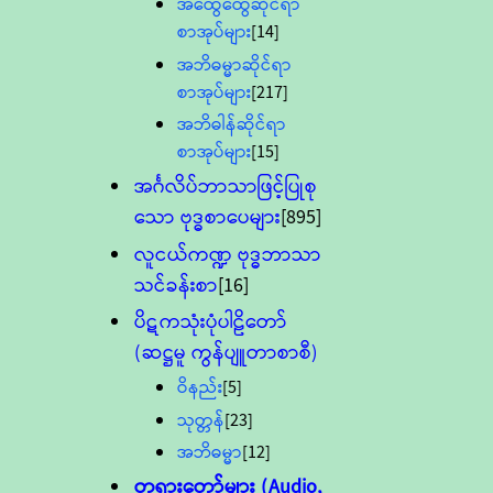
အထွေထွေဆိုင်ရာ
စာအုပ်များ
[14]
အဘိဓမ္မာဆိုင်ရာ
စာအုပ်များ
[217]
အဘိဓါန်ဆိုင်ရာ
စာအုပ်များ
[15]
အင်္ဂလိပ်ဘာသာဖြင့်ပြုစု
သော ဗုဒ္ဓစာပေများ
[895]
လူငယ်ကဏ္ဍ ဗုဒ္ဓဘာသာ
သင်ခန်းစာ
[16]
ပိဋကသုံးပုံပါဠိတော်
(ဆဋ္ဌမူ ကွန်ပျူတာစာစီ)
ဝိနည်း
[5]
သုတ္တန်
[23]
အဘိဓမ္မာ
[12]
တရားတော်များ (Audio,