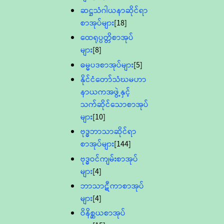
ဆဋ္ဌသံဂါယနာဆိုင်ရာ
စာအုပ်များ
[18]
ထေရုပ္ပတ္တိစာအုပ်
များ
[8]
ဓမ္မပဒစာအုပ်များ
[5]
နိုင်ငံတော်သံဃမဟာ
နာယကအဖွဲ့နှင့်
သက်ဆိုင်သောစာအုပ်
များ
[10]
ဗုဒ္ဓဘာသာဆိုင်ရာ
စာအုပ်များ
[144]
ဗုဒ္ဓဝင်ကျမ်းစာအုပ်
များ
[4]
ဘာသာဋီကာစာအုပ်
များ
[4]
ဝိနိစ္ဆယစာအုပ်