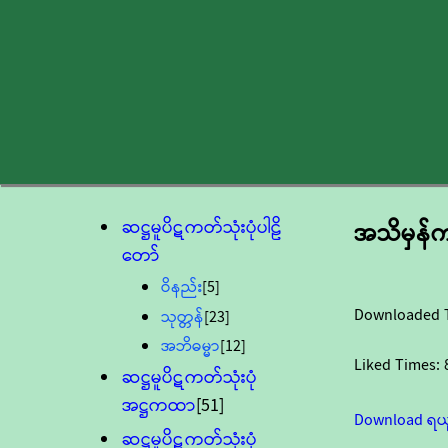
ဆဋ္ဌမူပိဋကတ်သုံးပုံပါဠိ
အသိမှန်က
တော်
ဝိနည်း
[5]
Downloaded 
သုတ္တန်
[23]
အဘိဓမ္မာ
[12]
Liked Times:
ဆဋ္ဌမူပိဋကတ်သုံးပုံ
အဋ္ဌကထာ
[51]
Download ရယ
ဆဋ္ဌမူပိဋကတ်သုံးပုံ