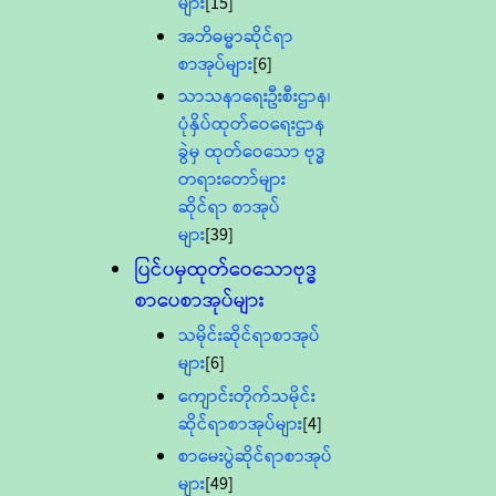
များ
[15]
အဘိဓမ္မာဆိုင်ရာ
စာအုပ်များ
[6]
သာသနာရေးဦးစီးဌာန၊
ပုံနှိပ်ထုတ်ဝေရေးဌာန
ခွဲမှ ထုတ်ဝေသော ဗုဒ္ဓ
တရားတော်များ
ဆိုင်ရာ စာအုပ်
များ
[39]
ပြင်ပမှထုတ်ဝေသောဗုဒ္ဓ
စာပေစာအုပ်များ
သမိုင်းဆိုင်ရာစာအုပ်
များ
[6]
ကျောင်းတိုက်သမိုင်း
ဆိုင်ရာစာအုပ်များ
[4]
စာမေးပွဲဆိုင်ရာစာအုပ်
များ
[49]