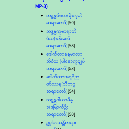
MP-3)
ဘဒ္ဒန္တဝိမလ(မိုးကုတ်
ဆရာတော်)
[50]
ဘဒ္ဒန္တကုမာရာဘိ
ဝံသ(ဗန်းမော်
ဆရာတော်)
[58]
ဒေါက်တာနန္ဒမာလာ
ဘိဝံသ (ပါမောက္ခချုပ်
ဆရာတော်)
[53]
ဒေါက်တာအရှင်ဉာ
ဏိဿရ(သီတဂူ
ဆရာတော်)
[54]
ဘဒ္ဒန္တဝါယာမိန္
ဒ(မြောက်ဦး
ဆရာတော်)
[50]
ဥပ္ပါတသန္တိတရား