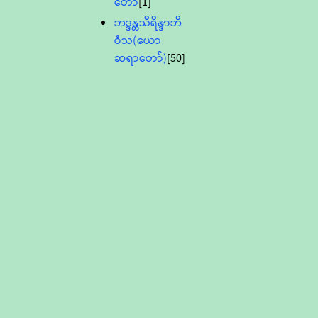
တော်
[1]
ဘဒ္ဒန္တသီရိန္ဒာဘိ
ဝံသ(ယော
ဆရာတော်)
[50]