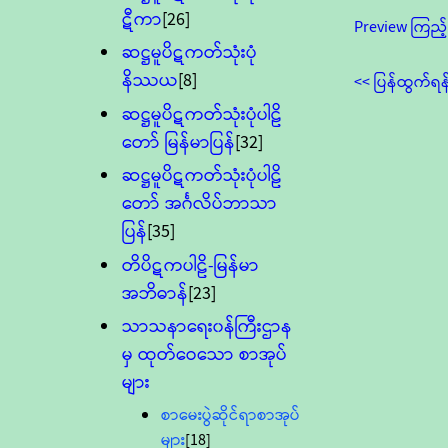
ဋီကာ
[26]
Preview ကြည့်
ဆဋ္ဌမူပိဋကတ်သုံးပုံ
နိဿယ
[8]
<< ပြန်ထွက်ရန
ဆဋ္ဌမူပိဋကတ်သုံးပုံပါဠိ
တော် မြန်မာပြန်
[32]
ဆဋ္ဌမူပိဋကတ်သုံးပုံပါဠိ
တော် အင်္ဂလိပ်ဘာသာ
ပြန်
[35]
တိပိဋကပါဠိ-မြန်မာ
အဘိဓာန်
[23]
သာသနာရေး၀န်ကြီးဌာန
မှ ထုတ်ဝေသော စာအုပ်
များ
စာမေးပွဲဆိုင်ရာစာအုပ်
များ
[18]