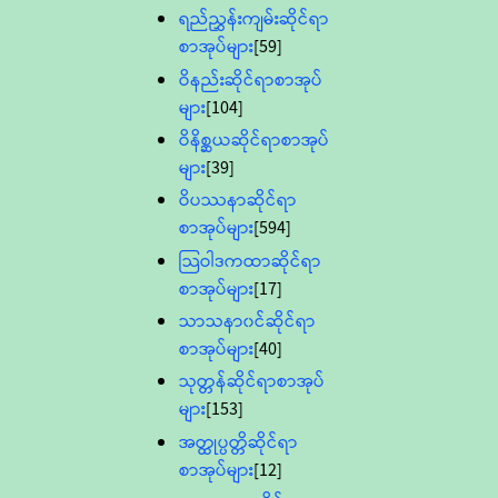
ရည်ညွှန်းကျမ်းဆိုင်ရာ
စာအုပ်များ
[59]
ဝိနည်းဆိုင်ရာစာအုပ်
များ
[104]
ဝိနိစ္ဆယဆိုင်ရာစာအုပ်
များ
[39]
ဝိပဿနာဆိုင်ရာ
စာအုပ်များ
[594]
သြဝါဒကထာဆိုင်ရာ
စာအုပ်များ
[17]
သာသနာ၀င်ဆိုင်ရာ
စာအုပ်များ
[40]
သုတ္တန်ဆိုင်ရာစာအုပ်
များ
[153]
အတ္ထုပ္ပတ္တိဆိုင်ရာ
စာအုပ်များ
[12]