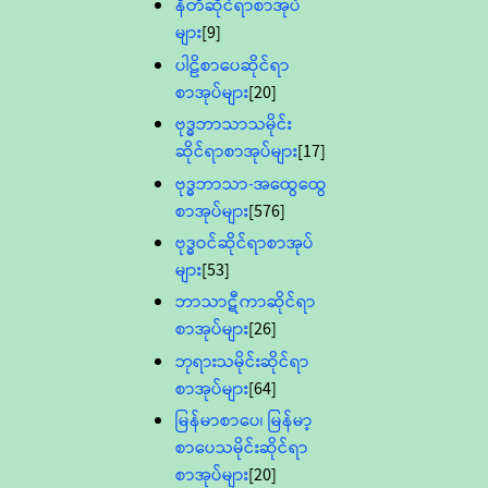
နီတိဆိုင်ရာစာအုပ်
များ
[9]
ပါဠိစာပေဆိုင်ရာ
စာအုပ်များ
[20]
ဗုဒ္ဓဘာသာသမိုင်း
ဆိုင်ရာစာအုပ်များ
[17]
ဗုဒ္ဓဘာသာ-အထွေထွေ
စာအုပ်များ
[576]
ဗုဒ္ဓဝင်ဆိုင်ရာစာအုပ်
များ
[53]
ဘာသာဋီကာဆိုင်ရာ
စာအုပ်များ
[26]
ဘုရားသမိုင်းဆိုင်ရာ
စာအုပ်များ
[64]
မြန်မာစာပေ၊ မြန်မာ့
စာပေသမိုင်းဆိုင်ရာ
စာအုပ်များ
[20]