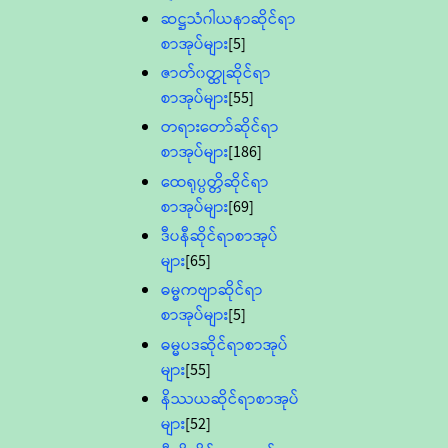
ဆဋ္ဌသံဂါယနာဆိုင်ရာ
စာအုပ်များ
[5]
ဇာတ်၀တ္ထုဆိုင်ရာ
စာအုပ်များ
[55]
တရားတော်ဆိုင်ရာ
စာအုပ်များ
[186]
ထေရုပ္ပတ္တိဆိုင်ရာ
စာအုပ်များ
[69]
ဒီပနီဆိုင်ရာစာအုပ်
များ
[65]
ဓမ္မကဗျာဆိုင်ရာ
စာအုပ်များ
[5]
ဓမ္မပဒဆိုင်ရာစာအုပ်
များ
[55]
နိဿယဆိုင်ရာစာအုပ်
များ
[52]