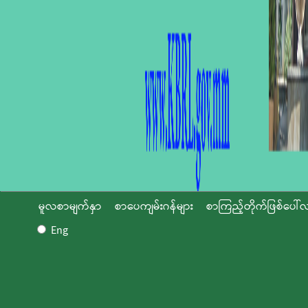
မူလစာမျက်နှာ
စာပေကျမ်းဂန်များ
စာကြည့်တိုက်ဖြစ်ပေါ်လ
Eng