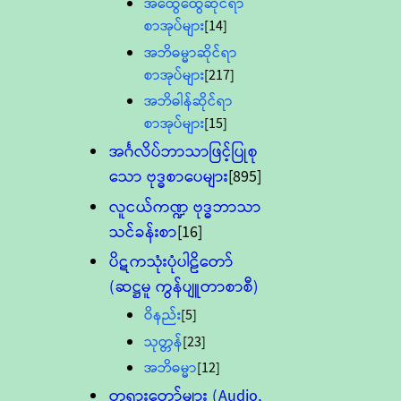
အထွေထွေဆိုင်ရာ
စာအုပ်များ
[14]
အဘိဓမ္မာဆိုင်ရာ
စာအုပ်များ
[217]
အဘိဓါန်ဆိုင်ရာ
စာအုပ်များ
[15]
အင်္ဂလိပ်ဘာသာဖြင့်ပြုစု
သော ဗုဒ္ဓစာပေများ
[895]
လူငယ်ကဏ္ဍ ဗုဒ္ဓဘာသာ
သင်ခန်းစာ
[16]
ပိဋကသုံးပုံပါဠိတော်
(ဆဋ္ဌမူ ကွန်ပျူတာစာစီ)
ဝိနည်း
[5]
သုတ္တန်
[23]
အဘိဓမ္မာ
[12]
တရားတော်များ (Audio,