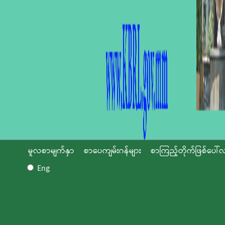
မူလစာမျက်နှာ
စာပေကျမ်းဂန်များ
စာကြည့်တိုက်ဖြစ်ပေါ်လ
Eng