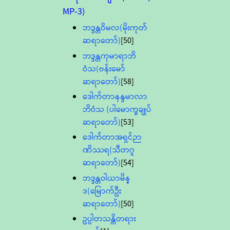
MP-3)
ဘဒ္ဒန္တဝိမလ(မိုးကုတ်
ဆရာတော်)
[50]
ဘဒ္ဒန္တကုမာရာဘိ
ဝံသ(ဗန်းမော်
ဆရာတော်)
[58]
ဒေါက်တာနန္ဒမာလာ
ဘိဝံသ (ပါမောက္ခချုပ်
ဆရာတော်)
[53]
ဒေါက်တာအရှင်ဉာ
ဏိဿရ(သီတဂူ
ဆရာတော်)
[54]
ဘဒ္ဒန္တဝါယာမိန္
ဒ(မြောက်ဦး
ဆရာတော်)
[50]
ဥပ္ပါတသန္တိတရား