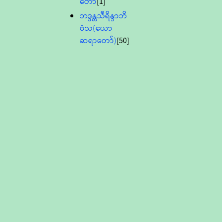
တော်
[1]
ဘဒ္ဒန္တသီရိန္ဒာဘိ
ဝံသ(ယော
ဆရာတော်)
[50]