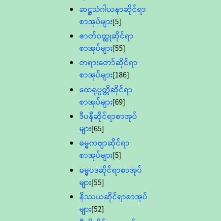
ဆဋ္ဌသံဂါယနာဆိုင်ရာ
စာအုပ်များ
[5]
ဇာတ်၀တ္ထုဆိုင်ရာ
စာအုပ်များ
[55]
တရားတော်ဆိုင်ရာ
စာအုပ်များ
[186]
ထေရုပ္ပတ္တိဆိုင်ရာ
စာအုပ်များ
[69]
ဒီပနီဆိုင်ရာစာအုပ်
များ
[65]
ဓမ္မကဗျာဆိုင်ရာ
စာအုပ်များ
[5]
ဓမ္မပဒဆိုင်ရာစာအုပ်
များ
[55]
နိဿယဆိုင်ရာစာအုပ်
များ
[52]