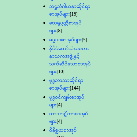
ဆဋ္ဌသံဂါယနာဆိုင်ရာ
စာအုပ်များ
[18]
ထေရုပ္ပတ္တိစာအုပ်
များ
[8]
ဓမ္မပဒစာအုပ်များ
[5]
နိုင်ငံတော်သံဃမဟာ
နာယကအဖွဲ့နှင့်
သက်ဆိုင်သောစာအုပ်
များ
[10]
ဗုဒ္ဓဘာသာဆိုင်ရာ
စာအုပ်များ
[144]
ဗုဒ္ဓဝင်ကျမ်းစာအုပ်
များ
[4]
ဘာသာဋီကာစာအုပ်
များ
[4]
ဝိနိစ္ဆယစာအုပ်