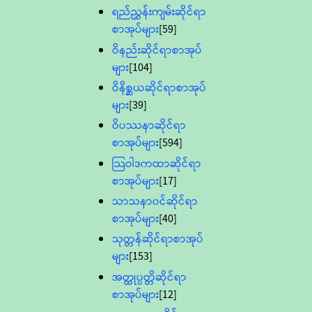
ရည်ညွှန်းကျမ်းဆိုင်ရာ
စာအုပ်များ
[59]
ဝိနည်းဆိုင်ရာစာအုပ်
များ
[104]
ဝိနိစ္ဆယဆိုင်ရာစာအုပ်
များ
[39]
ဝိပဿနာဆိုင်ရာ
စာအုပ်များ
[594]
သြဝါဒကထာဆိုင်ရာ
စာအုပ်များ
[17]
သာသနာ၀င်ဆိုင်ရာ
စာအုပ်များ
[40]
သုတ္တန်ဆိုင်ရာစာအုပ်
များ
[153]
အတ္ထုပ္ပတ္တိဆိုင်ရာ
စာအုပ်များ
[12]