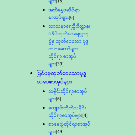
များ
[15]
အဘိဓမ္မာဆိုင်ရာ
စာအုပ်များ
[6]
သာသနာရေးဦးစီးဌာန၊
ပုံနှိပ်ထုတ်ဝေရေးဌာန
ခွဲမှ ထုတ်ဝေသော ဗုဒ္ဓ
တရားတော်များ
ဆိုင်ရာ စာအုပ်
များ
[39]
ပြင်ပမှထုတ်ဝေသောဗုဒ္ဓ
စာပေစာအုပ်များ
သမိုင်းဆိုင်ရာစာအုပ်
များ
[6]
ကျောင်းတိုက်သမိုင်း
ဆိုင်ရာစာအုပ်များ
[4]
စာမေးပွဲဆိုင်ရာစာအုပ်
များ
[49]