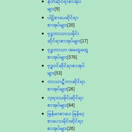
နီတိဆိုင်ရာစာအုပ်
များ
[9]
ပါဠိစာပေဆိုင်ရာ
စာအုပ်များ
[20]
ဗုဒ္ဓဘာသာသမိုင်း
ဆိုင်ရာစာအုပ်များ
[17]
ဗုဒ္ဓဘာသာ-အထွေထွေ
စာအုပ်များ
[576]
ဗုဒ္ဓဝင်ဆိုင်ရာစာအုပ်
များ
[53]
ဘာသာဋီကာဆိုင်ရာ
စာအုပ်များ
[26]
ဘုရားသမိုင်းဆိုင်ရာ
စာအုပ်များ
[64]
မြန်မာစာပေ၊ မြန်မာ့
စာပေသမိုင်းဆိုင်ရာ
စာအုပ်များ
[20]