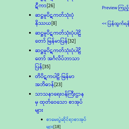
ဋီကာ
[26]
Preview ကြည့်
ဆဋ္ဌမူပိဋကတ်သုံးပုံ
နိဿယ
[8]
<< ပြန်ထွက်ရန
ဆဋ္ဌမူပိဋကတ်သုံးပုံပါဠိ
တော် မြန်မာပြန်
[32]
ဆဋ္ဌမူပိဋကတ်သုံးပုံပါဠိ
တော် အင်္ဂလိပ်ဘာသာ
ပြန်
[35]
တိပိဋကပါဠိ-မြန်မာ
အဘိဓာန်
[23]
သာသနာရေး၀န်ကြီးဌာန
မှ ထုတ်ဝေသော စာအုပ်
များ
စာမေးပွဲဆိုင်ရာစာအုပ်
များ
[18]