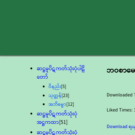
ဆဋ္ဌမူပိဋကတ်သုံးပုံပါဠိ
ဘဝစာမေးပ
တော်
ဝိနည်း
[5]
Downloaded 
သုတ္တန်
[23]
အဘိဓမ္မာ
[12]
Liked Times:
ဆဋ္ဌမူပိဋကတ်သုံးပုံ
အဋ္ဌကထာ
[51]
Download ရယ
ဆဋ္ဌမူပိဋကတ်သုံးပုံ