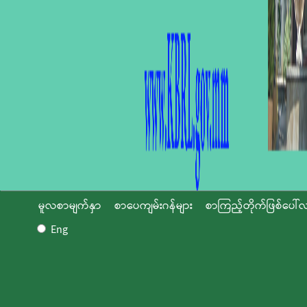
မူလစာမျက်နှာ
စာပေကျမ်းဂန်များ
စာကြည့်တိုက်ဖြစ်ပေါ်လ
Eng