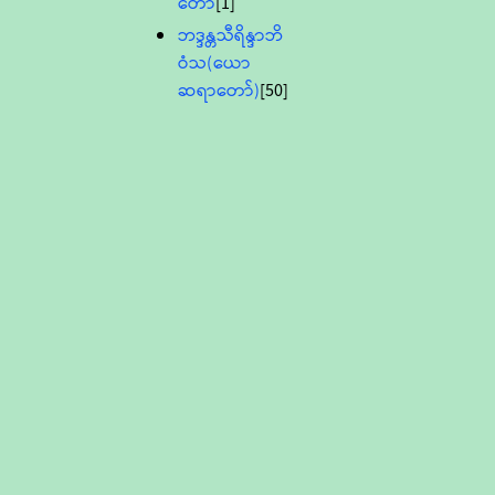
တော်
[1]
ဘဒ္ဒန္တသီရိန္ဒာဘိ
ဝံသ(ယော
ဆရာတော်)
[50]