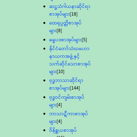
ဆဋ္ဌသံဂါယနာဆိုင်ရာ
စာအုပ်များ
[18]
ထေရုပ္ပတ္တိစာအုပ်
များ
[8]
ဓမ္မပဒစာအုပ်များ
[5]
နိုင်ငံတော်သံဃမဟာ
နာယကအဖွဲ့နှင့်
သက်ဆိုင်သောစာအုပ်
များ
[10]
ဗုဒ္ဓဘာသာဆိုင်ရာ
စာအုပ်များ
[144]
ဗုဒ္ဓဝင်ကျမ်းစာအုပ်
များ
[4]
ဘာသာဋီကာစာအုပ်
များ
[4]
ဝိနိစ္ဆယစာအုပ်