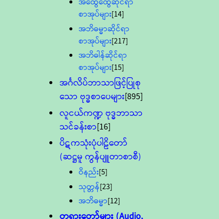
အထွေထွေဆိုင်ရာ
စာအုပ်များ
[14]
အဘိဓမ္မာဆိုင်ရာ
စာအုပ်များ
[217]
အဘိဓါန်ဆိုင်ရာ
စာအုပ်များ
[15]
အင်္ဂလိပ်ဘာသာဖြင့်ပြုစု
သော ဗုဒ္ဓစာပေများ
[895]
လူငယ်ကဏ္ဍ ဗုဒ္ဓဘာသာ
သင်ခန်းစာ
[16]
ပိဋကသုံးပုံပါဠိတော်
(ဆဋ္ဌမူ ကွန်ပျူတာစာစီ)
ဝိနည်း
[5]
သုတ္တန်
[23]
အဘိဓမ္မာ
[12]
တရားတော်များ (Audio,