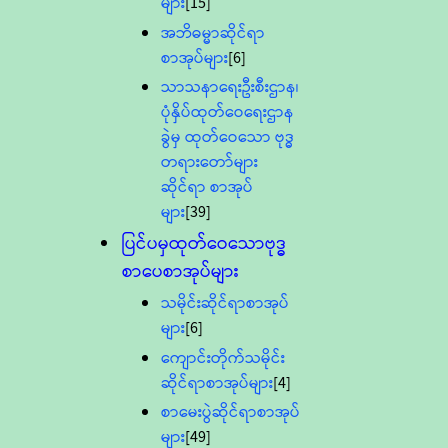
များ
[15]
အဘိဓမ္မာဆိုင်ရာ
စာအုပ်များ
[6]
သာသနာရေးဦးစီးဌာန၊
ပုံနှိပ်ထုတ်ဝေရေးဌာန
ခွဲမှ ထုတ်ဝေသော ဗုဒ္ဓ
တရားတော်များ
ဆိုင်ရာ စာအုပ်
များ
[39]
ပြင်ပမှထုတ်ဝေသောဗုဒ္ဓ
စာပေစာအုပ်များ
သမိုင်းဆိုင်ရာစာအုပ်
များ
[6]
ကျောင်းတိုက်သမိုင်း
ဆိုင်ရာစာအုပ်များ
[4]
စာမေးပွဲဆိုင်ရာစာအုပ်
များ
[49]