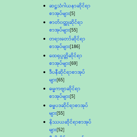
ဆဋ္ဌသံဂါယနာဆိုင်ရာ
စာအုပ်များ
[5]
ဇာတ်၀တ္ထုဆိုင်ရာ
စာအုပ်များ
[55]
တရားတော်ဆိုင်ရာ
စာအုပ်များ
[186]
ထေရုပ္ပတ္တိဆိုင်ရာ
စာအုပ်များ
[69]
ဒီပနီဆိုင်ရာစာအုပ်
များ
[65]
ဓမ္မကဗျာဆိုင်ရာ
စာအုပ်များ
[5]
ဓမ္မပဒဆိုင်ရာစာအုပ်
များ
[55]
နိဿယဆိုင်ရာစာအုပ်
များ
[52]