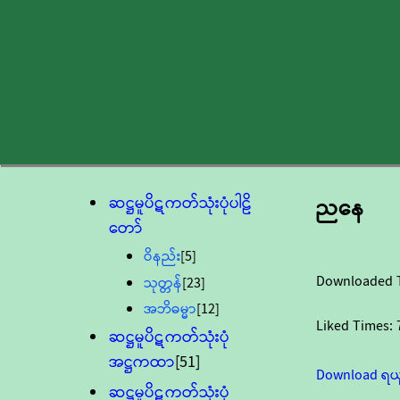
ဆဋ္ဌမူပိဋကတ်သုံးပုံပါဠိ
ညနေ
တော်
ဝိနည်း
[5]
Downloaded 
သုတ္တန်
[23]
အဘိဓမ္မာ
[12]
Liked Times:
ဆဋ္ဌမူပိဋကတ်သုံးပုံ
အဋ္ဌကထာ
[51]
Download ရယ
ဆဋ္ဌမူပိဋကတ်သုံးပုံ