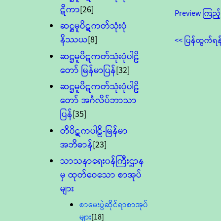
ဋီကာ
[26]
Preview ကြည့်
ဆဋ္ဌမူပိဋကတ်သုံးပုံ
နိဿယ
[8]
<< ပြန်ထွက်ရန
ဆဋ္ဌမူပိဋကတ်သုံးပုံပါဠိ
တော် မြန်မာပြန်
[32]
ဆဋ္ဌမူပိဋကတ်သုံးပုံပါဠိ
တော် အင်္ဂလိပ်ဘာသာ
ပြန်
[35]
တိပိဋကပါဠိ-မြန်မာ
အဘိဓာန်
[23]
သာသနာရေး၀န်ကြီးဌာန
မှ ထုတ်ဝေသော စာအုပ်
များ
စာမေးပွဲဆိုင်ရာစာအုပ်
များ
[18]