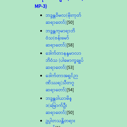
MP-3)
ဘဒ္ဒန္တဝိမလ(မိုးကုတ်
ဆရာတော်)
[50]
ဘဒ္ဒန္တကုမာရာဘိ
ဝံသ(ဗန်းမော်
ဆရာတော်)
[58]
ဒေါက်တာနန္ဒမာလာ
ဘိဝံသ (ပါမောက္ခချုပ်
ဆရာတော်)
[53]
ဒေါက်တာအရှင်ဉာ
ဏိဿရ(သီတဂူ
ဆရာတော်)
[54]
ဘဒ္ဒန္တဝါယာမိန္
ဒ(မြောက်ဦး
ဆရာတော်)
[50]
ဥပ္ပါတသန္တိတရား