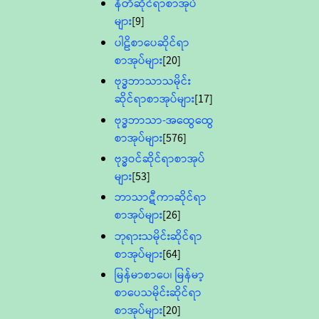
နီတိဆိုင်ရာစာအုပ်
များ
[9]
ပါဠိစာပေဆိုင်ရာ
စာအုပ်များ
[20]
ဗုဒ္ဓဘာသာသမိုင်း
ဆိုင်ရာစာအုပ်များ
[17]
ဗုဒ္ဓဘာသာ-အထွေထွေ
စာအုပ်များ
[576]
ဗုဒ္ဓဝင်ဆိုင်ရာစာအုပ်
များ
[53]
ဘာသာဋီကာဆိုင်ရာ
စာအုပ်များ
[26]
ဘုရားသမိုင်းဆိုင်ရာ
စာအုပ်များ
[64]
မြန်မာစာပေ၊ မြန်မာ့
စာပေသမိုင်းဆိုင်ရာ
စာအုပ်များ
[20]