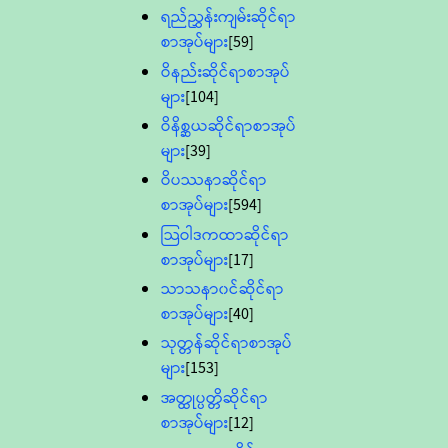
ရည်ညွှန်းကျမ်းဆိုင်ရာ
စာအုပ်များ
[59]
ဝိနည်းဆိုင်ရာစာအုပ်
များ
[104]
ဝိနိစ္ဆယဆိုင်ရာစာအုပ်
များ
[39]
ဝိပဿနာဆိုင်ရာ
စာအုပ်များ
[594]
သြဝါဒကထာဆိုင်ရာ
စာအုပ်များ
[17]
သာသနာ၀င်ဆိုင်ရာ
စာအုပ်များ
[40]
သုတ္တန်ဆိုင်ရာစာအုပ်
များ
[153]
အတ္ထုပ္ပတ္တိဆိုင်ရာ
စာအုပ်များ
[12]