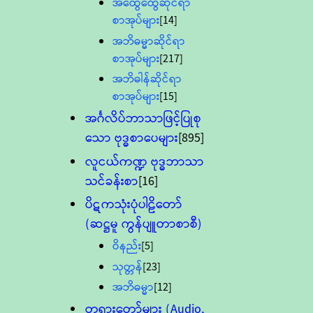
အထွေထွေဆိုင်ရာ
စာအုပ်များ
[14]
အဘိဓမ္မာဆိုင်ရာ
စာအုပ်များ
[217]
အဘိဓါန်ဆိုင်ရာ
စာအုပ်များ
[15]
အင်္ဂလိပ်ဘာသာဖြင့်ပြုစု
သော ဗုဒ္ဓစာပေများ
[895]
လူငယ်ကဏ္ဍ ဗုဒ္ဓဘာသာ
သင်ခန်းစာ
[16]
ပိဋကသုံးပုံပါဠိတော်
(ဆဋ္ဌမူ ကွန်ပျူတာစာစီ)
ဝိနည်း
[5]
သုတ္တန်
[23]
အဘိဓမ္မာ
[12]
တရားတော်များ (Audio,