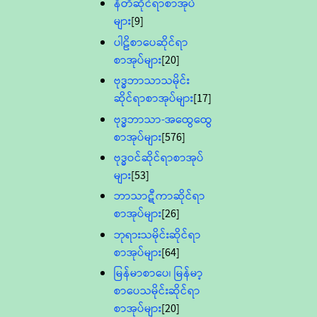
နီတိဆိုင်ရာစာအုပ်
များ
[9]
ပါဠိစာပေဆိုင်ရာ
စာအုပ်များ
[20]
ဗုဒ္ဓဘာသာသမိုင်း
ဆိုင်ရာစာအုပ်များ
[17]
ဗုဒ္ဓဘာသာ-အထွေထွေ
စာအုပ်များ
[576]
ဗုဒ္ဓဝင်ဆိုင်ရာစာအုပ်
များ
[53]
ဘာသာဋီကာဆိုင်ရာ
စာအုပ်များ
[26]
ဘုရားသမိုင်းဆိုင်ရာ
စာအုပ်များ
[64]
မြန်မာစာပေ၊ မြန်မာ့
စာပေသမိုင်းဆိုင်ရာ
စာအုပ်များ
[20]