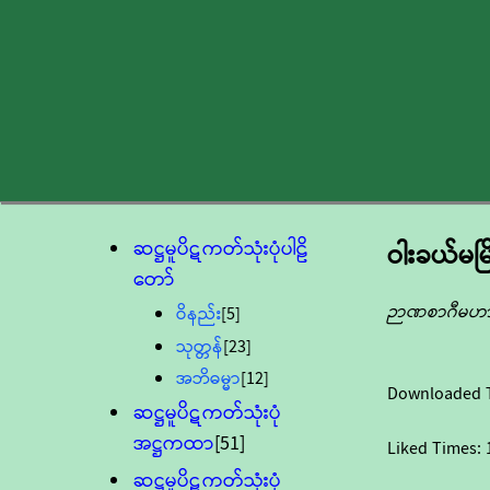
ဆဋ္ဌမူပိဋကတ်သုံးပုံပါဠိ
ဝါးခယ်မမ
တော်
ဉာဏစာဂီမဟ
ဝိနည်း
[5]
သုတ္တန်
[23]
အဘိဓမ္မာ
[12]
Downloaded 
ဆဋ္ဌမူပိဋကတ်သုံးပုံ
အဋ္ဌကထာ
[51]
Liked Times:
ဆဋ္ဌမူပိဋကတ်သုံးပုံ