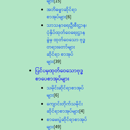
များ
[15]
အဘိဓမ္မာဆိုင်ရာ
စာအုပ်များ
[6]
သာသနာရေးဦးစီးဌာန၊
ပုံနှိပ်ထုတ်ဝေရေးဌာန
ခွဲမှ ထုတ်ဝေသော ဗုဒ္ဓ
တရားတော်များ
ဆိုင်ရာ စာအုပ်
များ
[39]
ပြင်ပမှထုတ်ဝေသောဗုဒ္ဓ
စာပေစာအုပ်များ
သမိုင်းဆိုင်ရာစာအုပ်
များ
[6]
ကျောင်းတိုက်သမိုင်း
ဆိုင်ရာစာအုပ်များ
[4]
စာမေးပွဲဆိုင်ရာစာအုပ်
များ
[49]