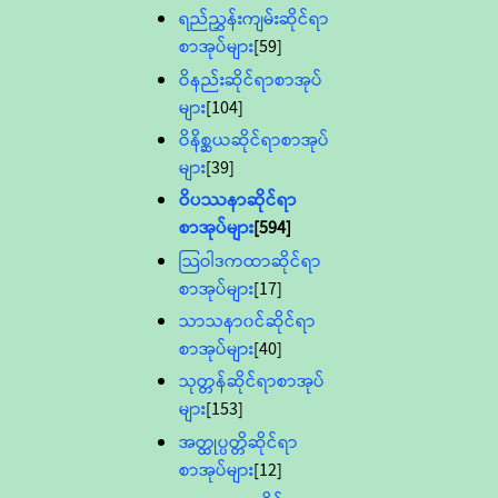
ရည်ညွှန်းကျမ်းဆိုင်ရာ
စာအုပ်များ
[59]
ဝိနည်းဆိုင်ရာစာအုပ်
များ
[104]
ဝိနိစ္ဆယဆိုင်ရာစာအုပ်
များ
[39]
ဝိပဿနာဆိုင်ရာ
စာအုပ်များ
[594]
သြဝါဒကထာဆိုင်ရာ
စာအုပ်များ
[17]
သာသနာ၀င်ဆိုင်ရာ
စာအုပ်များ
[40]
သုတ္တန်ဆိုင်ရာစာအုပ်
များ
[153]
အတ္ထုပ္ပတ္တိဆိုင်ရာ
စာအုပ်များ
[12]