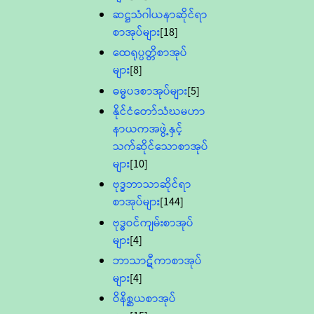
ဆဋ္ဌသံဂါယနာဆိုင်ရာ
စာအုပ်များ
[18]
ထေရုပ္ပတ္တိစာအုပ်
များ
[8]
ဓမ္မပဒစာအုပ်များ
[5]
နိုင်ငံတော်သံဃမဟာ
နာယကအဖွဲ့နှင့်
သက်ဆိုင်သောစာအုပ်
များ
[10]
ဗုဒ္ဓဘာသာဆိုင်ရာ
စာအုပ်များ
[144]
ဗုဒ္ဓဝင်ကျမ်းစာအုပ်
များ
[4]
ဘာသာဋီကာစာအုပ်
များ
[4]
ဝိနိစ္ဆယစာအုပ်