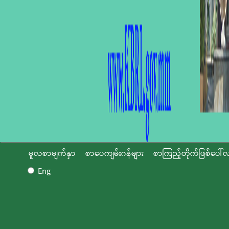
မူလစာမျက်နှာ
စာပေကျမ်းဂန်များ
စာကြည့်တိုက်ဖြစ်ပေါ်လ
Eng