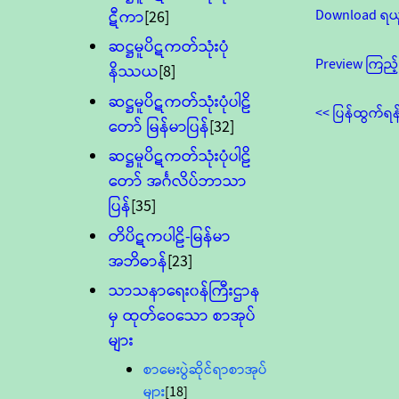
Download ရယ
ဋီကာ
[26]
ဆဋ္ဌမူပိဋကတ်သုံးပုံ
Preview ကြည့်
နိဿယ
[8]
ဆဋ္ဌမူပိဋကတ်သုံးပုံပါဠိ
<< ပြန်ထွက်ရန
တော် မြန်မာပြန်
[32]
ဆဋ္ဌမူပိဋကတ်သုံးပုံပါဠိ
တော် အင်္ဂလိပ်ဘာသာ
ပြန်
[35]
တိပိဋကပါဠိ-မြန်မာ
အဘိဓာန်
[23]
သာသနာရေး၀န်ကြီးဌာန
မှ ထုတ်ဝေသော စာအုပ်
များ
စာမေးပွဲဆိုင်ရာစာအုပ်
များ
[18]