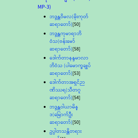
MP-3)
ဘဒ္ဒန္တဝိမလ(မိုးကုတ်
ဆရာတော်)
[50]
ဘဒ္ဒန္တကုမာရာဘိ
ဝံသ(ဗန်းမော်
ဆရာတော်)
[58]
ဒေါက်တာနန္ဒမာလာ
ဘိဝံသ (ပါမောက္ခချုပ်
ဆရာတော်)
[53]
ဒေါက်တာအရှင်ဉာ
ဏိဿရ(သီတဂူ
ဆရာတော်)
[54]
ဘဒ္ဒန္တဝါယာမိန္
ဒ(မြောက်ဦး
ဆရာတော်)
[50]
ဥပ္ပါတသန္တိတရား