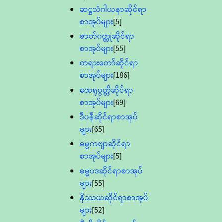
ဆဋ္ဌသံဂါယနာဆိုင်ရာ
စာအုပ်များ
[5]
ဇာတ်၀တ္ထုဆိုင်ရာ
စာအုပ်များ
[55]
တရားတော်ဆိုင်ရာ
စာအုပ်များ
[186]
ထေရုပ္ပတ္တိဆိုင်ရာ
စာအုပ်များ
[69]
ဒီပနီဆိုင်ရာစာအုပ်
များ
[65]
ဓမ္မကဗျာဆိုင်ရာ
စာအုပ်များ
[5]
ဓမ္မပဒဆိုင်ရာစာအုပ်
များ
[55]
နိဿယဆိုင်ရာစာအုပ်
များ
[52]