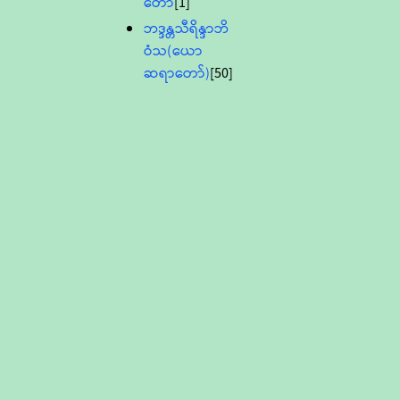
တော်
[1]
ဘဒ္ဒန္တသီရိန္ဒာဘိ
ဝံသ(ယော
ဆရာတော်)
[50]