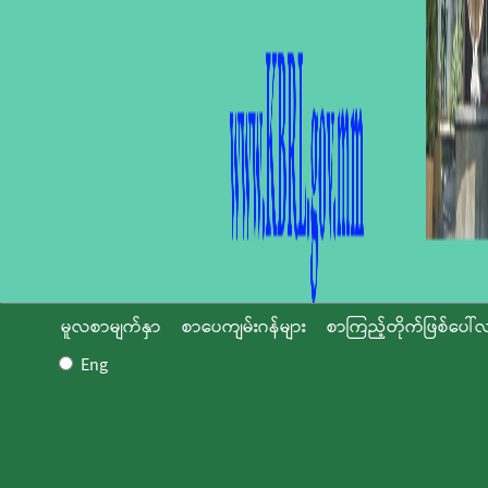
မူလစာမျက်နှာ
စာပေကျမ်းဂန်များ
စာကြည့်တိုက်ဖြစ်ပေါ်လ
Eng