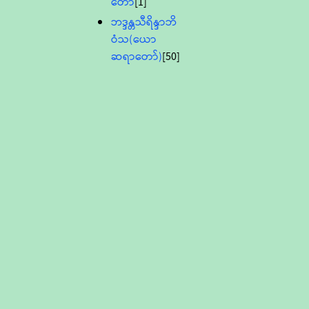
တော်
[1]
ဘဒ္ဒန္တသီရိန္ဒာဘိ
ဝံသ(ယော
ဆရာတော်)
[50]