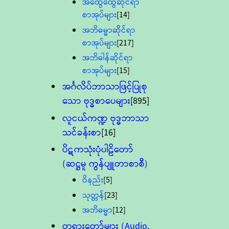
အထွေထွေဆိုင်ရာ
စာအုပ်များ
[14]
အဘိဓမ္မာဆိုင်ရာ
စာအုပ်များ
[217]
အဘိဓါန်ဆိုင်ရာ
စာအုပ်များ
[15]
အင်္ဂလိပ်ဘာသာဖြင့်ပြုစု
သော ဗုဒ္ဓစာပေများ
[895]
လူငယ်ကဏ္ဍ ဗုဒ္ဓဘာသာ
သင်ခန်းစာ
[16]
ပိဋကသုံးပုံပါဠိတော်
(ဆဋ္ဌမူ ကွန်ပျူတာစာစီ)
ဝိနည်း
[5]
သုတ္တန်
[23]
အဘိဓမ္မာ
[12]
တရားတော်များ (Audio,