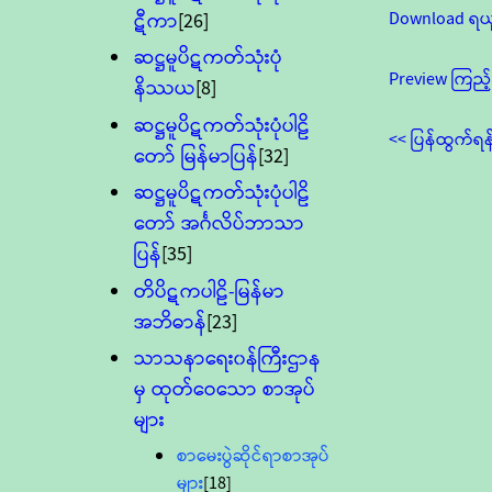
Download ရယ
ဋီကာ
[26]
ဆဋ္ဌမူပိဋကတ်သုံးပုံ
Preview ကြည့်
နိဿယ
[8]
ဆဋ္ဌမူပိဋကတ်သုံးပုံပါဠိ
<< ပြန်ထွက်ရန
တော် မြန်မာပြန်
[32]
ဆဋ္ဌမူပိဋကတ်သုံးပုံပါဠိ
တော် အင်္ဂလိပ်ဘာသာ
ပြန်
[35]
တိပိဋကပါဠိ-မြန်မာ
အဘိဓာန်
[23]
သာသနာရေး၀န်ကြီးဌာန
မှ ထုတ်ဝေသော စာအုပ်
များ
စာမေးပွဲဆိုင်ရာစာအုပ်
များ
[18]