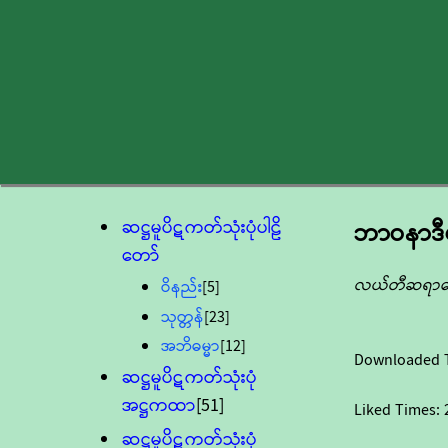
ဆဋ္ဌမူပိဋကတ်သုံးပုံပါဠိ
ဘာဝနာဒီ
တော်
လယ်တီဆရာတေ
ဝိနည်း
[5]
သုတ္တန်
[23]
အဘိဓမ္မာ
[12]
Downloaded 
ဆဋ္ဌမူပိဋကတ်သုံးပုံ
အဋ္ဌကထာ
[51]
Liked Times:
ဆဋ္ဌမူပိဋကတ်သုံးပုံ