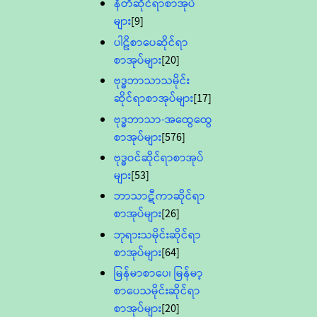
နီတိဆိုင်ရာစာအုပ်
များ
[9]
ပါဠိစာပေဆိုင်ရာ
စာအုပ်များ
[20]
ဗုဒ္ဓဘာသာသမိုင်း
ဆိုင်ရာစာအုပ်များ
[17]
ဗုဒ္ဓဘာသာ-အထွေထွေ
စာအုပ်များ
[576]
ဗုဒ္ဓဝင်ဆိုင်ရာစာအုပ်
များ
[53]
ဘာသာဋီကာဆိုင်ရာ
စာအုပ်များ
[26]
ဘုရားသမိုင်းဆိုင်ရာ
စာအုပ်များ
[64]
မြန်မာစာပေ၊ မြန်မာ့
စာပေသမိုင်းဆိုင်ရာ
စာအုပ်များ
[20]