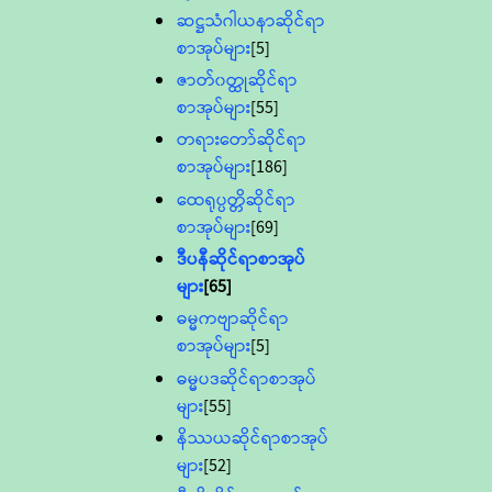
ဆဋ္ဌသံဂါယနာဆိုင်ရာ
စာအုပ်များ
[5]
ဇာတ်၀တ္ထုဆိုင်ရာ
စာအုပ်များ
[55]
တရားတော်ဆိုင်ရာ
စာအုပ်များ
[186]
ထေရုပ္ပတ္တိဆိုင်ရာ
စာအုပ်များ
[69]
ဒီပနီဆိုင်ရာစာအုပ်
များ
[65]
ဓမ္မကဗျာဆိုင်ရာ
စာအုပ်များ
[5]
ဓမ္မပဒဆိုင်ရာစာအုပ်
များ
[55]
နိဿယဆိုင်ရာစာအုပ်
များ
[52]