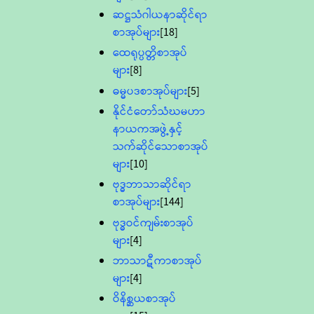
ဆဋ္ဌသံဂါယနာဆိုင်ရာ
စာအုပ်များ
[18]
ထေရုပ္ပတ္တိစာအုပ်
များ
[8]
ဓမ္မပဒစာအုပ်များ
[5]
နိုင်ငံတော်သံဃမဟာ
နာယကအဖွဲ့နှင့်
သက်ဆိုင်သောစာအုပ်
များ
[10]
ဗုဒ္ဓဘာသာဆိုင်ရာ
စာအုပ်များ
[144]
ဗုဒ္ဓဝင်ကျမ်းစာအုပ်
များ
[4]
ဘာသာဋီကာစာအုပ်
များ
[4]
ဝိနိစ္ဆယစာအုပ်