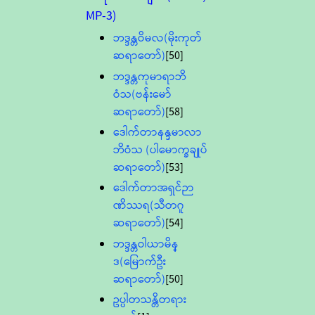
MP-3)
ဘဒ္ဒန္တဝိမလ(မိုးကုတ်
ဆရာတော်)
[50]
ဘဒ္ဒန္တကုမာရာဘိ
ဝံသ(ဗန်းမော်
ဆရာတော်)
[58]
ဒေါက်တာနန္ဒမာလာ
ဘိဝံသ (ပါမောက္ခချုပ်
ဆရာတော်)
[53]
ဒေါက်တာအရှင်ဉာ
ဏိဿရ(သီတဂူ
ဆရာတော်)
[54]
ဘဒ္ဒန္တဝါယာမိန္
ဒ(မြောက်ဦး
ဆရာတော်)
[50]
ဥပ္ပါတသန္တိတရား