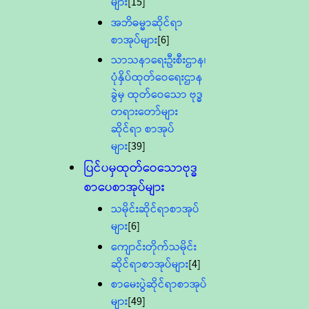
များ
[15]
အဘိဓမ္မာဆိုင်ရာ
စာအုပ်များ
[6]
သာသနာရေးဦးစီးဌာန၊
ပုံနှိပ်ထုတ်ဝေရေးဌာန
ခွဲမှ ထုတ်ဝေသော ဗုဒ္ဓ
တရားတော်များ
ဆိုင်ရာ စာအုပ်
များ
[39]
ပြင်ပမှထုတ်ဝေသောဗုဒ္ဓ
စာပေစာအုပ်များ
သမိုင်းဆိုင်ရာစာအုပ်
များ
[6]
ကျောင်းတိုက်သမိုင်း
ဆိုင်ရာစာအုပ်များ
[4]
စာမေးပွဲဆိုင်ရာစာအုပ်
များ
[49]