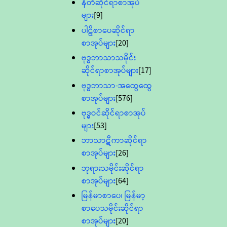
နီတိဆိုင်ရာစာအုပ်
များ
[9]
ပါဠိစာပေဆိုင်ရာ
စာအုပ်များ
[20]
ဗုဒ္ဓဘာသာသမိုင်း
ဆိုင်ရာစာအုပ်များ
[17]
ဗုဒ္ဓဘာသာ-အထွေထွေ
စာအုပ်များ
[576]
ဗုဒ္ဓဝင်ဆိုင်ရာစာအုပ်
များ
[53]
ဘာသာဋီကာဆိုင်ရာ
စာအုပ်များ
[26]
ဘုရားသမိုင်းဆိုင်ရာ
စာအုပ်များ
[64]
မြန်မာစာပေ၊ မြန်မာ့
စာပေသမိုင်းဆိုင်ရာ
စာအုပ်များ
[20]