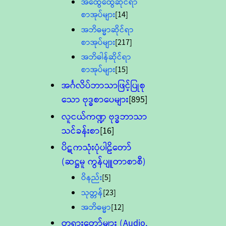
အထွေထွေဆိုင်ရာ
စာအုပ်များ
[14]
အဘိဓမ္မာဆိုင်ရာ
စာအုပ်များ
[217]
အဘိဓါန်ဆိုင်ရာ
စာအုပ်များ
[15]
အင်္ဂလိပ်ဘာသာဖြင့်ပြုစု
သော ဗုဒ္ဓစာပေများ
[895]
လူငယ်ကဏ္ဍ ဗုဒ္ဓဘာသာ
သင်ခန်းစာ
[16]
ပိဋကသုံးပုံပါဠိတော်
(ဆဋ္ဌမူ ကွန်ပျူတာစာစီ)
ဝိနည်း
[5]
သုတ္တန်
[23]
အဘိဓမ္မာ
[12]
တရားတော်များ (Audio,