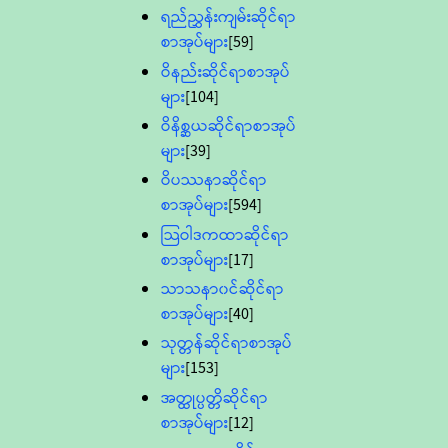
ရည်ညွှန်းကျမ်းဆိုင်ရာ
စာအုပ်များ
[59]
ဝိနည်းဆိုင်ရာစာအုပ်
များ
[104]
ဝိနိစ္ဆယဆိုင်ရာစာအုပ်
များ
[39]
ဝိပဿနာဆိုင်ရာ
စာအုပ်များ
[594]
သြဝါဒကထာဆိုင်ရာ
စာအုပ်များ
[17]
သာသနာ၀င်ဆိုင်ရာ
စာအုပ်များ
[40]
သုတ္တန်ဆိုင်ရာစာအုပ်
များ
[153]
အတ္ထုပ္ပတ္တိဆိုင်ရာ
စာအုပ်များ
[12]