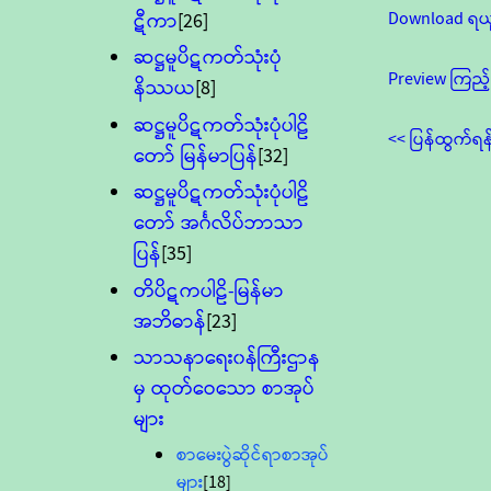
Download ရယ
ဋီကာ
[26]
ဆဋ္ဌမူပိဋကတ်သုံးပုံ
Preview ကြည့်
နိဿယ
[8]
ဆဋ္ဌမူပိဋကတ်သုံးပုံပါဠိ
<< ပြန်ထွက်ရန
တော် မြန်မာပြန်
[32]
ဆဋ္ဌမူပိဋကတ်သုံးပုံပါဠိ
တော် အင်္ဂလိပ်ဘာသာ
ပြန်
[35]
တိပိဋကပါဠိ-မြန်မာ
အဘိဓာန်
[23]
သာသနာရေး၀န်ကြီးဌာန
မှ ထုတ်ဝေသော စာအုပ်
များ
စာမေးပွဲဆိုင်ရာစာအုပ်
များ
[18]