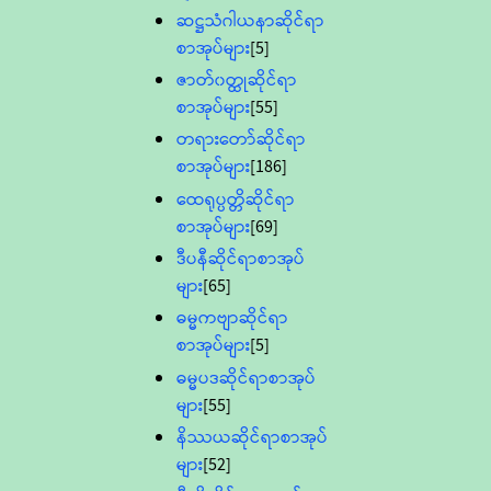
ဆဋ္ဌသံဂါယနာဆိုင်ရာ
စာအုပ်များ
[5]
ဇာတ်၀တ္ထုဆိုင်ရာ
စာအုပ်များ
[55]
တရားတော်ဆိုင်ရာ
စာအုပ်များ
[186]
ထေရုပ္ပတ္တိဆိုင်ရာ
စာအုပ်များ
[69]
ဒီပနီဆိုင်ရာစာအုပ်
များ
[65]
ဓမ္မကဗျာဆိုင်ရာ
စာအုပ်များ
[5]
ဓမ္မပဒဆိုင်ရာစာအုပ်
များ
[55]
နိဿယဆိုင်ရာစာအုပ်
များ
[52]