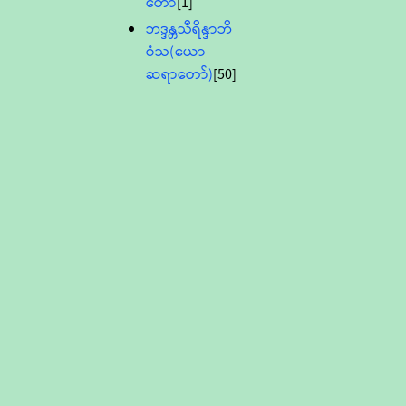
တော်
[1]
ဘဒ္ဒန္တသီရိန္ဒာဘိ
ဝံသ(ယော
ဆရာတော်)
[50]