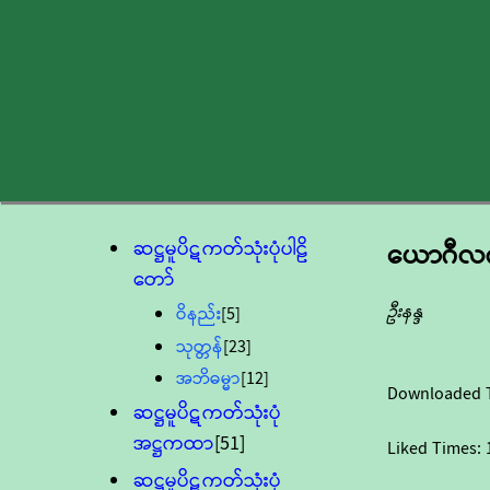
ဆဋ္ဌမူပိဋကတ်သုံးပုံပါဠိ
ယောဂီလက်
တော်
ဦးနန္ဒ
ဝိနည်း
[5]
သုတ္တန်
[23]
အဘိဓမ္မာ
[12]
Downloaded 
ဆဋ္ဌမူပိဋကတ်သုံးပုံ
အဋ္ဌကထာ
[51]
Liked Times:
ဆဋ္ဌမူပိဋကတ်သုံးပုံ