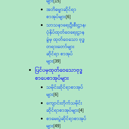
များ
[15]
အဘိဓမ္မာဆိုင်ရာ
စာအုပ်များ
[6]
သာသနာရေးဦးစီးဌာန၊
ပုံနှိပ်ထုတ်ဝေရေးဌာန
ခွဲမှ ထုတ်ဝေသော ဗုဒ္ဓ
တရားတော်များ
ဆိုင်ရာ စာအုပ်
များ
[39]
ပြင်ပမှထုတ်ဝေသောဗုဒ္ဓ
စာပေစာအုပ်များ
သမိုင်းဆိုင်ရာစာအုပ်
များ
[6]
ကျောင်းတိုက်သမိုင်း
ဆိုင်ရာစာအုပ်များ
[4]
စာမေးပွဲဆိုင်ရာစာအုပ်
များ
[49]