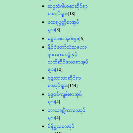
ဆဋ္ဌသံဂါယနာဆိုင်ရာ
စာအုပ်များ
[18]
ထေရုပ္ပတ္တိစာအုပ်
များ
[8]
ဓမ္မပဒစာအုပ်များ
[5]
နိုင်ငံတော်သံဃမဟာ
နာယကအဖွဲ့နှင့်
သက်ဆိုင်သောစာအုပ်
များ
[10]
ဗုဒ္ဓဘာသာဆိုင်ရာ
စာအုပ်များ
[144]
ဗုဒ္ဓဝင်ကျမ်းစာအုပ်
များ
[4]
ဘာသာဋီကာစာအုပ်
များ
[4]
ဝိနိစ္ဆယစာအုပ်