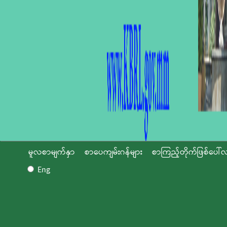
မူလစာမျက်နှာ
စာပေကျမ်းဂန်များ
စာကြည့်တိုက်ဖြစ်ပေါ်လ
Eng