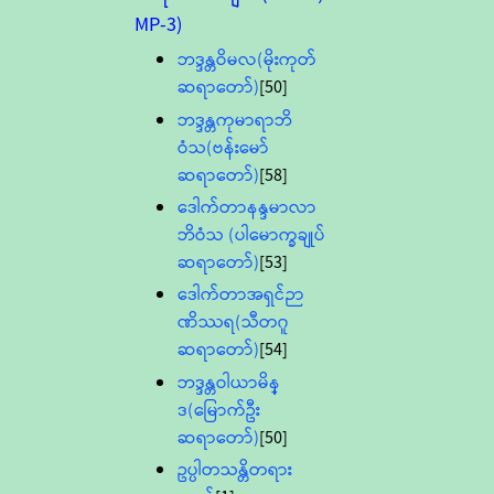
MP-3)
ဘဒ္ဒန္တဝိမလ(မိုးကုတ်
ဆရာတော်)
[50]
ဘဒ္ဒန္တကုမာရာဘိ
ဝံသ(ဗန်းမော်
ဆရာတော်)
[58]
ဒေါက်တာနန္ဒမာလာ
ဘိဝံသ (ပါမောက္ခချုပ်
ဆရာတော်)
[53]
ဒေါက်တာအရှင်ဉာ
ဏိဿရ(သီတဂူ
ဆရာတော်)
[54]
ဘဒ္ဒန္တဝါယာမိန္
ဒ(မြောက်ဦး
ဆရာတော်)
[50]
ဥပ္ပါတသန္တိတရား