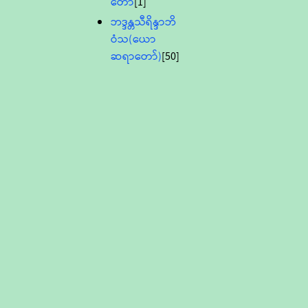
တော်
[1]
ဘဒ္ဒန္တသီရိန္ဒာဘိ
ဝံသ(ယော
ဆရာတော်)
[50]