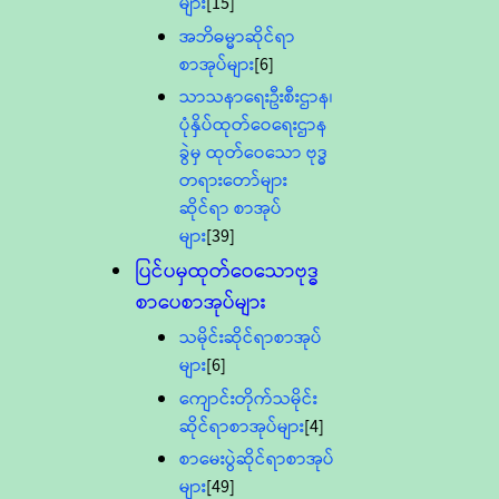
များ
[15]
အဘိဓမ္မာဆိုင်ရာ
စာအုပ်များ
[6]
သာသနာရေးဦးစီးဌာန၊
ပုံနှိပ်ထုတ်ဝေရေးဌာန
ခွဲမှ ထုတ်ဝေသော ဗုဒ္ဓ
တရားတော်များ
ဆိုင်ရာ စာအုပ်
များ
[39]
ပြင်ပမှထုတ်ဝေသောဗုဒ္ဓ
စာပေစာအုပ်များ
သမိုင်းဆိုင်ရာစာအုပ်
များ
[6]
ကျောင်းတိုက်သမိုင်း
ဆိုင်ရာစာအုပ်များ
[4]
စာမေးပွဲဆိုင်ရာစာအုပ်
များ
[49]