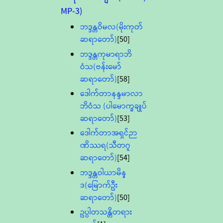
MP-3)
ဘဒ္ဒန္တဝိမလ(မိုးကုတ်
ဆရာတော်)
[50]
ဘဒ္ဒန္တကုမာရာဘိ
ဝံသ(ဗန်းမော်
ဆရာတော်)
[58]
ဒေါက်တာနန္ဒမာလာ
ဘိဝံသ (ပါမောက္ခချုပ်
ဆရာတော်)
[53]
ဒေါက်တာအရှင်ဉာ
ဏိဿရ(သီတဂူ
ဆရာတော်)
[54]
ဘဒ္ဒန္တဝါယာမိန္
ဒ(မြောက်ဦး
ဆရာတော်)
[50]
ဥပ္ပါတသန္တိတရား