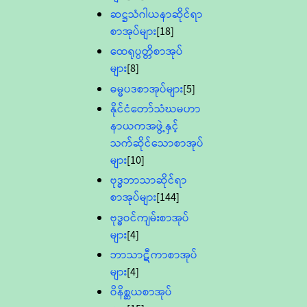
ဆဋ္ဌသံဂါယနာဆိုင်ရာ
စာအုပ်များ
[18]
ထေရုပ္ပတ္တိစာအုပ်
များ
[8]
ဓမ္မပဒစာအုပ်များ
[5]
နိုင်ငံတော်သံဃမဟာ
နာယကအဖွဲ့နှင့်
သက်ဆိုင်သောစာအုပ်
များ
[10]
ဗုဒ္ဓဘာသာဆိုင်ရာ
စာအုပ်များ
[144]
ဗုဒ္ဓဝင်ကျမ်းစာအုပ်
များ
[4]
ဘာသာဋီကာစာအုပ်
များ
[4]
ဝိနိစ္ဆယစာအုပ်