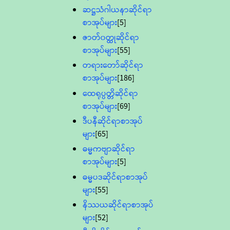
ဆဋ္ဌသံဂါယနာဆိုင်ရာ
စာအုပ်များ
[5]
ဇာတ်၀တ္ထုဆိုင်ရာ
စာအုပ်များ
[55]
တရားတော်ဆိုင်ရာ
စာအုပ်များ
[186]
ထေရုပ္ပတ္တိဆိုင်ရာ
စာအုပ်များ
[69]
ဒီပနီဆိုင်ရာစာအုပ်
များ
[65]
ဓမ္မကဗျာဆိုင်ရာ
စာအုပ်များ
[5]
ဓမ္မပဒဆိုင်ရာစာအုပ်
များ
[55]
နိဿယဆိုင်ရာစာအုပ်
များ
[52]