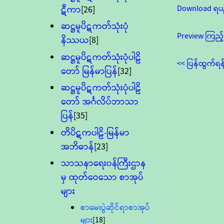
Download ရယ
ဋီကာ
[26]
ဆဋ္ဌမူပိဋကတ်သုံးပုံ
Preview ကြည့်
နိဿယ
[8]
ဆဋ္ဌမူပိဋကတ်သုံးပုံပါဠိ
<< ပြန်ထွက်ရန
တော် မြန်မာပြန်
[32]
ဆဋ္ဌမူပိဋကတ်သုံးပုံပါဠိ
တော် အင်္ဂလိပ်ဘာသာ
ပြန်
[35]
တိပိဋကပါဠိ-မြန်မာ
အဘိဓာန်
[23]
သာသနာရေး၀န်ကြီးဌာန
မှ ထုတ်ဝေသော စာအုပ်
များ
စာမေးပွဲဆိုင်ရာစာအုပ်
များ
[18]