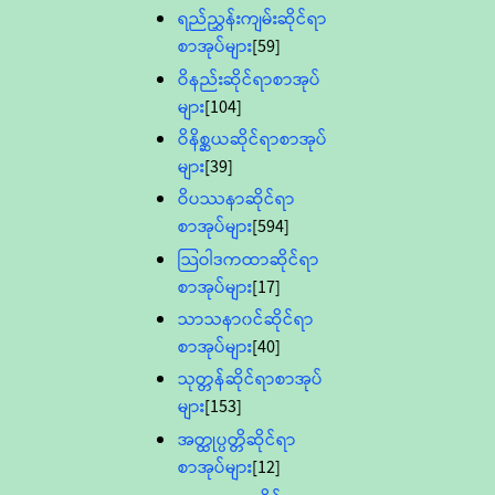
ရည်ညွှန်းကျမ်းဆိုင်ရာ
စာအုပ်များ
[59]
ဝိနည်းဆိုင်ရာစာအုပ်
များ
[104]
ဝိနိစ္ဆယဆိုင်ရာစာအုပ်
များ
[39]
ဝိပဿနာဆိုင်ရာ
စာအုပ်များ
[594]
သြဝါဒကထာဆိုင်ရာ
စာအုပ်များ
[17]
သာသနာ၀င်ဆိုင်ရာ
စာအုပ်များ
[40]
သုတ္တန်ဆိုင်ရာစာအုပ်
များ
[153]
အတ္ထုပ္ပတ္တိဆိုင်ရာ
စာအုပ်များ
[12]