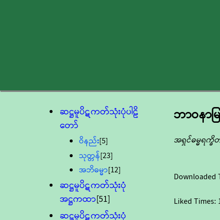
ဆဋ္ဌမူပိဋကတ်သုံးပုံပါဠိ
ဘာဝနာမြ
တော်
အရှင်ဓမ္မရက္ခိ
ဝိနည်း
[5]
သုတ္တန်
[23]
အဘိဓမ္မာ
[12]
Downloaded 
ဆဋ္ဌမူပိဋကတ်သုံးပုံ
အဋ္ဌကထာ
[51]
Liked Times:
ဆဋ္ဌမူပိဋကတ်သုံးပုံ