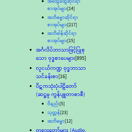
အထွေထွေဆိုင်ရာ
စာအုပ်များ
[14]
အဘိဓမ္မာဆိုင်ရာ
စာအုပ်များ
[217]
အဘိဓါန်ဆိုင်ရာ
စာအုပ်များ
[15]
အင်္ဂလိပ်ဘာသာဖြင့်ပြုစု
သော ဗုဒ္ဓစာပေများ
[895]
လူငယ်ကဏ္ဍ ဗုဒ္ဓဘာသာ
သင်ခန်းစာ
[16]
ပိဋကသုံးပုံပါဠိတော်
(ဆဋ္ဌမူ ကွန်ပျူတာစာစီ)
ဝိနည်း
[5]
သုတ္တန်
[23]
အဘိဓမ္မာ
[12]
တရားတော်များ (Audio,