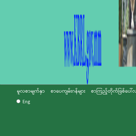
မူလစာမျက်နှာ
စာပေကျမ်းဂန်များ
စာကြည့်တိုက်ဖြစ်ပေါ်လ
Eng