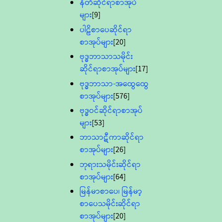
နီတိဆိုင်ရာစာအုပ်
များ
[9]
ပါဠိစာပေဆိုင်ရာ
စာအုပ်များ
[20]
ဗုဒ္ဓဘာသာသမိုင်း
ဆိုင်ရာစာအုပ်များ
[17]
ဗုဒ္ဓဘာသာ-အထွေထွေ
စာအုပ်များ
[576]
ဗုဒ္ဓဝင်ဆိုင်ရာစာအုပ်
များ
[53]
ဘာသာဋီကာဆိုင်ရာ
စာအုပ်များ
[26]
ဘုရားသမိုင်းဆိုင်ရာ
စာအုပ်များ
[64]
မြန်မာစာပေ၊ မြန်မာ့
စာပေသမိုင်းဆိုင်ရာ
စာအုပ်များ
[20]