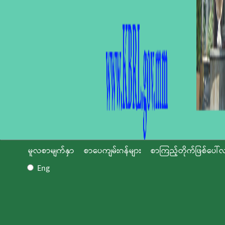
မူလစာမျက်နှာ
စာပေကျမ်းဂန်များ
စာကြည့်တိုက်ဖြစ်ပေါ်လ
Eng