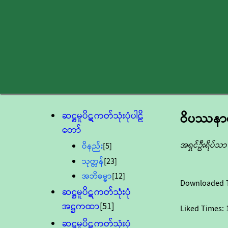
ဆဋ္ဌမူပိဋကတ်သုံးပုံပါဠိ
ဝိပဿနာဒ
တော်
အရှင်ဦးရိပ်သာ
ဝိနည်း
[5]
သုတ္တန်
[23]
အဘိဓမ္မာ
[12]
Downloaded 
ဆဋ္ဌမူပိဋကတ်သုံးပုံ
အဋ္ဌကထာ
[51]
Liked Times:
ဆဋ္ဌမူပိဋကတ်သုံးပုံ