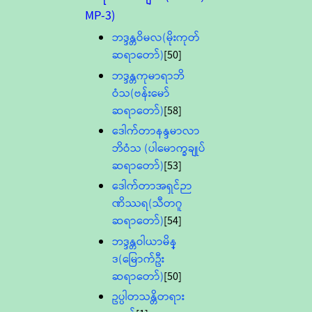
MP-3)
ဘဒ္ဒန္တဝိမလ(မိုးကုတ်
ဆရာတော်)
[50]
ဘဒ္ဒန္တကုမာရာဘိ
ဝံသ(ဗန်းမော်
ဆရာတော်)
[58]
ဒေါက်တာနန္ဒမာလာ
ဘိဝံသ (ပါမောက္ခချုပ်
ဆရာတော်)
[53]
ဒေါက်တာအရှင်ဉာ
ဏိဿရ(သီတဂူ
ဆရာတော်)
[54]
ဘဒ္ဒန္တဝါယာမိန္
ဒ(မြောက်ဦး
ဆရာတော်)
[50]
ဥပ္ပါတသန္တိတရား