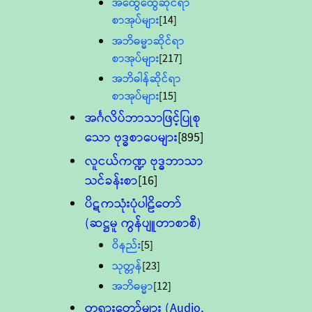
အထွေထွေဆိုင်ရာ
စာအုပ်များ
[14]
အဘိဓမ္မာဆိုင်ရာ
စာအုပ်များ
[217]
အဘိဓါန်ဆိုင်ရာ
စာအုပ်များ
[15]
အင်္ဂလိပ်ဘာသာဖြင့်ပြုစု
သော ဗုဒ္ဓစာပေများ
[895]
လူငယ်ကဏ္ဍ ဗုဒ္ဓဘာသာ
သင်ခန်းစာ
[16]
ပိဋကသုံးပုံပါဠိတော်
(ဆဋ္ဌမူ ကွန်ပျူတာစာစီ)
ဝိနည်း
[5]
သုတ္တန်
[23]
အဘိဓမ္မာ
[12]
တရားတော်များ (Audio,