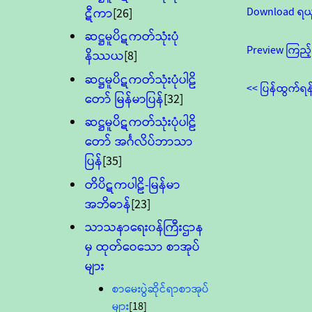
Download ရယ
ဋီကာ
[26]
ဆဋ္ဌမူပိဋကတ်သုံးပုံ
Preview ကြည့်
နိဿယ
[8]
ဆဋ္ဌမူပိဋကတ်သုံးပုံပါဠိ
<< ပြန်ထွက်ရန
တော် မြန်မာပြန်
[32]
ဆဋ္ဌမူပိဋကတ်သုံးပုံပါဠိ
တော် အင်္ဂလိပ်ဘာသာ
ပြန်
[35]
တိပိဋကပါဠိ-မြန်မာ
အဘိဓာန်
[23]
သာသနာရေး၀န်ကြီးဌာန
မှ ထုတ်ဝေသော စာအုပ်
များ
စာမေးပွဲဆိုင်ရာစာအုပ်
များ
[18]