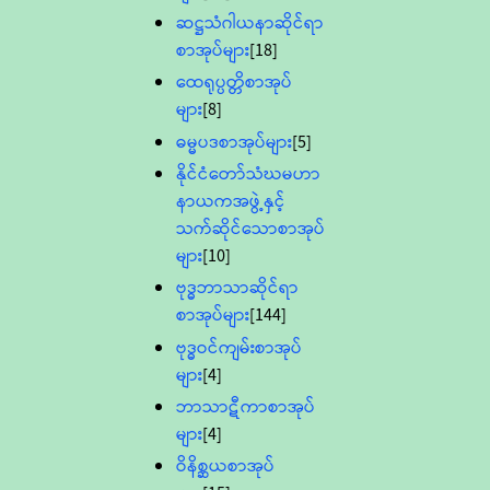
ဆဋ္ဌသံဂါယနာဆိုင်ရာ
စာအုပ်များ
[18]
ထေရုပ္ပတ္တိစာအုပ်
များ
[8]
ဓမ္မပဒစာအုပ်များ
[5]
နိုင်ငံတော်သံဃမဟာ
နာယကအဖွဲ့နှင့်
သက်ဆိုင်သောစာအုပ်
များ
[10]
ဗုဒ္ဓဘာသာဆိုင်ရာ
စာအုပ်များ
[144]
ဗုဒ္ဓဝင်ကျမ်းစာအုပ်
များ
[4]
ဘာသာဋီကာစာအုပ်
များ
[4]
ဝိနိစ္ဆယစာအုပ်