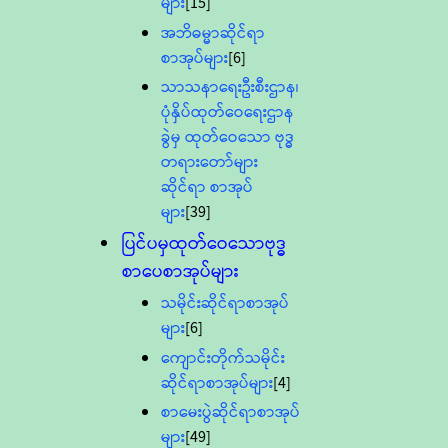
များ
[15]
အဘိဓမ္မာဆိုင်ရာ
စာအုပ်များ
[6]
သာသနာရေးဦးစီးဌာန၊
ပုံနှိပ်ထုတ်ဝေရေးဌာန
ခွဲမှ ထုတ်ဝေသော ဗုဒ္ဓ
တရားတော်များ
ဆိုင်ရာ စာအုပ်
များ
[39]
ပြင်ပမှထုတ်ဝေသောဗုဒ္ဓ
စာပေစာအုပ်များ
သမိုင်းဆိုင်ရာစာအုပ်
များ
[6]
ကျောင်းတိုက်သမိုင်း
ဆိုင်ရာစာအုပ်များ
[4]
စာမေးပွဲဆိုင်ရာစာအုပ်
များ
[49]