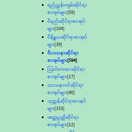
ရည်ညွှန်းကျမ်းဆိုင်ရာ
စာအုပ်များ
[59]
ဝိနည်းဆိုင်ရာစာအုပ်
များ
[104]
ဝိနိစ္ဆယဆိုင်ရာစာအုပ်
များ
[39]
ဝိပဿနာဆိုင်ရာ
စာအုပ်များ
[594]
သြဝါဒကထာဆိုင်ရာ
စာအုပ်များ
[17]
သာသနာ၀င်ဆိုင်ရာ
စာအုပ်များ
[40]
သုတ္တန်ဆိုင်ရာစာအုပ်
များ
[153]
အတ္ထုပ္ပတ္တိဆိုင်ရာ
စာအုပ်များ
[12]