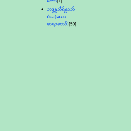
တော်
[1]
ဘဒ္ဒန္တသီရိန္ဒာဘိ
ဝံသ(ယော
ဆရာတော်)
[50]