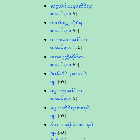
ဆဋ္ဌသံဂါယနာဆိုင်ရာ
စာအုပ်များ
[5]
ဇာတ်၀တ္ထုဆိုင်ရာ
စာအုပ်များ
[55]
တရားတော်ဆိုင်ရာ
စာအုပ်များ
[186]
ထေရုပ္ပတ္တိဆိုင်ရာ
စာအုပ်များ
[69]
ဒီပနီဆိုင်ရာစာအုပ်
များ
[65]
ဓမ္မကဗျာဆိုင်ရာ
စာအုပ်များ
[5]
ဓမ္မပဒဆိုင်ရာစာအုပ်
များ
[55]
နိဿယဆိုင်ရာစာအုပ်
များ
[52]