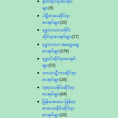
နီတိဆိုင်ရာစာအုပ်
များ
[9]
ပါဠိစာပေဆိုင်ရာ
စာအုပ်များ
[20]
ဗုဒ္ဓဘာသာသမိုင်း
ဆိုင်ရာစာအုပ်များ
[17]
ဗုဒ္ဓဘာသာ-အထွေထွေ
စာအုပ်များ
[576]
ဗုဒ္ဓဝင်ဆိုင်ရာစာအုပ်
များ
[53]
ဘာသာဋီကာဆိုင်ရာ
စာအုပ်များ
[26]
ဘုရားသမိုင်းဆိုင်ရာ
စာအုပ်များ
[64]
မြန်မာစာပေ၊ မြန်မာ့
စာပေသမိုင်းဆိုင်ရာ
စာအုပ်များ
[20]