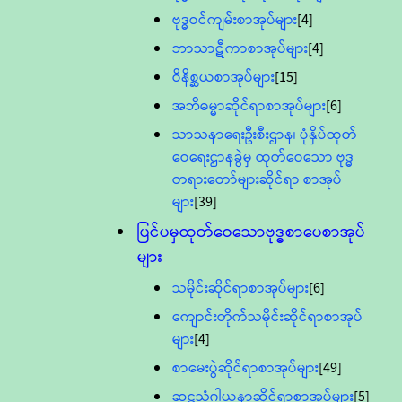
ဗုဒ္ဓဝင်ကျမ်းစာအုပ်များ
[4]
ဘာသာဋီကာစာအုပ်များ
[4]
ဝိနိစ္ဆယစာအုပ်များ
[15]
အဘိဓမ္မာဆိုင်ရာစာအုပ်များ
[6]
သာသနာရေးဦးစီးဌာန၊ ပုံနှိပ်ထုတ်
ဝေရေးဌာနခွဲမှ ထုတ်ဝေသော ဗုဒ္ဓ
တရားတော်များဆိုင်ရာ စာအုပ်
များ
[39]
ပြင်ပမှထုတ်ဝေသောဗုဒ္ဓစာပေစာအုပ်
များ
သမိုင်းဆိုင်ရာစာအုပ်များ
[6]
ကျောင်းတိုက်သမိုင်းဆိုင်ရာစာအုပ်
များ
[4]
စာမေးပွဲဆိုင်ရာစာအုပ်များ
[49]
ဆဋ္ဌသံဂါယနာဆိုင်ရာစာအုပ်များ
[5]