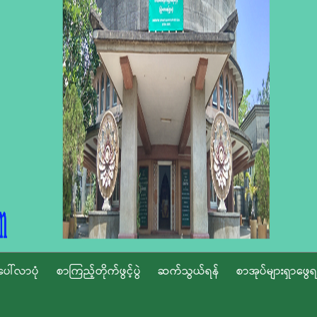
ပေါ်လာပုံ
စာကြည့်တိုက်ဖွင့်ပွဲ
ဆက်သွယ်ရန်
စာအုပ်များရှာဖွေရ