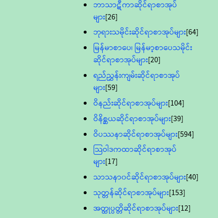
ဘာသာဋီကာဆိုင်ရာစာအုပ်
များ
[26]
ဘုရားသမိုင်းဆိုင်ရာစာအုပ်များ
[64]
မြန်မာစာပေ၊ မြန်မာ့စာပေသမိုင်း
ဆိုင်ရာစာအုပ်များ
[20]
ရည်ညွှန်းကျမ်းဆိုင်ရာစာအုပ်
များ
[59]
ဝိနည်းဆိုင်ရာစာအုပ်များ
[104]
ဝိနိစ္ဆယဆိုင်ရာစာအုပ်များ
[39]
ဝိပဿနာဆိုင်ရာစာအုပ်များ
[594]
သြဝါဒကထာဆိုင်ရာစာအုပ်
များ
[17]
သာသနာ၀င်ဆိုင်ရာစာအုပ်များ
[40]
သုတ္တန်ဆိုင်ရာစာအုပ်များ
[153]
အတ္ထုပ္ပတ္တိဆိုင်ရာစာအုပ်များ
[12]