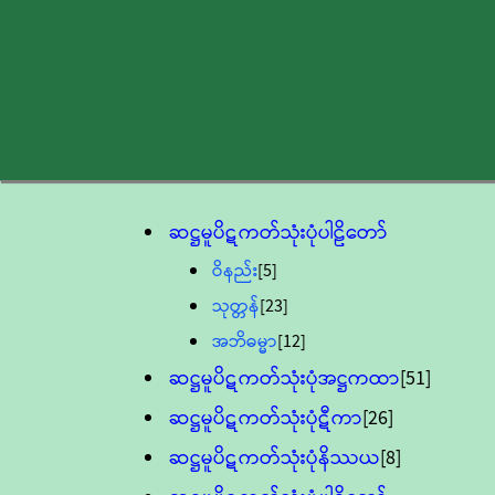
ဆဋ္ဌမူပိဋကတ်သုံးပုံပါဠိတော်
ဝိနည်း
[5]
သုတ္တန်
[23]
အဘိဓမ္မာ
[12]
ဆဋ္ဌမူပိဋကတ်သုံးပုံအဋ္ဌကထာ
[51]
ဆဋ္ဌမူပိဋကတ်သုံးပုံဋီကာ
[26]
ဆဋ္ဌမူပိဋကတ်သုံးပုံနိဿယ
[8]