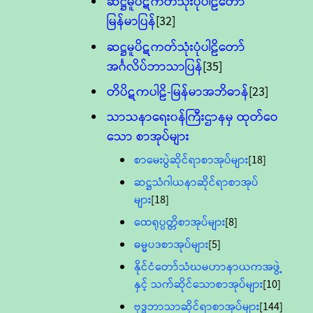
ဆဋ္ဌမူပိဋကတ်သုံးပုံပါဠိတော်
မြန်မာပြန်
[32]
ဆဋ္ဌမူပိဋကတ်သုံးပုံပါဠိတော်
အင်္ဂလိပ်ဘာသာပြန်
[35]
တိပိဋကပါဠိ-မြန်မာအဘိဓာန်
[23]
သာသနာရေး၀န်ကြီးဌာနမှ ထုတ်ဝေ
သော စာအုပ်များ
စာမေးပွဲဆိုင်ရာစာအုပ်များ
[18]
ဆဋ္ဌသံဂါယနာဆိုင်ရာစာအုပ်
များ
[18]
ထေရုပ္ပတ္တိစာအုပ်များ
[8]
ဓမ္မပဒစာအုပ်များ
[5]
နိုင်ငံတော်သံဃမဟာနာယကအဖွဲ့
နှင့် သက်ဆိုင်သောစာအုပ်များ
[10]
ဗုဒ္ဓဘာသာဆိုင်ရာစာအုပ်များ
[144]