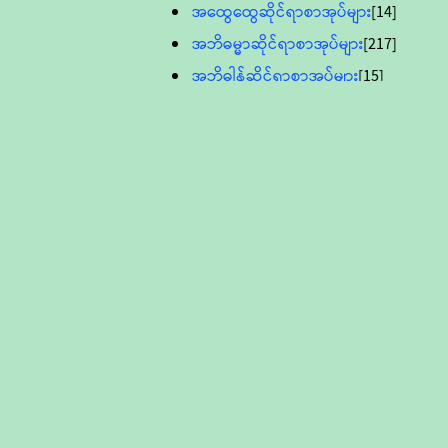
အထွေထွေဆိုင်ရာစာအုပ်များ
[14]
အဘိဓမ္မာဆိုင်ရာစာအုပ်များ
[217]
အဘိဓါန်ဆိုင်ရာစာအုပ်များ
[15]
အင်္ဂလိပ်ဘာသာဖြင့်ပြုစုသော ဗုဒ္ဓ
စာပေများ
[895]
လူငယ်ကဏ္ဍ ဗုဒ္ဓဘာသာ
သင်ခန်းစာ
[16]
ပိဋကသုံးပုံပါဠိတော် (ဆဋ္ဌမူ
ကွန်ပျူတာစာစီ)
ဝိနည်း
[5]
သုတ္တန်
[23]
အဘိဓမ္မာ
[12]
တရားတော်များ (Audio, MP-3)
ဘဒ္ဒန္တဝိမလ(မိုးကုတ်ဆရာတော်)