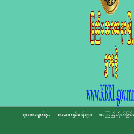
မူလစာမျက်နှာ
စာပေကျမ်းဂန်များ
စာကြည့်တိုက်ဖြစ်