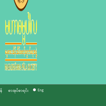
Eng
န်
စာအုပ်စာရင်း