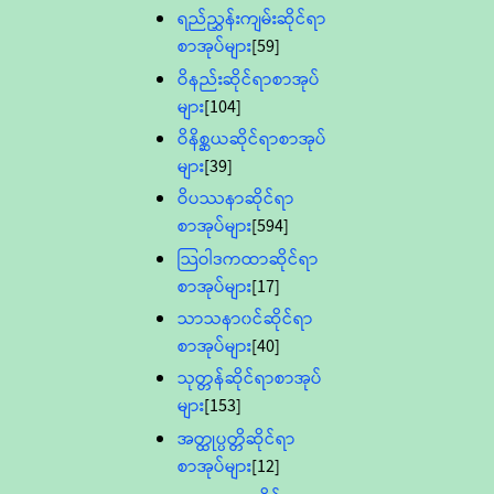
ရည်ညွှန်းကျမ်းဆိုင်ရာ
စာအုပ်များ
[59]
ဝိနည်းဆိုင်ရာစာအုပ်
များ
[104]
ဝိနိစ္ဆယဆိုင်ရာစာအုပ်
များ
[39]
ဝိပဿနာဆိုင်ရာ
စာအုပ်များ
[594]
သြဝါဒကထာဆိုင်ရာ
စာအုပ်များ
[17]
သာသနာ၀င်ဆိုင်ရာ
စာအုပ်များ
[40]
သုတ္တန်ဆိုင်ရာစာအုပ်
များ
[153]
အတ္ထုပ္ပတ္တိဆိုင်ရာ
စာအုပ်များ
[12]