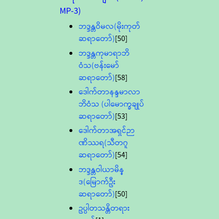
MP-3)
ဘဒ္ဒန္တဝိမလ(မိုးကုတ်
ဆရာတော်)
[50]
ဘဒ္ဒန္တကုမာရာဘိ
ဝံသ(ဗန်းမော်
ဆရာတော်)
[58]
ဒေါက်တာနန္ဒမာလာ
ဘိဝံသ (ပါမောက္ခချုပ်
ဆရာတော်)
[53]
ဒေါက်တာအရှင်ဉာ
ဏိဿရ(သီတဂူ
ဆရာတော်)
[54]
ဘဒ္ဒန္တဝါယာမိန္
ဒ(မြောက်ဦး
ဆရာတော်)
[50]
ဥပ္ပါတသန္တိတရား