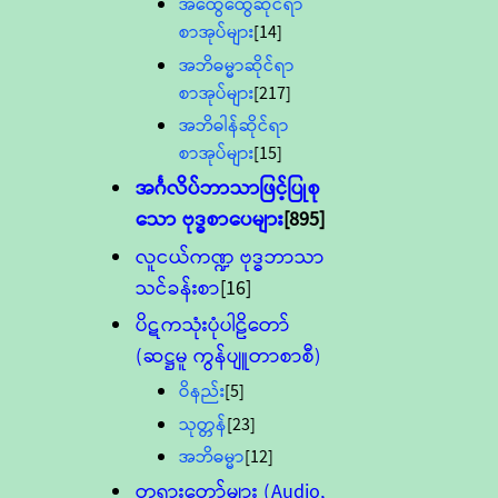
အထွေထွေဆိုင်ရာ
စာအုပ်များ
[14]
အဘိဓမ္မာဆိုင်ရာ
စာအုပ်များ
[217]
အဘိဓါန်ဆိုင်ရာ
စာအုပ်များ
[15]
အင်္ဂလိပ်ဘာသာဖြင့်ပြုစု
သော ဗုဒ္ဓစာပေများ
[895]
လူငယ်ကဏ္ဍ ဗုဒ္ဓဘာသာ
သင်ခန်းစာ
[16]
ပိဋကသုံးပုံပါဠိတော်
(ဆဋ္ဌမူ ကွန်ပျူတာစာစီ)
ဝိနည်း
[5]
သုတ္တန်
[23]
အဘိဓမ္မာ
[12]
တရားတော်များ (Audio,