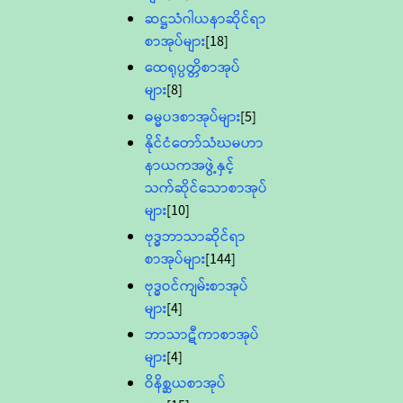
ဆဋ္ဌသံဂါယနာဆိုင်ရာ
စာအုပ်များ
[18]
ထေရုပ္ပတ္တိစာအုပ်
များ
[8]
ဓမ္မပဒစာအုပ်များ
[5]
နိုင်ငံတော်သံဃမဟာ
နာယကအဖွဲ့နှင့်
သက်ဆိုင်သောစာအုပ်
များ
[10]
ဗုဒ္ဓဘာသာဆိုင်ရာ
စာအုပ်များ
[144]
ဗုဒ္ဓဝင်ကျမ်းစာအုပ်
များ
[4]
ဘာသာဋီကာစာအုပ်
များ
[4]
ဝိနိစ္ဆယစာအုပ်