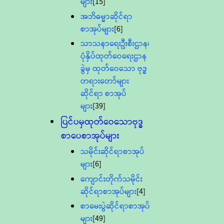
များ
[15]
အဘိဓမ္မာဆိုင်ရာ
စာအုပ်များ
[6]
သာသနာရေးဦးစီးဌာန၊
ပုံနှိပ်ထုတ်ဝေရေးဌာန
ခွဲမှ ထုတ်ဝေသော ဗုဒ္ဓ
တရားတော်များ
ဆိုင်ရာ စာအုပ်
များ
[39]
ပြင်ပမှထုတ်ဝေသောဗုဒ္ဓ
စာပေစာအုပ်များ
သမိုင်းဆိုင်ရာစာအုပ်
များ
[6]
ကျောင်းတိုက်သမိုင်း
ဆိုင်ရာစာအုပ်များ
[4]
စာမေးပွဲဆိုင်ရာစာအုပ်
များ
[49]