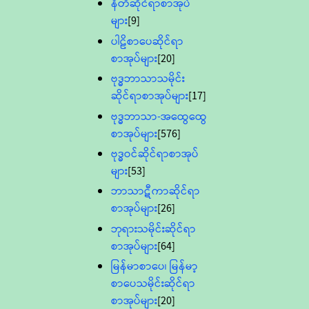
နီတိဆိုင်ရာစာအုပ်
များ
[9]
ပါဠိစာပေဆိုင်ရာ
စာအုပ်များ
[20]
ဗုဒ္ဓဘာသာသမိုင်း
ဆိုင်ရာစာအုပ်များ
[17]
ဗုဒ္ဓဘာသာ-အထွေထွေ
စာအုပ်များ
[576]
ဗုဒ္ဓဝင်ဆိုင်ရာစာအုပ်
များ
[53]
ဘာသာဋီကာဆိုင်ရာ
စာအုပ်များ
[26]
ဘုရားသမိုင်းဆိုင်ရာ
စာအုပ်များ
[64]
မြန်မာစာပေ၊ မြန်မာ့
စာပေသမိုင်းဆိုင်ရာ
စာအုပ်များ
[20]