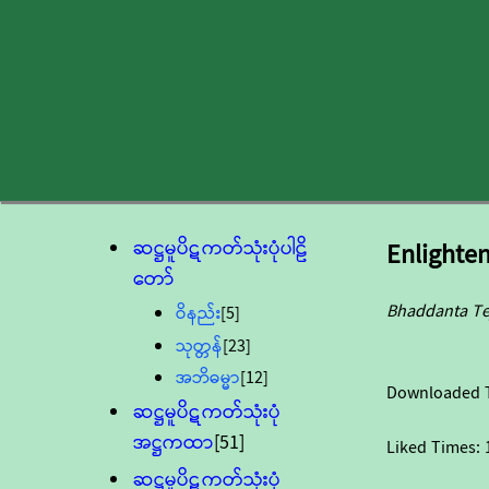
ဆဋ္ဌမူပိဋကတ်သုံးပုံပါဠိ
Enlighte
တော်
Bhaddanta Te
ဝိနည်း
[5]
သုတ္တန်
[23]
အဘိဓမ္မာ
[12]
Downloaded 
ဆဋ္ဌမူပိဋကတ်သုံးပုံ
အဋ္ဌကထာ
[51]
Liked Times:
ဆဋ္ဌမူပိဋကတ်သုံးပုံ