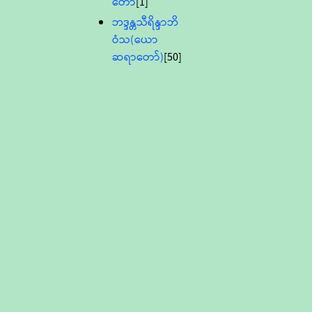
တော်
[1]
ဘဒ္ဒန္တသီရိန္ဒာဘိ
ဝံသ(ယော
ဆရာတော်)
[50]