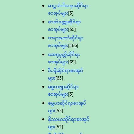
ဆဋ္ဌသံဂါယနာဆိုင်ရာ
စာအုပ်များ
[5]
ဇာတ်၀တ္ထုဆိုင်ရာ
စာအုပ်များ
[55]
တရားတော်ဆိုင်ရာ
စာအုပ်များ
[186]
ထေရုပ္ပတ္တိဆိုင်ရာ
စာအုပ်များ
[69]
ဒီပနီဆိုင်ရာစာအုပ်
များ
[65]
ဓမ္မကဗျာဆိုင်ရာ
စာအုပ်များ
[5]
ဓမ္မပဒဆိုင်ရာစာအုပ်
များ
[55]
နိဿယဆိုင်ရာစာအုပ်
များ
[52]