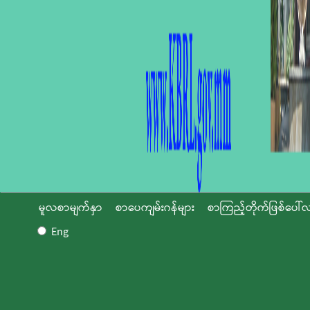
မူလစာမျက်နှာ
စာပေကျမ်းဂန်များ
စာကြည့်တိုက်ဖြစ်ပေါ်လ
Eng