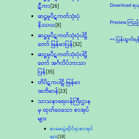
Download ရယ
ဋီကာ
[26]
ဆဋ္ဌမူပိဋကတ်သုံးပုံ
Preview ကြည့်
နိဿယ
[8]
ဆဋ္ဌမူပိဋကတ်သုံးပုံပါဠိ
<< ပြန်ထွက်ရန
တော် မြန်မာပြန်
[32]
ဆဋ္ဌမူပိဋကတ်သုံးပုံပါဠိ
တော် အင်္ဂလိပ်ဘာသာ
ပြန်
[35]
တိပိဋကပါဠိ-မြန်မာ
အဘိဓာန်
[23]
သာသနာရေး၀န်ကြီးဌာန
မှ ထုတ်ဝေသော စာအုပ်
များ
စာမေးပွဲဆိုင်ရာစာအုပ်
များ
[18]