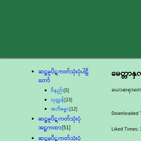
ဆဋ္ဌမူပိဋကတ်သုံးပုံပါဠိ
မေတ္တာနှလ
တော်
ယောဆရာတော
ဝိနည်း
[5]
သုတ္တန်
[23]
အဘိဓမ္မာ
[12]
Downloaded 
ဆဋ္ဌမူပိဋကတ်သုံးပုံ
အဋ္ဌကထာ
[51]
Liked Times:
ဆဋ္ဌမူပိဋကတ်သုံးပုံ