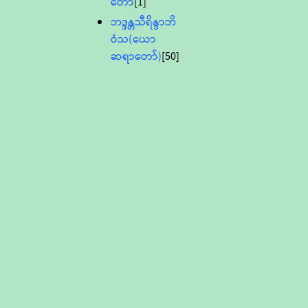
တော်
[1]
ဘဒ္ဒန္တသီရိန္ဒာဘိ
ဝံသ(ယော
ဆရာတော်)
[50]