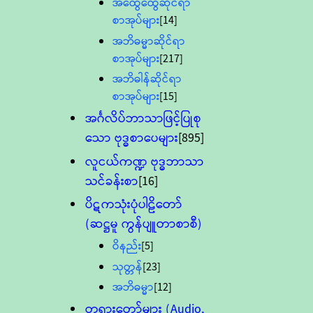
အထွေထွေဆိုင်ရာ
စာအုပ်များ
[14]
အဘိဓမ္မာဆိုင်ရာ
စာအုပ်များ
[217]
အဘိဓါန်ဆိုင်ရာ
စာအုပ်များ
[15]
အင်္ဂလိပ်ဘာသာဖြင့်ပြုစု
သော ဗုဒ္ဓစာပေများ
[895]
လူငယ်ကဏ္ဍ ဗုဒ္ဓဘာသာ
သင်ခန်းစာ
[16]
ပိဋကသုံးပုံပါဠိတော်
(ဆဋ္ဌမူ ကွန်ပျူတာစာစီ)
ဝိနည်း
[5]
သုတ္တန်
[23]
အဘိဓမ္မာ
[12]
တရားတော်များ (Audio,