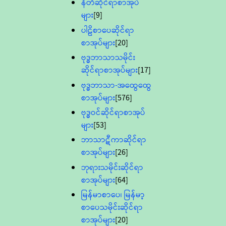
နီတိဆိုင်ရာစာအုပ်
များ
[9]
ပါဠိစာပေဆိုင်ရာ
စာအုပ်များ
[20]
ဗုဒ္ဓဘာသာသမိုင်း
ဆိုင်ရာစာအုပ်များ
[17]
ဗုဒ္ဓဘာသာ-အထွေထွေ
စာအုပ်များ
[576]
ဗုဒ္ဓဝင်ဆိုင်ရာစာအုပ်
များ
[53]
ဘာသာဋီကာဆိုင်ရာ
စာအုပ်များ
[26]
ဘုရားသမိုင်းဆိုင်ရာ
စာအုပ်များ
[64]
မြန်မာစာပေ၊ မြန်မာ့
စာပေသမိုင်းဆိုင်ရာ
စာအုပ်များ
[20]