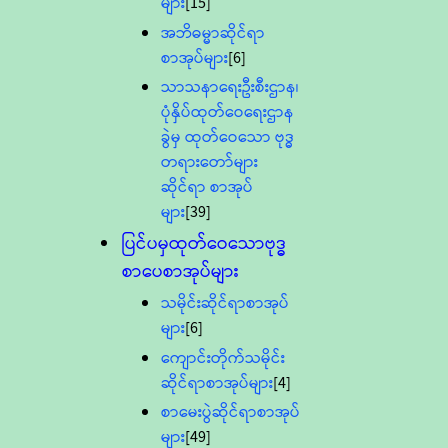
များ
[15]
အဘိဓမ္မာဆိုင်ရာ
စာအုပ်များ
[6]
သာသနာရေးဦးစီးဌာန၊
ပုံနှိပ်ထုတ်ဝေရေးဌာန
ခွဲမှ ထုတ်ဝေသော ဗုဒ္ဓ
တရားတော်များ
ဆိုင်ရာ စာအုပ်
များ
[39]
ပြင်ပမှထုတ်ဝေသောဗုဒ္ဓ
စာပေစာအုပ်များ
သမိုင်းဆိုင်ရာစာအုပ်
များ
[6]
ကျောင်းတိုက်သမိုင်း
ဆိုင်ရာစာအုပ်များ
[4]
စာမေးပွဲဆိုင်ရာစာအုပ်
များ
[49]