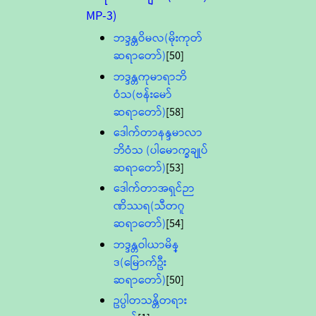
MP-3)
ဘဒ္ဒန္တဝိမလ(မိုးကုတ်
ဆရာတော်)
[50]
ဘဒ္ဒန္တကုမာရာဘိ
ဝံသ(ဗန်းမော်
ဆရာတော်)
[58]
ဒေါက်တာနန္ဒမာလာ
ဘိဝံသ (ပါမောက္ခချုပ်
ဆရာတော်)
[53]
ဒေါက်တာအရှင်ဉာ
ဏိဿရ(သီတဂူ
ဆရာတော်)
[54]
ဘဒ္ဒန္တဝါယာမိန္
ဒ(မြောက်ဦး
ဆရာတော်)
[50]
ဥပ္ပါတသန္တိတရား