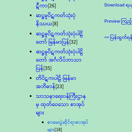
Download ရယ
ဋီကာ
[26]
ဆဋ္ဌမူပိဋကတ်သုံးပုံ
Preview ကြည့်
နိဿယ
[8]
ဆဋ္ဌမူပိဋကတ်သုံးပုံပါဠိ
<< ပြန်ထွက်ရန
တော် မြန်မာပြန်
[32]
ဆဋ္ဌမူပိဋကတ်သုံးပုံပါဠိ
တော် အင်္ဂလိပ်ဘာသာ
ပြန်
[35]
တိပိဋကပါဠိ-မြန်မာ
အဘိဓာန်
[23]
သာသနာရေး၀န်ကြီးဌာန
မှ ထုတ်ဝေသော စာအုပ်
များ
စာမေးပွဲဆိုင်ရာစာအုပ်
များ
[18]