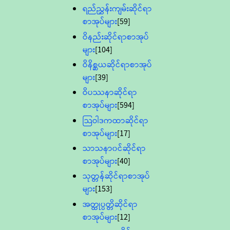
ရည်ညွှန်းကျမ်းဆိုင်ရာ
စာအုပ်များ
[59]
ဝိနည်းဆိုင်ရာစာအုပ်
များ
[104]
ဝိနိစ္ဆယဆိုင်ရာစာအုပ်
များ
[39]
ဝိပဿနာဆိုင်ရာ
စာအုပ်များ
[594]
သြဝါဒကထာဆိုင်ရာ
စာအုပ်များ
[17]
သာသနာ၀င်ဆိုင်ရာ
စာအုပ်များ
[40]
သုတ္တန်ဆိုင်ရာစာအုပ်
များ
[153]
အတ္ထုပ္ပတ္တိဆိုင်ရာ
စာအုပ်များ
[12]