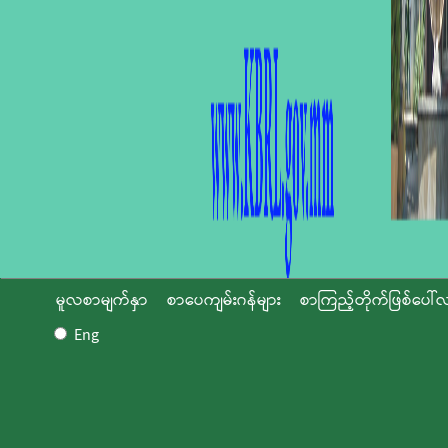
မူလစာမျက်နှာ
စာပေကျမ်းဂန်များ
စာကြည့်တိုက်ဖြစ်ပေါ်လ
Eng