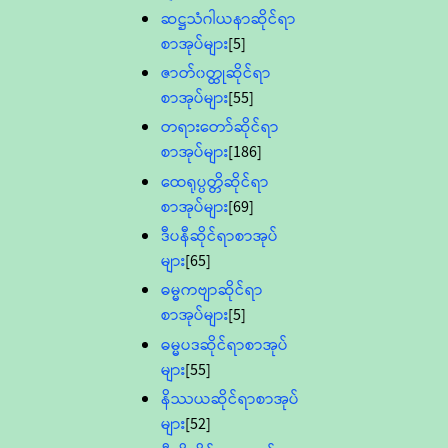
ဆဋ္ဌသံဂါယနာဆိုင်ရာ
စာအုပ်များ
[5]
ဇာတ်၀တ္ထုဆိုင်ရာ
စာအုပ်များ
[55]
တရားတော်ဆိုင်ရာ
စာအုပ်များ
[186]
ထေရုပ္ပတ္တိဆိုင်ရာ
စာအုပ်များ
[69]
ဒီပနီဆိုင်ရာစာအုပ်
များ
[65]
ဓမ္မကဗျာဆိုင်ရာ
စာအုပ်များ
[5]
ဓမ္မပဒဆိုင်ရာစာအုပ်
များ
[55]
နိဿယဆိုင်ရာစာအုပ်
များ
[52]