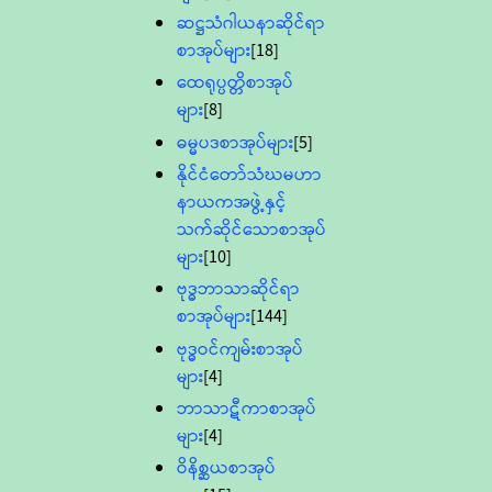
ဆဋ္ဌသံဂါယနာဆိုင်ရာ
စာအုပ်များ
[18]
ထေရုပ္ပတ္တိစာအုပ်
များ
[8]
ဓမ္မပဒစာအုပ်များ
[5]
နိုင်ငံတော်သံဃမဟာ
နာယကအဖွဲ့နှင့်
သက်ဆိုင်သောစာအုပ်
များ
[10]
ဗုဒ္ဓဘာသာဆိုင်ရာ
စာအုပ်များ
[144]
ဗုဒ္ဓဝင်ကျမ်းစာအုပ်
များ
[4]
ဘာသာဋီကာစာအုပ်
များ
[4]
ဝိနိစ္ဆယစာအုပ်