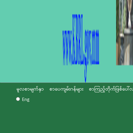
မူလစာမျက်နှာ
စာပေကျမ်းဂန်များ
စာကြည့်တိုက်ဖြစ်ပေါ်လ
Eng