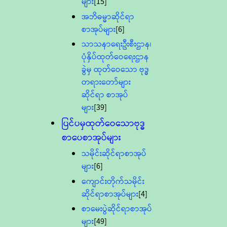
များ
[15]
အဘိဓမ္မာဆိုင်ရာ
စာအုပ်များ
[6]
သာသနာရေးဦးစီးဌာန၊
ပုံနှိပ်ထုတ်ဝေရေးဌာန
ခွဲမှ ထုတ်ဝေသော ဗုဒ္ဓ
တရားတော်များ
ဆိုင်ရာ စာအုပ်
များ
[39]
ပြင်ပမှထုတ်ဝေသောဗုဒ္ဓ
စာပေစာအုပ်များ
သမိုင်းဆိုင်ရာစာအုပ်
များ
[6]
ကျောင်းတိုက်သမိုင်း
ဆိုင်ရာစာအုပ်များ
[4]
စာမေးပွဲဆိုင်ရာစာအုပ်
များ
[49]