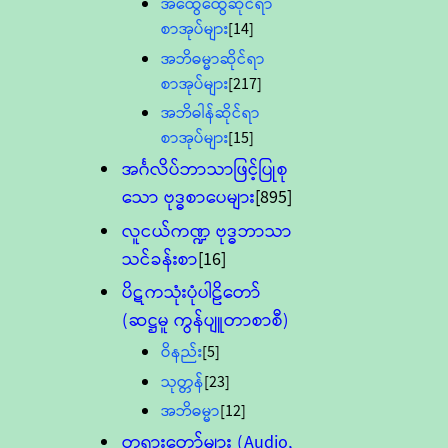
အထွေထွေဆိုင်ရာ
စာအုပ်များ
[14]
အဘိဓမ္မာဆိုင်ရာ
စာအုပ်များ
[217]
အဘိဓါန်ဆိုင်ရာ
စာအုပ်များ
[15]
အင်္ဂလိပ်ဘာသာဖြင့်ပြုစု
သော ဗုဒ္ဓစာပေများ
[895]
လူငယ်ကဏ္ဍ ဗုဒ္ဓဘာသာ
သင်ခန်းစာ
[16]
ပိဋကသုံးပုံပါဠိတော်
(ဆဋ္ဌမူ ကွန်ပျူတာစာစီ)
ဝိနည်း
[5]
သုတ္တန်
[23]
အဘိဓမ္မာ
[12]
တရားတော်များ (Audio,