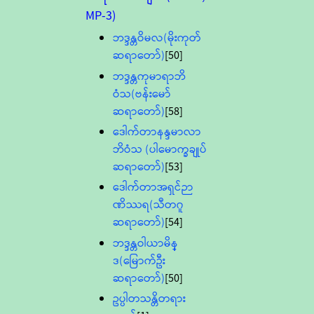
MP-3)
ဘဒ္ဒန္တဝိမလ(မိုးကုတ်
ဆရာတော်)
[50]
ဘဒ္ဒန္တကုမာရာဘိ
ဝံသ(ဗန်းမော်
ဆရာတော်)
[58]
ဒေါက်တာနန္ဒမာလာ
ဘိဝံသ (ပါမောက္ခချုပ်
ဆရာတော်)
[53]
ဒေါက်တာအရှင်ဉာ
ဏိဿရ(သီတဂူ
ဆရာတော်)
[54]
ဘဒ္ဒန္တဝါယာမိန္
ဒ(မြောက်ဦး
ဆရာတော်)
[50]
ဥပ္ပါတသန္တိတရား