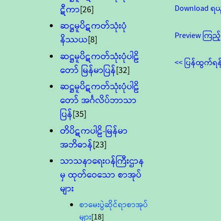
Download ရယ
ဋီကာ
[26]
ဆဋ္ဌမူပိဋကတ်သုံးပုံ
Preview ကြည့်
နိဿယ
[8]
ဆဋ္ဌမူပိဋကတ်သုံးပုံပါဠိ
<< ပြန်ထွက်ရန
တော် မြန်မာပြန်
[32]
ဆဋ္ဌမူပိဋကတ်သုံးပုံပါဠိ
တော် အင်္ဂလိပ်ဘာသာ
ပြန်
[35]
တိပိဋကပါဠိ-မြန်မာ
အဘိဓာန်
[23]
သာသနာရေး၀န်ကြီးဌာန
မှ ထုတ်ဝေသော စာအုပ်
များ
စာမေးပွဲဆိုင်ရာစာအုပ်
များ
[18]