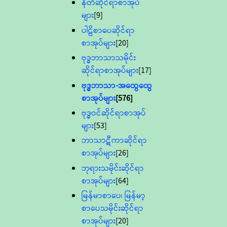
နီတိဆိုင်ရာစာအုပ်
များ
[9]
ပါဠိစာပေဆိုင်ရာ
စာအုပ်များ
[20]
ဗုဒ္ဓဘာသာသမိုင်း
ဆိုင်ရာစာအုပ်များ
[17]
ဗုဒ္ဓဘာသာ-အထွေထွေ
စာအုပ်များ
[576]
ဗုဒ္ဓဝင်ဆိုင်ရာစာအုပ်
များ
[53]
ဘာသာဋီကာဆိုင်ရာ
စာအုပ်များ
[26]
ဘုရားသမိုင်းဆိုင်ရာ
စာအုပ်များ
[64]
မြန်မာစာပေ၊ မြန်မာ့
စာပေသမိုင်းဆိုင်ရာ
စာအုပ်များ
[20]