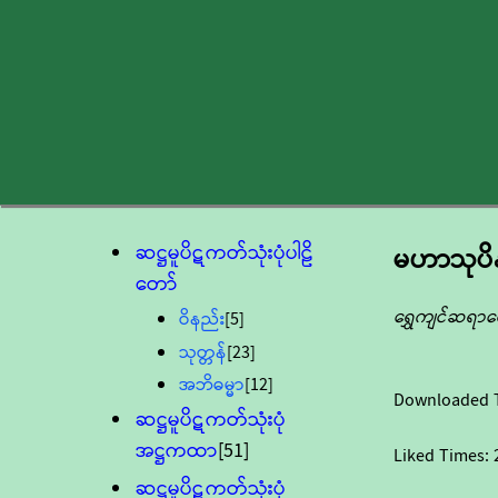
ဆဋ္ဌမူပိဋကတ်သုံးပုံပါဠိ
မဟာသုပိ
တော်
ရွှေကျင်ဆရာတ
ဝိနည်း
[5]
သုတ္တန်
[23]
အဘိဓမ္မာ
[12]
Downloaded 
ဆဋ္ဌမူပိဋကတ်သုံးပုံ
အဋ္ဌကထာ
[51]
Liked Times:
ဆဋ္ဌမူပိဋကတ်သုံးပုံ