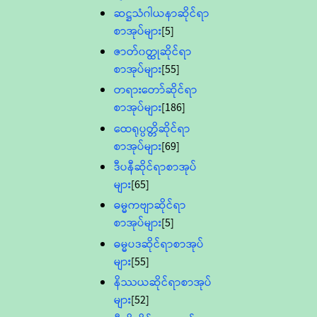
ဆဋ္ဌသံဂါယနာဆိုင်ရာ
စာအုပ်များ
[5]
ဇာတ်၀တ္ထုဆိုင်ရာ
စာအုပ်များ
[55]
တရားတော်ဆိုင်ရာ
စာအုပ်များ
[186]
ထေရုပ္ပတ္တိဆိုင်ရာ
စာအုပ်များ
[69]
ဒီပနီဆိုင်ရာစာအုပ်
များ
[65]
ဓမ္မကဗျာဆိုင်ရာ
စာအုပ်များ
[5]
ဓမ္မပဒဆိုင်ရာစာအုပ်
များ
[55]
နိဿယဆိုင်ရာစာအုပ်
များ
[52]