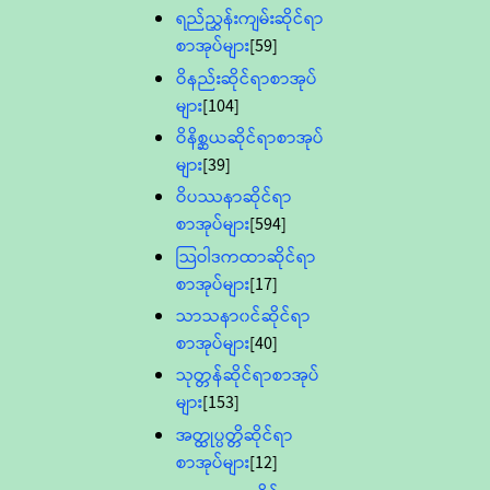
ရည်ညွှန်းကျမ်းဆိုင်ရာ
စာအုပ်များ
[59]
ဝိနည်းဆိုင်ရာစာအုပ်
များ
[104]
ဝိနိစ္ဆယဆိုင်ရာစာအုပ်
များ
[39]
ဝိပဿနာဆိုင်ရာ
စာအုပ်များ
[594]
သြဝါဒကထာဆိုင်ရာ
စာအုပ်များ
[17]
သာသနာ၀င်ဆိုင်ရာ
စာအုပ်များ
[40]
သုတ္တန်ဆိုင်ရာစာအုပ်
များ
[153]
အတ္ထုပ္ပတ္တိဆိုင်ရာ
စာအုပ်များ
[12]