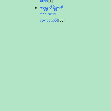
တော်
[1]
ဘဒ္ဒန္တသီရိန္ဒာဘိ
ဝံသ(ယော
ဆရာတော်)
[50]