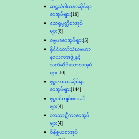
ဆဋ္ဌသံဂါယနာဆိုင်ရာ
စာအုပ်များ
[18]
ထေရုပ္ပတ္တိစာအုပ်
များ
[8]
ဓမ္မပဒစာအုပ်များ
[5]
နိုင်ငံတော်သံဃမဟာ
နာယကအဖွဲ့နှင့်
သက်ဆိုင်သောစာအုပ်
များ
[10]
ဗုဒ္ဓဘာသာဆိုင်ရာ
စာအုပ်များ
[144]
ဗုဒ္ဓဝင်ကျမ်းစာအုပ်
များ
[4]
ဘာသာဋီကာစာအုပ်
များ
[4]
ဝိနိစ္ဆယစာအုပ်