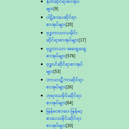
နီတိဆိုင်ရာစာအုပ်
များ
[9]
ပါဠိစာပေဆိုင်ရာ
စာအုပ်များ
[20]
ဗုဒ္ဓဘာသာသမိုင်း
ဆိုင်ရာစာအုပ်များ
[17]
ဗုဒ္ဓဘာသာ-အထွေထွေ
စာအုပ်များ
[576]
ဗုဒ္ဓဝင်ဆိုင်ရာစာအုပ်
များ
[53]
ဘာသာဋီကာဆိုင်ရာ
စာအုပ်များ
[26]
ဘုရားသမိုင်းဆိုင်ရာ
စာအုပ်များ
[64]
မြန်မာစာပေ၊ မြန်မာ့
စာပေသမိုင်းဆိုင်ရာ
စာအုပ်များ
[20]