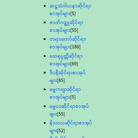
ဆဋ္ဌသံဂါယနာဆိုင်ရာ
စာအုပ်များ
[5]
ဇာတ်၀တ္ထုဆိုင်ရာ
စာအုပ်များ
[55]
တရားတော်ဆိုင်ရာ
စာအုပ်များ
[186]
ထေရုပ္ပတ္တိဆိုင်ရာ
စာအုပ်များ
[69]
ဒီပနီဆိုင်ရာစာအုပ်
များ
[65]
ဓမ္မကဗျာဆိုင်ရာ
စာအုပ်များ
[5]
ဓမ္မပဒဆိုင်ရာစာအုပ်
များ
[55]
နိဿယဆိုင်ရာစာအုပ်
များ
[52]