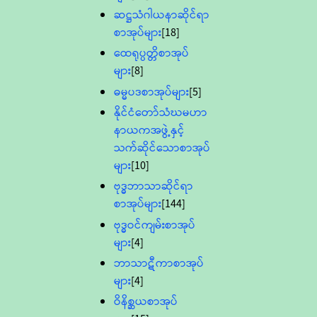
ဆဋ္ဌသံဂါယနာဆိုင်ရာ
စာအုပ်များ
[18]
ထေရုပ္ပတ္တိစာအုပ်
များ
[8]
ဓမ္မပဒစာအုပ်များ
[5]
နိုင်ငံတော်သံဃမဟာ
နာယကအဖွဲ့နှင့်
သက်ဆိုင်သောစာအုပ်
များ
[10]
ဗုဒ္ဓဘာသာဆိုင်ရာ
စာအုပ်များ
[144]
ဗုဒ္ဓဝင်ကျမ်းစာအုပ်
များ
[4]
ဘာသာဋီကာစာအုပ်
များ
[4]
ဝိနိစ္ဆယစာအုပ်