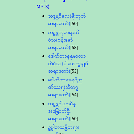
MP-3)
ဘဒ္ဒန္တဝိမလ(မိုးကုတ်
ဆရာတော်)
[50]
ဘဒ္ဒန္တကုမာရာဘိ
ဝံသ(ဗန်းမော်
ဆရာတော်)
[58]
ဒေါက်တာနန္ဒမာလာ
ဘိဝံသ (ပါမောက္ခချုပ်
ဆရာတော်)
[53]
ဒေါက်တာအရှင်ဉာ
ဏိဿရ(သီတဂူ
ဆရာတော်)
[54]
ဘဒ္ဒန္တဝါယာမိန္
ဒ(မြောက်ဦး
ဆရာတော်)
[50]
ဥပ္ပါတသန္တိတရား