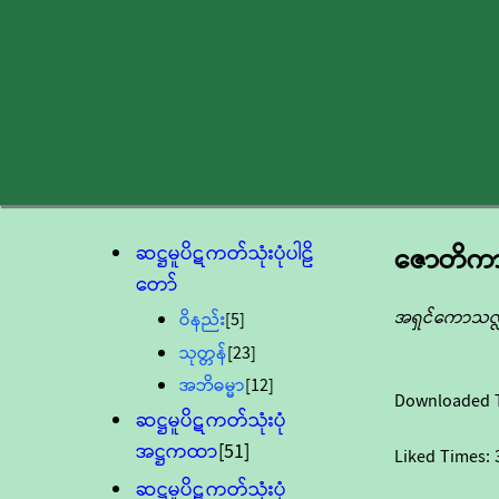
ဆဋ္ဌမူပိဋကတ်သုံးပုံပါဠိ
ဇောတိကာရု
တော်
အရှင်ကောသလ္
ဝိနည်း
[5]
သုတ္တန်
[23]
အဘိဓမ္မာ
[12]
Downloaded 
ဆဋ္ဌမူပိဋကတ်သုံးပုံ
အဋ္ဌကထာ
[51]
Liked Times:
ဆဋ္ဌမူပိဋကတ်သုံးပုံ