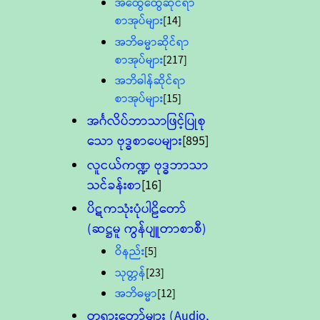
အထွေထွေဆိုင်ရာ
စာအုပ်များ
[14]
အဘိဓမ္မာဆိုင်ရာ
စာအုပ်များ
[217]
အဘိဓါန်ဆိုင်ရာ
စာအုပ်များ
[15]
အင်္ဂလိပ်ဘာသာဖြင့်ပြုစု
သော ဗုဒ္ဓစာပေများ
[895]
လူငယ်ကဏ္ဍ ဗုဒ္ဓဘာသာ
သင်ခန်းစာ
[16]
ပိဋကသုံးပုံပါဠိတော်
(ဆဋ္ဌမူ ကွန်ပျူတာစာစီ)
ဝိနည်း
[5]
သုတ္တန်
[23]
အဘိဓမ္မာ
[12]
တရားတော်များ (Audio,