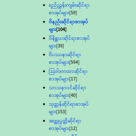
ရည်ညွှန်းကျမ်းဆိုင်ရာ
စာအုပ်များ
[59]
ဝိနည်းဆိုင်ရာစာအုပ်
များ
[104]
ဝိနိစ္ဆယဆိုင်ရာစာအုပ်
များ
[39]
ဝိပဿနာဆိုင်ရာ
စာအုပ်များ
[594]
သြဝါဒကထာဆိုင်ရာ
စာအုပ်များ
[17]
သာသနာ၀င်ဆိုင်ရာ
စာအုပ်များ
[40]
သုတ္တန်ဆိုင်ရာစာအုပ်
များ
[153]
အတ္ထုပ္ပတ္တိဆိုင်ရာ
စာအုပ်များ
[12]