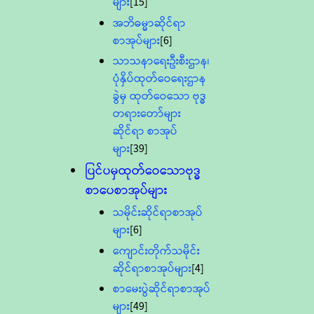
များ
[15]
အဘိဓမ္မာဆိုင်ရာ
စာအုပ်များ
[6]
သာသနာရေးဦးစီးဌာန၊
ပုံနှိပ်ထုတ်ဝေရေးဌာန
ခွဲမှ ထုတ်ဝေသော ဗုဒ္ဓ
တရားတော်များ
ဆိုင်ရာ စာအုပ်
များ
[39]
ပြင်ပမှထုတ်ဝေသောဗုဒ္ဓ
စာပေစာအုပ်များ
သမိုင်းဆိုင်ရာစာအုပ်
များ
[6]
ကျောင်းတိုက်သမိုင်း
ဆိုင်ရာစာအုပ်များ
[4]
စာမေးပွဲဆိုင်ရာစာအုပ်
များ
[49]