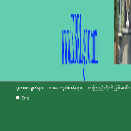
မူလစာမျက်နှာ
စာပေကျမ်းဂန်များ
စာကြည့်တိုက်ဖြစ်ပေါ်လ
Eng