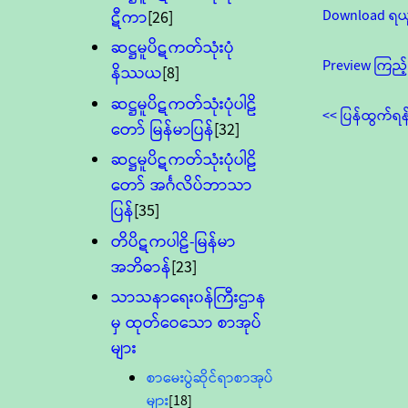
Download ရယ
ဋီကာ
[26]
ဆဋ္ဌမူပိဋကတ်သုံးပုံ
Preview ကြည့်
နိဿယ
[8]
ဆဋ္ဌမူပိဋကတ်သုံးပုံပါဠိ
<< ပြန်ထွက်ရန
တော် မြန်မာပြန်
[32]
ဆဋ္ဌမူပိဋကတ်သုံးပုံပါဠိ
တော် အင်္ဂလိပ်ဘာသာ
ပြန်
[35]
တိပိဋကပါဠိ-မြန်မာ
အဘိဓာန်
[23]
သာသနာရေး၀န်ကြီးဌာန
မှ ထုတ်ဝေသော စာအုပ်
များ
စာမေးပွဲဆိုင်ရာစာအုပ်
များ
[18]