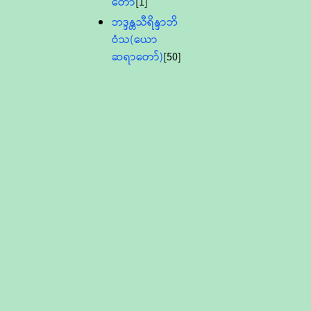
တော်
[1]
ဘဒ္ဒန္တသီရိန္ဒာဘိ
ဝံသ(ယော
ဆရာတော်)
[50]