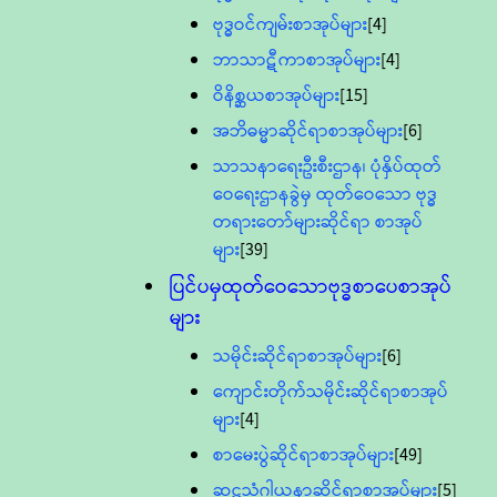
ဗုဒ္ဓဝင်ကျမ်းစာအုပ်များ
[4]
ဘာသာဋီကာစာအုပ်များ
[4]
ဝိနိစ္ဆယစာအုပ်များ
[15]
အဘိဓမ္မာဆိုင်ရာစာအုပ်များ
[6]
သာသနာရေးဦးစီးဌာန၊ ပုံနှိပ်ထုတ်
ဝေရေးဌာနခွဲမှ ထုတ်ဝေသော ဗုဒ္ဓ
တရားတော်များဆိုင်ရာ စာအုပ်
များ
[39]
ပြင်ပမှထုတ်ဝေသောဗုဒ္ဓစာပေစာအုပ်
များ
သမိုင်းဆိုင်ရာစာအုပ်များ
[6]
ကျောင်းတိုက်သမိုင်းဆိုင်ရာစာအုပ်
များ
[4]
စာမေးပွဲဆိုင်ရာစာအုပ်များ
[49]
ဆဋ္ဌသံဂါယနာဆိုင်ရာစာအုပ်များ
[5]