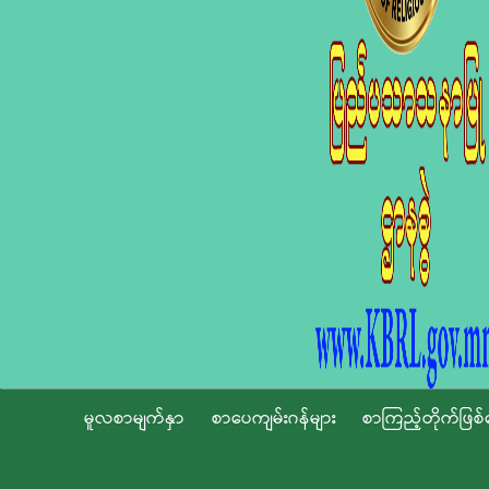
မူလစာမျက်နှာ
စာပေကျမ်းဂန်များ
စာကြည့်တိုက်ဖြစ်