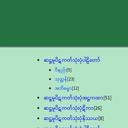
ဆဋ္ဌမူပိဋကတ်သုံးပုံပါဠိတော်
ဝိနည်း
[5]
သုတ္တန်
[23]
အဘိဓမ္မာ
[12]
ဆဋ္ဌမူပိဋကတ်သုံးပုံအဋ္ဌကထာ
[51]
ဆဋ္ဌမူပိဋကတ်သုံးပုံဋီကာ
[26]
ဆဋ္ဌမူပိဋကတ်သုံးပုံနိဿယ
[8]