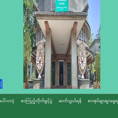
ပေါ်လာပုံ
စာကြည့်တိုက်ဖွင့်ပွဲ
ဆက်သွယ်ရန်
စာအုပ်များရှာဖွေရ