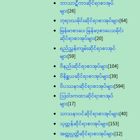
ဘာသာဋီကာဆိုင်ရာစာအုပ်
များ
[26]
ဘုရားသမိုင်းဆိုင်ရာစာအုပ်များ
[64]
မြန်မာစာပေ၊ မြန်မာ့စာပေသမိုင်း
ဆိုင်ရာစာအုပ်များ
[20]
ရည်ညွှန်းကျမ်းဆိုင်ရာစာအုပ်
များ
[59]
ဝိနည်းဆိုင်ရာစာအုပ်များ
[104]
ဝိနိစ္ဆယဆိုင်ရာစာအုပ်များ
[39]
ဝိပဿနာဆိုင်ရာစာအုပ်များ
[594]
သြဝါဒကထာဆိုင်ရာစာအုပ်
များ
[17]
သာသနာ၀င်ဆိုင်ရာစာအုပ်များ
[40]
သုတ္တန်ဆိုင်ရာစာအုပ်များ
[153]
အတ္ထုပ္ပတ္တိဆိုင်ရာစာအုပ်များ
[12]