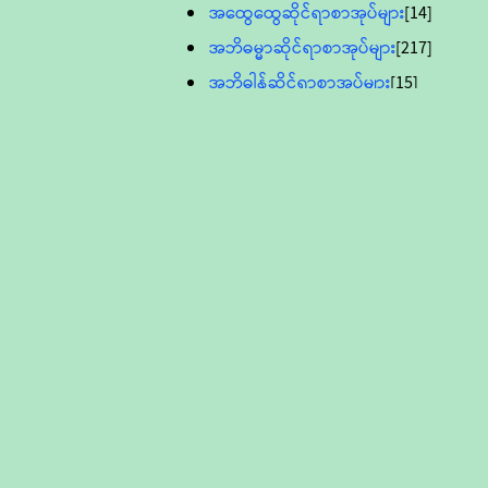
အထွေထွေဆိုင်ရာစာအုပ်များ
[14]
အဘိဓမ္မာဆိုင်ရာစာအုပ်များ
[217]
အဘိဓါန်ဆိုင်ရာစာအုပ်များ
[15]
အင်္ဂလိပ်ဘာသာဖြင့်ပြုစုသော ဗုဒ္ဓ
စာပေများ
[895]
လူငယ်ကဏ္ဍ ဗုဒ္ဓဘာသာ
သင်ခန်းစာ
[16]
ပိဋကသုံးပုံပါဠိတော် (ဆဋ္ဌမူ
ကွန်ပျူတာစာစီ)
ဝိနည်း
[5]
သုတ္တန်
[23]
အဘိဓမ္မာ
[12]
တရားတော်များ (Audio, MP-3)
ဘဒ္ဒန္တဝိမလ(မိုးကုတ်ဆရာတော်)