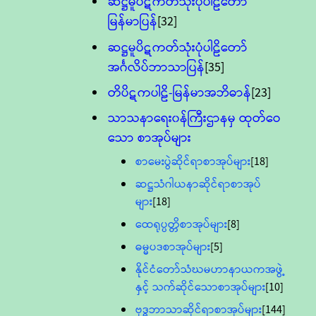
ဆဋ္ဌမူပိဋကတ်သုံးပုံပါဠိတော်
မြန်မာပြန်
[32]
ဆဋ္ဌမူပိဋကတ်သုံးပုံပါဠိတော်
အင်္ဂလိပ်ဘာသာပြန်
[35]
တိပိဋကပါဠိ-မြန်မာအဘိဓာန်
[23]
သာသနာရေး၀န်ကြီးဌာနမှ ထုတ်ဝေ
သော စာအုပ်များ
စာမေးပွဲဆိုင်ရာစာအုပ်များ
[18]
ဆဋ္ဌသံဂါယနာဆိုင်ရာစာအုပ်
များ
[18]
ထေရုပ္ပတ္တိစာအုပ်များ
[8]
ဓမ္မပဒစာအုပ်များ
[5]
နိုင်ငံတော်သံဃမဟာနာယကအဖွဲ့
နှင့် သက်ဆိုင်သောစာအုပ်များ
[10]
ဗုဒ္ဓဘာသာဆိုင်ရာစာအုပ်များ
[144]