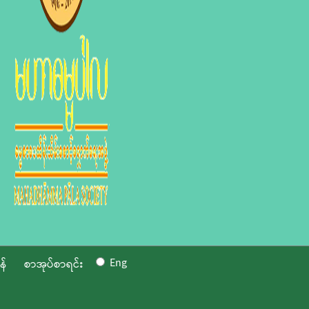
Eng
န်
စာအုပ်စာရင်း