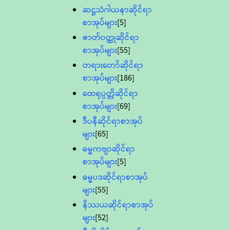
ဆဋ္ဌသံဂါယနာဆိုင်ရာ
စာအုပ်များ
[5]
ဇာတ်၀တ္ထုဆိုင်ရာ
စာအုပ်များ
[55]
တရားတော်ဆိုင်ရာ
စာအုပ်များ
[186]
ထေရုပ္ပတ္တိဆိုင်ရာ
စာအုပ်များ
[69]
ဒီပနီဆိုင်ရာစာအုပ်
များ
[65]
ဓမ္မကဗျာဆိုင်ရာ
စာအုပ်များ
[5]
ဓမ္မပဒဆိုင်ရာစာအုပ်
များ
[55]
နိဿယဆိုင်ရာစာအုပ်
များ
[52]