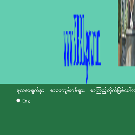
မူလစာမျက်နှာ
စာပေကျမ်းဂန်များ
စာကြည့်တိုက်ဖြစ်ပေါ်လ
Eng