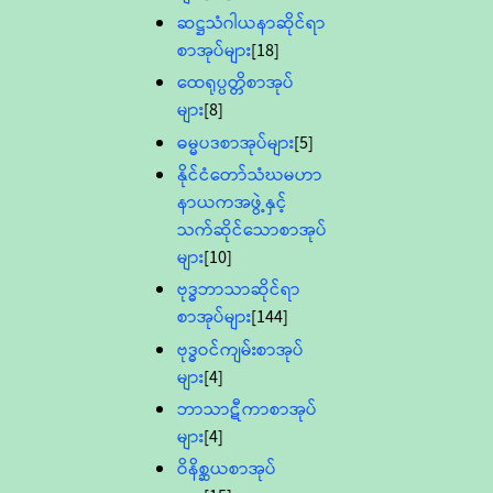
ဆဋ္ဌသံဂါယနာဆိုင်ရာ
စာအုပ်များ
[18]
ထေရုပ္ပတ္တိစာအုပ်
များ
[8]
ဓမ္မပဒစာအုပ်များ
[5]
နိုင်ငံတော်သံဃမဟာ
နာယကအဖွဲ့နှင့်
သက်ဆိုင်သောစာအုပ်
များ
[10]
ဗုဒ္ဓဘာသာဆိုင်ရာ
စာအုပ်များ
[144]
ဗုဒ္ဓဝင်ကျမ်းစာအုပ်
များ
[4]
ဘာသာဋီကာစာအုပ်
များ
[4]
ဝိနိစ္ဆယစာအုပ်