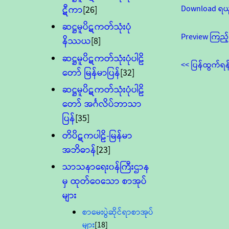
Download ရယ
ဋီကာ
[26]
ဆဋ္ဌမူပိဋကတ်သုံးပုံ
Preview ကြည့်
နိဿယ
[8]
ဆဋ္ဌမူပိဋကတ်သုံးပုံပါဠိ
<< ပြန်ထွက်ရန
တော် မြန်မာပြန်
[32]
ဆဋ္ဌမူပိဋကတ်သုံးပုံပါဠိ
တော် အင်္ဂလိပ်ဘာသာ
ပြန်
[35]
တိပိဋကပါဠိ-မြန်မာ
အဘိဓာန်
[23]
သာသနာရေး၀န်ကြီးဌာန
မှ ထုတ်ဝေသော စာအုပ်
များ
စာမေးပွဲဆိုင်ရာစာအုပ်
များ
[18]