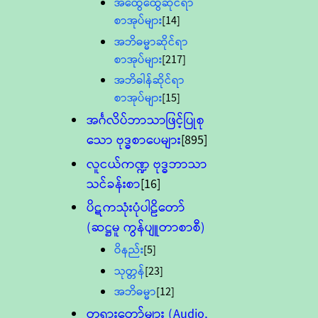
အထွေထွေဆိုင်ရာ
စာအုပ်များ
[14]
အဘိဓမ္မာဆိုင်ရာ
စာအုပ်များ
[217]
အဘိဓါန်ဆိုင်ရာ
စာအုပ်များ
[15]
အင်္ဂလိပ်ဘာသာဖြင့်ပြုစု
သော ဗုဒ္ဓစာပေများ
[895]
လူငယ်ကဏ္ဍ ဗုဒ္ဓဘာသာ
သင်ခန်းစာ
[16]
ပိဋကသုံးပုံပါဠိတော်
(ဆဋ္ဌမူ ကွန်ပျူတာစာစီ)
ဝိနည်း
[5]
သုတ္တန်
[23]
အဘိဓမ္မာ
[12]
တရားတော်များ (Audio,