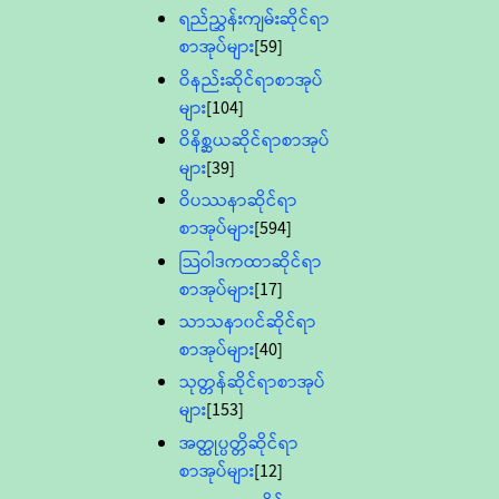
ရည်ညွှန်းကျမ်းဆိုင်ရာ
စာအုပ်များ
[59]
ဝိနည်းဆိုင်ရာစာအုပ်
များ
[104]
ဝိနိစ္ဆယဆိုင်ရာစာအုပ်
များ
[39]
ဝိပဿနာဆိုင်ရာ
စာအုပ်များ
[594]
သြဝါဒကထာဆိုင်ရာ
စာအုပ်များ
[17]
သာသနာ၀င်ဆိုင်ရာ
စာအုပ်များ
[40]
သုတ္တန်ဆိုင်ရာစာအုပ်
များ
[153]
အတ္ထုပ္ပတ္တိဆိုင်ရာ
စာအုပ်များ
[12]