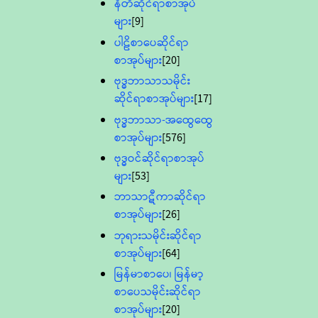
နီတိဆိုင်ရာစာအုပ်
များ
[9]
ပါဠိစာပေဆိုင်ရာ
စာအုပ်များ
[20]
ဗုဒ္ဓဘာသာသမိုင်း
ဆိုင်ရာစာအုပ်များ
[17]
ဗုဒ္ဓဘာသာ-အထွေထွေ
စာအုပ်များ
[576]
ဗုဒ္ဓဝင်ဆိုင်ရာစာအုပ်
များ
[53]
ဘာသာဋီကာဆိုင်ရာ
စာအုပ်များ
[26]
ဘုရားသမိုင်းဆိုင်ရာ
စာအုပ်များ
[64]
မြန်မာစာပေ၊ မြန်မာ့
စာပေသမိုင်းဆိုင်ရာ
စာအုပ်များ
[20]