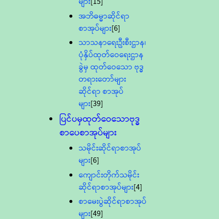
များ
[15]
အဘိဓမ္မာဆိုင်ရာ
စာအုပ်များ
[6]
သာသနာရေးဦးစီးဌာန၊
ပုံနှိပ်ထုတ်ဝေရေးဌာန
ခွဲမှ ထုတ်ဝေသော ဗုဒ္ဓ
တရားတော်များ
ဆိုင်ရာ စာအုပ်
များ
[39]
ပြင်ပမှထုတ်ဝေသောဗုဒ္ဓ
စာပေစာအုပ်များ
သမိုင်းဆိုင်ရာစာအုပ်
များ
[6]
ကျောင်းတိုက်သမိုင်း
ဆိုင်ရာစာအုပ်များ
[4]
စာမေးပွဲဆိုင်ရာစာအုပ်
များ
[49]