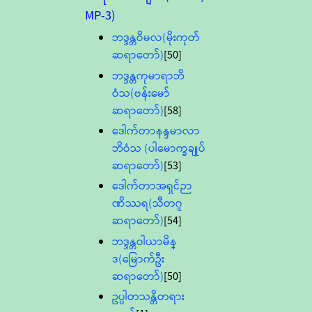
MP-3)
ဘဒ္ဒန္တဝိမလ(မိုးကုတ်
ဆရာတော်)
[50]
ဘဒ္ဒန္တကုမာရာဘိ
ဝံသ(ဗန်းမော်
ဆရာတော်)
[58]
ဒေါက်တာနန္ဒမာလာ
ဘိဝံသ (ပါမောက္ခချုပ်
ဆရာတော်)
[53]
ဒေါက်တာအရှင်ဉာ
ဏိဿရ(သီတဂူ
ဆရာတော်)
[54]
ဘဒ္ဒန္တဝါယာမိန္
ဒ(မြောက်ဦး
ဆရာတော်)
[50]
ဥပ္ပါတသန္တိတရား