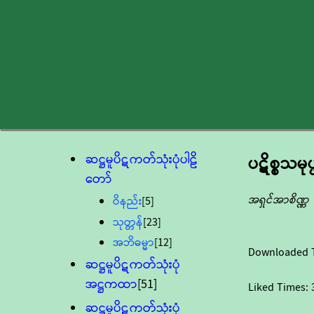
ဆဋ္ဌမူပိဋကတ်သုံးပုံပါဠိ
ပဋိစ္စသမုပ္
တော်
အရှင်အာစိဏ္ဏ
ဝိနည်း
[5]
သုတ္တန်
[23]
အဘိဓမ္မာ
[12]
Downloaded 
ဆဋ္ဌမူပိဋကတ်သုံးပုံ
အဋ္ဌကထာ
[51]
Liked Times:
ဆဋ္ဌမူပိဋကတ်သုံးပုံ