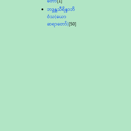
တော်
[1]
ဘဒ္ဒန္တသီရိန္ဒာဘိ
ဝံသ(ယော
ဆရာတော်)
[50]