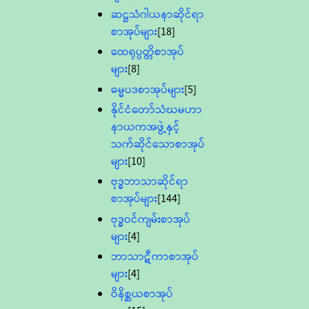
ဆဋ္ဌသံဂါယနာဆိုင်ရာ
စာအုပ်များ
[18]
ထေရုပ္ပတ္တိစာအုပ်
များ
[8]
ဓမ္မပဒစာအုပ်များ
[5]
နိုင်ငံတော်သံဃမဟာ
နာယကအဖွဲ့နှင့်
သက်ဆိုင်သောစာအုပ်
များ
[10]
ဗုဒ္ဓဘာသာဆိုင်ရာ
စာအုပ်များ
[144]
ဗုဒ္ဓဝင်ကျမ်းစာအုပ်
များ
[4]
ဘာသာဋီကာစာအုပ်
များ
[4]
ဝိနိစ္ဆယစာအုပ်