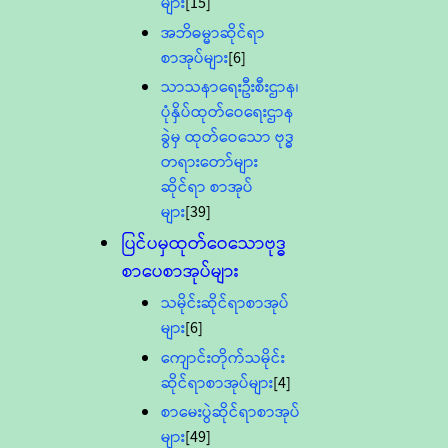
များ
[15]
အဘိဓမ္မာဆိုင်ရာ
စာအုပ်များ
[6]
သာသနာရေးဦးစီးဌာန၊
ပုံနှိပ်ထုတ်ဝေရေးဌာန
ခွဲမှ ထုတ်ဝေသော ဗုဒ္ဓ
တရားတော်များ
ဆိုင်ရာ စာအုပ်
များ
[39]
ပြင်ပမှထုတ်ဝေသောဗုဒ္ဓ
စာပေစာအုပ်များ
သမိုင်းဆိုင်ရာစာအုပ်
များ
[6]
ကျောင်းတိုက်သမိုင်း
ဆိုင်ရာစာအုပ်များ
[4]
စာမေးပွဲဆိုင်ရာစာအုပ်
များ
[49]