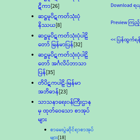
Download ရယ
ဋီကာ
[26]
ဆဋ္ဌမူပိဋကတ်သုံးပုံ
Preview ကြည့်
နိဿယ
[8]
ဆဋ္ဌမူပိဋကတ်သုံးပုံပါဠိ
<< ပြန်ထွက်ရန
တော် မြန်မာပြန်
[32]
ဆဋ္ဌမူပိဋကတ်သုံးပုံပါဠိ
တော် အင်္ဂလိပ်ဘာသာ
ပြန်
[35]
တိပိဋကပါဠိ-မြန်မာ
အဘိဓာန်
[23]
သာသနာရေး၀န်ကြီးဌာန
မှ ထုတ်ဝေသော စာအုပ်
များ
စာမေးပွဲဆိုင်ရာစာအုပ်
များ
[18]