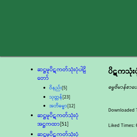
ဆဋ္ဌမူပိဋကတ်သုံးပုံပါဠိ
ပိဋကသုံးပ
တော်
ဓမ္မဗိမာန်စာပ
ဝိနည်း
[5]
သုတ္တန်
[23]
အဘိဓမ္မာ
[12]
Downloaded 
ဆဋ္ဌမူပိဋကတ်သုံးပုံ
အဋ္ဌကထာ
[51]
Liked Times:
ဆဋ္ဌမူပိဋကတ်သုံးပုံ