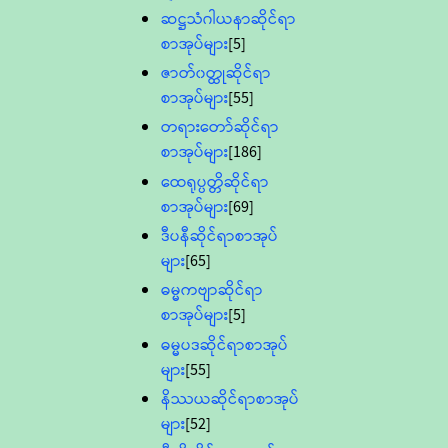
ဆဋ္ဌသံဂါယနာဆိုင်ရာ
စာအုပ်များ
[5]
ဇာတ်၀တ္ထုဆိုင်ရာ
စာအုပ်များ
[55]
တရားတော်ဆိုင်ရာ
စာအုပ်များ
[186]
ထေရုပ္ပတ္တိဆိုင်ရာ
စာအုပ်များ
[69]
ဒီပနီဆိုင်ရာစာအုပ်
များ
[65]
ဓမ္မကဗျာဆိုင်ရာ
စာအုပ်များ
[5]
ဓမ္မပဒဆိုင်ရာစာအုပ်
များ
[55]
နိဿယဆိုင်ရာစာအုပ်
များ
[52]