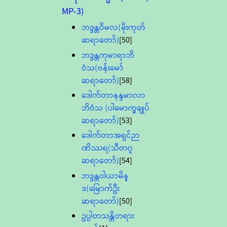
MP-3)
ဘဒ္ဒန္တဝိမလ(မိုးကုတ်
ဆရာတော်)
[50]
ဘဒ္ဒန္တကုမာရာဘိ
ဝံသ(ဗန်းမော်
ဆရာတော်)
[58]
ဒေါက်တာနန္ဒမာလာ
ဘိဝံသ (ပါမောက္ခချုပ်
ဆရာတော်)
[53]
ဒေါက်တာအရှင်ဉာ
ဏိဿရ(သီတဂူ
ဆရာတော်)
[54]
ဘဒ္ဒန္တဝါယာမိန္
ဒ(မြောက်ဦး
ဆရာတော်)
[50]
ဥပ္ပါတသန္တိတရား