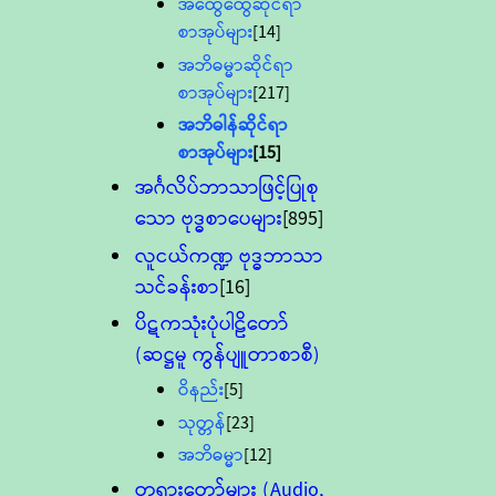
အထွေထွေဆိုင်ရာ
စာအုပ်များ
[14]
အဘိဓမ္မာဆိုင်ရာ
စာအုပ်များ
[217]
အဘိဓါန်ဆိုင်ရာ
စာအုပ်များ
[15]
အင်္ဂလိပ်ဘာသာဖြင့်ပြုစု
သော ဗုဒ္ဓစာပေများ
[895]
လူငယ်ကဏ္ဍ ဗုဒ္ဓဘာသာ
သင်ခန်းစာ
[16]
ပိဋကသုံးပုံပါဠိတော်
(ဆဋ္ဌမူ ကွန်ပျူတာစာစီ)
ဝိနည်း
[5]
သုတ္တန်
[23]
အဘိဓမ္မာ
[12]
တရားတော်များ (Audio,