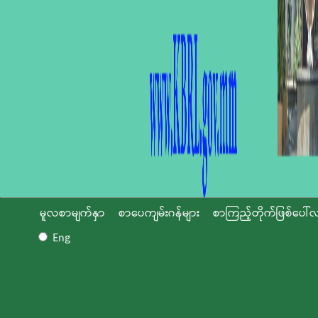
မူလစာမျက်နှာ
စာပေကျမ်းဂန်များ
စာကြည့်တိုက်ဖြစ်ပေါ်လ
Eng