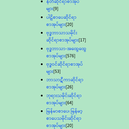
နီတိဆိုင်ရာစာအုပ်
များ
[9]
ပါဠိစာပေဆိုင်ရာ
စာအုပ်များ
[20]
ဗုဒ္ဓဘာသာသမိုင်း
ဆိုင်ရာစာအုပ်များ
[17]
ဗုဒ္ဓဘာသာ-အထွေထွေ
စာအုပ်များ
[576]
ဗုဒ္ဓဝင်ဆိုင်ရာစာအုပ်
များ
[53]
ဘာသာဋီကာဆိုင်ရာ
စာအုပ်များ
[26]
ဘုရားသမိုင်းဆိုင်ရာ
စာအုပ်များ
[64]
မြန်မာစာပေ၊ မြန်မာ့
စာပေသမိုင်းဆိုင်ရာ
စာအုပ်များ
[20]