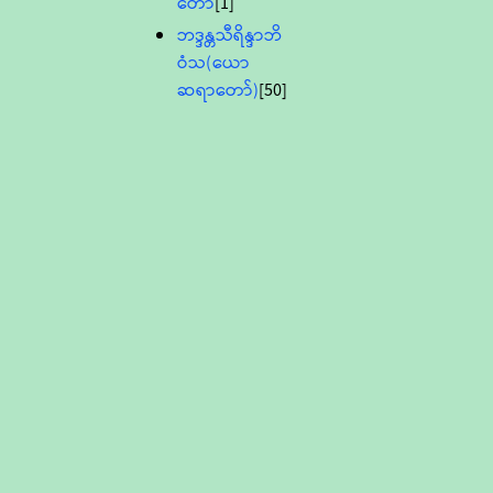
တော်
[1]
ဘဒ္ဒန္တသီရိန္ဒာဘိ
ဝံသ(ယော
ဆရာတော်)
[50]