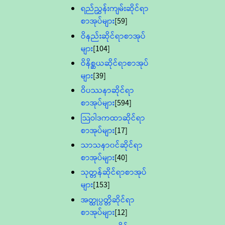
ရည်ညွှန်းကျမ်းဆိုင်ရာ
စာအုပ်များ
[59]
ဝိနည်းဆိုင်ရာစာအုပ်
များ
[104]
ဝိနိစ္ဆယဆိုင်ရာစာအုပ်
များ
[39]
ဝိပဿနာဆိုင်ရာ
စာအုပ်များ
[594]
သြဝါဒကထာဆိုင်ရာ
စာအုပ်များ
[17]
သာသနာ၀င်ဆိုင်ရာ
စာအုပ်များ
[40]
သုတ္တန်ဆိုင်ရာစာအုပ်
များ
[153]
အတ္ထုပ္ပတ္တိဆိုင်ရာ
စာအုပ်များ
[12]