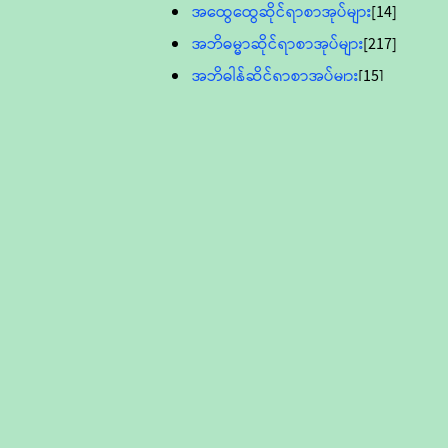
အထွေထွေဆိုင်ရာစာအုပ်များ
[14]
အဘိဓမ္မာဆိုင်ရာစာအုပ်များ
[217]
အဘိဓါန်ဆိုင်ရာစာအုပ်များ
[15]
အင်္ဂလိပ်ဘာသာဖြင့်ပြုစုသော ဗုဒ္ဓ
စာပေများ
[895]
လူငယ်ကဏ္ဍ ဗုဒ္ဓဘာသာ
သင်ခန်းစာ
[16]
ပိဋကသုံးပုံပါဠိတော် (ဆဋ္ဌမူ
ကွန်ပျူတာစာစီ)
ဝိနည်း
[5]
သုတ္တန်
[23]
အဘိဓမ္မာ
[12]
တရားတော်များ (Audio, MP-3)
ဘဒ္ဒန္တဝိမလ(မိုးကုတ်ဆရာတော်)