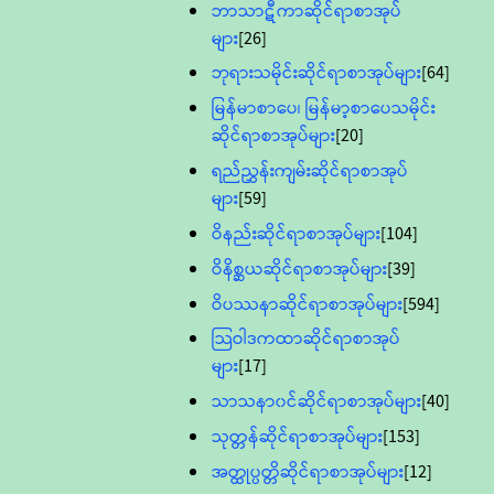
ဘာသာဋီကာဆိုင်ရာစာအုပ်
များ
[26]
ဘုရားသမိုင်းဆိုင်ရာစာအုပ်များ
[64]
မြန်မာစာပေ၊ မြန်မာ့စာပေသမိုင်း
ဆိုင်ရာစာအုပ်များ
[20]
ရည်ညွှန်းကျမ်းဆိုင်ရာစာအုပ်
များ
[59]
ဝိနည်းဆိုင်ရာစာအုပ်များ
[104]
ဝိနိစ္ဆယဆိုင်ရာစာအုပ်များ
[39]
ဝိပဿနာဆိုင်ရာစာအုပ်များ
[594]
သြဝါဒကထာဆိုင်ရာစာအုပ်
များ
[17]
သာသနာ၀င်ဆိုင်ရာစာအုပ်များ
[40]
သုတ္တန်ဆိုင်ရာစာအုပ်များ
[153]
အတ္ထုပ္ပတ္တိဆိုင်ရာစာအုပ်များ
[12]