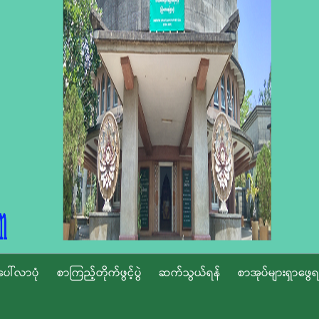
ပေါ်လာပုံ
စာကြည့်တိုက်ဖွင့်ပွဲ
ဆက်သွယ်ရန်
စာအုပ်များရှာဖွေရ