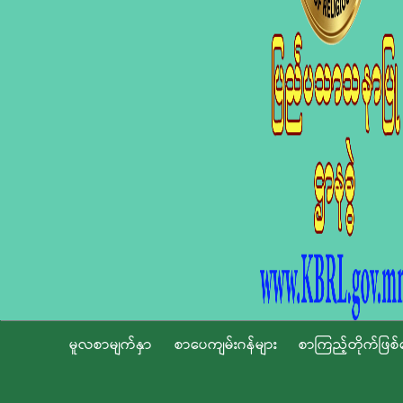
မူလစာမျက်နှာ
စာပေကျမ်းဂန်များ
စာကြည့်တိုက်ဖြစ်