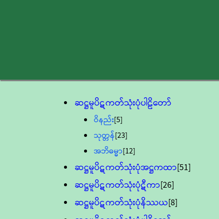
ဆဋ္ဌမူပိဋကတ်သုံးပုံပါဠိတော်
ဝိနည်း
[5]
သုတ္တန်
[23]
အဘိဓမ္မာ
[12]
ဆဋ္ဌမူပိဋကတ်သုံးပုံအဋ္ဌကထာ
[51]
ဆဋ္ဌမူပိဋကတ်သုံးပုံဋီကာ
[26]
ဆဋ္ဌမူပိဋကတ်သုံးပုံနိဿယ
[8]