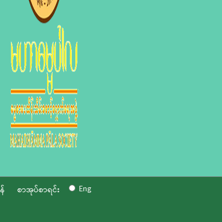
Eng
န်
စာအုပ်စာရင်း