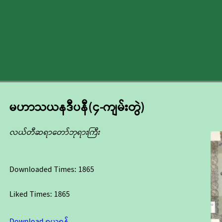
မဟာသယနဒီပနီ(၄-ကျမ်းတွဲ)
လယ်တီဆရာတော်ဘုရားကြီး
Downloaded Times:
1865
Liked Times:
1865
Download ရယူရန်