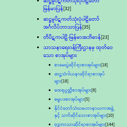
ဆဋ္ဌမူပိဋကတ်သုံးပုံပါဠိတော်
မြန်မာပြန်
[32]
ဆဋ္ဌမူပိဋကတ်သုံးပုံပါဠိတော်
အင်္ဂလိပ်ဘာသာပြန်
[35]
တိပိဋကပါဠိ-မြန်မာအဘိဓာန်
[23]
သာသနာရေး၀န်ကြီးဌာနမှ ထုတ်ဝေ
သော စာအုပ်များ
စာမေးပွဲဆိုင်ရာစာအုပ်များ
[18]
ဆဋ္ဌသံဂါယနာဆိုင်ရာစာအုပ်
များ
[18]
ထေရုပ္ပတ္တိစာအုပ်များ
[8]
ဓမ္မပဒစာအုပ်များ
[5]
နိုင်ငံတော်သံဃမဟာနာယကအဖွဲ့
နှင့် သက်ဆိုင်သောစာအုပ်များ
[10]
ဗုဒ္ဓဘာသာဆိုင်ရာစာအုပ်များ
[144]