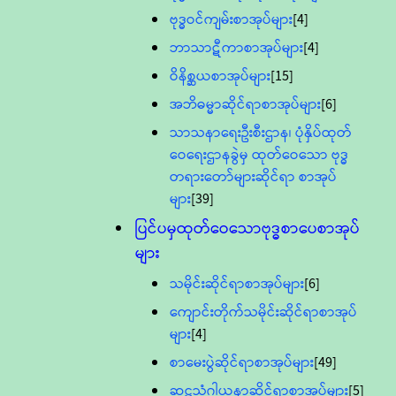
ဗုဒ္ဓဝင်ကျမ်းစာအုပ်များ
[4]
ဘာသာဋီကာစာအုပ်များ
[4]
ဝိနိစ္ဆယစာအုပ်များ
[15]
အဘိဓမ္မာဆိုင်ရာစာအုပ်များ
[6]
သာသနာရေးဦးစီးဌာန၊ ပုံနှိပ်ထုတ်
ဝေရေးဌာနခွဲမှ ထုတ်ဝေသော ဗုဒ္ဓ
တရားတော်များဆိုင်ရာ စာအုပ်
များ
[39]
ပြင်ပမှထုတ်ဝေသောဗုဒ္ဓစာပေစာအုပ်
များ
သမိုင်းဆိုင်ရာစာအုပ်များ
[6]
ကျောင်းတိုက်သမိုင်းဆိုင်ရာစာအုပ်
များ
[4]
စာမေးပွဲဆိုင်ရာစာအုပ်များ
[49]
ဆဋ္ဌသံဂါယနာဆိုင်ရာစာအုပ်များ
[5]