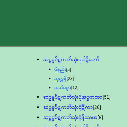
ဆဋ္ဌမူပိဋကတ်သုံးပုံပါဠိတော်
ဝိနည်း
[5]
သုတ္တန်
[23]
အဘိဓမ္မာ
[12]
ဆဋ္ဌမူပိဋကတ်သုံးပုံအဋ္ဌကထာ
[51]
ဆဋ္ဌမူပိဋကတ်သုံးပုံဋီကာ
[26]
ဆဋ္ဌမူပိဋကတ်သုံးပုံနိဿယ
[8]