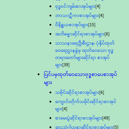
ဗုဒ္ဓဝင်ကျမ်းစာအုပ်များ
[4]
ဘာသာဋီကာစာအုပ်များ
[4]
ဝိနိစ္ဆယစာအုပ်များ
[15]
အဘိဓမ္မာဆိုင်ရာစာအုပ်များ
[6]
သာသနာရေးဦးစီးဌာန၊ ပုံနှိပ်ထုတ်
ဝေရေးဌာနခွဲမှ ထုတ်ဝေသော ဗုဒ္ဓ
တရားတော်များဆိုင်ရာ စာအုပ်
များ
[39]
ပြင်ပမှထုတ်ဝေသောဗုဒ္ဓစာပေစာအုပ်
များ
သမိုင်းဆိုင်ရာစာအုပ်များ
[6]
ကျောင်းတိုက်သမိုင်းဆိုင်ရာစာအုပ်
များ
[4]
စာမေးပွဲဆိုင်ရာစာအုပ်များ
[49]
ဆဋ္ဌသံဂါယနာဆိုင်ရာစာအုပ်များ
[5]