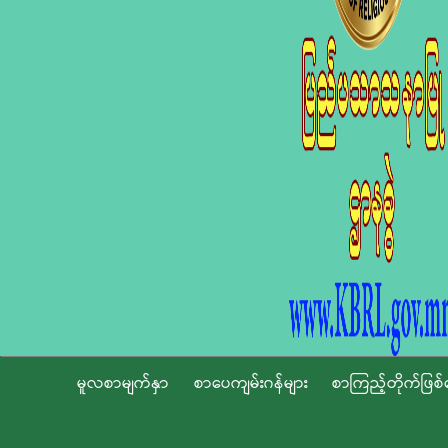
မူလစာမျက်နှာ
စာပေကျမ်းဂန်များ
စာကြည့်တိုက်ဖြစ်