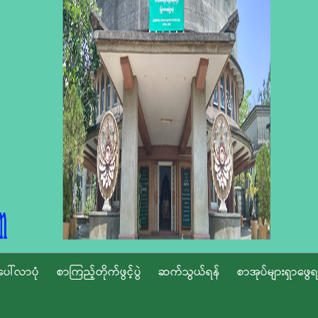
ပေါ်လာပုံ
စာကြည့်တိုက်ဖွင့်ပွဲ
ဆက်သွယ်ရန်
စာအုပ်များရှာဖွေရ