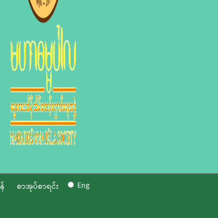
Eng
န်
စာအုပ်စာရင်း