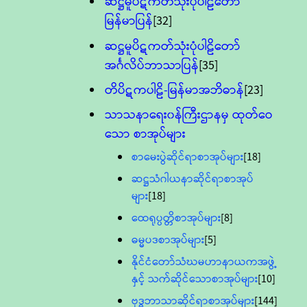
ဆဋ္ဌမူပိဋကတ်သုံးပုံပါဠိတော်
မြန်မာပြန်
[32]
ဆဋ္ဌမူပိဋကတ်သုံးပုံပါဠိတော်
အင်္ဂလိပ်ဘာသာပြန်
[35]
တိပိဋကပါဠိ-မြန်မာအဘိဓာန်
[23]
သာသနာရေး၀န်ကြီးဌာနမှ ထုတ်ဝေ
သော စာအုပ်များ
စာမေးပွဲဆိုင်ရာစာအုပ်များ
[18]
ဆဋ္ဌသံဂါယနာဆိုင်ရာစာအုပ်
များ
[18]
ထေရုပ္ပတ္တိစာအုပ်များ
[8]
ဓမ္မပဒစာအုပ်များ
[5]
နိုင်ငံတော်သံဃမဟာနာယကအဖွဲ့
နှင့် သက်ဆိုင်သောစာအုပ်များ
[10]
ဗုဒ္ဓဘာသာဆိုင်ရာစာအုပ်များ
[144]