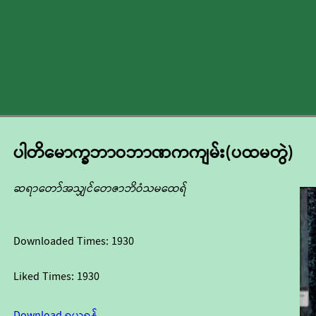
ပါတိမောက္ခဘာဝဘာဏကကျမ်း(ပထမတွဲ)
ဆရာတော်အသျှင်တေဇာဘိဝံသမထေရ်
Downloaded Times:
1930
Liked Times:
1930
Download ရယူရန်