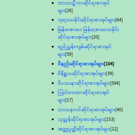
ဘာသာဋီကာဆိုင်ရာစာအုပ်
များ
[26]
ဘုရားသမိုင်းဆိုင်ရာစာအုပ်များ
[64]
မြန်မာစာပေ၊ မြန်မာ့စာပေသမိုင်း
ဆိုင်ရာစာအုပ်များ
[20]
ရည်ညွှန်းကျမ်းဆိုင်ရာစာအုပ်
များ
[59]
ဝိနည်းဆိုင်ရာစာအုပ်များ
[104]
ဝိနိစ္ဆယဆိုင်ရာစာအုပ်များ
[39]
ဝိပဿနာဆိုင်ရာစာအုပ်များ
[594]
သြဝါဒကထာဆိုင်ရာစာအုပ်
များ
[17]
သာသနာ၀င်ဆိုင်ရာစာအုပ်များ
[40]
သုတ္တန်ဆိုင်ရာစာအုပ်များ
[153]
အတ္ထုပ္ပတ္တိဆိုင်ရာစာအုပ်များ
[12]