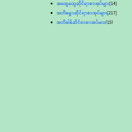
အထွေထွေဆိုင်ရာစာအုပ်များ
[14]
အဘိဓမ္မာဆိုင်ရာစာအုပ်များ
[217]
အဘိဓါန်ဆိုင်ရာစာအုပ်များ
[15]
အင်္ဂလိပ်ဘာသာဖြင့်ပြုစုသော ဗုဒ္ဓ
စာပေများ
[895]
လူငယ်ကဏ္ဍ ဗုဒ္ဓဘာသာ
သင်ခန်းစာ
[16]
ပိဋကသုံးပုံပါဠိတော် (ဆဋ္ဌမူ
ကွန်ပျူတာစာစီ)
ဝိနည်း
[5]
သုတ္တန်
[23]
အဘိဓမ္မာ
[12]
တရားတော်များ (Audio, MP-3)
ဘဒ္ဒန္တဝိမလ(မိုးကုတ်ဆရာတော်)