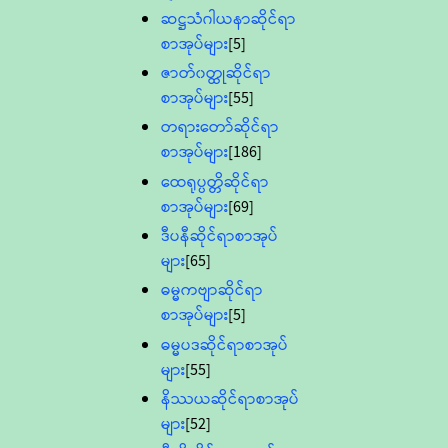
ဆဋ္ဌသံဂါယနာဆိုင်ရာ
စာအုပ်များ
[5]
ဇာတ်၀တ္ထုဆိုင်ရာ
စာအုပ်များ
[55]
တရားတော်ဆိုင်ရာ
စာအုပ်များ
[186]
ထေရုပ္ပတ္တိဆိုင်ရာ
စာအုပ်များ
[69]
ဒီပနီဆိုင်ရာစာအုပ်
များ
[65]
ဓမ္မကဗျာဆိုင်ရာ
စာအုပ်များ
[5]
ဓမ္မပဒဆိုင်ရာစာအုပ်
များ
[55]
နိဿယဆိုင်ရာစာအုပ်
များ
[52]