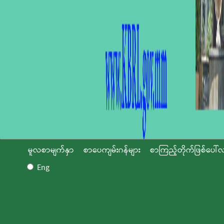
မူလစာမျက်နှာ
စာပေကျမ်းဂန်များ
စာကြည့်တိုက်ဖြစ်ပေါ်လ
Eng