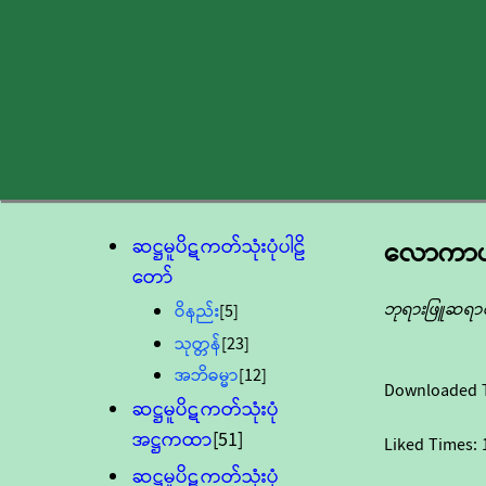
ဆဋ္ဌမူပိဋကတ်သုံးပုံပါဠိ
လောကာယတ
တော်
ဘုရားဖြူဆရာ
ဝိနည်း
[5]
သုတ္တန်
[23]
အဘိဓမ္မာ
[12]
Downloaded 
ဆဋ္ဌမူပိဋကတ်သုံးပုံ
အဋ္ဌကထာ
[51]
Liked Times:
ဆဋ္ဌမူပိဋကတ်သုံးပုံ