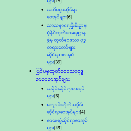
များ
[15]
အဘိဓမ္မာဆိုင်ရာ
စာအုပ်များ
[6]
သာသနာရေးဦးစီးဌာန၊
ပုံနှိပ်ထုတ်ဝေရေးဌာန
ခွဲမှ ထုတ်ဝေသော ဗုဒ္ဓ
တရားတော်များ
ဆိုင်ရာ စာအုပ်
များ
[39]
ပြင်ပမှထုတ်ဝေသောဗုဒ္ဓ
စာပေစာအုပ်များ
သမိုင်းဆိုင်ရာစာအုပ်
များ
[6]
ကျောင်းတိုက်သမိုင်း
ဆိုင်ရာစာအုပ်များ
[4]
စာမေးပွဲဆိုင်ရာစာအုပ်
များ
[49]