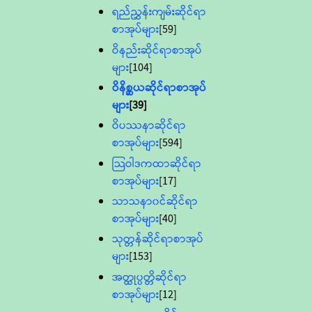
ရည်ညွှန်းကျမ်းဆိုင်ရာ
စာအုပ်များ
[59]
ဝိနည်းဆိုင်ရာစာအုပ်
များ
[104]
ဝိနိစ္ဆယဆိုင်ရာစာအုပ်
များ
[39]
ဝိပဿနာဆိုင်ရာ
စာအုပ်များ
[594]
သြဝါဒကထာဆိုင်ရာ
စာအုပ်များ
[17]
သာသနာ၀င်ဆိုင်ရာ
စာအုပ်များ
[40]
သုတ္တန်ဆိုင်ရာစာအုပ်
များ
[153]
အတ္ထုပ္ပတ္တိဆိုင်ရာ
စာအုပ်များ
[12]