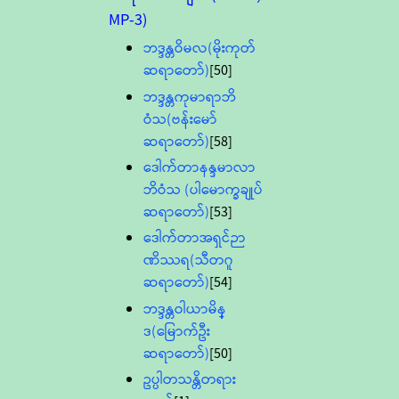
MP-3)
ဘဒ္ဒန္တဝိမလ(မိုးကုတ်
ဆရာတော်)
[50]
ဘဒ္ဒန္တကုမာရာဘိ
ဝံသ(ဗန်းမော်
ဆရာတော်)
[58]
ဒေါက်တာနန္ဒမာလာ
ဘိဝံသ (ပါမောက္ခချုပ်
ဆရာတော်)
[53]
ဒေါက်တာအရှင်ဉာ
ဏိဿရ(သီတဂူ
ဆရာတော်)
[54]
ဘဒ္ဒန္တဝါယာမိန္
ဒ(မြောက်ဦး
ဆရာတော်)
[50]
ဥပ္ပါတသန္တိတရား