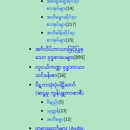
အထွေထွေဆိုင်ရာ
စာအုပ်များ
[14]
အဘိဓမ္မာဆိုင်ရာ
စာအုပ်များ
[217]
အဘိဓါန်ဆိုင်ရာ
စာအုပ်များ
[15]
အင်္ဂလိပ်ဘာသာဖြင့်ပြုစု
သော ဗုဒ္ဓစာပေများ
[895]
လူငယ်ကဏ္ဍ ဗုဒ္ဓဘာသာ
သင်ခန်းစာ
[16]
ပိဋကသုံးပုံပါဠိတော်
(ဆဋ္ဌမူ ကွန်ပျူတာစာစီ)
ဝိနည်း
[5]
သုတ္တန်
[23]
အဘိဓမ္မာ
[12]
တရားတော်များ (Audio,