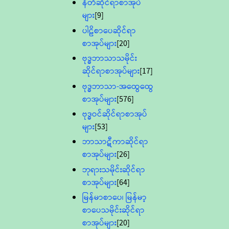
နီတိဆိုင်ရာစာအုပ်
များ
[9]
ပါဠိစာပေဆိုင်ရာ
စာအုပ်များ
[20]
ဗုဒ္ဓဘာသာသမိုင်း
ဆိုင်ရာစာအုပ်များ
[17]
ဗုဒ္ဓဘာသာ-အထွေထွေ
စာအုပ်များ
[576]
ဗုဒ္ဓဝင်ဆိုင်ရာစာအုပ်
များ
[53]
ဘာသာဋီကာဆိုင်ရာ
စာအုပ်များ
[26]
ဘုရားသမိုင်းဆိုင်ရာ
စာအုပ်များ
[64]
မြန်မာစာပေ၊ မြန်မာ့
စာပေသမိုင်းဆိုင်ရာ
စာအုပ်များ
[20]