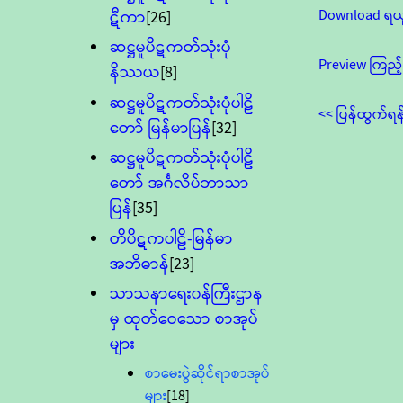
Download ရယ
ဋီကာ
[26]
ဆဋ္ဌမူပိဋကတ်သုံးပုံ
Preview ကြည့်
နိဿယ
[8]
ဆဋ္ဌမူပိဋကတ်သုံးပုံပါဠိ
<< ပြန်ထွက်ရန
တော် မြန်မာပြန်
[32]
ဆဋ္ဌမူပိဋကတ်သုံးပုံပါဠိ
တော် အင်္ဂလိပ်ဘာသာ
ပြန်
[35]
တိပိဋကပါဠိ-မြန်မာ
အဘိဓာန်
[23]
သာသနာရေး၀န်ကြီးဌာန
မှ ထုတ်ဝေသော စာအုပ်
များ
စာမေးပွဲဆိုင်ရာစာအုပ်
များ
[18]