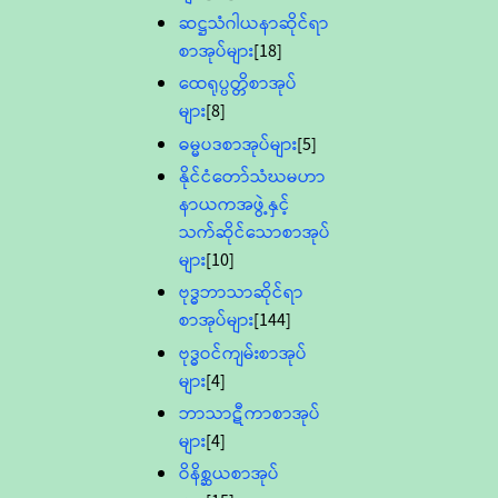
ဆဋ္ဌသံဂါယနာဆိုင်ရာ
စာအုပ်များ
[18]
ထေရုပ္ပတ္တိစာအုပ်
များ
[8]
ဓမ္မပဒစာအုပ်များ
[5]
နိုင်ငံတော်သံဃမဟာ
နာယကအဖွဲ့နှင့်
သက်ဆိုင်သောစာအုပ်
များ
[10]
ဗုဒ္ဓဘာသာဆိုင်ရာ
စာအုပ်များ
[144]
ဗုဒ္ဓဝင်ကျမ်းစာအုပ်
များ
[4]
ဘာသာဋီကာစာအုပ်
များ
[4]
ဝိနိစ္ဆယစာအုပ်