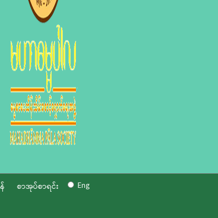
Eng
န်
စာအုပ်စာရင်း