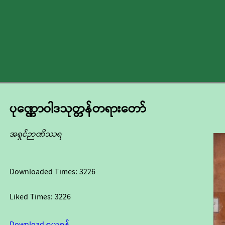
ပုဏ္ဏောဝါဒသုတ္တန်တရားတော်
အရှင်ဉာဏိဿရ
Downloaded Times:
3226
Liked Times:
3226
Download ရယူရန်