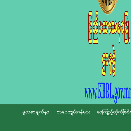
မူလစာမျက်နှာ
စာပေကျမ်းဂန်များ
စာကြည့်တိုက်ဖြစ်