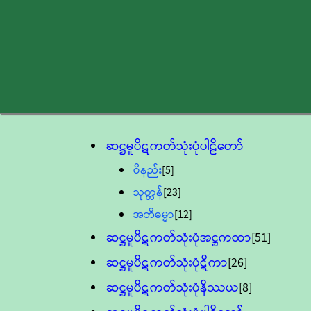
ဆဋ္ဌမူပိဋကတ်သုံးပုံပါဠိတော်
ဝိနည်း
[5]
သုတ္တန်
[23]
အဘိဓမ္မာ
[12]
ဆဋ္ဌမူပိဋကတ်သုံးပုံအဋ္ဌကထာ
[51]
ဆဋ္ဌမူပိဋကတ်သုံးပုံဋီကာ
[26]
ဆဋ္ဌမူပိဋကတ်သုံးပုံနိဿယ
[8]