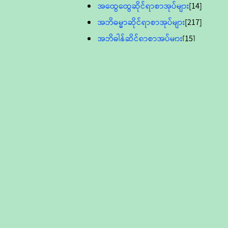
အထွေထွေဆိုင်ရာစာအုပ်များ
[14]
အဘိဓမ္မာဆိုင်ရာစာအုပ်များ
[217]
အဘိဓါန်ဆိုင်ရာစာအုပ်များ
[15]
အင်္ဂလိပ်ဘာသာဖြင့်ပြုစုသော ဗုဒ္ဓ
စာပေများ
[895]
လူငယ်ကဏ္ဍ ဗုဒ္ဓဘာသာ
သင်ခန်းစာ
[16]
ပိဋကသုံးပုံပါဠိတော် (ဆဋ္ဌမူ
ကွန်ပျူတာစာစီ)
ဝိနည်း
[5]
သုတ္တန်
[23]
အဘိဓမ္မာ
[12]
တရားတော်များ (Audio, MP-3)
ဘဒ္ဒန္တဝိမလ(မိုးကုတ်ဆရာတော်)