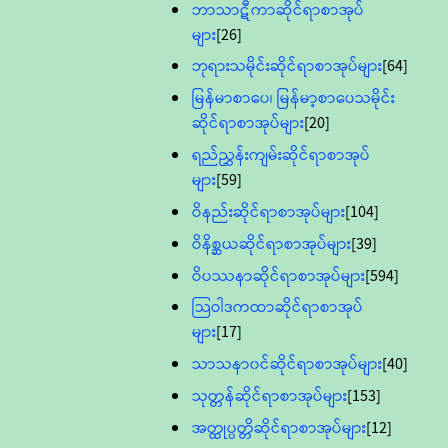
ဘာသာဋီကာဆိုင်ရာစာအုပ်
များ
[26]
ဘုရားသမိုင်းဆိုင်ရာစာအုပ်များ
[64]
မြန်မာစာပေ၊ မြန်မာ့စာပေသမိုင်း
ဆိုင်ရာစာအုပ်များ
[20]
ရည်ညွှန်းကျမ်းဆိုင်ရာစာအုပ်
များ
[59]
ဝိနည်းဆိုင်ရာစာအုပ်များ
[104]
ဝိနိစ္ဆယဆိုင်ရာစာအုပ်များ
[39]
ဝိပဿနာဆိုင်ရာစာအုပ်များ
[594]
သြဝါဒကထာဆိုင်ရာစာအုပ်
များ
[17]
သာသနာ၀င်ဆိုင်ရာစာအုပ်များ
[40]
သုတ္တန်ဆိုင်ရာစာအုပ်များ
[153]
အတ္ထုပ္ပတ္တိဆိုင်ရာစာအုပ်များ
[12]