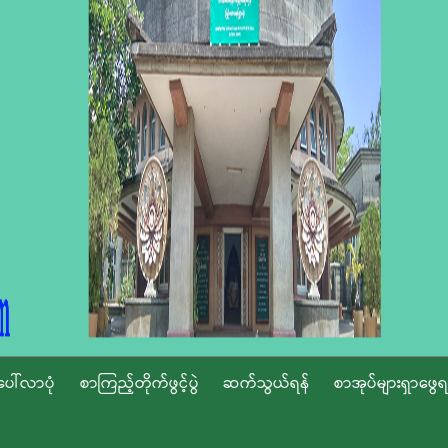
ပေါ်လာပုံ
စာကြည့်တိုက်ဖွင့်ပွဲ
ဆက်သွယ်ရန်
စာအုပ်များရှာဖွေရ