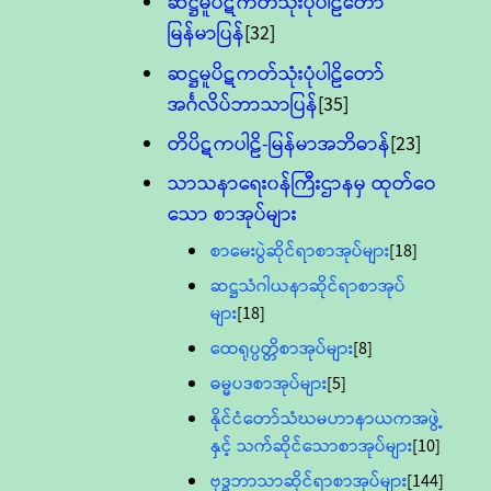
ဆဋ္ဌမူပိဋကတ်သုံးပုံပါဠိတော်
မြန်မာပြန်
[32]
ဆဋ္ဌမူပိဋကတ်သုံးပုံပါဠိတော်
အင်္ဂလိပ်ဘာသာပြန်
[35]
တိပိဋကပါဠိ-မြန်မာအဘိဓာန်
[23]
သာသနာရေး၀န်ကြီးဌာနမှ ထုတ်ဝေ
သော စာအုပ်များ
စာမေးပွဲဆိုင်ရာစာအုပ်များ
[18]
ဆဋ္ဌသံဂါယနာဆိုင်ရာစာအုပ်
များ
[18]
ထေရုပ္ပတ္တိစာအုပ်များ
[8]
ဓမ္မပဒစာအုပ်များ
[5]
နိုင်ငံတော်သံဃမဟာနာယကအဖွဲ့
နှင့် သက်ဆိုင်သောစာအုပ်များ
[10]
ဗုဒ္ဓဘာသာဆိုင်ရာစာအုပ်များ
[144]