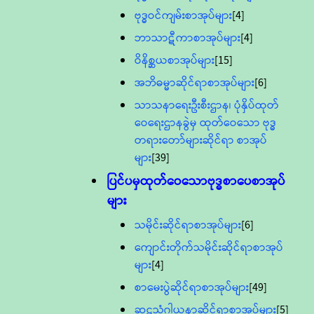
ဗုဒ္ဓဝင်ကျမ်းစာအုပ်များ
[4]
ဘာသာဋီကာစာအုပ်များ
[4]
ဝိနိစ္ဆယစာအုပ်များ
[15]
အဘိဓမ္မာဆိုင်ရာစာအုပ်များ
[6]
သာသနာရေးဦးစီးဌာန၊ ပုံနှိပ်ထုတ်
ဝေရေးဌာနခွဲမှ ထုတ်ဝေသော ဗုဒ္ဓ
တရားတော်များဆိုင်ရာ စာအုပ်
များ
[39]
ပြင်ပမှထုတ်ဝေသောဗုဒ္ဓစာပေစာအုပ်
များ
သမိုင်းဆိုင်ရာစာအုပ်များ
[6]
ကျောင်းတိုက်သမိုင်းဆိုင်ရာစာအုပ်
များ
[4]
စာမေးပွဲဆိုင်ရာစာအုပ်များ
[49]
ဆဋ္ဌသံဂါယနာဆိုင်ရာစာအုပ်များ
[5]