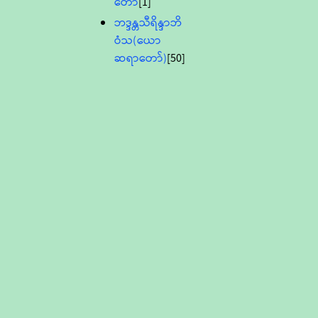
တော်
[1]
ဘဒ္ဒန္တသီရိန္ဒာဘိ
ဝံသ(ယော
ဆရာတော်)
[50]