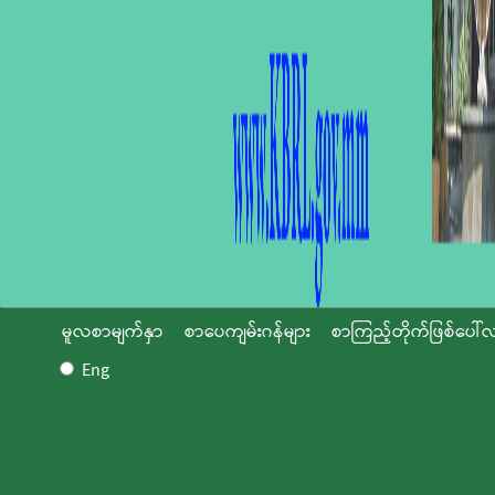
မူလစာမျက်နှာ
စာပေကျမ်းဂန်များ
စာကြည့်တိုက်ဖြစ်ပေါ်လ
Eng