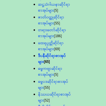
ဆဋ္ဌသံဂါယနာဆိုင်ရာ
စာအုပ်များ
[5]
ဇာတ်၀တ္ထုဆိုင်ရာ
စာအုပ်များ
[55]
တရားတော်ဆိုင်ရာ
စာအုပ်များ
[186]
ထေရုပ္ပတ္တိဆိုင်ရာ
စာအုပ်များ
[69]
ဒီပနီဆိုင်ရာစာအုပ်
များ
[65]
ဓမ္မကဗျာဆိုင်ရာ
စာအုပ်များ
[5]
ဓမ္မပဒဆိုင်ရာစာအုပ်
များ
[55]
နိဿယဆိုင်ရာစာအုပ်
များ
[52]