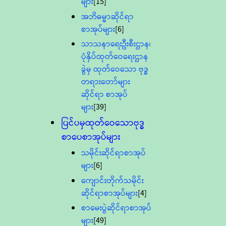
များ
[15]
အဘိဓမ္မာဆိုင်ရာ
စာအုပ်များ
[6]
သာသနာရေးဦးစီးဌာန၊
ပုံနှိပ်ထုတ်ဝေရေးဌာန
ခွဲမှ ထုတ်ဝေသော ဗုဒ္ဓ
တရားတော်များ
ဆိုင်ရာ စာအုပ်
များ
[39]
ပြင်ပမှထုတ်ဝေသောဗုဒ္ဓ
စာပေစာအုပ်များ
သမိုင်းဆိုင်ရာစာအုပ်
များ
[6]
ကျောင်းတိုက်သမိုင်း
ဆိုင်ရာစာအုပ်များ
[4]
စာမေးပွဲဆိုင်ရာစာအုပ်
များ
[49]