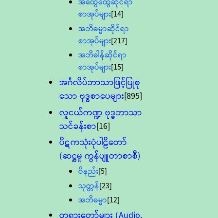
အထွေထွေဆိုင်ရာ
စာအုပ်များ
[14]
အဘိဓမ္မာဆိုင်ရာ
စာအုပ်များ
[217]
အဘိဓါန်ဆိုင်ရာ
စာအုပ်များ
[15]
အင်္ဂလိပ်ဘာသာဖြင့်ပြုစု
သော ဗုဒ္ဓစာပေများ
[895]
လူငယ်ကဏ္ဍ ဗုဒ္ဓဘာသာ
သင်ခန်းစာ
[16]
ပိဋကသုံးပုံပါဠိတော်
(ဆဋ္ဌမူ ကွန်ပျူတာစာစီ)
ဝိနည်း
[5]
သုတ္တန်
[23]
အဘိဓမ္မာ
[12]
တရားတော်များ (Audio,