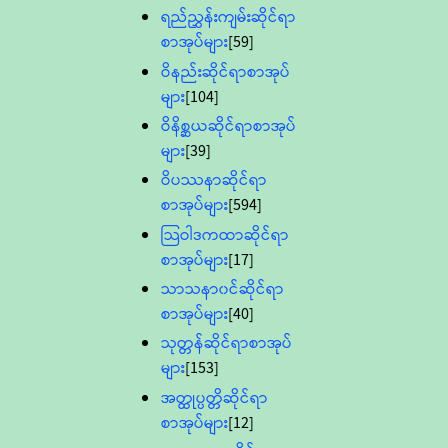
ရည်ညွှန်းကျမ်းဆိုင်ရာ
စာအုပ်များ
[59]
ဝိနည်းဆိုင်ရာစာအုပ်
များ
[104]
ဝိနိစ္ဆယဆိုင်ရာစာအုပ်
များ
[39]
ဝိပဿနာဆိုင်ရာ
စာအုပ်များ
[594]
သြဝါဒကထာဆိုင်ရာ
စာအုပ်များ
[17]
သာသနာ၀င်ဆိုင်ရာ
စာအုပ်များ
[40]
သုတ္တန်ဆိုင်ရာစာအုပ်
များ
[153]
အတ္ထုပ္ပတ္တိဆိုင်ရာ
စာအုပ်များ
[12]