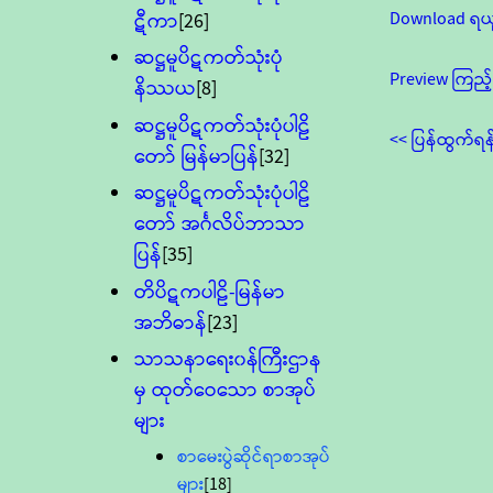
Download ရယ
ဋီကာ
[26]
ဆဋ္ဌမူပိဋကတ်သုံးပုံ
Preview ကြည့်
နိဿယ
[8]
ဆဋ္ဌမူပိဋကတ်သုံးပုံပါဠိ
<< ပြန်ထွက်ရန
တော် မြန်မာပြန်
[32]
ဆဋ္ဌမူပိဋကတ်သုံးပုံပါဠိ
တော် အင်္ဂလိပ်ဘာသာ
ပြန်
[35]
တိပိဋကပါဠိ-မြန်မာ
အဘိဓာန်
[23]
သာသနာရေး၀န်ကြီးဌာန
မှ ထုတ်ဝေသော စာအုပ်
များ
စာမေးပွဲဆိုင်ရာစာအုပ်
များ
[18]