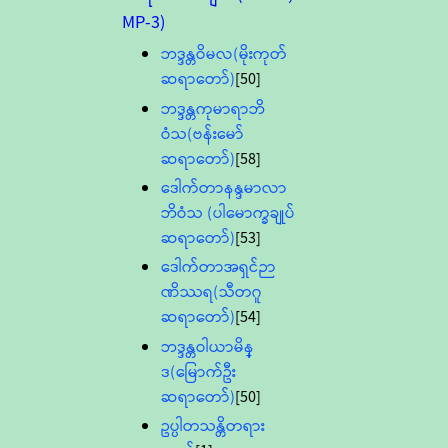
MP-3)
ဘဒ္ဒန္တဝိမလ(မိုးကုတ်
ဆရာတော်)
[50]
ဘဒ္ဒန္တကုမာရာဘိ
ဝံသ(ဗန်းမော်
ဆရာတော်)
[58]
ဒေါက်တာနန္ဒမာလာ
ဘိဝံသ (ပါမောက္ခချုပ်
ဆရာတော်)
[53]
ဒေါက်တာအရှင်ဉာ
ဏိဿရ(သီတဂူ
ဆရာတော်)
[54]
ဘဒ္ဒန္တဝါယာမိန္
ဒ(မြောက်ဦး
ဆရာတော်)
[50]
ဥပ္ပါတသန္တိတရား