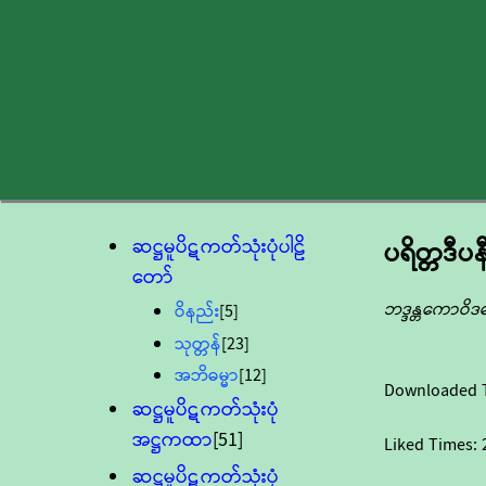
ဆဋ္ဌမူပိဋကတ်သုံးပုံပါဠိ
ပရိတ္တဒီပန
တော်
ဘဒ္ဒန္တကောဝိဒ
ဝိနည်း
[5]
သုတ္တန်
[23]
အဘိဓမ္မာ
[12]
Downloaded 
ဆဋ္ဌမူပိဋကတ်သုံးပုံ
အဋ္ဌကထာ
[51]
Liked Times:
ဆဋ္ဌမူပိဋကတ်သုံးပုံ