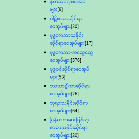
နီတိဆိုင်ရာစာအုပ်
များ
[9]
ပါဠိစာပေဆိုင်ရာ
စာအုပ်များ
[20]
ဗုဒ္ဓဘာသာသမိုင်း
ဆိုင်ရာစာအုပ်များ
[17]
ဗုဒ္ဓဘာသာ-အထွေထွေ
စာအုပ်များ
[576]
ဗုဒ္ဓဝင်ဆိုင်ရာစာအုပ်
များ
[53]
ဘာသာဋီကာဆိုင်ရာ
စာအုပ်များ
[26]
ဘုရားသမိုင်းဆိုင်ရာ
စာအုပ်များ
[64]
မြန်မာစာပေ၊ မြန်မာ့
စာပေသမိုင်းဆိုင်ရာ
စာအုပ်များ
[20]