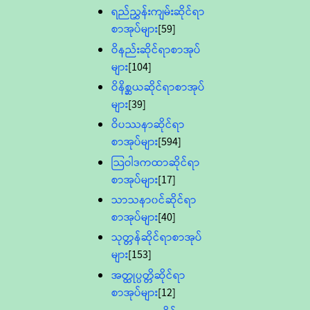
ရည်ညွှန်းကျမ်းဆိုင်ရာ
စာအုပ်များ
[59]
ဝိနည်းဆိုင်ရာစာအုပ်
များ
[104]
ဝိနိစ္ဆယဆိုင်ရာစာအုပ်
များ
[39]
ဝိပဿနာဆိုင်ရာ
စာအုပ်များ
[594]
သြဝါဒကထာဆိုင်ရာ
စာအုပ်များ
[17]
သာသနာ၀င်ဆိုင်ရာ
စာအုပ်များ
[40]
သုတ္တန်ဆိုင်ရာစာအုပ်
များ
[153]
အတ္ထုပ္ပတ္တိဆိုင်ရာ
စာအုပ်များ
[12]