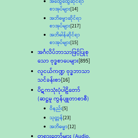
အထွေထွေဆိုင်ရာ
စာအုပ်များ
[14]
အဘိဓမ္မာဆိုင်ရာ
စာအုပ်များ
[217]
အဘိဓါန်ဆိုင်ရာ
စာအုပ်များ
[15]
အင်္ဂလိပ်ဘာသာဖြင့်ပြုစု
သော ဗုဒ္ဓစာပေများ
[895]
လူငယ်ကဏ္ဍ ဗုဒ္ဓဘာသာ
သင်ခန်းစာ
[16]
ပိဋကသုံးပုံပါဠိတော်
(ဆဋ္ဌမူ ကွန်ပျူတာစာစီ)
ဝိနည်း
[5]
သုတ္တန်
[23]
အဘိဓမ္မာ
[12]
တရားတော်များ (Audio,