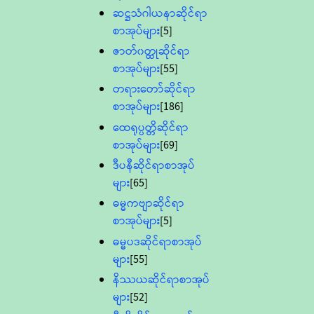
ဆဋ္ဌသံဂါယနာဆိုင်ရာ
စာအုပ်များ
[5]
ဇာတ်၀တ္ထုဆိုင်ရာ
စာအုပ်များ
[55]
တရားတော်ဆိုင်ရာ
စာအုပ်များ
[186]
ထေရုပ္ပတ္တိဆိုင်ရာ
စာအုပ်များ
[69]
ဒီပနီဆိုင်ရာစာအုပ်
များ
[65]
ဓမ္မကဗျာဆိုင်ရာ
စာအုပ်များ
[5]
ဓမ္မပဒဆိုင်ရာစာအုပ်
များ
[55]
နိဿယဆိုင်ရာစာအုပ်
များ
[52]