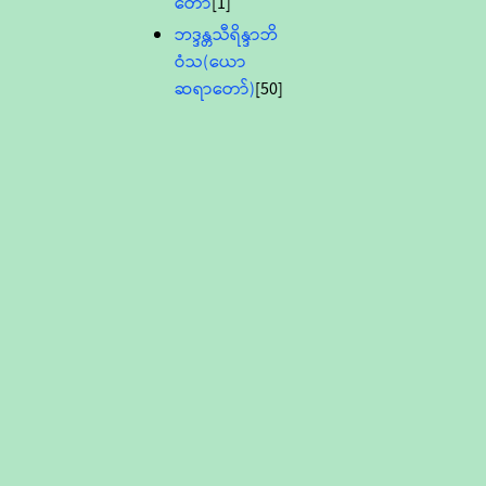
တော်
[1]
ဘဒ္ဒန္တသီရိန္ဒာဘိ
ဝံသ(ယော
ဆရာတော်)
[50]