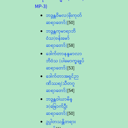
MP-3)
ဘဒ္ဒန္တဝိမလ(မိုးကုတ်
ဆရာတော်)
[50]
ဘဒ္ဒန္တကုမာရာဘိ
ဝံသ(ဗန်းမော်
ဆရာတော်)
[58]
ဒေါက်တာနန္ဒမာလာ
ဘိဝံသ (ပါမောက္ခချုပ်
ဆရာတော်)
[53]
ဒေါက်တာအရှင်ဉာ
ဏိဿရ(သီတဂူ
ဆရာတော်)
[54]
ဘဒ္ဒန္တဝါယာမိန္
ဒ(မြောက်ဦး
ဆရာတော်)
[50]
ဥပ္ပါတသန္တိတရား