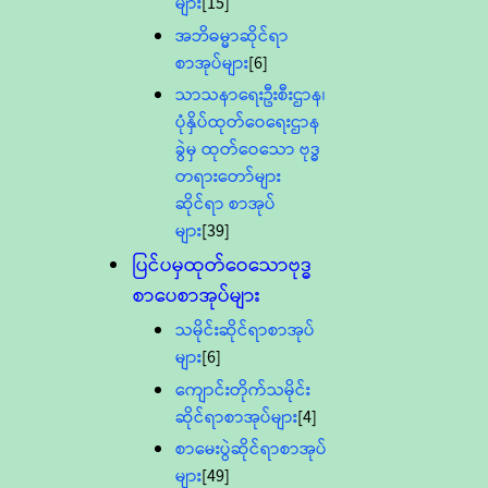
များ
[15]
အဘိဓမ္မာဆိုင်ရာ
စာအုပ်များ
[6]
သာသနာရေးဦးစီးဌာန၊
ပုံနှိပ်ထုတ်ဝေရေးဌာန
ခွဲမှ ထုတ်ဝေသော ဗုဒ္ဓ
တရားတော်များ
ဆိုင်ရာ စာအုပ်
များ
[39]
ပြင်ပမှထုတ်ဝေသောဗုဒ္ဓ
စာပေစာအုပ်များ
သမိုင်းဆိုင်ရာစာအုပ်
များ
[6]
ကျောင်းတိုက်သမိုင်း
ဆိုင်ရာစာအုပ်များ
[4]
စာမေးပွဲဆိုင်ရာစာအုပ်
များ
[49]