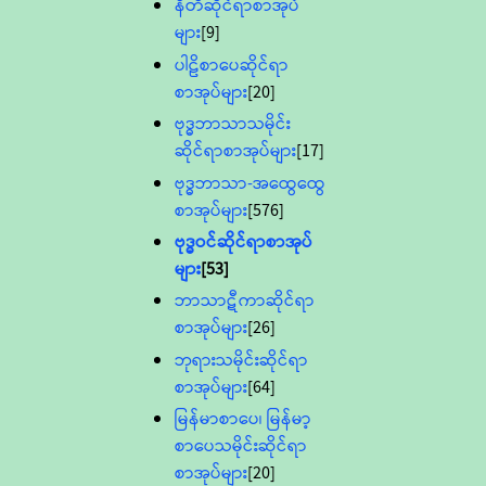
နီတိဆိုင်ရာစာအုပ်
များ
[9]
ပါဠိစာပေဆိုင်ရာ
စာအုပ်များ
[20]
ဗုဒ္ဓဘာသာသမိုင်း
ဆိုင်ရာစာအုပ်များ
[17]
ဗုဒ္ဓဘာသာ-အထွေထွေ
စာအုပ်များ
[576]
ဗုဒ္ဓဝင်ဆိုင်ရာစာအုပ်
များ
[53]
ဘာသာဋီကာဆိုင်ရာ
စာအုပ်များ
[26]
ဘုရားသမိုင်းဆိုင်ရာ
စာအုပ်များ
[64]
မြန်မာစာပေ၊ မြန်မာ့
စာပေသမိုင်းဆိုင်ရာ
စာအုပ်များ
[20]