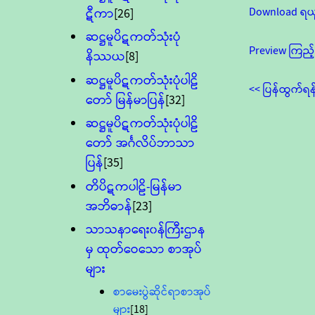
Download ရယ
ဋီကာ
[26]
ဆဋ္ဌမူပိဋကတ်သုံးပုံ
Preview ကြည့်
နိဿယ
[8]
ဆဋ္ဌမူပိဋကတ်သုံးပုံပါဠိ
<< ပြန်ထွက်ရန
တော် မြန်မာပြန်
[32]
ဆဋ္ဌမူပိဋကတ်သုံးပုံပါဠိ
တော် အင်္ဂလိပ်ဘာသာ
ပြန်
[35]
တိပိဋကပါဠိ-မြန်မာ
အဘိဓာန်
[23]
သာသနာရေး၀န်ကြီးဌာန
မှ ထုတ်ဝေသော စာအုပ်
များ
စာမေးပွဲဆိုင်ရာစာအုပ်
များ
[18]