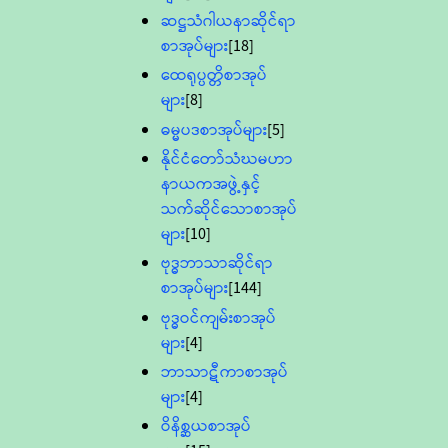
ဆဋ္ဌသံဂါယနာဆိုင်ရာ
စာအုပ်များ
[18]
ထေရုပ္ပတ္တိစာအုပ်
များ
[8]
ဓမ္မပဒစာအုပ်များ
[5]
နိုင်ငံတော်သံဃမဟာ
နာယကအဖွဲ့နှင့်
သက်ဆိုင်သောစာအုပ်
များ
[10]
ဗုဒ္ဓဘာသာဆိုင်ရာ
စာအုပ်များ
[144]
ဗုဒ္ဓဝင်ကျမ်းစာအုပ်
များ
[4]
ဘာသာဋီကာစာအုပ်
များ
[4]
ဝိနိစ္ဆယစာအုပ်