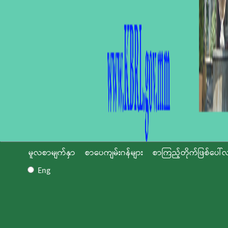
မူလစာမျက်နှာ
စာပေကျမ်းဂန်များ
စာကြည့်တိုက်ဖြစ်ပေါ်လ
Eng