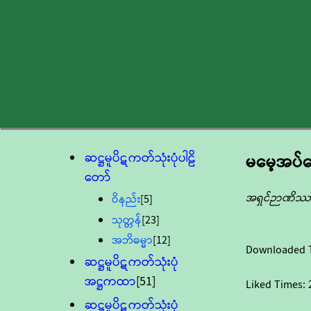
ဆဋ္ဌမူပိဋကတ်သုံးပုံပါဠိ
မမေ့အပ
တော်
အရှင်ဉာဏိ
ဝိနည်း
[5]
သုတ္တန်
[23]
အဘိဓမ္မာ
[12]
Downloaded 
ဆဋ္ဌမူပိဋကတ်သုံးပုံ
အဋ္ဌကထာ
[51]
Liked Times:
ဆဋ္ဌမူပိဋကတ်သုံးပုံ