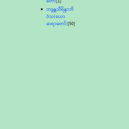
တော်
[1]
ဘဒ္ဒန္တသီရိန္ဒာဘိ
ဝံသ(ယော
ဆရာတော်)
[50]