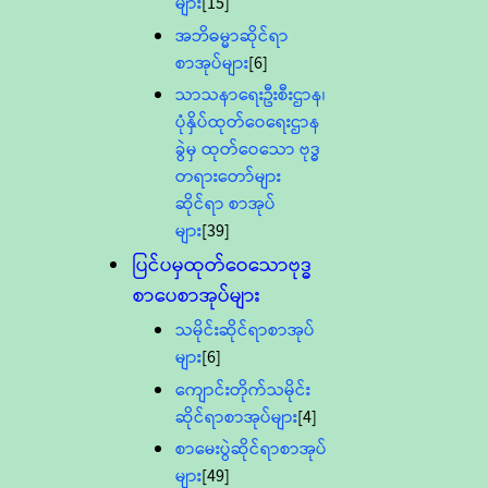
များ
[15]
အဘိဓမ္မာဆိုင်ရာ
စာအုပ်များ
[6]
သာသနာရေးဦးစီးဌာန၊
ပုံနှိပ်ထုတ်ဝေရေးဌာန
ခွဲမှ ထုတ်ဝေသော ဗုဒ္ဓ
တရားတော်များ
ဆိုင်ရာ စာအုပ်
များ
[39]
ပြင်ပမှထုတ်ဝေသောဗုဒ္ဓ
စာပေစာအုပ်များ
သမိုင်းဆိုင်ရာစာအုပ်
များ
[6]
ကျောင်းတိုက်သမိုင်း
ဆိုင်ရာစာအုပ်များ
[4]
စာမေးပွဲဆိုင်ရာစာအုပ်
များ
[49]