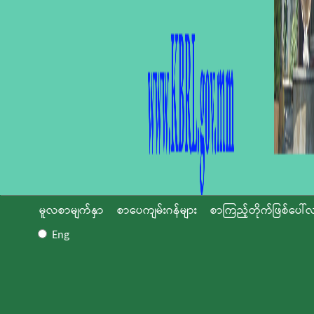
မူလစာမျက်နှာ
စာပေကျမ်းဂန်များ
စာကြည့်တိုက်ဖြစ်ပေါ်လ
Eng