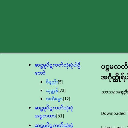
ဆဋ္ဌမူပိဋကတ်သုံးပုံပါဠိ
ပဌမလတ်တ
တော်
အင်္ဂုတ္ထ
ဝိနည်း
[5]
သုတ္တန်
[23]
သာသနာရေးဦးစ
အဘိဓမ္မာ
[12]
ဆဋ္ဌမူပိဋကတ်သုံးပုံ
Downloaded 
အဋ္ဌကထာ
[51]
ဆဋ္ဌမူပိဋကတ်သုံးပုံ
Liked Times: