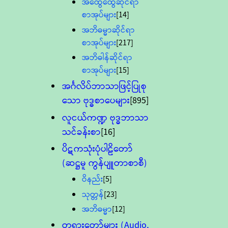
အထွေထွေဆိုင်ရာ
စာအုပ်များ
[14]
အဘိဓမ္မာဆိုင်ရာ
စာအုပ်များ
[217]
အဘိဓါန်ဆိုင်ရာ
စာအုပ်များ
[15]
အင်္ဂလိပ်ဘာသာဖြင့်ပြုစု
သော ဗုဒ္ဓစာပေများ
[895]
လူငယ်ကဏ္ဍ ဗုဒ္ဓဘာသာ
သင်ခန်းစာ
[16]
ပိဋကသုံးပုံပါဠိတော်
(ဆဋ္ဌမူ ကွန်ပျူတာစာစီ)
ဝိနည်း
[5]
သုတ္တန်
[23]
အဘိဓမ္မာ
[12]
တရားတော်များ (Audio,