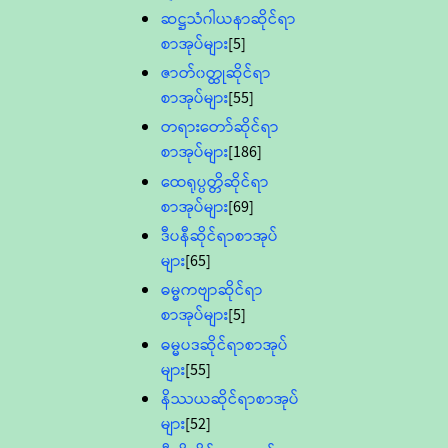
ဆဋ္ဌသံဂါယနာဆိုင်ရာ
စာအုပ်များ
[5]
ဇာတ်၀တ္ထုဆိုင်ရာ
စာအုပ်များ
[55]
တရားတော်ဆိုင်ရာ
စာအုပ်များ
[186]
ထေရုပ္ပတ္တိဆိုင်ရာ
စာအုပ်များ
[69]
ဒီပနီဆိုင်ရာစာအုပ်
များ
[65]
ဓမ္မကဗျာဆိုင်ရာ
စာအုပ်များ
[5]
ဓမ္မပဒဆိုင်ရာစာအုပ်
များ
[55]
နိဿယဆိုင်ရာစာအုပ်
များ
[52]