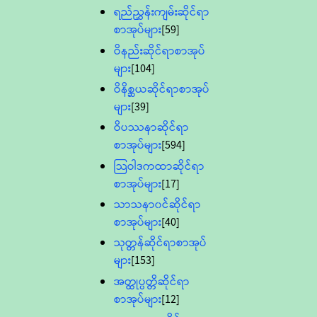
ရည်ညွှန်းကျမ်းဆိုင်ရာ
စာအုပ်များ
[59]
ဝိနည်းဆိုင်ရာစာအုပ်
များ
[104]
ဝိနိစ္ဆယဆိုင်ရာစာအုပ်
များ
[39]
ဝိပဿနာဆိုင်ရာ
စာအုပ်များ
[594]
သြဝါဒကထာဆိုင်ရာ
စာအုပ်များ
[17]
သာသနာ၀င်ဆိုင်ရာ
စာအုပ်များ
[40]
သုတ္တန်ဆိုင်ရာစာအုပ်
များ
[153]
အတ္ထုပ္ပတ္တိဆိုင်ရာ
စာအုပ်များ
[12]