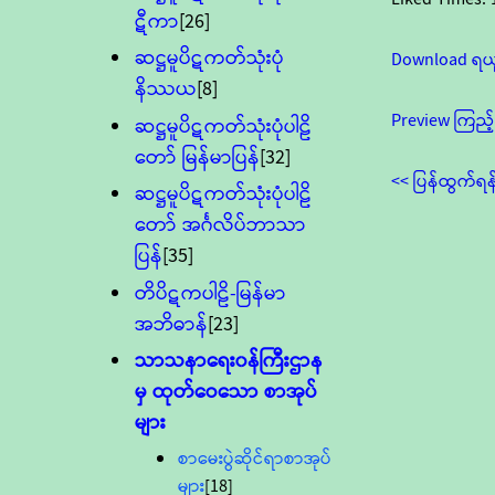
ဋီကာ
[26]
ဆဋ္ဌမူပိဋကတ်သုံးပုံ
Download ရယ
နိဿယ
[8]
Preview ကြည့်
ဆဋ္ဌမူပိဋကတ်သုံးပုံပါဠိ
တော် မြန်မာပြန်
[32]
<< ပြန်ထွက်ရန
ဆဋ္ဌမူပိဋကတ်သုံးပုံပါဠိ
တော် အင်္ဂလိပ်ဘာသာ
ပြန်
[35]
တိပိဋကပါဠိ-မြန်မာ
အဘိဓာန်
[23]
သာသနာရေး၀န်ကြီးဌာန
မှ ထုတ်ဝေသော စာအုပ်
များ
စာမေးပွဲဆိုင်ရာစာအုပ်
များ
[18]