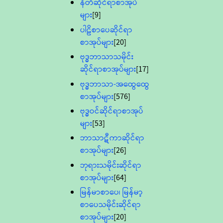
နီတိဆိုင်ရာစာအုပ်
များ
[9]
ပါဠိစာပေဆိုင်ရာ
စာအုပ်များ
[20]
ဗုဒ္ဓဘာသာသမိုင်း
ဆိုင်ရာစာအုပ်များ
[17]
ဗုဒ္ဓဘာသာ-အထွေထွေ
စာအုပ်များ
[576]
ဗုဒ္ဓဝင်ဆိုင်ရာစာအုပ်
များ
[53]
ဘာသာဋီကာဆိုင်ရာ
စာအုပ်များ
[26]
ဘုရားသမိုင်းဆိုင်ရာ
စာအုပ်များ
[64]
မြန်မာစာပေ၊ မြန်မာ့
စာပေသမိုင်းဆိုင်ရာ
စာအုပ်များ
[20]