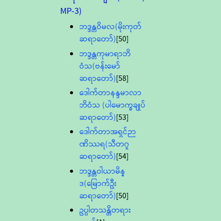
MP-3)
ဘဒ္ဒန္တဝိမလ(မိုးကုတ်
ဆရာတော်)
[50]
ဘဒ္ဒန္တကုမာရာဘိ
ဝံသ(ဗန်းမော်
ဆရာတော်)
[58]
ဒေါက်တာနန္ဒမာလာ
ဘိဝံသ (ပါမောက္ခချုပ်
ဆရာတော်)
[53]
ဒေါက်တာအရှင်ဉာ
ဏိဿရ(သီတဂူ
ဆရာတော်)
[54]
ဘဒ္ဒန္တဝါယာမိန္
ဒ(မြောက်ဦး
ဆရာတော်)
[50]
ဥပ္ပါတသန္တိတရား