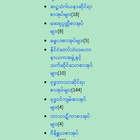
ဆဋ္ဌသံဂါယနာဆိုင်ရာ
စာအုပ်များ
[18]
ထေရုပ္ပတ္တိစာအုပ်
များ
[8]
ဓမ္မပဒစာအုပ်များ
[5]
နိုင်ငံတော်သံဃမဟာ
နာယကအဖွဲ့နှင့်
သက်ဆိုင်သောစာအုပ်
များ
[10]
ဗုဒ္ဓဘာသာဆိုင်ရာ
စာအုပ်များ
[144]
ဗုဒ္ဓဝင်ကျမ်းစာအုပ်
များ
[4]
ဘာသာဋီကာစာအုပ်
များ
[4]
ဝိနိစ္ဆယစာအုပ်