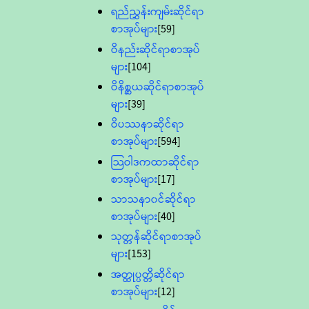
ရည်ညွှန်းကျမ်းဆိုင်ရာ
စာအုပ်များ
[59]
ဝိနည်းဆိုင်ရာစာအုပ်
များ
[104]
ဝိနိစ္ဆယဆိုင်ရာစာအုပ်
များ
[39]
ဝိပဿနာဆိုင်ရာ
စာအုပ်များ
[594]
သြဝါဒကထာဆိုင်ရာ
စာအုပ်များ
[17]
သာသနာ၀င်ဆိုင်ရာ
စာအုပ်များ
[40]
သုတ္တန်ဆိုင်ရာစာအုပ်
များ
[153]
အတ္ထုပ္ပတ္တိဆိုင်ရာ
စာအုပ်များ
[12]