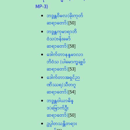
MP-3)
ဘဒ္ဒန္တဝိမလ(မိုးကုတ်
ဆရာတော်)
[50]
ဘဒ္ဒန္တကုမာရာဘိ
ဝံသ(ဗန်းမော်
ဆရာတော်)
[58]
ဒေါက်တာနန္ဒမာလာ
ဘိဝံသ (ပါမောက္ခချုပ်
ဆရာတော်)
[53]
ဒေါက်တာအရှင်ဉာ
ဏိဿရ(သီတဂူ
ဆရာတော်)
[54]
ဘဒ္ဒန္တဝါယာမိန္
ဒ(မြောက်ဦး
ဆရာတော်)
[50]
ဥပ္ပါတသန္တိတရား