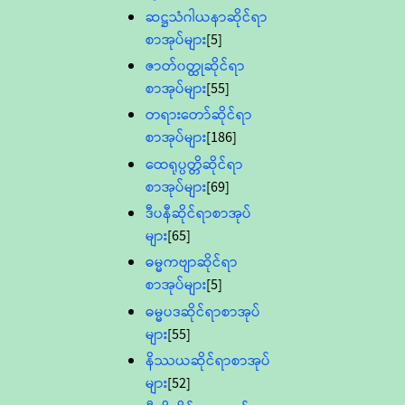
ဆဋ္ဌသံဂါယနာဆိုင်ရာ
စာအုပ်များ
[5]
ဇာတ်၀တ္ထုဆိုင်ရာ
စာအုပ်များ
[55]
တရားတော်ဆိုင်ရာ
စာအုပ်များ
[186]
ထေရုပ္ပတ္တိဆိုင်ရာ
စာအုပ်များ
[69]
ဒီပနီဆိုင်ရာစာအုပ်
များ
[65]
ဓမ္မကဗျာဆိုင်ရာ
စာအုပ်များ
[5]
ဓမ္မပဒဆိုင်ရာစာအုပ်
များ
[55]
နိဿယဆိုင်ရာစာအုပ်
များ
[52]