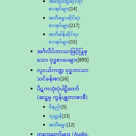
အထွေထွေဆိုင်ရာ
စာအုပ်များ
[14]
အဘိဓမ္မာဆိုင်ရာ
စာအုပ်များ
[217]
အဘိဓါန်ဆိုင်ရာ
စာအုပ်များ
[15]
အင်္ဂလိပ်ဘာသာဖြင့်ပြုစု
သော ဗုဒ္ဓစာပေများ
[895]
လူငယ်ကဏ္ဍ ဗုဒ္ဓဘာသာ
သင်ခန်းစာ
[16]
ပိဋကသုံးပုံပါဠိတော်
(ဆဋ္ဌမူ ကွန်ပျူတာစာစီ)
ဝိနည်း
[5]
သုတ္တန်
[23]
အဘိဓမ္မာ
[12]
တရားတော်များ (Audio,