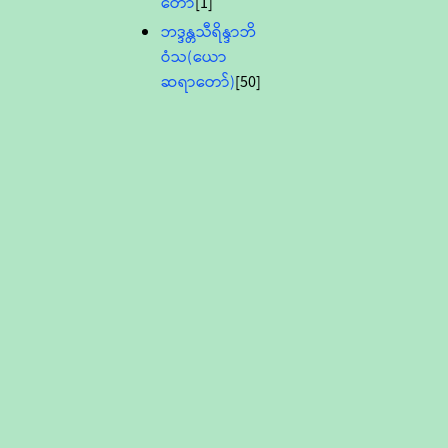
တော်
[1]
ဘဒ္ဒန္တသီရိန္ဒာဘိ
ဝံသ(ယော
ဆရာတော်)
[50]