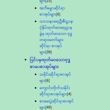
များ
[15]
အဘိဓမ္မာဆိုင်ရာ
စာအုပ်များ
[6]
သာသနာရေးဦးစီးဌာန၊
ပုံနှိပ်ထုတ်ဝေရေးဌာန
ခွဲမှ ထုတ်ဝေသော ဗုဒ္ဓ
တရားတော်များ
ဆိုင်ရာ စာအုပ်
များ
[39]
ပြင်ပမှထုတ်ဝေသောဗုဒ္ဓ
စာပေစာအုပ်များ
သမိုင်းဆိုင်ရာစာအုပ်
များ
[6]
ကျောင်းတိုက်သမိုင်း
ဆိုင်ရာစာအုပ်များ
[4]
စာမေးပွဲဆိုင်ရာစာအုပ်
များ
[49]