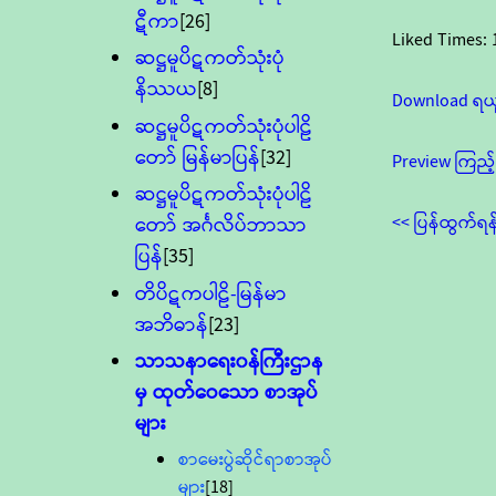
ဋီကာ
[26]
Liked Times:
ဆဋ္ဌမူပိဋကတ်သုံးပုံ
နိဿယ
[8]
Download ရယ
ဆဋ္ဌမူပိဋကတ်သုံးပုံပါဠိ
တော် မြန်မာပြန်
[32]
Preview ကြည့်
ဆဋ္ဌမူပိဋကတ်သုံးပုံပါဠိ
<< ပြန်ထွက်ရန
တော် အင်္ဂလိပ်ဘာသာ
ပြန်
[35]
တိပိဋကပါဠိ-မြန်မာ
အဘိဓာန်
[23]
သာသနာရေး၀န်ကြီးဌာန
မှ ထုတ်ဝေသော စာအုပ်
များ
စာမေးပွဲဆိုင်ရာစာအုပ်
များ
[18]