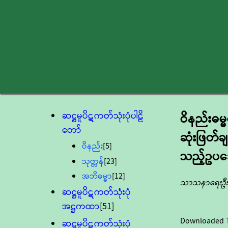
ဆဋ္ဌမူပိဋကတ်သုံးပုံပါဠိ
ဝိနည်းဓမ္
တော်
ဆုံးဖြတ်ခ
ဝိနည်း
[5]
သည့်ဥပဒ
သုတ္တန်
[23]
အဘိဓမ္မာ
[12]
သာသနာရေးဦးစ
ဆဋ္ဌမူပိဋကတ်သုံးပုံ
အဋ္ဌကထာ
[51]
Downloaded 
ဆဋ္ဌမူပိဋကတ်သုံးပုံ