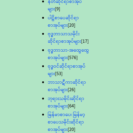
နီတိဆိုင်ရာစာအုပ်
များ
[9]
ပါဠိစာပေဆိုင်ရာ
စာအုပ်များ
[20]
ဗုဒ္ဓဘာသာသမိုင်း
ဆိုင်ရာစာအုပ်များ
[17]
ဗုဒ္ဓဘာသာ-အထွေထွေ
စာအုပ်များ
[576]
ဗုဒ္ဓဝင်ဆိုင်ရာစာအုပ်
များ
[53]
ဘာသာဋီကာဆိုင်ရာ
စာအုပ်များ
[26]
ဘုရားသမိုင်းဆိုင်ရာ
စာအုပ်များ
[64]
မြန်မာစာပေ၊ မြန်မာ့
စာပေသမိုင်းဆိုင်ရာ
စာအုပ်များ
[20]