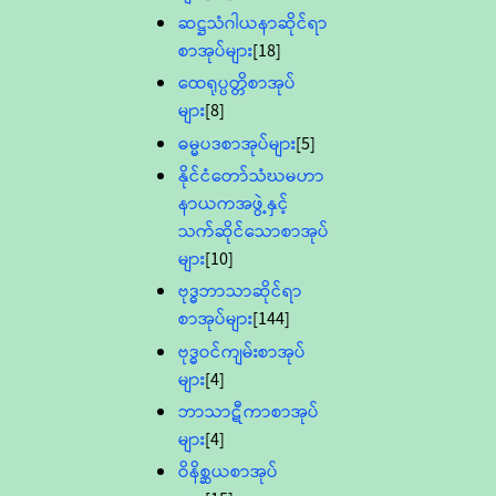
ဆဋ္ဌသံဂါယနာဆိုင်ရာ
စာအုပ်များ
[18]
ထေရုပ္ပတ္တိစာအုပ်
များ
[8]
ဓမ္မပဒစာအုပ်များ
[5]
နိုင်ငံတော်သံဃမဟာ
နာယကအဖွဲ့နှင့်
သက်ဆိုင်သောစာအုပ်
များ
[10]
ဗုဒ္ဓဘာသာဆိုင်ရာ
စာအုပ်များ
[144]
ဗုဒ္ဓဝင်ကျမ်းစာအုပ်
များ
[4]
ဘာသာဋီကာစာအုပ်
များ
[4]
ဝိနိစ္ဆယစာအုပ်