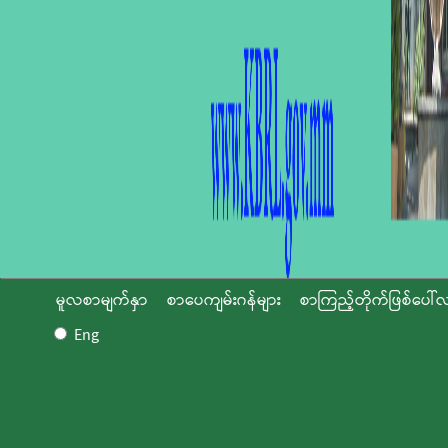
မူလစာမျက်နှာ
စာပေကျမ်းဂန်များ
စာကြည့်တိုက်ဖြစ်ပေါ်လ
Eng