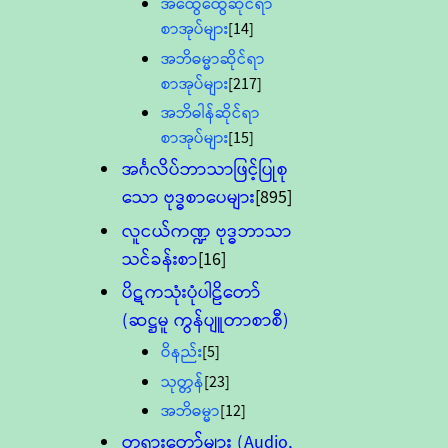
အထွေထွေဆိုင်ရာ
စာအုပ်များ
[14]
အဘိဓမ္မာဆိုင်ရာ
စာအုပ်များ
[217]
အဘိဓါန်ဆိုင်ရာ
စာအုပ်များ
[15]
အင်္ဂလိပ်ဘာသာဖြင့်ပြုစု
သော ဗုဒ္ဓစာပေများ
[895]
လူငယ်ကဏ္ဍ ဗုဒ္ဓဘာသာ
သင်ခန်းစာ
[16]
ပိဋကသုံးပုံပါဠိတော်
(ဆဋ္ဌမူ ကွန်ပျူတာစာစီ)
ဝိနည်း
[5]
သုတ္တန်
[23]
အဘိဓမ္မာ
[12]
တရားတော်များ (Audio,