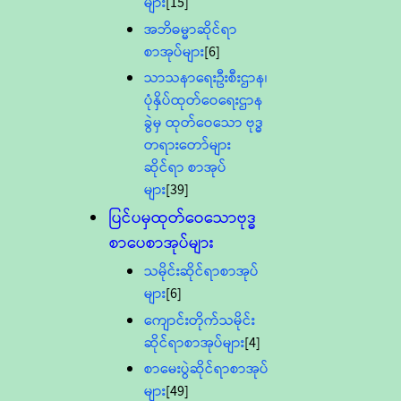
များ
[15]
အဘိဓမ္မာဆိုင်ရာ
စာအုပ်များ
[6]
သာသနာရေးဦးစီးဌာန၊
ပုံနှိပ်ထုတ်ဝေရေးဌာန
ခွဲမှ ထုတ်ဝေသော ဗုဒ္ဓ
တရားတော်များ
ဆိုင်ရာ စာအုပ်
များ
[39]
ပြင်ပမှထုတ်ဝေသောဗုဒ္ဓ
စာပေစာအုပ်များ
သမိုင်းဆိုင်ရာစာအုပ်
များ
[6]
ကျောင်းတိုက်သမိုင်း
ဆိုင်ရာစာအုပ်များ
[4]
စာမေးပွဲဆိုင်ရာစာအုပ်
များ
[49]