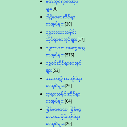
နီတိဆိုင်ရာစာအုပ်
များ
[9]
ပါဠိစာပေဆိုင်ရာ
စာအုပ်များ
[20]
ဗုဒ္ဓဘာသာသမိုင်း
ဆိုင်ရာစာအုပ်များ
[17]
ဗုဒ္ဓဘာသာ-အထွေထွေ
စာအုပ်များ
[576]
ဗုဒ္ဓဝင်ဆိုင်ရာစာအုပ်
များ
[53]
ဘာသာဋီကာဆိုင်ရာ
စာအုပ်များ
[26]
ဘုရားသမိုင်းဆိုင်ရာ
စာအုပ်များ
[64]
မြန်မာစာပေ၊ မြန်မာ့
စာပေသမိုင်းဆိုင်ရာ
စာအုပ်များ
[20]