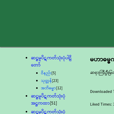
ဆဋ္ဌမူပိဋကတ်သုံးပုံပါဠိ
မဟာဓမ္မ
တော်
ဆရာကြီးဦးမြတ
ဝိနည်း
[5]
သုတ္တန်
[23]
အဘိဓမ္မာ
[12]
Downloaded 
ဆဋ္ဌမူပိဋကတ်သုံးပုံ
အဋ္ဌကထာ
[51]
Liked Times:
ဆဋ္ဌမူပိဋကတ်သုံးပုံ