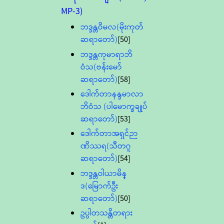
MP-3)
ဘဒ္ဒန္တဝိမလ(မိုးကုတ်
ဆရာတော်)
[50]
ဘဒ္ဒန္တကုမာရာဘိ
ဝံသ(ဗန်းမော်
ဆရာတော်)
[58]
ဒေါက်တာနန္ဒမာလာ
ဘိဝံသ (ပါမောက္ခချုပ်
ဆရာတော်)
[53]
ဒေါက်တာအရှင်ဉာ
ဏိဿရ(သီတဂူ
ဆရာတော်)
[54]
ဘဒ္ဒန္တဝါယာမိန္
ဒ(မြောက်ဦး
ဆရာတော်)
[50]
ဥပ္ပါတသန္တိတရား