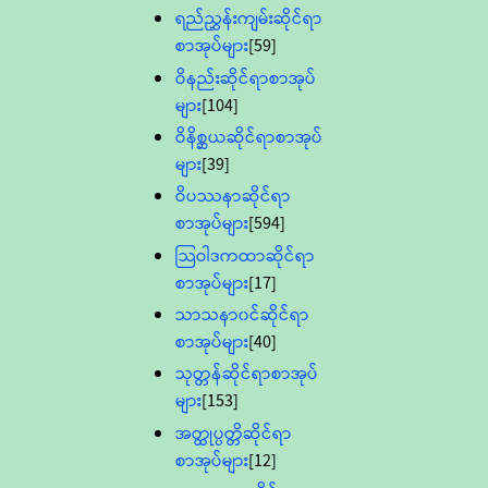
ရည်ညွှန်းကျမ်းဆိုင်ရာ
စာအုပ်များ
[59]
ဝိနည်းဆိုင်ရာစာအုပ်
များ
[104]
ဝိနိစ္ဆယဆိုင်ရာစာအုပ်
များ
[39]
ဝိပဿနာဆိုင်ရာ
စာအုပ်များ
[594]
သြဝါဒကထာဆိုင်ရာ
စာအုပ်များ
[17]
သာသနာ၀င်ဆိုင်ရာ
စာအုပ်များ
[40]
သုတ္တန်ဆိုင်ရာစာအုပ်
များ
[153]
အတ္ထုပ္ပတ္တိဆိုင်ရာ
စာအုပ်များ
[12]