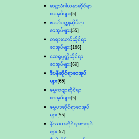
ဆဋ္ဌသံဂါယနာဆိုင်ရာ
စာအုပ်များ
[5]
ဇာတ်၀တ္ထုဆိုင်ရာ
စာအုပ်များ
[55]
တရားတော်ဆိုင်ရာ
စာအုပ်များ
[186]
ထေရုပ္ပတ္တိဆိုင်ရာ
စာအုပ်များ
[69]
ဒီပနီဆိုင်ရာစာအုပ်
များ
[65]
ဓမ္မကဗျာဆိုင်ရာ
စာအုပ်များ
[5]
ဓမ္မပဒဆိုင်ရာစာအုပ်
များ
[55]
နိဿယဆိုင်ရာစာအုပ်
များ
[52]