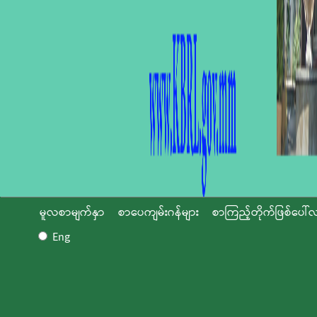
မူလစာမျက်နှာ
စာပေကျမ်းဂန်များ
စာကြည့်တိုက်ဖြစ်ပေါ်လ
Eng