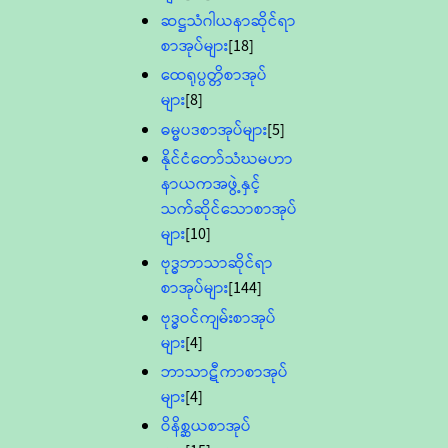
ဆဋ္ဌသံဂါယနာဆိုင်ရာ
စာအုပ်များ
[18]
ထေရုပ္ပတ္တိစာအုပ်
များ
[8]
ဓမ္မပဒစာအုပ်များ
[5]
နိုင်ငံတော်သံဃမဟာ
နာယကအဖွဲ့နှင့်
သက်ဆိုင်သောစာအုပ်
များ
[10]
ဗုဒ္ဓဘာသာဆိုင်ရာ
စာအုပ်များ
[144]
ဗုဒ္ဓဝင်ကျမ်းစာအုပ်
များ
[4]
ဘာသာဋီကာစာအုပ်
များ
[4]
ဝိနိစ္ဆယစာအုပ်