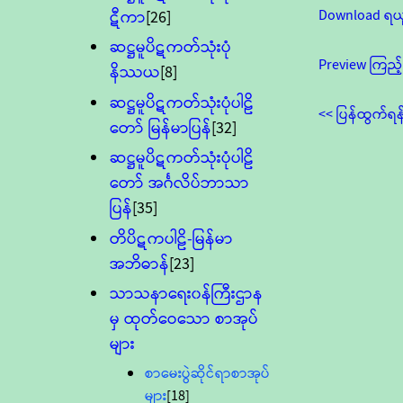
Download ရယ
ဋီကာ
[26]
ဆဋ္ဌမူပိဋကတ်သုံးပုံ
Preview ကြည့်
နိဿယ
[8]
ဆဋ္ဌမူပိဋကတ်သုံးပုံပါဠိ
<< ပြန်ထွက်ရန
တော် မြန်မာပြန်
[32]
ဆဋ္ဌမူပိဋကတ်သုံးပုံပါဠိ
တော် အင်္ဂလိပ်ဘာသာ
ပြန်
[35]
တိပိဋကပါဠိ-မြန်မာ
အဘိဓာန်
[23]
သာသနာရေး၀န်ကြီးဌာန
မှ ထုတ်ဝေသော စာအုပ်
များ
စာမေးပွဲဆိုင်ရာစာအုပ်
များ
[18]