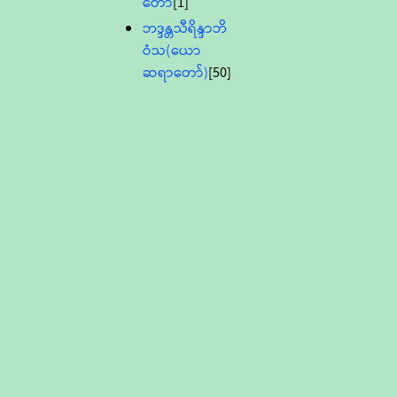
တော်
[1]
ဘဒ္ဒန္တသီရိန္ဒာဘိ
ဝံသ(ယော
ဆရာတော်)
[50]