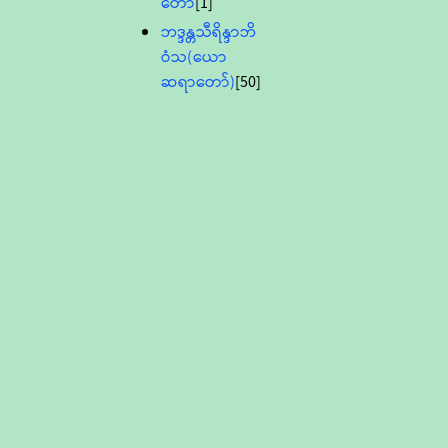
တော်
[1]
ဘဒ္ဒန္တသီရိန္ဒာဘိ
ဝံသ(ယော
ဆရာတော်)
[50]