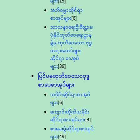
များ
[15]
အဘိဓမ္မာဆိုင်ရာ
စာအုပ်များ
[6]
သာသနာရေးဦးစီးဌာန၊
ပုံနှိပ်ထုတ်ဝေရေးဌာန
ခွဲမှ ထုတ်ဝေသော ဗုဒ္ဓ
တရားတော်များ
ဆိုင်ရာ စာအုပ်
များ
[39]
ပြင်ပမှထုတ်ဝေသောဗုဒ္ဓ
စာပေစာအုပ်များ
သမိုင်းဆိုင်ရာစာအုပ်
များ
[6]
ကျောင်းတိုက်သမိုင်း
ဆိုင်ရာစာအုပ်များ
[4]
စာမေးပွဲဆိုင်ရာစာအုပ်
များ
[49]