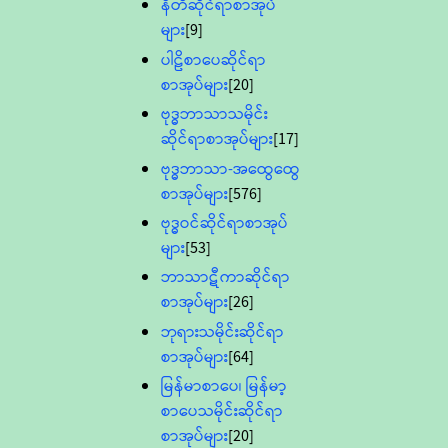
နီတိဆိုင်ရာစာအုပ်
များ
[9]
ပါဠိစာပေဆိုင်ရာ
စာအုပ်များ
[20]
ဗုဒ္ဓဘာသာသမိုင်း
ဆိုင်ရာစာအုပ်များ
[17]
ဗုဒ္ဓဘာသာ-အထွေထွေ
စာအုပ်များ
[576]
ဗုဒ္ဓဝင်ဆိုင်ရာစာအုပ်
များ
[53]
ဘာသာဋီကာဆိုင်ရာ
စာအုပ်များ
[26]
ဘုရားသမိုင်းဆိုင်ရာ
စာအုပ်များ
[64]
မြန်မာစာပေ၊ မြန်မာ့
စာပေသမိုင်းဆိုင်ရာ
စာအုပ်များ
[20]