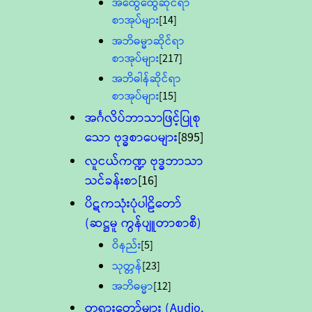
အထွေထွေဆိုင်ရာ
စာအုပ်များ
[14]
အဘိဓမ္မာဆိုင်ရာ
စာအုပ်များ
[217]
အဘိဓါန်ဆိုင်ရာ
စာအုပ်များ
[15]
အင်္ဂလိပ်ဘာသာဖြင့်ပြုစု
သော ဗုဒ္ဓစာပေများ
[895]
လူငယ်ကဏ္ဍ ဗုဒ္ဓဘာသာ
သင်ခန်းစာ
[16]
ပိဋကသုံးပုံပါဠိတော်
(ဆဋ္ဌမူ ကွန်ပျူတာစာစီ)
ဝိနည်း
[5]
သုတ္တန်
[23]
အဘိဓမ္မာ
[12]
တရားတော်များ (Audio,