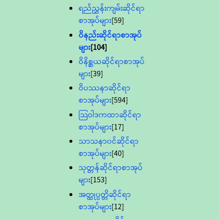
ရည်ညွှန်းကျမ်းဆိုင်ရာ
စာအုပ်များ
[59]
ဝိနည်းဆိုင်ရာစာအုပ်
များ
[104]
ဝိနိစ္ဆယဆိုင်ရာစာအုပ်
များ
[39]
ဝိပဿနာဆိုင်ရာ
စာအုပ်များ
[594]
သြဝါဒကထာဆိုင်ရာ
စာအုပ်များ
[17]
သာသနာ၀င်ဆိုင်ရာ
စာအုပ်များ
[40]
သုတ္တန်ဆိုင်ရာစာအုပ်
များ
[153]
အတ္ထုပ္ပတ္တိဆိုင်ရာ
စာအုပ်များ
[12]