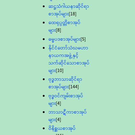
ဆဋ္ဌသံဂါယနာဆိုင်ရာ
စာအုပ်များ
[18]
ထေရုပ္ပတ္တိစာအုပ်
များ
[8]
ဓမ္မပဒစာအုပ်များ
[5]
နိုင်ငံတော်သံဃမဟာ
နာယကအဖွဲ့နှင့်
သက်ဆိုင်သောစာအုပ်
များ
[10]
ဗုဒ္ဓဘာသာဆိုင်ရာ
စာအုပ်များ
[144]
ဗုဒ္ဓဝင်ကျမ်းစာအုပ်
များ
[4]
ဘာသာဋီကာစာအုပ်
များ
[4]
ဝိနိစ္ဆယစာအုပ်