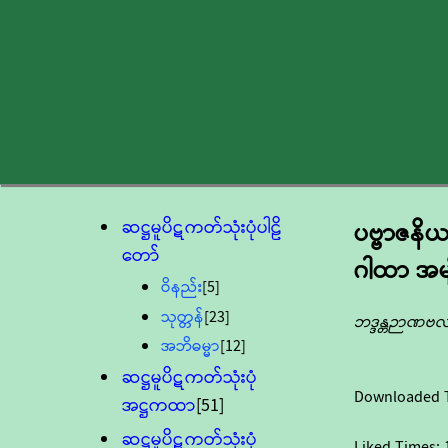
ဆဋ္ဌမူပိဋကတ်သုံးပုံပါဠိ
ပဗ္ဗာဇနိယ
တော်
ဂါထာ အမျိ
ဝိနည်း
[5]
သုတ္တန်
[23]
ဘဒ္ဒန္တဉာဏဗ
အဘိဓမ္မာ
[12]
ဆဋ္ဌမူပိဋကတ်သုံးပုံ
Downloaded 
အဋ္ဌကထာ
[51]
ဆဋ္ဌမူပိဋကတ်သုံးပုံ
Liked Times: