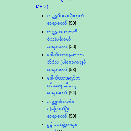
MP-3)
ဘဒ္ဒန္တဝိမလ(မိုးကုတ်
ဆရာတော်)
[50]
ဘဒ္ဒန္တကုမာရာဘိ
ဝံသ(ဗန်းမော်
ဆရာတော်)
[58]
ဒေါက်တာနန္ဒမာလာ
ဘိဝံသ (ပါမောက္ခချုပ်
ဆရာတော်)
[53]
ဒေါက်တာအရှင်ဉာ
ဏိဿရ(သီတဂူ
ဆရာတော်)
[54]
ဘဒ္ဒန္တဝါယာမိန္
ဒ(မြောက်ဦး
ဆရာတော်)
[50]
ဥပ္ပါတသန္တိတရား