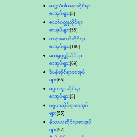
ဆဋ္ဌသံဂါယနာဆိုင်ရာ
စာအုပ်များ
[5]
ဇာတ်၀တ္ထုဆိုင်ရာ
စာအုပ်များ
[55]
တရားတော်ဆိုင်ရာ
စာအုပ်များ
[186]
ထေရုပ္ပတ္တိဆိုင်ရာ
စာအုပ်များ
[69]
ဒီပနီဆိုင်ရာစာအုပ်
များ
[65]
ဓမ္မကဗျာဆိုင်ရာ
စာအုပ်များ
[5]
ဓမ္မပဒဆိုင်ရာစာအုပ်
များ
[55]
နိဿယဆိုင်ရာစာအုပ်
များ
[52]