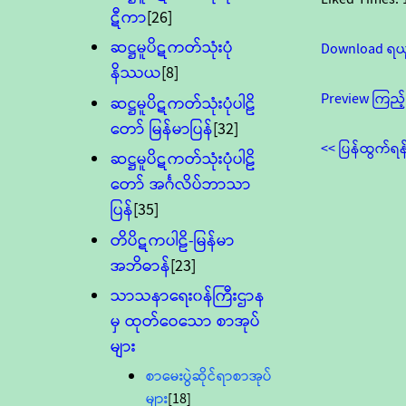
ဋီကာ
[26]
ဆဋ္ဌမူပိဋကတ်သုံးပုံ
Download ရယ
နိဿယ
[8]
Preview ကြည့်
ဆဋ္ဌမူပိဋကတ်သုံးပုံပါဠိ
တော် မြန်မာပြန်
[32]
<< ပြန်ထွက်ရန
ဆဋ္ဌမူပိဋကတ်သုံးပုံပါဠိ
တော် အင်္ဂလိပ်ဘာသာ
ပြန်
[35]
တိပိဋကပါဠိ-မြန်မာ
အဘိဓာန်
[23]
သာသနာရေး၀န်ကြီးဌာန
မှ ထုတ်ဝေသော စာအုပ်
များ
စာမေးပွဲဆိုင်ရာစာအုပ်
များ
[18]