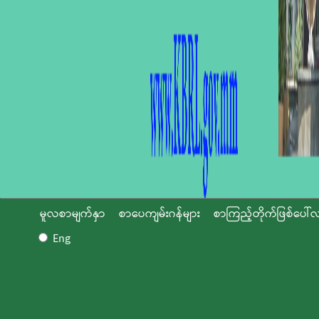
မူလစာမျက်နှာ
စာပေကျမ်းဂန်များ
စာကြည့်တိုက်ဖြစ်ပေါ်လ
Eng