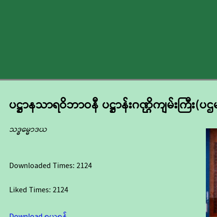
ပဋ္ဌာနသာရဝိဘာဝနီ ပဋ္ဌာန်းဂဏ္ဌိကျမ်းကြီး(ပဌမ
သဒ္ဓမ္မောဒယ
Downloaded Times:
2124
Liked Times:
2124
Download ရယူရန်