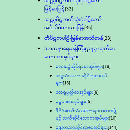
ဆဋ္ဌမူပိဋကတ်သုံးပုံပါဠိတော်
မြန်မာပြန်
[32]
ဆဋ္ဌမူပိဋကတ်သုံးပုံပါဠိတော်
အင်္ဂလိပ်ဘာသာပြန်
[35]
တိပိဋကပါဠိ-မြန်မာအဘိဓာန်
[23]
သာသနာရေး၀န်ကြီးဌာနမှ ထုတ်ဝေ
သော စာအုပ်များ
စာမေးပွဲဆိုင်ရာစာအုပ်များ
[18]
ဆဋ္ဌသံဂါယနာဆိုင်ရာစာအုပ်
များ
[18]
ထေရုပ္ပတ္တိစာအုပ်များ
[8]
ဓမ္မပဒစာအုပ်များ
[5]
နိုင်ငံတော်သံဃမဟာနာယကအဖွဲ့
နှင့် သက်ဆိုင်သောစာအုပ်များ
[10]
ဗုဒ္ဓဘာသာဆိုင်ရာစာအုပ်များ
[144]