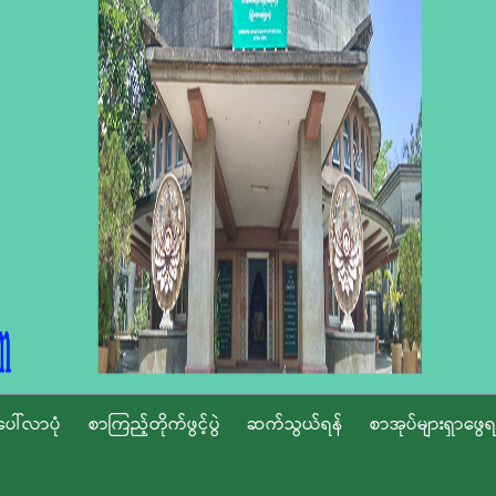
ပေါ်လာပုံ
စာကြည့်တိုက်ဖွင့်ပွဲ
ဆက်သွယ်ရန်
စာအုပ်များရှာဖွေရ