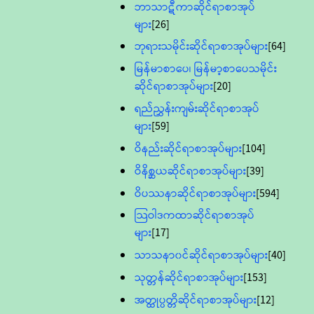
ဘာသာဋီကာဆိုင်ရာစာအုပ်
များ
[26]
ဘုရားသမိုင်းဆိုင်ရာစာအုပ်များ
[64]
မြန်မာစာပေ၊ မြန်မာ့စာပေသမိုင်း
ဆိုင်ရာစာအုပ်များ
[20]
ရည်ညွှန်းကျမ်းဆိုင်ရာစာအုပ်
များ
[59]
ဝိနည်းဆိုင်ရာစာအုပ်များ
[104]
ဝိနိစ္ဆယဆိုင်ရာစာအုပ်များ
[39]
ဝိပဿနာဆိုင်ရာစာအုပ်များ
[594]
သြဝါဒကထာဆိုင်ရာစာအုပ်
များ
[17]
သာသနာ၀င်ဆိုင်ရာစာအုပ်များ
[40]
သုတ္တန်ဆိုင်ရာစာအုပ်များ
[153]
အတ္ထုပ္ပတ္တိဆိုင်ရာစာအုပ်များ
[12]