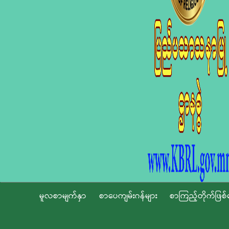
မူလစာမျက်နှာ
စာပေကျမ်းဂန်များ
စာကြည့်တိုက်ဖြစ်