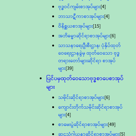
ဗုဒ္ဓဝင်ကျမ်းစာအုပ်များ
[4]
ဘာသာဋီကာစာအုပ်များ
[4]
ဝိနိစ္ဆယစာအုပ်များ
[15]
အဘိဓမ္မာဆိုင်ရာစာအုပ်များ
[6]
သာသနာရေးဦးစီးဌာန၊ ပုံနှိပ်ထုတ်
ဝေရေးဌာနခွဲမှ ထုတ်ဝေသော ဗုဒ္ဓ
တရားတော်များဆိုင်ရာ စာအုပ်
များ
[39]
ပြင်ပမှထုတ်ဝေသောဗုဒ္ဓစာပေစာအုပ်
များ
သမိုင်းဆိုင်ရာစာအုပ်များ
[6]
ကျောင်းတိုက်သမိုင်းဆိုင်ရာစာအုပ်
များ
[4]
စာမေးပွဲဆိုင်ရာစာအုပ်များ
[49]
ဆဋ္ဌသံဂါယနာဆိုင်ရာစာအုပ်များ
[5]