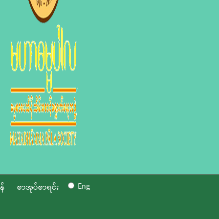
Eng
န်
စာအုပ်စာရင်း