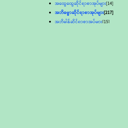
အထွေထွေဆိုင်ရာစာအုပ်များ
[14]
အဘိဓမ္မာဆိုင်ရာစာအုပ်များ
[217]
အဘိဓါန်ဆိုင်ရာစာအုပ်များ
[15]
အင်္ဂလိပ်ဘာသာဖြင့်ပြုစုသော ဗုဒ္ဓ
စာပေများ
[895]
လူငယ်ကဏ္ဍ ဗုဒ္ဓဘာသာ
သင်ခန်းစာ
[16]
ပိဋကသုံးပုံပါဠိတော် (ဆဋ္ဌမူ
ကွန်ပျူတာစာစီ)
ဝိနည်း
[5]
သုတ္တန်
[23]
အဘိဓမ္မာ
[12]
တရားတော်များ (Audio, MP-3)
ဘဒ္ဒန္တဝိမလ(မိုးကုတ်ဆရာတော်)