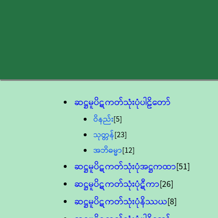
ဆဋ္ဌမူပိဋကတ်သုံးပုံပါဠိတော်
ဝိနည်း
[5]
သုတ္တန်
[23]
အဘိဓမ္မာ
[12]
ဆဋ္ဌမူပိဋကတ်သုံးပုံအဋ္ဌကထာ
[51]
ဆဋ္ဌမူပိဋကတ်သုံးပုံဋီကာ
[26]
ဆဋ္ဌမူပိဋကတ်သုံးပုံနိဿယ
[8]