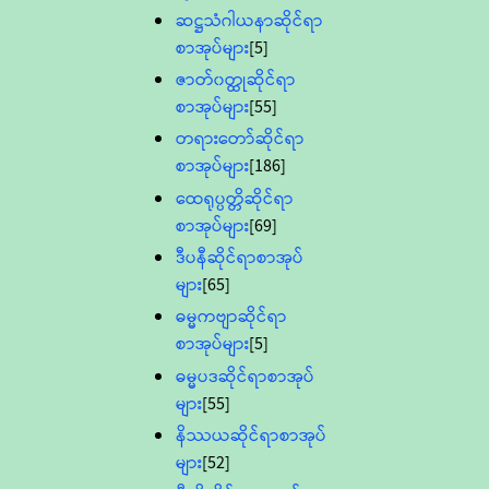
ဆဋ္ဌသံဂါယနာဆိုင်ရာ
စာအုပ်များ
[5]
ဇာတ်၀တ္ထုဆိုင်ရာ
စာအုပ်များ
[55]
တရားတော်ဆိုင်ရာ
စာအုပ်များ
[186]
ထေရုပ္ပတ္တိဆိုင်ရာ
စာအုပ်များ
[69]
ဒီပနီဆိုင်ရာစာအုပ်
များ
[65]
ဓမ္မကဗျာဆိုင်ရာ
စာအုပ်များ
[5]
ဓမ္မပဒဆိုင်ရာစာအုပ်
များ
[55]
နိဿယဆိုင်ရာစာအုပ်
များ
[52]