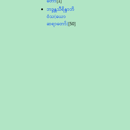
တော်
[1]
ဘဒ္ဒန္တသီရိန္ဒာဘိ
ဝံသ(ယော
ဆရာတော်)
[50]