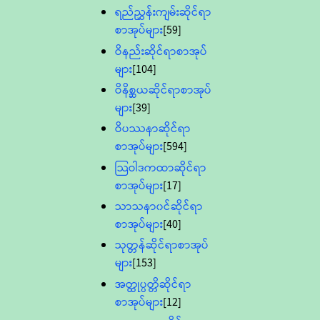
ရည်ညွှန်းကျမ်းဆိုင်ရာ
စာအုပ်များ
[59]
ဝိနည်းဆိုင်ရာစာအုပ်
များ
[104]
ဝိနိစ္ဆယဆိုင်ရာစာအုပ်
များ
[39]
ဝိပဿနာဆိုင်ရာ
စာအုပ်များ
[594]
သြဝါဒကထာဆိုင်ရာ
စာအုပ်များ
[17]
သာသနာ၀င်ဆိုင်ရာ
စာအုပ်များ
[40]
သုတ္တန်ဆိုင်ရာစာအုပ်
များ
[153]
အတ္ထုပ္ပတ္တိဆိုင်ရာ
စာအုပ်များ
[12]