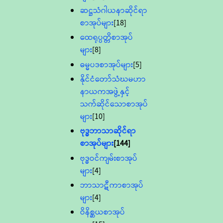
ဆဋ္ဌသံဂါယနာဆိုင်ရာ
စာအုပ်များ
[18]
ထေရုပ္ပတ္တိစာအုပ်
များ
[8]
ဓမ္မပဒစာအုပ်များ
[5]
နိုင်ငံတော်သံဃမဟာ
နာယကအဖွဲ့နှင့်
သက်ဆိုင်သောစာအုပ်
များ
[10]
ဗုဒ္ဓဘာသာဆိုင်ရာ
စာအုပ်များ
[144]
ဗုဒ္ဓဝင်ကျမ်းစာအုပ်
များ
[4]
ဘာသာဋီကာစာအုပ်
များ
[4]
ဝိနိစ္ဆယစာအုပ်