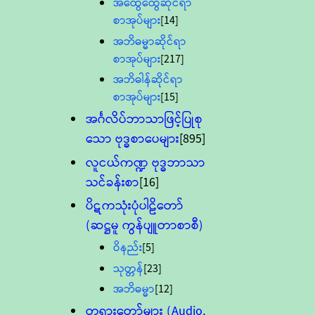
အထွေထွေဆိုင်ရာ
စာအုပ်များ
[14]
အဘိဓမ္မာဆိုင်ရာ
စာအုပ်များ
[217]
အဘိဓါန်ဆိုင်ရာ
စာအုပ်များ
[15]
အင်္ဂလိပ်ဘာသာဖြင့်ပြုစု
သော ဗုဒ္ဓစာပေများ
[895]
လူငယ်ကဏ္ဍ ဗုဒ္ဓဘာသာ
သင်ခန်းစာ
[16]
ပိဋကသုံးပုံပါဠိတော်
(ဆဋ္ဌမူ ကွန်ပျူတာစာစီ)
ဝိနည်း
[5]
သုတ္တန်
[23]
အဘိဓမ္မာ
[12]
တရားတော်များ (Audio,