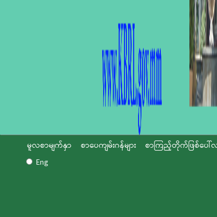
မူလစာမျက်နှာ
စာပေကျမ်းဂန်များ
စာကြည့်တိုက်ဖြစ်ပေါ်လ
Eng