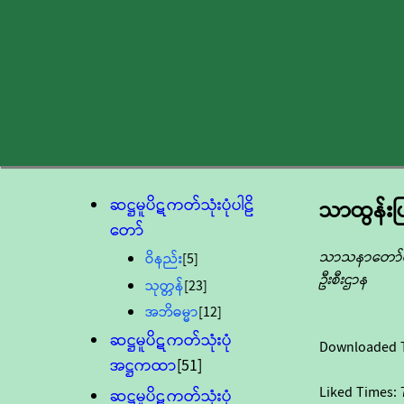
ဆဋ္ဌမူပိဋကတ်သုံးပုံပါဠိ
သာထွန်းပြ
တော်
သာသနာတော်ထွန
ဝိနည်း
[5]
ဦးစီးဌာန
သုတ္တန်
[23]
အဘိဓမ္မာ
[12]
ဆဋ္ဌမူပိဋကတ်သုံးပုံ
Downloaded 
အဋ္ဌကထာ
[51]
Liked Times:
ဆဋ္ဌမူပိဋကတ်သုံးပုံ