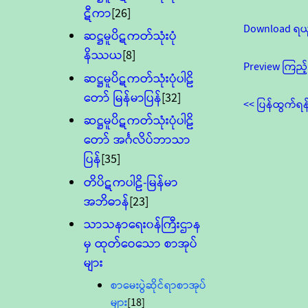
ဋီကာ
[26]
Download ရယ
ဆဋ္ဌမူပိဋကတ်သုံးပုံ
နိဿယ
[8]
Preview ကြည့်
ဆဋ္ဌမူပိဋကတ်သုံးပုံပါဠိ
တော် မြန်မာပြန်
[32]
<< ပြန်ထွက်ရန
ဆဋ္ဌမူပိဋကတ်သုံးပုံပါဠိ
တော် အင်္ဂလိပ်ဘာသာ
ပြန်
[35]
တိပိဋကပါဠိ-မြန်မာ
အဘိဓာန်
[23]
သာသနာရေး၀န်ကြီးဌာန
မှ ထုတ်ဝေသော စာအုပ်
များ
စာမေးပွဲဆိုင်ရာစာအုပ်
များ
[18]