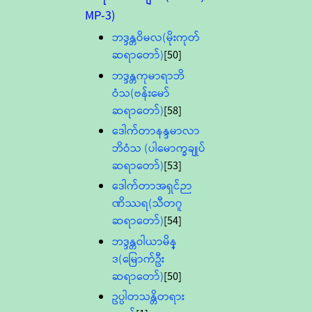
MP-3)
ဘဒ္ဒန္တဝိမလ(မိုးကုတ်
ဆရာတော်)
[50]
ဘဒ္ဒန္တကုမာရာဘိ
ဝံသ(ဗန်းမော်
ဆရာတော်)
[58]
ဒေါက်တာနန္ဒမာလာ
ဘိဝံသ (ပါမောက္ခချုပ်
ဆရာတော်)
[53]
ဒေါက်တာအရှင်ဉာ
ဏိဿရ(သီတဂူ
ဆရာတော်)
[54]
ဘဒ္ဒန္တဝါယာမိန္
ဒ(မြောက်ဦး
ဆရာတော်)
[50]
ဥပ္ပါတသန္တိတရား