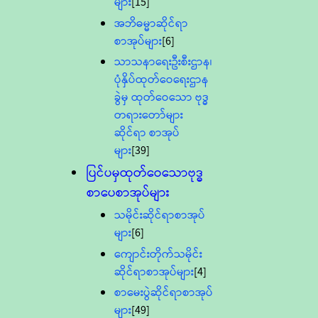
များ
[15]
အဘိဓမ္မာဆိုင်ရာ
စာအုပ်များ
[6]
သာသနာရေးဦးစီးဌာန၊
ပုံနှိပ်ထုတ်ဝေရေးဌာန
ခွဲမှ ထုတ်ဝေသော ဗုဒ္ဓ
တရားတော်များ
ဆိုင်ရာ စာအုပ်
များ
[39]
ပြင်ပမှထုတ်ဝေသောဗုဒ္ဓ
စာပေစာအုပ်များ
သမိုင်းဆိုင်ရာစာအုပ်
များ
[6]
ကျောင်းတိုက်သမိုင်း
ဆိုင်ရာစာအုပ်များ
[4]
စာမေးပွဲဆိုင်ရာစာအုပ်
များ
[49]