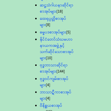
ဆဋ္ဌသံဂါယနာဆိုင်ရာ
စာအုပ်များ
[18]
ထေရုပ္ပတ္တိစာအုပ်
များ
[8]
ဓမ္မပဒစာအုပ်များ
[5]
နိုင်ငံတော်သံဃမဟာ
နာယကအဖွဲ့နှင့်
သက်ဆိုင်သောစာအုပ်
များ
[10]
ဗုဒ္ဓဘာသာဆိုင်ရာ
စာအုပ်များ
[144]
ဗုဒ္ဓဝင်ကျမ်းစာအုပ်
များ
[4]
ဘာသာဋီကာစာအုပ်
များ
[4]
ဝိနိစ္ဆယစာအုပ်