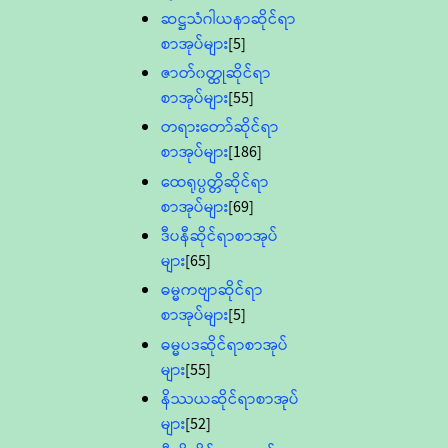
ဆဋ္ဌသံဂါယနာဆိုင်ရာ
စာအုပ်များ
[5]
ဇာတ်၀တ္ထုဆိုင်ရာ
စာအုပ်များ
[55]
တရားတော်ဆိုင်ရာ
စာအုပ်များ
[186]
ထေရုပ္ပတ္တိဆိုင်ရာ
စာအုပ်များ
[69]
ဒီပနီဆိုင်ရာစာအုပ်
များ
[65]
ဓမ္မကဗျာဆိုင်ရာ
စာအုပ်များ
[5]
ဓမ္မပဒဆိုင်ရာစာအုပ်
များ
[55]
နိဿယဆိုင်ရာစာအုပ်
များ
[52]