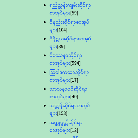
ရည်ညွှန်းကျမ်းဆိုင်ရာ
စာအုပ်များ
[59]
ဝိနည်းဆိုင်ရာစာအုပ်
များ
[104]
ဝိနိစ္ဆယဆိုင်ရာစာအုပ်
များ
[39]
ဝိပဿနာဆိုင်ရာ
စာအုပ်များ
[594]
သြဝါဒကထာဆိုင်ရာ
စာအုပ်များ
[17]
သာသနာ၀င်ဆိုင်ရာ
စာအုပ်များ
[40]
သုတ္တန်ဆိုင်ရာစာအုပ်
များ
[153]
အတ္ထုပ္ပတ္တိဆိုင်ရာ
စာအုပ်များ
[12]