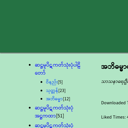
ဆဋ္ဌမူပိဋကတ်သုံးပုံပါဠိ
အဘိဓမ္မာ
တော်
သာသနာရေးဦးစ
ဝိနည်း
[5]
သုတ္တန်
[23]
အဘိဓမ္မာ
[12]
Downloaded 
ဆဋ္ဌမူပိဋကတ်သုံးပုံ
အဋ္ဌကထာ
[51]
Liked Times:
ဆဋ္ဌမူပိဋကတ်သုံးပုံ