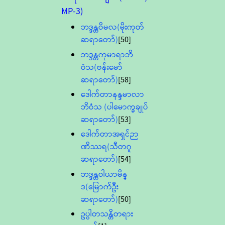
MP-3)
ဘဒ္ဒန္တဝိမလ(မိုးကုတ်
ဆရာတော်)
[50]
ဘဒ္ဒန္တကုမာရာဘိ
ဝံသ(ဗန်းမော်
ဆရာတော်)
[58]
ဒေါက်တာနန္ဒမာလာ
ဘိဝံသ (ပါမောက္ခချုပ်
ဆရာတော်)
[53]
ဒေါက်တာအရှင်ဉာ
ဏိဿရ(သီတဂူ
ဆရာတော်)
[54]
ဘဒ္ဒန္တဝါယာမိန္
ဒ(မြောက်ဦး
ဆရာတော်)
[50]
ဥပ္ပါတသန္တိတရား