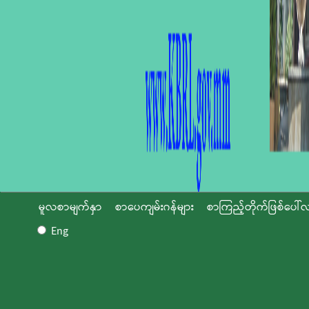
မူလစာမျက်နှာ
စာပေကျမ်းဂန်များ
စာကြည့်တိုက်ဖြစ်ပေါ်လ
Eng