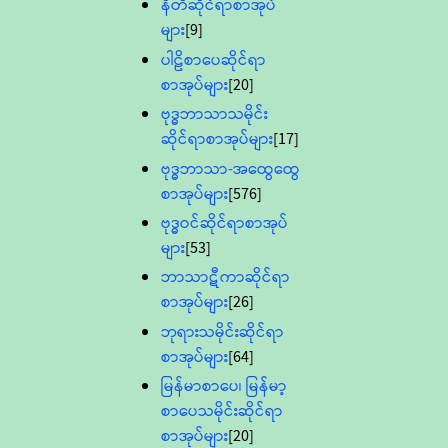
နီတိဆိုင်ရာစာအုပ်
များ
[9]
ပါဠိစာပေဆိုင်ရာ
စာအုပ်များ
[20]
ဗုဒ္ဓဘာသာသမိုင်း
ဆိုင်ရာစာအုပ်များ
[17]
ဗုဒ္ဓဘာသာ-အထွေထွေ
စာအုပ်များ
[576]
ဗုဒ္ဓဝင်ဆိုင်ရာစာအုပ်
များ
[53]
ဘာသာဋီကာဆိုင်ရာ
စာအုပ်များ
[26]
ဘုရားသမိုင်းဆိုင်ရာ
စာအုပ်များ
[64]
မြန်မာစာပေ၊ မြန်မာ့
စာပေသမိုင်းဆိုင်ရာ
စာအုပ်များ
[20]