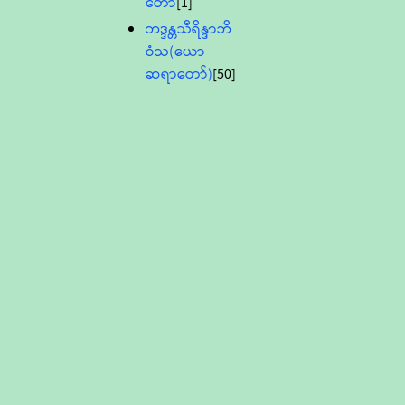
တော်
[1]
ဘဒ္ဒန္တသီရိန္ဒာဘိ
ဝံသ(ယော
ဆရာတော်)
[50]