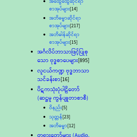
အထွေထွေဆိုင်ရာ
စာအုပ်များ
[14]
အဘိဓမ္မာဆိုင်ရာ
စာအုပ်များ
[217]
အဘိဓါန်ဆိုင်ရာ
စာအုပ်များ
[15]
အင်္ဂလိပ်ဘာသာဖြင့်ပြုစု
သော ဗုဒ္ဓစာပေများ
[895]
လူငယ်ကဏ္ဍ ဗုဒ္ဓဘာသာ
သင်ခန်းစာ
[16]
ပိဋကသုံးပုံပါဠိတော်
(ဆဋ္ဌမူ ကွန်ပျူတာစာစီ)
ဝိနည်း
[5]
သုတ္တန်
[23]
အဘိဓမ္မာ
[12]
တရားတော်များ (Audio,