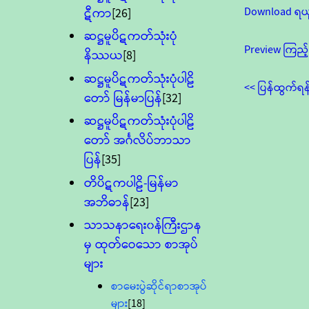
Download ရယ
ဋီကာ
[26]
ဆဋ္ဌမူပိဋကတ်သုံးပုံ
Preview ကြည့်
နိဿယ
[8]
ဆဋ္ဌမူပိဋကတ်သုံးပုံပါဠိ
<< ပြန်ထွက်ရန
တော် မြန်မာပြန်
[32]
ဆဋ္ဌမူပိဋကတ်သုံးပုံပါဠိ
တော် အင်္ဂလိပ်ဘာသာ
ပြန်
[35]
တိပိဋကပါဠိ-မြန်မာ
အဘိဓာန်
[23]
သာသနာရေး၀န်ကြီးဌာန
မှ ထုတ်ဝေသော စာအုပ်
များ
စာမေးပွဲဆိုင်ရာစာအုပ်
များ
[18]