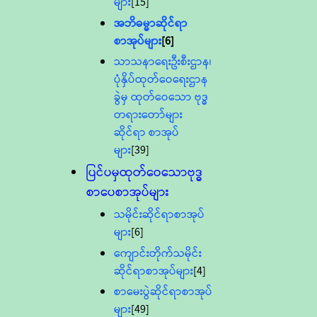
များ
[15]
အဘိဓမ္မာဆိုင်ရာ
စာအုပ်များ
[6]
သာသနာရေးဦးစီးဌာန၊
ပုံနှိပ်ထုတ်ဝေရေးဌာန
ခွဲမှ ထုတ်ဝေသော ဗုဒ္ဓ
တရားတော်များ
ဆိုင်ရာ စာအုပ်
များ
[39]
ပြင်ပမှထုတ်ဝေသောဗုဒ္ဓ
စာပေစာအုပ်များ
သမိုင်းဆိုင်ရာစာအုပ်
များ
[6]
ကျောင်းတိုက်သမိုင်း
ဆိုင်ရာစာအုပ်များ
[4]
စာမေးပွဲဆိုင်ရာစာအုပ်
များ
[49]