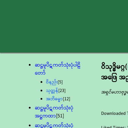
ဆဋ္ဌမူပိဋကတ်သုံးပုံပါဠိ
ဝိသုဒ္ဓိမဂ
တော်
အဖြေ အညွ
ဝိနည်း
[5]
သုတ္တန်
[23]
အရှင်မဟာဗုဒ
အဘိဓမ္မာ
[12]
ဆဋ္ဌမူပိဋကတ်သုံးပုံ
Downloaded 
အဋ္ဌကထာ
[51]
ဆဋ္ဌမူပိဋကတ်သုံးပုံ
Liked Times: