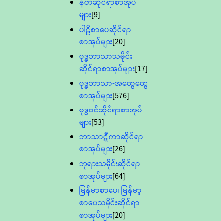
နီတိဆိုင်ရာစာအုပ်
များ
[9]
ပါဠိစာပေဆိုင်ရာ
စာအုပ်များ
[20]
ဗုဒ္ဓဘာသာသမိုင်း
ဆိုင်ရာစာအုပ်များ
[17]
ဗုဒ္ဓဘာသာ-အထွေထွေ
စာအုပ်များ
[576]
ဗုဒ္ဓဝင်ဆိုင်ရာစာအုပ်
များ
[53]
ဘာသာဋီကာဆိုင်ရာ
စာအုပ်များ
[26]
ဘုရားသမိုင်းဆိုင်ရာ
စာအုပ်များ
[64]
မြန်မာစာပေ၊ မြန်မာ့
စာပေသမိုင်းဆိုင်ရာ
စာအုပ်များ
[20]