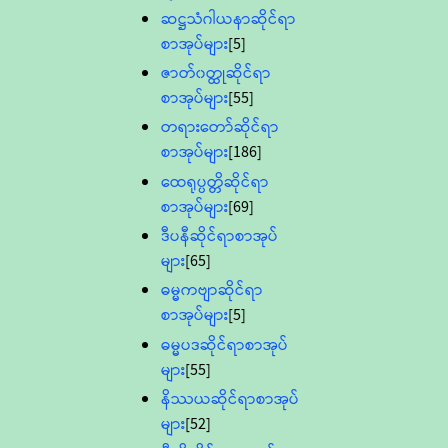
ဆဋ္ဌသံဂါယနာဆိုင်ရာ
စာအုပ်များ
[5]
ဇာတ်၀တ္ထုဆိုင်ရာ
စာအုပ်များ
[55]
တရားတော်ဆိုင်ရာ
စာအုပ်များ
[186]
ထေရုပ္ပတ္တိဆိုင်ရာ
စာအုပ်များ
[69]
ဒီပနီဆိုင်ရာစာအုပ်
များ
[65]
ဓမ္မကဗျာဆိုင်ရာ
စာအုပ်များ
[5]
ဓမ္မပဒဆိုင်ရာစာအုပ်
များ
[55]
နိဿယဆိုင်ရာစာအုပ်
များ
[52]