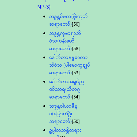
MP-3)
ဘဒ္ဒန္တဝိမလ(မိုးကုတ်
ဆရာတော်)
[50]
ဘဒ္ဒန္တကုမာရာဘိ
ဝံသ(ဗန်းမော်
ဆရာတော်)
[58]
ဒေါက်တာနန္ဒမာလာ
ဘိဝံသ (ပါမောက္ခချုပ်
ဆရာတော်)
[53]
ဒေါက်တာအရှင်ဉာ
ဏိဿရ(သီတဂူ
ဆရာတော်)
[54]
ဘဒ္ဒန္တဝါယာမိန္
ဒ(မြောက်ဦး
ဆရာတော်)
[50]
ဥပ္ပါတသန္တိတရား