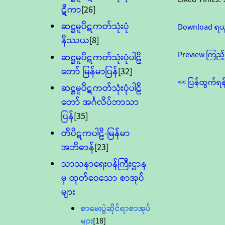
ဋီကာ
[26]
ဆဋ္ဌမူပိဋကတ်သုံးပုံ
Download ရယ
နိဿယ
[8]
Preview ကြည့်
ဆဋ္ဌမူပိဋကတ်သုံးပုံပါဠိ
တော် မြန်မာပြန်
[32]
<< ပြန်ထွက်ရန
ဆဋ္ဌမူပိဋကတ်သုံးပုံပါဠိ
တော် အင်္ဂလိပ်ဘာသာ
ပြန်
[35]
တိပိဋကပါဠိ-မြန်မာ
အဘိဓာန်
[23]
သာသနာရေး၀န်ကြီးဌာန
မှ ထုတ်ဝေသော စာအုပ်
များ
စာမေးပွဲဆိုင်ရာစာအုပ်
များ
[18]