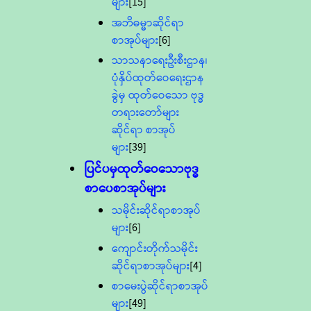
များ
[15]
အဘိဓမ္မာဆိုင်ရာ
စာအုပ်များ
[6]
သာသနာရေးဦးစီးဌာန၊
ပုံနှိပ်ထုတ်ဝေရေးဌာန
ခွဲမှ ထုတ်ဝေသော ဗုဒ္ဓ
တရားတော်များ
ဆိုင်ရာ စာအုပ်
များ
[39]
ပြင်ပမှထုတ်ဝေသောဗုဒ္ဓ
စာပေစာအုပ်များ
သမိုင်းဆိုင်ရာစာအုပ်
များ
[6]
ကျောင်းတိုက်သမိုင်း
ဆိုင်ရာစာအုပ်များ
[4]
စာမေးပွဲဆိုင်ရာစာအုပ်
များ
[49]