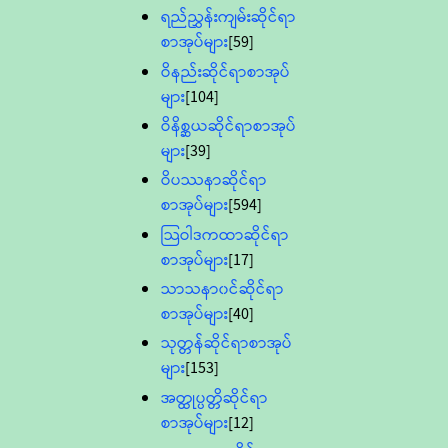
ရည်ညွှန်းကျမ်းဆိုင်ရာ
စာအုပ်များ
[59]
ဝိနည်းဆိုင်ရာစာအုပ်
များ
[104]
ဝိနိစ္ဆယဆိုင်ရာစာအုပ်
များ
[39]
ဝိပဿနာဆိုင်ရာ
စာအုပ်များ
[594]
သြဝါဒကထာဆိုင်ရာ
စာအုပ်များ
[17]
သာသနာ၀င်ဆိုင်ရာ
စာအုပ်များ
[40]
သုတ္တန်ဆိုင်ရာစာအုပ်
များ
[153]
အတ္ထုပ္ပတ္တိဆိုင်ရာ
စာအုပ်များ
[12]