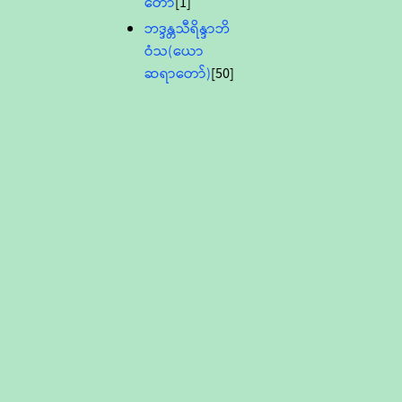
တော်
[1]
ဘဒ္ဒန္တသီရိန္ဒာဘိ
ဝံသ(ယော
ဆရာတော်)
[50]