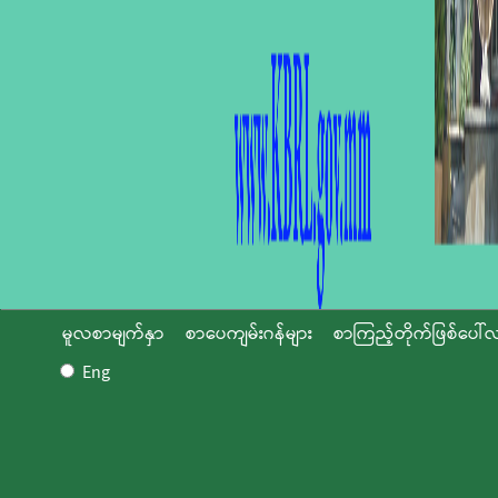
မူလစာမျက်နှာ
စာပေကျမ်းဂန်များ
စာကြည့်တိုက်ဖြစ်ပေါ်လ
Eng