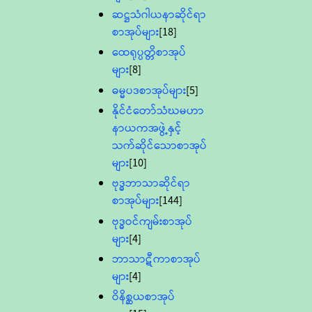
ဆဋ္ဌသံဂါယနာဆိုင်ရာ
စာအုပ်များ
[18]
ထေရုပ္ပတ္တိစာအုပ်
များ
[8]
ဓမ္မပဒစာအုပ်များ
[5]
နိုင်ငံတော်သံဃမဟာ
နာယကအဖွဲ့နှင့်
သက်ဆိုင်သောစာအုပ်
များ
[10]
ဗုဒ္ဓဘာသာဆိုင်ရာ
စာအုပ်များ
[144]
ဗုဒ္ဓဝင်ကျမ်းစာအုပ်
များ
[4]
ဘာသာဋီကာစာအုပ်
များ
[4]
ဝိနိစ္ဆယစာအုပ်