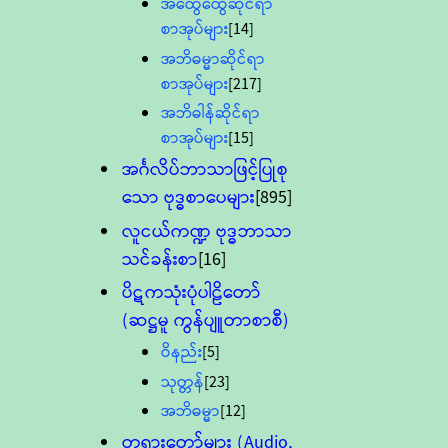
အထွေထွေဆိုင်ရာ
စာအုပ်များ
[14]
အဘိဓမ္မာဆိုင်ရာ
စာအုပ်များ
[217]
အဘိဓါန်ဆိုင်ရာ
စာအုပ်များ
[15]
အင်္ဂလိပ်ဘာသာဖြင့်ပြုစု
သော ဗုဒ္ဓစာပေများ
[895]
လူငယ်ကဏ္ဍ ဗုဒ္ဓဘာသာ
သင်ခန်းစာ
[16]
ပိဋကသုံးပုံပါဠိတော်
(ဆဋ္ဌမူ ကွန်ပျူတာစာစီ)
ဝိနည်း
[5]
သုတ္တန်
[23]
အဘိဓမ္မာ
[12]
တရားတော်များ (Audio,