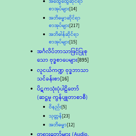
အထွေထွေဆိုင်ရာ
စာအုပ်များ
[14]
အဘိဓမ္မာဆိုင်ရာ
စာအုပ်များ
[217]
အဘိဓါန်ဆိုင်ရာ
စာအုပ်များ
[15]
အင်္ဂလိပ်ဘာသာဖြင့်ပြုစု
သော ဗုဒ္ဓစာပေများ
[895]
လူငယ်ကဏ္ဍ ဗုဒ္ဓဘာသာ
သင်ခန်းစာ
[16]
ပိဋကသုံးပုံပါဠိတော်
(ဆဋ္ဌမူ ကွန်ပျူတာစာစီ)
ဝိနည်း
[5]
သုတ္တန်
[23]
အဘိဓမ္မာ
[12]
တရားတော်များ (Audio,