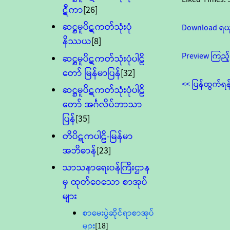
ဋီကာ
[26]
ဆဋ္ဌမူပိဋကတ်သုံးပုံ
Download ရယ
နိဿယ
[8]
Preview ကြည့်
ဆဋ္ဌမူပိဋကတ်သုံးပုံပါဠိ
တော် မြန်မာပြန်
[32]
<< ပြန်ထွက်ရန
ဆဋ္ဌမူပိဋကတ်သုံးပုံပါဠိ
တော် အင်္ဂလိပ်ဘာသာ
ပြန်
[35]
တိပိဋကပါဠိ-မြန်မာ
အဘိဓာန်
[23]
သာသနာရေး၀န်ကြီးဌာန
မှ ထုတ်ဝေသော စာအုပ်
များ
စာမေးပွဲဆိုင်ရာစာအုပ်
များ
[18]