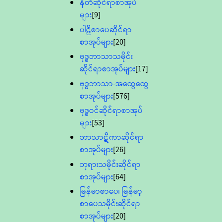
နီတိဆိုင်ရာစာအုပ်
များ
[9]
ပါဠိစာပေဆိုင်ရာ
စာအုပ်များ
[20]
ဗုဒ္ဓဘာသာသမိုင်း
ဆိုင်ရာစာအုပ်များ
[17]
ဗုဒ္ဓဘာသာ-အထွေထွေ
စာအုပ်များ
[576]
ဗုဒ္ဓဝင်ဆိုင်ရာစာအုပ်
များ
[53]
ဘာသာဋီကာဆိုင်ရာ
စာအုပ်များ
[26]
ဘုရားသမိုင်းဆိုင်ရာ
စာအုပ်များ
[64]
မြန်မာစာပေ၊ မြန်မာ့
စာပေသမိုင်းဆိုင်ရာ
စာအုပ်များ
[20]