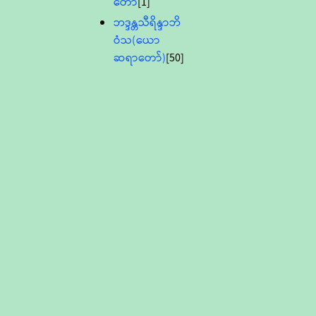
တော်
[1]
ဘဒ္ဒန္တသီရိန္ဒာဘိ
ဝံသ(ယော
ဆရာတော်)
[50]