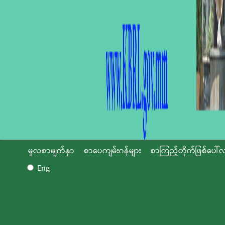
မူလစာမျက်နှာ
စာပေကျမ်းဂန်များ
စာကြည့်တိုက်ဖြစ်ပေါ်လ
Eng