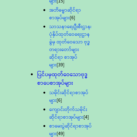
များ
[15]
အဘိဓမ္မာဆိုင်ရာ
စာအုပ်များ
[6]
သာသနာရေးဦးစီးဌာန၊
ပုံနှိပ်ထုတ်ဝေရေးဌာန
ခွဲမှ ထုတ်ဝေသော ဗုဒ္ဓ
တရားတော်များ
ဆိုင်ရာ စာအုပ်
များ
[39]
ပြင်ပမှထုတ်ဝေသောဗုဒ္ဓ
စာပေစာအုပ်များ
သမိုင်းဆိုင်ရာစာအုပ်
များ
[6]
ကျောင်းတိုက်သမိုင်း
ဆိုင်ရာစာအုပ်များ
[4]
စာမေးပွဲဆိုင်ရာစာအုပ်
များ
[49]