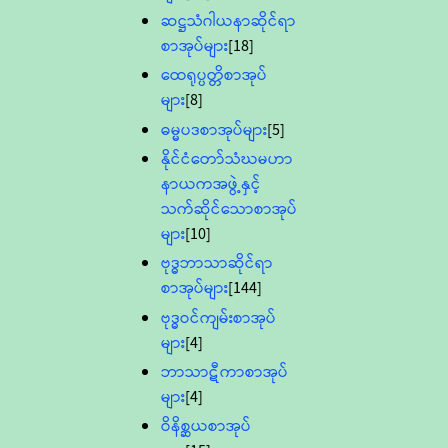
ဆဋ္ဌသံဂါယနာဆိုင်ရာ
စာအုပ်များ
[18]
ထေရုပ္ပတ္တိစာအုပ်
များ
[8]
ဓမ္မပဒစာအုပ်များ
[5]
နိုင်ငံတော်သံဃမဟာ
နာယကအဖွဲ့နှင့်
သက်ဆိုင်သောစာအုပ်
များ
[10]
ဗုဒ္ဓဘာသာဆိုင်ရာ
စာအုပ်များ
[144]
ဗုဒ္ဓဝင်ကျမ်းစာအုပ်
များ
[4]
ဘာသာဋီကာစာအုပ်
များ
[4]
ဝိနိစ္ဆယစာအုပ်