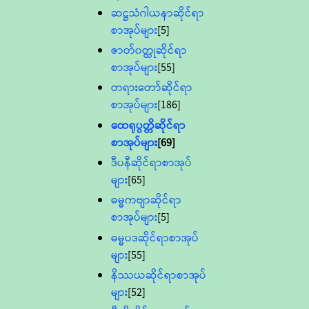
ဆဋ္ဌသံဂါယနာဆိုင်ရာ
စာအုပ်များ
[5]
ဇာတ်၀တ္ထုဆိုင်ရာ
စာအုပ်များ
[55]
တရားတော်ဆိုင်ရာ
စာအုပ်များ
[186]
ထေရုပ္ပတ္တိဆိုင်ရာ
စာအုပ်များ
[69]
ဒီပနီဆိုင်ရာစာအုပ်
များ
[65]
ဓမ္မကဗျာဆိုင်ရာ
စာအုပ်များ
[5]
ဓမ္မပဒဆိုင်ရာစာအုပ်
များ
[55]
နိဿယဆိုင်ရာစာအုပ်
များ
[52]