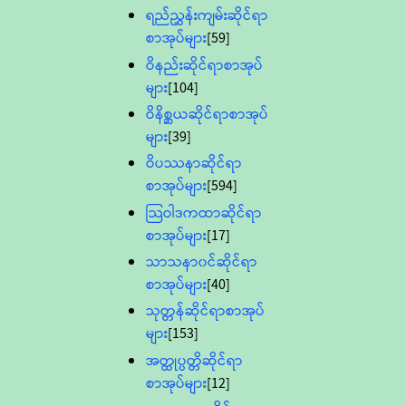
ရည်ညွှန်းကျမ်းဆိုင်ရာ
စာအုပ်များ
[59]
ဝိနည်းဆိုင်ရာစာအုပ်
များ
[104]
ဝိနိစ္ဆယဆိုင်ရာစာအုပ်
များ
[39]
ဝိပဿနာဆိုင်ရာ
စာအုပ်များ
[594]
သြဝါဒကထာဆိုင်ရာ
စာအုပ်များ
[17]
သာသနာ၀င်ဆိုင်ရာ
စာအုပ်များ
[40]
သုတ္တန်ဆိုင်ရာစာအုပ်
များ
[153]
အတ္ထုပ္ပတ္တိဆိုင်ရာ
စာအုပ်များ
[12]