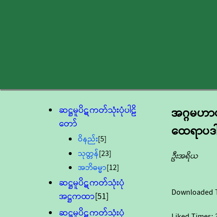
ဆဋ္ဌမူပိဋကတ်သုံးပုံပါဠိ
အဂ္ဂမဟာ
တော်
ထေရာပဒါ
ဝိနည်း
[5]
သုတ္တန်
[23]
ဦးအရိယ
အဘိဓမ္မာ
[12]
ဆဋ္ဌမူပိဋကတ်သုံးပုံ
Downloaded 
အဋ္ဌကထာ
[51]
ဆဋ္ဌမူပိဋကတ်သုံးပုံ
Liked Times: