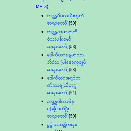
MP-3)
ဘဒ္ဒန္တဝိမလ(မိုးကုတ်
ဆရာတော်)
[50]
ဘဒ္ဒန္တကုမာရာဘိ
ဝံသ(ဗန်းမော်
ဆရာတော်)
[58]
ဒေါက်တာနန္ဒမာလာ
ဘိဝံသ (ပါမောက္ခချုပ်
ဆရာတော်)
[53]
ဒေါက်တာအရှင်ဉာ
ဏိဿရ(သီတဂူ
ဆရာတော်)
[54]
ဘဒ္ဒန္တဝါယာမိန္
ဒ(မြောက်ဦး
ဆရာတော်)
[50]
ဥပ္ပါတသန္တိတရား