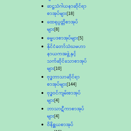
ဆဋ္ဌသံဂါယနာဆိုင်ရာ
စာအုပ်များ
[18]
ထေရုပ္ပတ္တိစာအုပ်
များ
[8]
ဓမ္မပဒစာအုပ်များ
[5]
နိုင်ငံတော်သံဃမဟာ
နာယကအဖွဲ့နှင့်
သက်ဆိုင်သောစာအုပ်
များ
[10]
ဗုဒ္ဓဘာသာဆိုင်ရာ
စာအုပ်များ
[144]
ဗုဒ္ဓဝင်ကျမ်းစာအုပ်
များ
[4]
ဘာသာဋီကာစာအုပ်
များ
[4]
ဝိနိစ္ဆယစာအုပ်