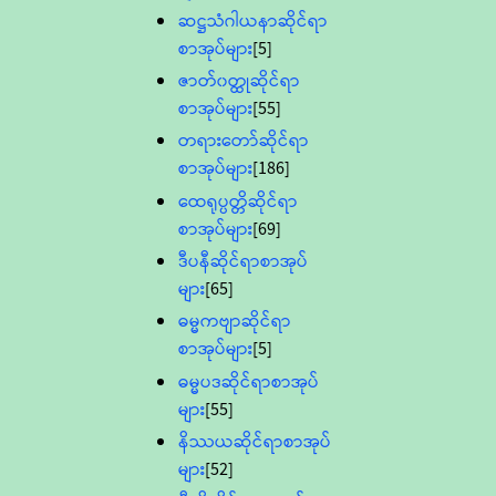
ဆဋ္ဌသံဂါယနာဆိုင်ရာ
စာအုပ်များ
[5]
ဇာတ်၀တ္ထုဆိုင်ရာ
စာအုပ်များ
[55]
တရားတော်ဆိုင်ရာ
စာအုပ်များ
[186]
ထေရုပ္ပတ္တိဆိုင်ရာ
စာအုပ်များ
[69]
ဒီပနီဆိုင်ရာစာအုပ်
များ
[65]
ဓမ္မကဗျာဆိုင်ရာ
စာအုပ်များ
[5]
ဓမ္မပဒဆိုင်ရာစာအုပ်
များ
[55]
နိဿယဆိုင်ရာစာအုပ်
များ
[52]