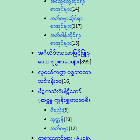
အထွေထွေဆိုင်ရာ
စာအုပ်များ
[14]
အဘိဓမ္မာဆိုင်ရာ
စာအုပ်များ
[217]
အဘိဓါန်ဆိုင်ရာ
စာအုပ်များ
[15]
အင်္ဂလိပ်ဘာသာဖြင့်ပြုစု
သော ဗုဒ္ဓစာပေများ
[895]
လူငယ်ကဏ္ဍ ဗုဒ္ဓဘာသာ
သင်ခန်းစာ
[16]
ပိဋကသုံးပုံပါဠိတော်
(ဆဋ္ဌမူ ကွန်ပျူတာစာစီ)
ဝိနည်း
[5]
သုတ္တန်
[23]
အဘိဓမ္မာ
[12]
တရားတော်များ (Audio,