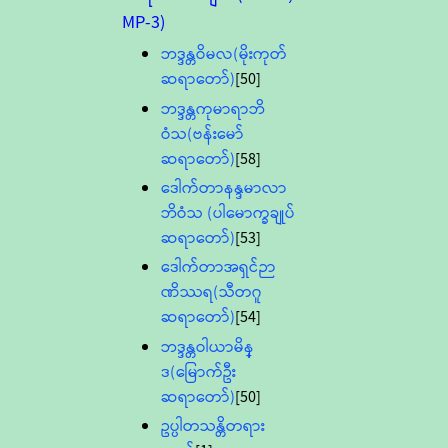
MP-3)
ဘဒ္ဒန္တဝိမလ(မိုးကုတ်
ဆရာတော်)
[50]
ဘဒ္ဒန္တကုမာရာဘိ
ဝံသ(ဗန်းမော်
ဆရာတော်)
[58]
ဒေါက်တာနန္ဒမာလာ
ဘိဝံသ (ပါမောက္ခချုပ်
ဆရာတော်)
[53]
ဒေါက်တာအရှင်ဉာ
ဏိဿရ(သီတဂူ
ဆရာတော်)
[54]
ဘဒ္ဒန္တဝါယာမိန္
ဒ(မြောက်ဦး
ဆရာတော်)
[50]
ဥပ္ပါတသန္တိတရား