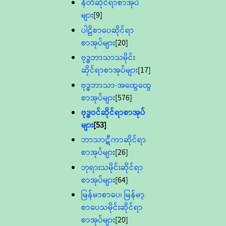
နီတိဆိုင်ရာစာအုပ်
များ
[9]
ပါဠိစာပေဆိုင်ရာ
စာအုပ်များ
[20]
ဗုဒ္ဓဘာသာသမိုင်း
ဆိုင်ရာစာအုပ်များ
[17]
ဗုဒ္ဓဘာသာ-အထွေထွေ
စာအုပ်များ
[576]
ဗုဒ္ဓဝင်ဆိုင်ရာစာအုပ်
များ
[53]
ဘာသာဋီကာဆိုင်ရာ
စာအုပ်များ
[26]
ဘုရားသမိုင်းဆိုင်ရာ
စာအုပ်များ
[64]
မြန်မာစာပေ၊ မြန်မာ့
စာပေသမိုင်းဆိုင်ရာ
စာအုပ်များ
[20]