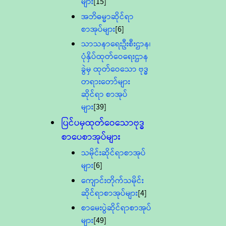
များ
[15]
အဘိဓမ္မာဆိုင်ရာ
စာအုပ်များ
[6]
သာသနာရေးဦးစီးဌာန၊
ပုံနှိပ်ထုတ်ဝေရေးဌာန
ခွဲမှ ထုတ်ဝေသော ဗုဒ္ဓ
တရားတော်များ
ဆိုင်ရာ စာအုပ်
များ
[39]
ပြင်ပမှထုတ်ဝေသောဗုဒ္ဓ
စာပေစာအုပ်များ
သမိုင်းဆိုင်ရာစာအုပ်
များ
[6]
ကျောင်းတိုက်သမိုင်း
ဆိုင်ရာစာအုပ်များ
[4]
စာမေးပွဲဆိုင်ရာစာအုပ်
များ
[49]