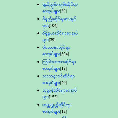
ရည်ညွှန်းကျမ်းဆိုင်ရာ
စာအုပ်များ
[59]
ဝိနည်းဆိုင်ရာစာအုပ်
များ
[104]
ဝိနိစ္ဆယဆိုင်ရာစာအုပ်
များ
[39]
ဝိပဿနာဆိုင်ရာ
စာအုပ်များ
[594]
သြဝါဒကထာဆိုင်ရာ
စာအုပ်များ
[17]
သာသနာ၀င်ဆိုင်ရာ
စာအုပ်များ
[40]
သုတ္တန်ဆိုင်ရာစာအုပ်
များ
[153]
အတ္ထုပ္ပတ္တိဆိုင်ရာ
စာအုပ်များ
[12]