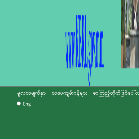
မူလစာမျက်နှာ
စာပေကျမ်းဂန်များ
စာကြည့်တိုက်ဖြစ်ပေါ်လ
Eng