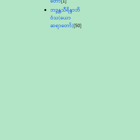
တော်
[1]
ဘဒ္ဒန္တသီရိန္ဒာဘိ
ဝံသ(ယော
ဆရာတော်)
[50]