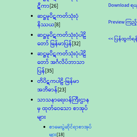
Download ရယ
ဋီကာ
[26]
ဆဋ္ဌမူပိဋကတ်သုံးပုံ
Preview ကြည့်
နိဿယ
[8]
ဆဋ္ဌမူပိဋကတ်သုံးပုံပါဠိ
<< ပြန်ထွက်ရန
တော် မြန်မာပြန်
[32]
ဆဋ္ဌမူပိဋကတ်သုံးပုံပါဠိ
တော် အင်္ဂလိပ်ဘာသာ
ပြန်
[35]
တိပိဋကပါဠိ-မြန်မာ
အဘိဓာန်
[23]
သာသနာရေး၀န်ကြီးဌာန
မှ ထုတ်ဝေသော စာအုပ်
များ
စာမေးပွဲဆိုင်ရာစာအုပ်
များ
[18]