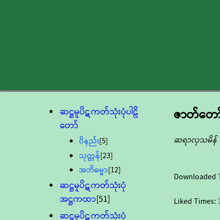
ဆဋ္ဌမူပိဋကတ်သုံးပုံပါဠိ
ဇာတ်တော်
တော်
ဆရာလှသမိန်
ဝိနည်း
[5]
သုတ္တန်
[23]
အဘိဓမ္မာ
[12]
Downloaded 
ဆဋ္ဌမူပိဋကတ်သုံးပုံ
အဋ္ဌကထာ
[51]
Liked Times:
ဆဋ္ဌမူပိဋကတ်သုံးပုံ