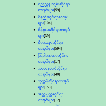
ရည်ညွှန်းကျမ်းဆိုင်ရာ
စာအုပ်များ
[59]
ဝိနည်းဆိုင်ရာစာအုပ်
များ
[104]
ဝိနိစ္ဆယဆိုင်ရာစာအုပ်
များ
[39]
ဝိပဿနာဆိုင်ရာ
စာအုပ်များ
[594]
သြဝါဒကထာဆိုင်ရာ
စာအုပ်များ
[17]
သာသနာ၀င်ဆိုင်ရာ
စာအုပ်များ
[40]
သုတ္တန်ဆိုင်ရာစာအုပ်
များ
[153]
အတ္ထုပ္ပတ္တိဆိုင်ရာ
စာအုပ်များ
[12]