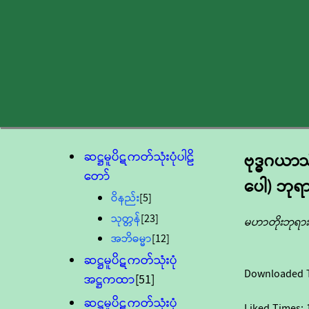
ဆဋ္ဌမူပိဋကတ်သုံးပုံပါဠိ
ဗုဒ္ဓဂယာ
တော်
ပေါ) ဘုရာ
ဝိနည်း
[5]
သုတ္တန်
[23]
မဟာတိုးဘုရားဖ
အဘိဓမ္မာ
[12]
ဆဋ္ဌမူပိဋကတ်သုံးပုံ
Downloaded 
အဋ္ဌကထာ
[51]
ဆဋ္ဌမူပိဋကတ်သုံးပုံ
Liked Times: