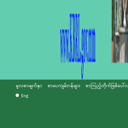
မူလစာမျက်နှာ
စာပေကျမ်းဂန်များ
စာကြည့်တိုက်ဖြစ်ပေါ်လ
Eng