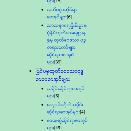
များ
[15]
အဘိဓမ္မာဆိုင်ရာ
စာအုပ်များ
[6]
သာသနာရေးဦးစီးဌာန၊
ပုံနှိပ်ထုတ်ဝေရေးဌာန
ခွဲမှ ထုတ်ဝေသော ဗုဒ္ဓ
တရားတော်များ
ဆိုင်ရာ စာအုပ်
များ
[39]
ပြင်ပမှထုတ်ဝေသောဗုဒ္ဓ
စာပေစာအုပ်များ
သမိုင်းဆိုင်ရာစာအုပ်
များ
[6]
ကျောင်းတိုက်သမိုင်း
ဆိုင်ရာစာအုပ်များ
[4]
စာမေးပွဲဆိုင်ရာစာအုပ်
များ
[49]