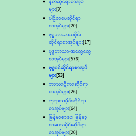
နီတိဆိုင်ရာစာအုပ်
များ
[9]
ပါဠိစာပေဆိုင်ရာ
စာအုပ်များ
[20]
ဗုဒ္ဓဘာသာသမိုင်း
ဆိုင်ရာစာအုပ်များ
[17]
ဗုဒ္ဓဘာသာ-အထွေထွေ
စာအုပ်များ
[576]
ဗုဒ္ဓဝင်ဆိုင်ရာစာအုပ်
များ
[53]
ဘာသာဋီကာဆိုင်ရာ
စာအုပ်များ
[26]
ဘုရားသမိုင်းဆိုင်ရာ
စာအုပ်များ
[64]
မြန်မာစာပေ၊ မြန်မာ့
စာပေသမိုင်းဆိုင်ရာ
စာအုပ်များ
[20]