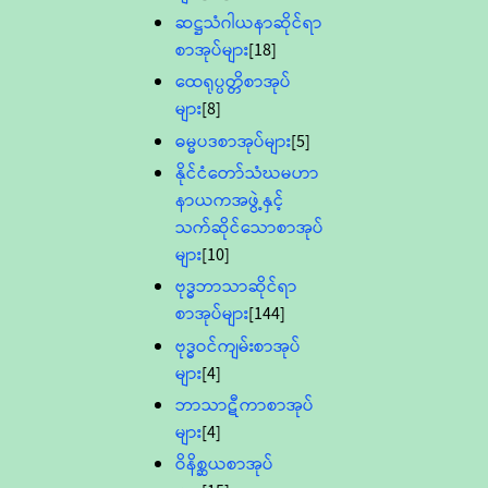
ဆဋ္ဌသံဂါယနာဆိုင်ရာ
စာအုပ်များ
[18]
ထေရုပ္ပတ္တိစာအုပ်
များ
[8]
ဓမ္မပဒစာအုပ်များ
[5]
နိုင်ငံတော်သံဃမဟာ
နာယကအဖွဲ့နှင့်
သက်ဆိုင်သောစာအုပ်
များ
[10]
ဗုဒ္ဓဘာသာဆိုင်ရာ
စာအုပ်များ
[144]
ဗုဒ္ဓဝင်ကျမ်းစာအုပ်
များ
[4]
ဘာသာဋီကာစာအုပ်
များ
[4]
ဝိနိစ္ဆယစာအုပ်