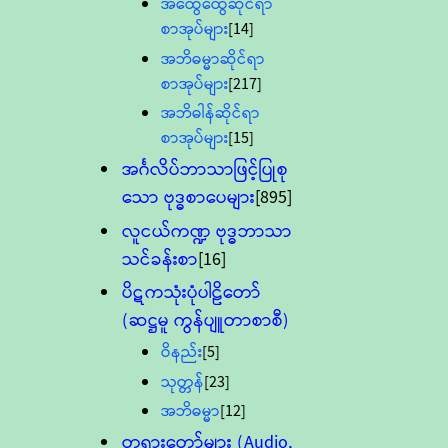
အထွေထွေဆိုင်ရာ
စာအုပ်များ
[14]
အဘိဓမ္မာဆိုင်ရာ
စာအုပ်များ
[217]
အဘိဓါန်ဆိုင်ရာ
စာအုပ်များ
[15]
အင်္ဂလိပ်ဘာသာဖြင့်ပြုစု
သော ဗုဒ္ဓစာပေများ
[895]
လူငယ်ကဏ္ဍ ဗုဒ္ဓဘာသာ
သင်ခန်းစာ
[16]
ပိဋကသုံးပုံပါဠိတော်
(ဆဋ္ဌမူ ကွန်ပျူတာစာစီ)
ဝိနည်း
[5]
သုတ္တန်
[23]
အဘိဓမ္မာ
[12]
တရားတော်များ (Audio,