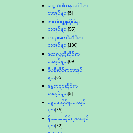
ဆဋ္ဌသံဂါယနာဆိုင်ရာ
စာအုပ်များ
[5]
ဇာတ်၀တ္ထုဆိုင်ရာ
စာအုပ်များ
[55]
တရားတော်ဆိုင်ရာ
စာအုပ်များ
[186]
ထေရုပ္ပတ္တိဆိုင်ရာ
စာအုပ်များ
[69]
ဒီပနီဆိုင်ရာစာအုပ်
များ
[65]
ဓမ္မကဗျာဆိုင်ရာ
စာအုပ်များ
[5]
ဓမ္မပဒဆိုင်ရာစာအုပ်
များ
[55]
နိဿယဆိုင်ရာစာအုပ်
များ
[52]