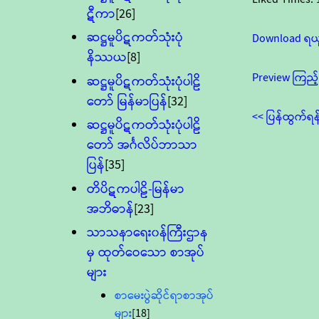
ဋီကာ
[26]
ဆဋ္ဌမူပိဋကတ်သုံးပုံ
Download ရယ
နိဿယ
[8]
Preview ကြည့်
ဆဋ္ဌမူပိဋကတ်သုံးပုံပါဠိ
တော် မြန်မာပြန်
[32]
<< ပြန်ထွက်ရန
ဆဋ္ဌမူပိဋကတ်သုံးပုံပါဠိ
တော် အင်္ဂလိပ်ဘာသာ
ပြန်
[35]
တိပိဋကပါဠိ-မြန်မာ
အဘိဓာန်
[23]
သာသနာရေး၀န်ကြီးဌာန
မှ ထုတ်ဝေသော စာအုပ်
များ
စာမေးပွဲဆိုင်ရာစာအုပ်
များ
[18]