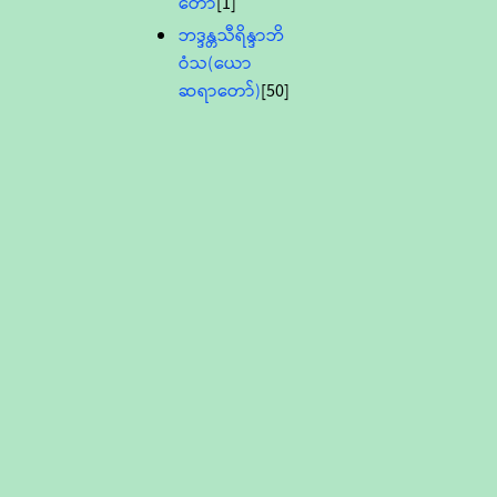
တော်
[1]
ဘဒ္ဒန္တသီရိန္ဒာဘိ
ဝံသ(ယော
ဆရာတော်)
[50]