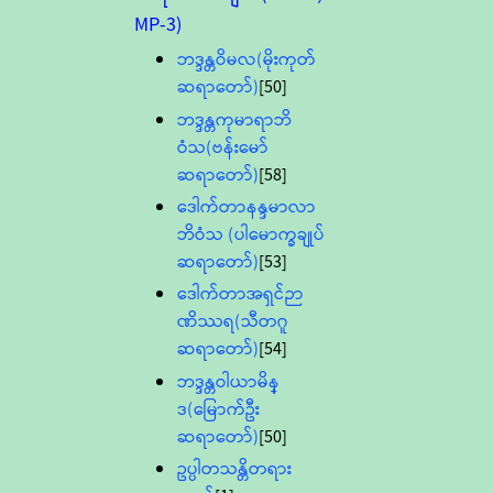
MP-3)
ဘဒ္ဒန္တဝိမလ(မိုးကုတ်
ဆရာတော်)
[50]
ဘဒ္ဒန္တကုမာရာဘိ
ဝံသ(ဗန်းမော်
ဆရာတော်)
[58]
ဒေါက်တာနန္ဒမာလာ
ဘိဝံသ (ပါမောက္ခချုပ်
ဆရာတော်)
[53]
ဒေါက်တာအရှင်ဉာ
ဏိဿရ(သီတဂူ
ဆရာတော်)
[54]
ဘဒ္ဒန္တဝါယာမိန္
ဒ(မြောက်ဦး
ဆရာတော်)
[50]
ဥပ္ပါတသန္တိတရား