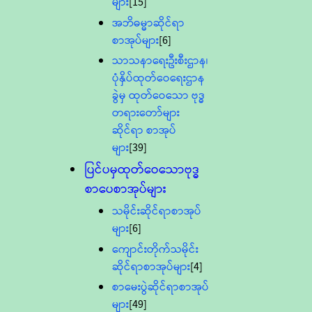
များ
[15]
အဘိဓမ္မာဆိုင်ရာ
စာအုပ်များ
[6]
သာသနာရေးဦးစီးဌာန၊
ပုံနှိပ်ထုတ်ဝေရေးဌာန
ခွဲမှ ထုတ်ဝေသော ဗုဒ္ဓ
တရားတော်များ
ဆိုင်ရာ စာအုပ်
များ
[39]
ပြင်ပမှထုတ်ဝေသောဗုဒ္ဓ
စာပေစာအုပ်များ
သမိုင်းဆိုင်ရာစာအုပ်
များ
[6]
ကျောင်းတိုက်သမိုင်း
ဆိုင်ရာစာအုပ်များ
[4]
စာမေးပွဲဆိုင်ရာစာအုပ်
များ
[49]