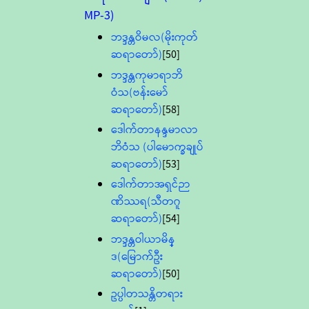
MP-3)
ဘဒ္ဒန္တဝိမလ(မိုးကုတ်
ဆရာတော်)
[50]
ဘဒ္ဒန္တကုမာရာဘိ
ဝံသ(ဗန်းမော်
ဆရာတော်)
[58]
ဒေါက်တာနန္ဒမာလာ
ဘိဝံသ (ပါမောက္ခချုပ်
ဆရာတော်)
[53]
ဒေါက်တာအရှင်ဉာ
ဏိဿရ(သီတဂူ
ဆရာတော်)
[54]
ဘဒ္ဒန္တဝါယာမိန္
ဒ(မြောက်ဦး
ဆရာတော်)
[50]
ဥပ္ပါတသန္တိတရား