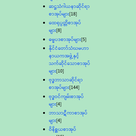
ဆဋ္ဌသံဂါယနာဆိုင်ရာ
စာအုပ်များ
[18]
ထေရုပ္ပတ္တိစာအုပ်
များ
[8]
ဓမ္မပဒစာအုပ်များ
[5]
နိုင်ငံတော်သံဃမဟာ
နာယကအဖွဲ့နှင့်
သက်ဆိုင်သောစာအုပ်
များ
[10]
ဗုဒ္ဓဘာသာဆိုင်ရာ
စာအုပ်များ
[144]
ဗုဒ္ဓဝင်ကျမ်းစာအုပ်
များ
[4]
ဘာသာဋီကာစာအုပ်
များ
[4]
ဝိနိစ္ဆယစာအုပ်