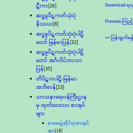
Download ရယ
ဋီကာ
[26]
ဆဋ္ဌမူပိဋကတ်သုံးပုံ
Preview ကြည့်
နိဿယ
[8]
ဆဋ္ဌမူပိဋကတ်သုံးပုံပါဠိ
<< ပြန်ထွက်ရန
တော် မြန်မာပြန်
[32]
ဆဋ္ဌမူပိဋကတ်သုံးပုံပါဠိ
တော် အင်္ဂလိပ်ဘာသာ
ပြန်
[35]
တိပိဋကပါဠိ-မြန်မာ
အဘိဓာန်
[23]
သာသနာရေး၀န်ကြီးဌာန
မှ ထုတ်ဝေသော စာအုပ်
များ
စာမေးပွဲဆိုင်ရာစာအုပ်
များ
[18]