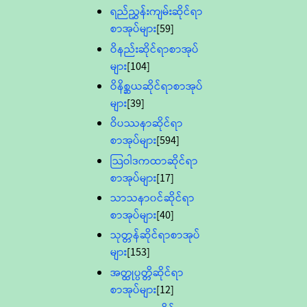
ရည်ညွှန်းကျမ်းဆိုင်ရာ
စာအုပ်များ
[59]
ဝိနည်းဆိုင်ရာစာအုပ်
များ
[104]
ဝိနိစ္ဆယဆိုင်ရာစာအုပ်
များ
[39]
ဝိပဿနာဆိုင်ရာ
စာအုပ်များ
[594]
သြဝါဒကထာဆိုင်ရာ
စာအုပ်များ
[17]
သာသနာ၀င်ဆိုင်ရာ
စာအုပ်များ
[40]
သုတ္တန်ဆိုင်ရာစာအုပ်
များ
[153]
အတ္ထုပ္ပတ္တိဆိုင်ရာ
စာအုပ်များ
[12]