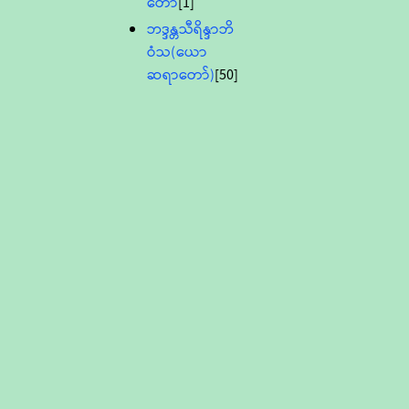
တော်
[1]
ဘဒ္ဒန္တသီရိန္ဒာဘိ
ဝံသ(ယော
ဆရာတော်)
[50]