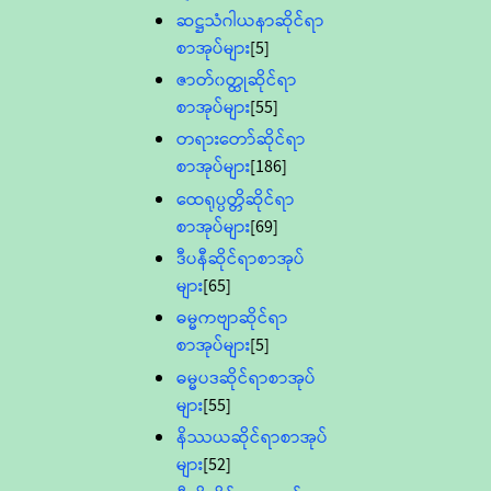
ဆဋ္ဌသံဂါယနာဆိုင်ရာ
စာအုပ်များ
[5]
ဇာတ်၀တ္ထုဆိုင်ရာ
စာအုပ်များ
[55]
တရားတော်ဆိုင်ရာ
စာအုပ်များ
[186]
ထေရုပ္ပတ္တိဆိုင်ရာ
စာအုပ်များ
[69]
ဒီပနီဆိုင်ရာစာအုပ်
များ
[65]
ဓမ္မကဗျာဆိုင်ရာ
စာအုပ်များ
[5]
ဓမ္မပဒဆိုင်ရာစာအုပ်
များ
[55]
နိဿယဆိုင်ရာစာအုပ်
များ
[52]