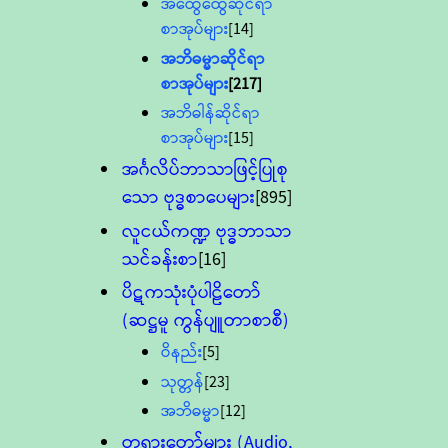
အထွေထွေဆိုင်ရာ
စာအုပ်များ
[14]
အဘိဓမ္မာဆိုင်ရာ
စာအုပ်များ
[217]
အဘိဓါန်ဆိုင်ရာ
စာအုပ်များ
[15]
အင်္ဂလိပ်ဘာသာဖြင့်ပြုစု
သော ဗုဒ္ဓစာပေများ
[895]
လူငယ်ကဏ္ဍ ဗုဒ္ဓဘာသာ
သင်ခန်းစာ
[16]
ပိဋကသုံးပုံပါဠိတော်
(ဆဋ္ဌမူ ကွန်ပျူတာစာစီ)
ဝိနည်း
[5]
သုတ္တန်
[23]
အဘိဓမ္မာ
[12]
တရားတော်များ (Audio,