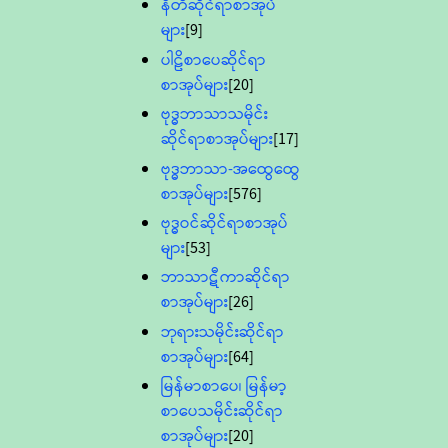
နီတိဆိုင်ရာစာအုပ်
များ
[9]
ပါဠိစာပေဆိုင်ရာ
စာအုပ်များ
[20]
ဗုဒ္ဓဘာသာသမိုင်း
ဆိုင်ရာစာအုပ်များ
[17]
ဗုဒ္ဓဘာသာ-အထွေထွေ
စာအုပ်များ
[576]
ဗုဒ္ဓဝင်ဆိုင်ရာစာအုပ်
များ
[53]
ဘာသာဋီကာဆိုင်ရာ
စာအုပ်များ
[26]
ဘုရားသမိုင်းဆိုင်ရာ
စာအုပ်များ
[64]
မြန်မာစာပေ၊ မြန်မာ့
စာပေသမိုင်းဆိုင်ရာ
စာအုပ်များ
[20]