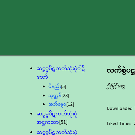
ဆဋ္ဌမူပိဋကတ်သုံးပုံပါဠိ
လက်စွဲပဋ္ဌ
တော်
ဦးမြင့်ဆွေ
ဝိနည်း
[5]
သုတ္တန်
[23]
အဘိဓမ္မာ
[12]
Downloaded 
ဆဋ္ဌမူပိဋကတ်သုံးပုံ
အဋ္ဌကထာ
[51]
Liked Times:
ဆဋ္ဌမူပိဋကတ်သုံးပုံ