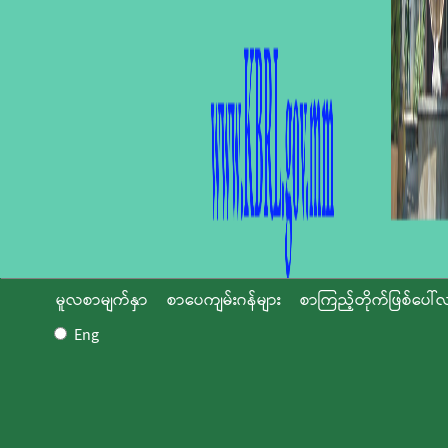
မူလစာမျက်နှာ
စာပေကျမ်းဂန်များ
စာကြည့်တိုက်ဖြစ်ပေါ်လ
Eng