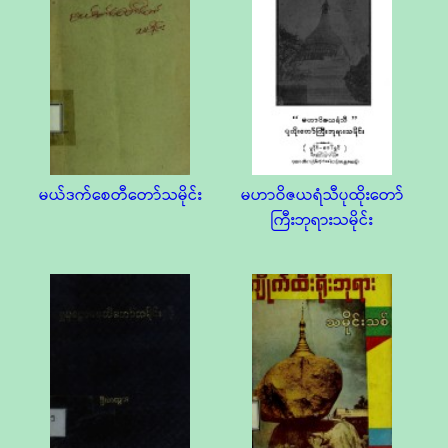
မယ်ဒက်စေတီတော်သမိုင်း
မဟာဝိဇယရံသီပုထိုးတော်
ကြီးဘုရားသမိုင်း