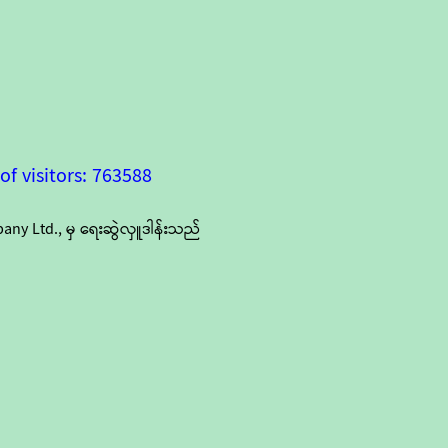
f visitors: 763588
y Ltd., မှ ရေးဆွဲလှူဒါန်းသည်