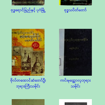
ဗုဒ္ဓရောင်ခြည်နှင့် ပုဂံမြို့
ဗုဒ္ဓသပိတ်တော်
ဗိုလ်တထောင်ဆံတော်ဦး
ကင်းမုတ္ထောလှဘုရား
ဘုရားကြီးသမိုင်း
သမိုင်း