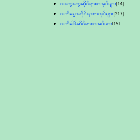
အထွေထွေဆိုင်ရာစာအုပ်များ
[14]
အဘိဓမ္မာဆိုင်ရာစာအုပ်များ
[217]
အဘိဓါန်ဆိုင်ရာစာအုပ်များ
[15]
အင်္ဂလိပ်ဘာသာဖြင့်ပြုစုသော ဗုဒ္ဓ
စာပေများ
[895]
လူငယ်ကဏ္ဍ ဗုဒ္ဓဘာသာ
သင်ခန်းစာ
[16]
ပိဋကသုံးပုံပါဠိတော် (ဆဋ္ဌမူ
ကွန်ပျူတာစာစီ)
ဝိနည်း
[5]
သုတ္တန်
[23]
အဘိဓမ္မာ
[12]
တရားတော်များ (Audio, MP-3)
ဘဒ္ဒန္တဝိမလ(မိုးကုတ်ဆရာတော်)