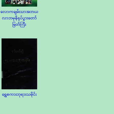
လောကချမ်းသာအဘယ
လာဘမုနိရုပ်ပွားတော်
မြတ်ကြီး
ရွှေစကားဘုရားသမိုင်း