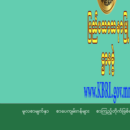
မူလစာမျက်နှာ
စာပေကျမ်းဂန်များ
စာကြည့်တိုက်ဖြစ်