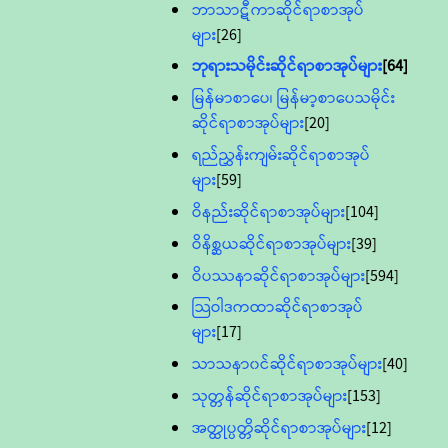
ဘာသာဋီကာဆိုင်ရာစာအုပ်
များ
[26]
ဘုရားသမိုင်းဆိုင်ရာစာအုပ်များ
[64]
မြန်မာစာပေ၊ မြန်မာ့စာပေသမိုင်း
ဆိုင်ရာစာအုပ်များ
[20]
ရည်ညွှန်းကျမ်းဆိုင်ရာစာအုပ်
များ
[59]
ဝိနည်းဆိုင်ရာစာအုပ်များ
[104]
ဝိနိစ္ဆယဆိုင်ရာစာအုပ်များ
[39]
ဝိပဿနာဆိုင်ရာစာအုပ်များ
[594]
သြဝါဒကထာဆိုင်ရာစာအုပ်
များ
[17]
သာသနာ၀င်ဆိုင်ရာစာအုပ်များ
[40]
သုတ္တန်ဆိုင်ရာစာအုပ်များ
[153]
အတ္ထုပ္ပတ္တိဆိုင်ရာစာအုပ်များ
[12]