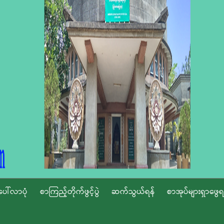
ပေါ်လာပုံ
စာကြည့်တိုက်ဖွင့်ပွဲ
ဆက်သွယ်ရန်
စာအုပ်များရှာဖွေရ