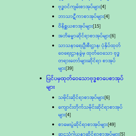
ဗုဒ္ဓဝင်ကျမ်းစာအုပ်များ
[4]
ဘာသာဋီကာစာအုပ်များ
[4]
ဝိနိစ္ဆယစာအုပ်များ
[15]
အဘိဓမ္မာဆိုင်ရာစာအုပ်များ
[6]
သာသနာရေးဦးစီးဌာန၊ ပုံနှိပ်ထုတ်
ဝေရေးဌာနခွဲမှ ထုတ်ဝေသော ဗုဒ္ဓ
တရားတော်များဆိုင်ရာ စာအုပ်
များ
[39]
ပြင်ပမှထုတ်ဝေသောဗုဒ္ဓစာပေစာအုပ်
များ
သမိုင်းဆိုင်ရာစာအုပ်များ
[6]
ကျောင်းတိုက်သမိုင်းဆိုင်ရာစာအုပ်
များ
[4]
စာမေးပွဲဆိုင်ရာစာအုပ်များ
[49]
ဆဋ္ဌသံဂါယနာဆိုင်ရာစာအုပ်များ
[5]