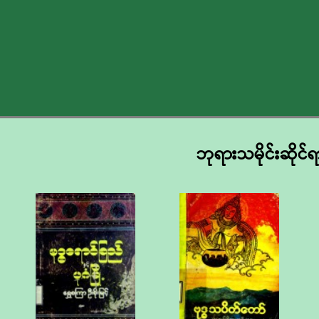
ဘုရားသမိုင်းဆိုင်