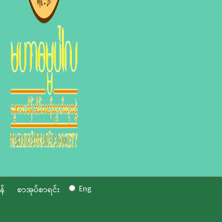
Eng
န်
စာအုပ်စာရင်း