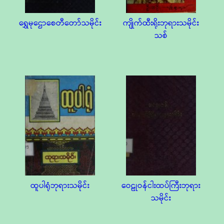
ရွှေမုဌောစေတီတော်သမိုင်း
ကျိုက်ထီးရိုးဘုရားသမိုင်း
သစ်
ထူပါရုံဘုရားသမိုင်း
ဝေဠုဝန်ငါးထပ်ကြီးဘုရား
သမိုင်း