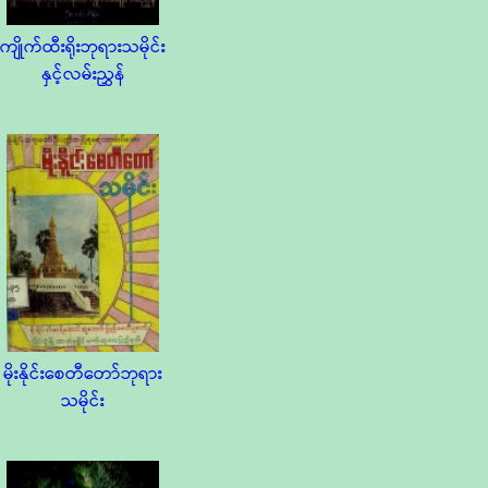
ကျိုက်ထီးရိုးဘုရားသမိုင်း
နှင့်လမ်းညွှန်
မိုးနိုင်းစေတီတော်ဘုရား
သမိုင်း