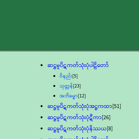
ဆဋ္ဌမူပိဋကတ်သုံးပုံပါဠိတော်
ဝိနည်း
[5]
သုတ္တန်
[23]
အဘိဓမ္မာ
[12]
ဆဋ္ဌမူပိဋကတ်သုံးပုံအဋ္ဌကထာ
[51]
ဆဋ္ဌမူပိဋကတ်သုံးပုံဋီကာ
[26]
ဆဋ္ဌမူပိဋကတ်သုံးပုံနိဿယ
[8]