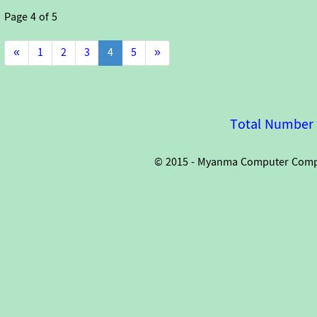
Page
4
of
5
«
1
2
3
4
5
»
Total Number o
© 2015 - Myanma Computer Compan