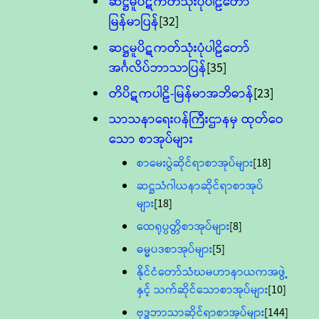
ဆဋ္ဌမူပိဋကတ်သုံးပုံပါဠိတော်
မြန်မာပြန်
[32]
ဆဋ္ဌမူပိဋကတ်သုံးပုံပါဠိတော်
အင်္ဂလိပ်ဘာသာပြန်
[35]
တိပိဋကပါဠိ-မြန်မာအဘိဓာန်
[23]
သာသနာရေး၀န်ကြီးဌာနမှ ထုတ်ဝေ
သော စာအုပ်များ
စာမေးပွဲဆိုင်ရာစာအုပ်များ
[18]
ဆဋ္ဌသံဂါယနာဆိုင်ရာစာအုပ်
များ
[18]
ထေရုပ္ပတ္တိစာအုပ်များ
[8]
ဓမ္မပဒစာအုပ်များ
[5]
နိုင်ငံတော်သံဃမဟာနာယကအဖွဲ့
နှင့် သက်ဆိုင်သောစာအုပ်များ
[10]
ဗုဒ္ဓဘာသာဆိုင်ရာစာအုပ်များ
[144]