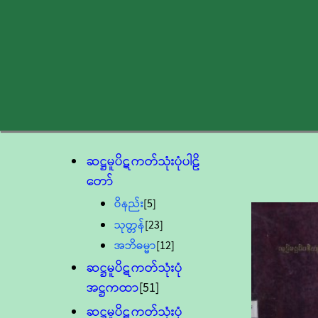
ဆဋ္ဌမူပိဋကတ်သုံးပုံပါဠိ
တော်
ဝိနည်း
[5]
သုတ္တန်
[23]
အဘိဓမ္မာ
[12]
ဆဋ္ဌမူပိဋကတ်သုံးပုံ
အဋ္ဌကထာ
[51]
ဆဋ္ဌမူပိဋကတ်သုံးပုံ