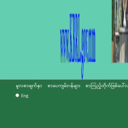
မူလစာမျက်နှာ
စာပေကျမ်းဂန်များ
စာကြည့်တိုက်ဖြစ်ပေါ်လ
Eng