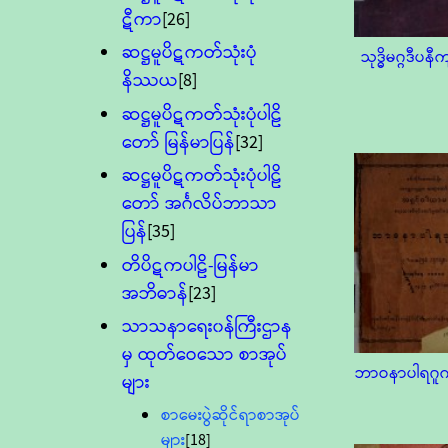
ဋီကာ
[26]
ဆဋ္ဌမူပိဋကတ်သုံးပုံ
သုဒ္ဓိမဂ္ဂဒီပနီက
နိဿယ
[8]
ဆဋ္ဌမူပိဋကတ်သုံးပုံပါဠိ
တော် မြန်မာပြန်
[32]
ဆဋ္ဌမူပိဋကတ်သုံးပုံပါဠိ
တော် အင်္ဂလိပ်ဘာသာ
ပြန်
[35]
တိပိဋကပါဠိ-မြန်မာ
အဘိဓာန်
[23]
သာသနာရေး၀န်ကြီးဌာန
မှ ထုတ်ဝေသော စာအုပ်
ဘာဝနာပါရဂူက
များ
စာမေးပွဲဆိုင်ရာစာအုပ်
များ
[18]