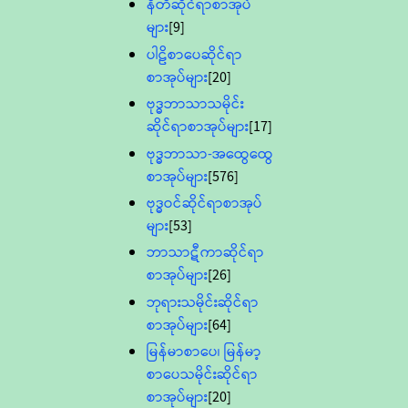
နီတိဆိုင်ရာစာအုပ်
များ
[9]
ပါဠိစာပေဆိုင်ရာ
စာအုပ်များ
[20]
ဗုဒ္ဓဘာသာသမိုင်း
ဆိုင်ရာစာအုပ်များ
[17]
ဗုဒ္ဓဘာသာ-အထွေထွေ
စာအုပ်များ
[576]
ဗုဒ္ဓဝင်ဆိုင်ရာစာအုပ်
များ
[53]
ဘာသာဋီကာဆိုင်ရာ
စာအုပ်များ
[26]
ဘုရားသမိုင်းဆိုင်ရာ
စာအုပ်များ
[64]
မြန်မာစာပေ၊ မြန်မာ့
စာပေသမိုင်းဆိုင်ရာ
စာအုပ်များ
[20]