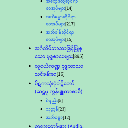
အထွေထွေဆိုင်ရာ
စာအုပ်များ
[14]
အဘိဓမ္မာဆိုင်ရာ
စာအုပ်များ
[217]
အဘိဓါန်ဆိုင်ရာ
စာအုပ်များ
[15]
အင်္ဂလိပ်ဘာသာဖြင့်ပြုစု
သော ဗုဒ္ဓစာပေများ
[895]
လူငယ်ကဏ္ဍ ဗုဒ္ဓဘာသာ
သင်ခန်းစာ
[16]
ပိဋကသုံးပုံပါဠိတော်
(ဆဋ္ဌမူ ကွန်ပျူတာစာစီ)
ဝိနည်း
[5]
သုတ္တန်
[23]
အဘိဓမ္မာ
[12]
တရားတော်များ (Audio,