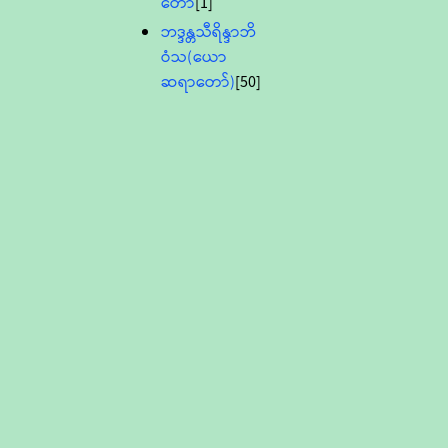
တော်
[1]
ဘဒ္ဒန္တသီရိန္ဒာဘိ
ဝံသ(ယော
ဆရာတော်)
[50]