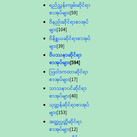
ရည်ညွှန်းကျမ်းဆိုင်ရာ
စာအုပ်များ
[59]
ဝိနည်းဆိုင်ရာစာအုပ်
များ
[104]
ဝိနိစ္ဆယဆိုင်ရာစာအုပ်
များ
[39]
ဝိပဿနာဆိုင်ရာ
စာအုပ်များ
[594]
သြဝါဒကထာဆိုင်ရာ
စာအုပ်များ
[17]
သာသနာ၀င်ဆိုင်ရာ
စာအုပ်များ
[40]
သုတ္တန်ဆိုင်ရာစာအုပ်
များ
[153]
အတ္ထုပ္ပတ္တိဆိုင်ရာ
စာအုပ်များ
[12]