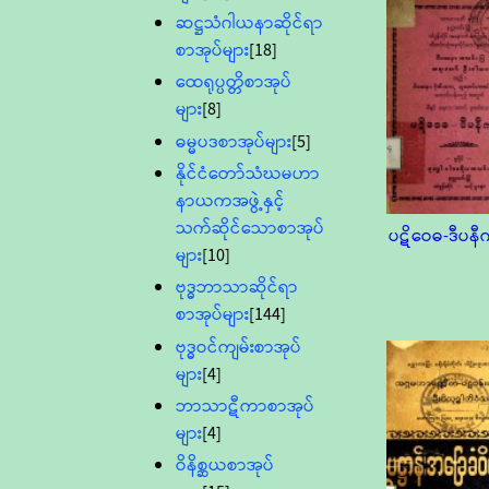
ဆဋ္ဌသံဂါယနာဆိုင်ရာ
စာအုပ်များ
[18]
ထေရုပ္ပတ္တိစာအုပ်
များ
[8]
ဓမ္မပဒစာအုပ်များ
[5]
နိုင်ငံတော်သံဃမဟာ
နာယကအဖွဲ့နှင့်
သက်ဆိုင်သောစာအုပ်
ပဋိဝေဓ-ဒီပနီက
များ
[10]
ဗုဒ္ဓဘာသာဆိုင်ရာ
စာအုပ်များ
[144]
ဗုဒ္ဓဝင်ကျမ်းစာအုပ်
များ
[4]
ဘာသာဋီကာစာအုပ်
များ
[4]
ဝိနိစ္ဆယစာအုပ်