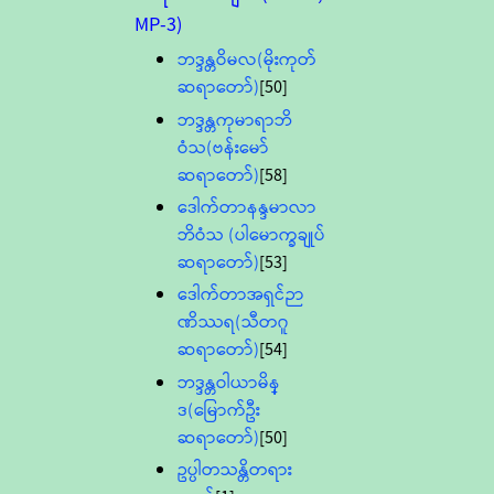
MP-3)
ဘဒ္ဒန္တဝိမလ(မိုးကုတ်
ဆရာတော်)
[50]
ဘဒ္ဒန္တကုမာရာဘိ
ဝံသ(ဗန်းမော်
ဆရာတော်)
[58]
ဒေါက်တာနန္ဒမာလာ
ဘိဝံသ (ပါမောက္ခချုပ်
ဆရာတော်)
[53]
ဒေါက်တာအရှင်ဉာ
ဏိဿရ(သီတဂူ
ဆရာတော်)
[54]
ဘဒ္ဒန္တဝါယာမိန္
ဒ(မြောက်ဦး
ဆရာတော်)
[50]
ဥပ္ပါတသန္တိတရား