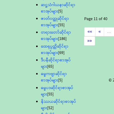
ဆဋ္ဌသံဂါယနာဆိုင်ရာ
စာအုပ်များ
[5]
ဇာတ်၀တ္ထုဆိုင်ရာ
Page
11
of
40
စာအုပ်များ
[55]
««
«
…
တရားတော်ဆိုင်ရာ
စာအုပ်များ
[186]
»»
ထေရုပ္ပတ္တိဆိုင်ရာ
စာအုပ်များ
[69]
ဒီပနီဆိုင်ရာစာအုပ်
များ
[65]
ဓမ္မကဗျာဆိုင်ရာ
© 
စာအုပ်များ
[5]
ဓမ္မပဒဆိုင်ရာစာအုပ်
များ
[55]
နိဿယဆိုင်ရာစာအုပ်
များ
[52]