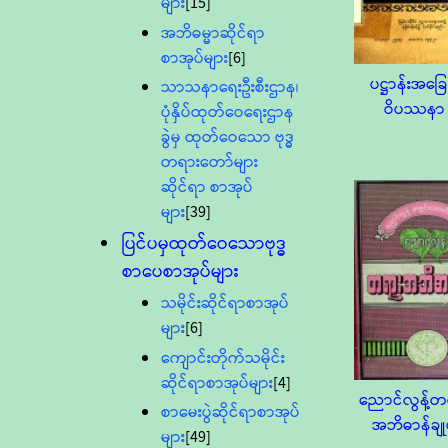
များ
[15]
အဘိဓမ္မာဆိုင်ရာ
စာအုပ်များ
[6]
ပဋ္ဌာန်းအခြေ
သာသနာရေးဦးစီးဌာန၊
ဝိပဿနာ
ပုံနှိပ်ထုတ်ဝေရေးဌာန
ခွဲမှ ထုတ်ဝေသော ဗုဒ္ဓ
တရားတော်များ
ဆိုင်ရာ စာအုပ်
များ
[39]
ပြင်ပမှထုတ်ဝေသောဗုဒ္ဓ
စာပေစာအုပ်များ
သမိုင်းဆိုင်ရာစာအုပ်
များ
[6]
ကျောင်းတိုက်သမိုင်း
ဆိုင်ရာစာအုပ်များ
[4]
ညောင်လွန့်တ
စာမေးပွဲဆိုင်ရာစာအုပ်
အဘိဓာန်ချု
များ
[49]