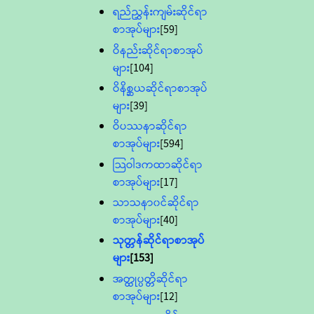
ရည်ညွှန်းကျမ်းဆိုင်ရာ
စာအုပ်များ
[59]
ဝိနည်းဆိုင်ရာစာအုပ်
များ
[104]
ဝိနိစ္ဆယဆိုင်ရာစာအုပ်
များ
[39]
ဝိပဿနာဆိုင်ရာ
စာအုပ်များ
[594]
သြဝါဒကထာဆိုင်ရာ
စာအုပ်များ
[17]
သာသနာ၀င်ဆိုင်ရာ
စာအုပ်များ
[40]
သုတ္တန်ဆိုင်ရာစာအုပ်
များ
[153]
အတ္ထုပ္ပတ္တိဆိုင်ရာ
စာအုပ်များ
[12]