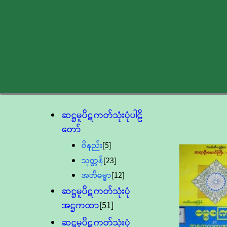
ဆဋ္ဌမူပိဋကတ်သုံးပုံပါဠိ
တော်
ဝိနည်း
[5]
သုတ္တန်
[23]
အဘိဓမ္မာ
[12]
ဆဋ္ဌမူပိဋကတ်သုံးပုံ
အဋ္ဌကထာ
[51]
ဆဋ္ဌမူပိဋကတ်သုံးပုံ