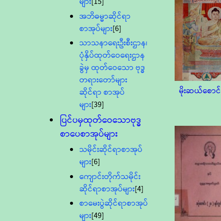
များ
[15]
အဘိဓမ္မာဆိုင်ရာ
စာအုပ်များ
[6]
သာသနာရေးဦးစီးဌာန၊
ပုံနှိပ်ထုတ်ဝေရေးဌာန
ခွဲမှ ထုတ်ဝေသော ဗုဒ္ဓ
တရားတော်များ
မိုးဆယ်စောင်
ဆိုင်ရာ စာအုပ်
များ
[39]
ပြင်ပမှထုတ်ဝေသောဗုဒ္ဓ
စာပေစာအုပ်များ
သမိုင်းဆိုင်ရာစာအုပ်
များ
[6]
ကျောင်းတိုက်သမိုင်း
ဆိုင်ရာစာအုပ်များ
[4]
စာမေးပွဲဆိုင်ရာစာအုပ်
များ
[49]