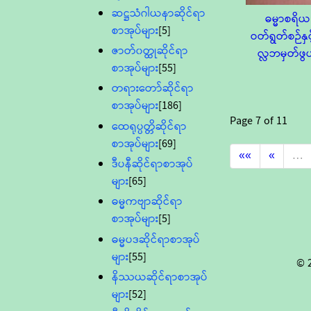
ဆဋ္ဌသံဂါယနာဆိုင်ရာ
ဓမ္မာစရိယ
စာအုပ်များ
[5]
ဝတ်ရွတ်စဉ်နှင့
ဇာတ်၀တ္ထုဆိုင်ရာ
လ္လဘမှတ်ဖွ
စာအုပ်များ
[55]
တရားတော်ဆိုင်ရာ
စာအုပ်များ
[186]
Page
7
of
11
ထေရုပ္ပတ္တိဆိုင်ရာ
စာအုပ်များ
[69]
««
«
…
ဒီပနီဆိုင်ရာစာအုပ်
များ
[65]
ဓမ္မကဗျာဆိုင်ရာ
စာအုပ်များ
[5]
ဓမ္မပဒဆိုင်ရာစာအုပ်
များ
[55]
© 
နိဿယဆိုင်ရာစာအုပ်
များ
[52]