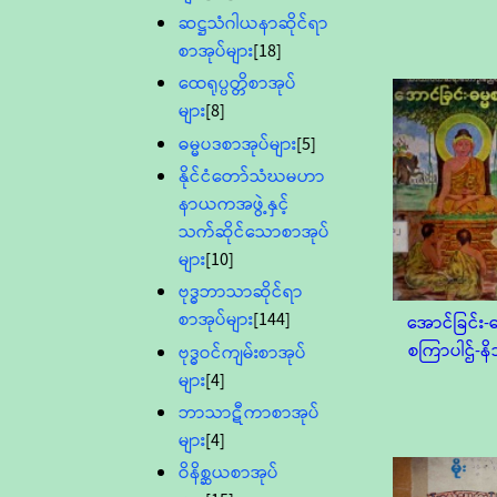
ဆဋ္ဌသံဂါယနာဆိုင်ရာ
စာအုပ်များ
[18]
ထေရုပ္ပတ္တိစာအုပ်
များ
[8]
ဓမ္မပဒစာအုပ်များ
[5]
နိုင်ငံတော်သံဃမဟာ
နာယကအဖွဲ့နှင့်
သက်ဆိုင်သောစာအုပ်
များ
[10]
ဗုဒ္ဓဘာသာဆိုင်ရာ
စာအုပ်များ
[144]
အောင်ခြင်း-ဓ
စကြာပါဌ်-နိ
ဗုဒ္ဓဝင်ကျမ်းစာအုပ်
များ
[4]
ဘာသာဋီကာစာအုပ်
များ
[4]
ဝိနိစ္ဆယစာအုပ်