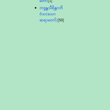
တော်
[1]
ဘဒ္ဒန္တသီရိန္ဒာဘိ
ဝံသ(ယော
ဆရာတော်)
[50]