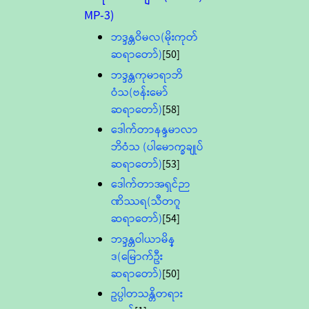
MP-3)
ဘဒ္ဒန္တဝိမလ(မိုးကုတ်
ဆရာတော်)
[50]
ဘဒ္ဒန္တကုမာရာဘိ
ဝံသ(ဗန်းမော်
ဆရာတော်)
[58]
ဒေါက်တာနန္ဒမာလာ
ဘိဝံသ (ပါမောက္ခချုပ်
ဆရာတော်)
[53]
ဒေါက်တာအရှင်ဉာ
ဏိဿရ(သီတဂူ
ဆရာတော်)
[54]
ဘဒ္ဒန္တဝါယာမိန္
ဒ(မြောက်ဦး
ဆရာတော်)
[50]
ဥပ္ပါတသန္တိတရား