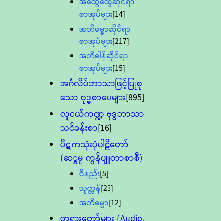
အထွေထွေဆိုင်ရာ
စာအုပ်များ
[14]
အဘိဓမ္မာဆိုင်ရာ
စာအုပ်များ
[217]
အဘိဓါန်ဆိုင်ရာ
စာအုပ်များ
[15]
အင်္ဂလိပ်ဘာသာဖြင့်ပြုစု
သော ဗုဒ္ဓစာပေများ
[895]
လူငယ်ကဏ္ဍ ဗုဒ္ဓဘာသာ
သင်ခန်းစာ
[16]
ပိဋကသုံးပုံပါဠိတော်
(ဆဋ္ဌမူ ကွန်ပျူတာစာစီ)
ဝိနည်း
[5]
သုတ္တန်
[23]
အဘိဓမ္မာ
[12]
တရားတော်များ (Audio,