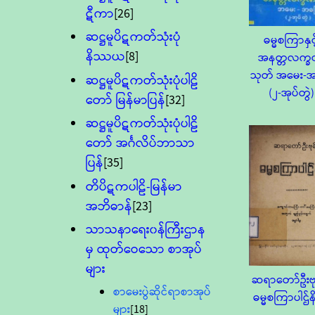
ဋီကာ
[26]
ဆဋ္ဌမူပိဋကတ်သုံးပုံ
ဓမ္မစကြာနှင့
နိဿယ
[8]
အနတ္တလက္
သုတ် အမေး-အ
ဆဋ္ဌမူပိဋကတ်သုံးပုံပါဠိ
(၂-အုပ်တွဲ)
တော် မြန်မာပြန်
[32]
ဆဋ္ဌမူပိဋကတ်သုံးပုံပါဠိ
တော် အင်္ဂလိပ်ဘာသာ
ပြန်
[35]
တိပိဋကပါဠိ-မြန်မာ
အဘိဓာန်
[23]
သာသနာရေး၀န်ကြီးဌာန
မှ ထုတ်ဝေသော စာအုပ်
များ
ဆရာတော်ဦးဗု
စာမေးပွဲဆိုင်ရာစာအုပ်
ဓမ္မစကြာပါဌ်
များ
[18]