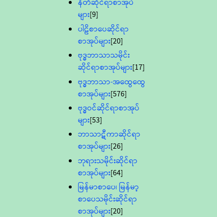
နီတိဆိုင်ရာစာအုပ်
များ
[9]
ပါဠိစာပေဆိုင်ရာ
စာအုပ်များ
[20]
ဗုဒ္ဓဘာသာသမိုင်း
ဆိုင်ရာစာအုပ်များ
[17]
ဗုဒ္ဓဘာသာ-အထွေထွေ
စာအုပ်များ
[576]
ဗုဒ္ဓဝင်ဆိုင်ရာစာအုပ်
များ
[53]
ဘာသာဋီကာဆိုင်ရာ
စာအုပ်များ
[26]
ဘုရားသမိုင်းဆိုင်ရာ
စာအုပ်များ
[64]
မြန်မာစာပေ၊ မြန်မာ့
စာပေသမိုင်းဆိုင်ရာ
စာအုပ်များ
[20]