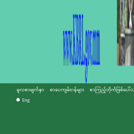
မူလစာမျက်နှာ
စာပေကျမ်းဂန်များ
စာကြည့်တိုက်ဖြစ်ပေါ်လ
Eng