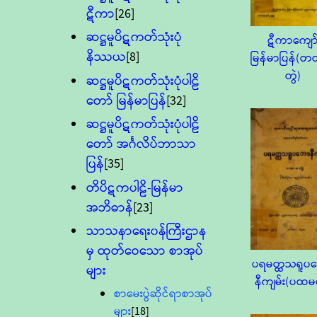
ဋီကာ
[26]
ဆဋ္ဌမူပိဋကတ်သုံးပုံ
ဋီကာကျော
နိဿယ
[8]
မြန်မာပြန်(
တွဲ)
ဆဋ္ဌမူပိဋကတ်သုံးပုံပါဠိ
တော် မြန်မာပြန်
[32]
ဆဋ္ဌမူပိဋကတ်သုံးပုံပါဠိ
တော် အင်္ဂလိပ်ဘာသာ
ပြန်
[35]
တိပိဋကပါဠိ-မြန်မာ
အဘိဓာန်
[23]
သာသနာရေး၀န်ကြီးဌာန
မှ ထုတ်ဝေသော စာအုပ်
ပရမတ္ထသရူပ
များ
နီကျမ်း(ပထမတ
စာမေးပွဲဆိုင်ရာစာအုပ်
များ
[18]