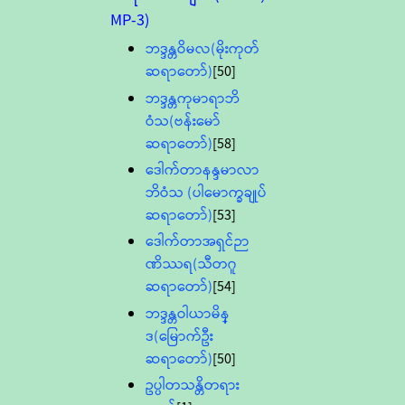
MP-3)
ဘဒ္ဒန္တဝိမလ(မိုးကုတ်
ဆရာတော်)
[50]
ဘဒ္ဒန္တကုမာရာဘိ
ဝံသ(ဗန်းမော်
ဆရာတော်)
[58]
ဒေါက်တာနန္ဒမာလာ
ဘိဝံသ (ပါမောက္ခချုပ်
ဆရာတော်)
[53]
ဒေါက်တာအရှင်ဉာ
ဏိဿရ(သီတဂူ
ဆရာတော်)
[54]
ဘဒ္ဒန္တဝါယာမိန္
ဒ(မြောက်ဦး
ဆရာတော်)
[50]
ဥပ္ပါတသန္တိတရား