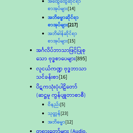
အထွေထွေဆိုင်ရာ
စာအုပ်များ
[14]
အဘိဓမ္မာဆိုင်ရာ
စာအုပ်များ
[217]
အဘိဓါန်ဆိုင်ရာ
စာအုပ်များ
[15]
အင်္ဂလိပ်ဘာသာဖြင့်ပြုစု
သော ဗုဒ္ဓစာပေများ
[895]
လူငယ်ကဏ္ဍ ဗုဒ္ဓဘာသာ
သင်ခန်းစာ
[16]
ပိဋကသုံးပုံပါဠိတော်
(ဆဋ္ဌမူ ကွန်ပျူတာစာစီ)
ဝိနည်း
[5]
သုတ္တန်
[23]
အဘိဓမ္မာ
[12]
တရားတော်များ (Audio,