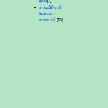
တော်
[1]
ဘဒ္ဒန္တသီရိန္ဒာဘိ
ဝံသ(ယော
ဆရာတော်)
[50]