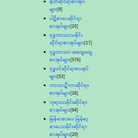
နီတိဆိုင်ရာစာအုပ်
များ
[9]
ပါဠိစာပေဆိုင်ရာ
စာအုပ်များ
[20]
ဗုဒ္ဓဘာသာသမိုင်း
ဆိုင်ရာစာအုပ်များ
[17]
ဗုဒ္ဓဘာသာ-အထွေထွေ
စာအုပ်များ
[576]
ဗုဒ္ဓဝင်ဆိုင်ရာစာအုပ်
များ
[53]
ဘာသာဋီကာဆိုင်ရာ
စာအုပ်များ
[26]
ဘုရားသမိုင်းဆိုင်ရာ
စာအုပ်များ
[64]
မြန်မာစာပေ၊ မြန်မာ့
စာပေသမိုင်းဆိုင်ရာ
စာအုပ်များ
[20]