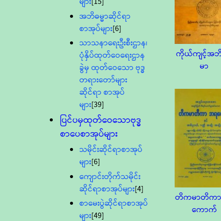
များ
[15]
အဘိဓမ္မာဆိုင်ရာ
စာအုပ်များ
[6]
သာသနာရေးဦးစီးဌာန၊
ကိုယ်ကျင့်အဘ
ပုံနှိပ်ထုတ်ဝေရေးဌာန
မာ
ခွဲမှ ထုတ်ဝေသော ဗုဒ္ဓ
တရားတော်များ
ဆိုင်ရာ စာအုပ်
များ
[39]
ပြင်ပမှထုတ်ဝေသောဗုဒ္ဓ
စာပေစာအုပ်များ
သမိုင်းဆိုင်ရာစာအုပ်
များ
[6]
ကျောင်းတိုက်သမိုင်း
ဆိုင်ရာစာအုပ်များ
[4]
တိကမာတိက
စာမေးပွဲဆိုင်ရာစာအုပ်
ကောက်
များ
[49]