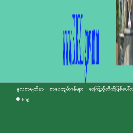
မူလစာမျက်နှာ
စာပေကျမ်းဂန်များ
စာကြည့်တိုက်ဖြစ်ပေါ်လ
Eng