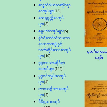
ဆဋ္ဌသံဂါယနာဆိုင်ရာ
စာအုပ်များ
[18]
ထေရုပ္ပတ္တိစာအုပ်
များ
[8]
ဓမ္မပဒစာအုပ်များ
[5]
နိုင်ငံတော်သံဃမဟာ
နာယကအဖွဲ့နှင့်
သက်ဆိုင်သောစာအုပ်
ဓုတင်္ဂပကာ
များ
[10]
ကျမ်း
ဗုဒ္ဓဘာသာဆိုင်ရာ
စာအုပ်များ
[144]
ဗုဒ္ဓဝင်ကျမ်းစာအုပ်
များ
[4]
ဘာသာဋီကာစာအုပ်
များ
[4]
ဝိနိစ္ဆယစာအုပ်