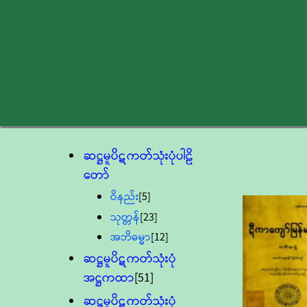
ဆဋ္ဌမူပိဋကတ်သုံးပုံပါဠိ
တော်
ဝိနည်း
[5]
သုတ္တန်
[23]
အဘိဓမ္မာ
[12]
ဆဋ္ဌမူပိဋကတ်သုံးပုံ
အဋ္ဌကထာ
[51]
ဆဋ္ဌမူပိဋကတ်သုံးပုံ