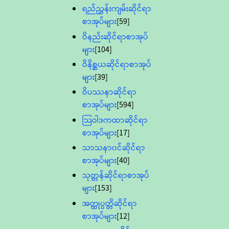
ရည်ညွှန်းကျမ်းဆိုင်ရာ
စာအုပ်များ
[59]
ဝိနည်းဆိုင်ရာစာအုပ်
များ
[104]
ဝိနိစ္ဆယဆိုင်ရာစာအုပ်
များ
[39]
ဝိပဿနာဆိုင်ရာ
စာအုပ်များ
[594]
သြဝါဒကထာဆိုင်ရာ
စာအုပ်များ
[17]
သာသနာ၀င်ဆိုင်ရာ
စာအုပ်များ
[40]
သုတ္တန်ဆိုင်ရာစာအုပ်
များ
[153]
အတ္ထုပ္ပတ္တိဆိုင်ရာ
စာအုပ်များ
[12]