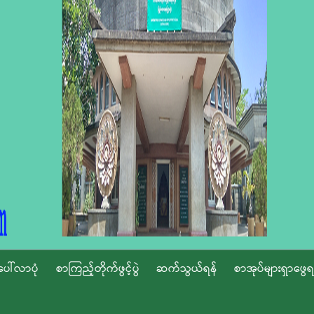
ပေါ်လာပုံ
စာကြည့်တိုက်ဖွင့်ပွဲ
ဆက်သွယ်ရန်
စာအုပ်များရှာဖွေရ