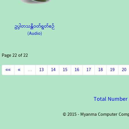
ဥပ္ပါတသန္တိဝတ်ရွတ်စဉ်
(Audio)
Page
22
of
22
««
«
…
13
14
15
16
17
18
19
20
Total Number o
© 2015 - Myanma Computer Compan