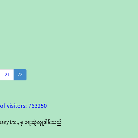
21
22
f visitors: 763250
y Ltd., မှ ရေးဆွဲလှူဒါန်းသည်