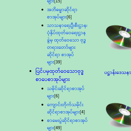
များ
[15]
အဘိဓမ္မာဆိုင်ရာ
စာအုပ်များ
[6]
သာသနာရေးဦးစီးဌာန၊
ပုံနှိပ်ထုတ်ဝေရေးဌာန
ခွဲမှ ထုတ်ဝေသော ဗုဒ္ဓ
တရားတော်များ
ဆိုင်ရာ စာအုပ်
များ
[39]
ပြင်ပမှထုတ်ဝေသောဗုဒ္ဓ
ပဋ္ဌာန်းဒေသန
စာပေစာအုပ်များ
သမိုင်းဆိုင်ရာစာအုပ်
များ
[6]
ကျောင်းတိုက်သမိုင်း
ဆိုင်ရာစာအုပ်များ
[4]
စာမေးပွဲဆိုင်ရာစာအုပ်
များ
[49]