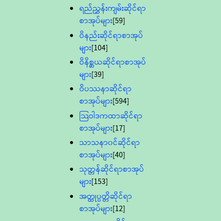
ရည်ညွှန်းကျမ်းဆိုင်ရာ
စာအုပ်များ
[59]
ဝိနည်းဆိုင်ရာစာအုပ်
များ
[104]
ဝိနိစ္ဆယဆိုင်ရာစာအုပ်
များ
[39]
ဝိပဿနာဆိုင်ရာ
စာအုပ်များ
[594]
သြဝါဒကထာဆိုင်ရာ
စာအုပ်များ
[17]
သာသနာ၀င်ဆိုင်ရာ
စာအုပ်များ
[40]
သုတ္တန်ဆိုင်ရာစာအုပ်
များ
[153]
အတ္ထုပ္ပတ္တိဆိုင်ရာ
စာအုပ်များ
[12]