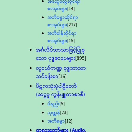
အထွေထွေဆိုင်ရာ
စာအုပ်များ
[14]
အဘိဓမ္မာဆိုင်ရာ
စာအုပ်များ
[217]
အဘိဓါန်ဆိုင်ရာ
စာအုပ်များ
[15]
အင်္ဂလိပ်ဘာသာဖြင့်ပြုစု
သော ဗုဒ္ဓစာပေများ
[895]
လူငယ်ကဏ္ဍ ဗုဒ္ဓဘာသာ
သင်ခန်းစာ
[16]
ပိဋကသုံးပုံပါဠိတော်
(ဆဋ္ဌမူ ကွန်ပျူတာစာစီ)
ဝိနည်း
[5]
သုတ္တန်
[23]
အဘိဓမ္မာ
[12]
တရားတော်များ (Audio,