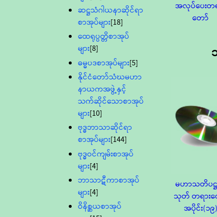
အလုပ်ပေးတ
ဆဋ္ဌသံဂါယနာဆိုင်ရာ
တော်
စာအုပ်များ
[18]
ထေရုပ္ပတ္တိစာအုပ်
များ
[8]
ဓမ္မပဒစာအုပ်များ
[5]
နိုင်ငံတော်သံဃမဟာ
နာယကအဖွဲ့နှင့်
သက်ဆိုင်သောစာအုပ်
များ
[10]
ဗုဒ္ဓဘာသာဆိုင်ရာ
စာအုပ်များ
[144]
ဗုဒ္ဓဝင်ကျမ်းစာအုပ်
များ
[4]
ဘာသာဋီကာစာအုပ်
မဟာသတိပဋ္
များ
[4]
သုတ် တရားတ
ဝိနိစ္ဆယစာအုပ်
အပိုင်း(၁၉