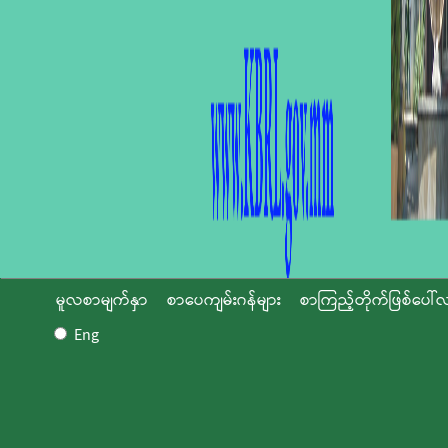
မူလစာမျက်နှာ
စာပေကျမ်းဂန်များ
စာကြည့်တိုက်ဖြစ်ပေါ်လ
Eng