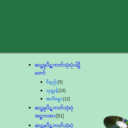
ဆဋ္ဌမူပိဋကတ်သုံးပုံပါဠိ
တော်
ဝိနည်း
[5]
သုတ္တန်
[23]
အဘိဓမ္မာ
[12]
ဆဋ္ဌမူပိဋကတ်သုံးပုံ
အဋ္ဌကထာ
[51]
ဆဋ္ဌမူပိဋကတ်သုံးပုံ