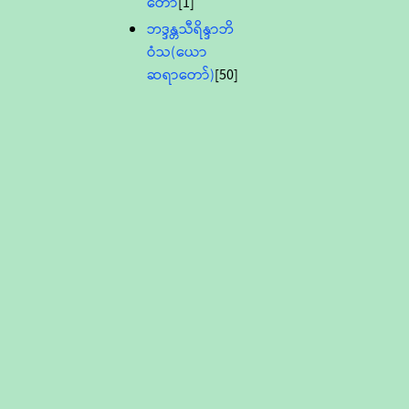
တော်
[1]
ဘဒ္ဒန္တသီရိန္ဒာဘိ
ဝံသ(ယော
ဆရာတော်)
[50]