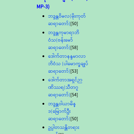
MP-3)
ဘဒ္ဒန္တဝိမလ(မိုးကုတ်
ဆရာတော်)
[50]
ဘဒ္ဒန္တကုမာရာဘိ
ဝံသ(ဗန်းမော်
ဆရာတော်)
[58]
ဒေါက်တာနန္ဒမာလာ
ဘိဝံသ (ပါမောက္ခချုပ်
ဆရာတော်)
[53]
ဒေါက်တာအရှင်ဉာ
ဏိဿရ(သီတဂူ
ဆရာတော်)
[54]
ဘဒ္ဒန္တဝါယာမိန္
ဒ(မြောက်ဦး
ဆရာတော်)
[50]
ဥပ္ပါတသန္တိတရား