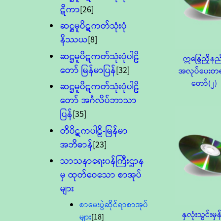
ဋီကာ
[26]
ဆဋ္ဌမူပိဋကတ်သုံးပုံ
နိဿယ
[8]
ဆဋ္ဌမူပိဋကတ်သုံးပုံပါဠိ
ဣန္ဒြေညှိနည
တော် မြန်မာပြန်
[32]
အလုပ်ပေးတ
တော်(၂)
ဆဋ္ဌမူပိဋကတ်သုံးပုံပါဠိ
တော် အင်္ဂလိပ်ဘာသာ
ပြန်
[35]
တိပိဋကပါဠိ-မြန်မာ
အဘိဓာန်
[23]
သာသနာရေး၀န်ကြီးဌာန
မှ ထုတ်ဝေသော စာအုပ်
များ
စာမေးပွဲဆိုင်ရာစာအုပ်
နှလုံးသွင်းမှန်
များ
[18]