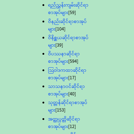
ရည်ညွှန်းကျမ်းဆိုင်ရာ
စာအုပ်များ
[59]
ဝိနည်းဆိုင်ရာစာအုပ်
များ
[104]
ဝိနိစ္ဆယဆိုင်ရာစာအုပ်
များ
[39]
ဝိပဿနာဆိုင်ရာ
စာအုပ်များ
[594]
သြဝါဒကထာဆိုင်ရာ
စာအုပ်များ
[17]
သာသနာ၀င်ဆိုင်ရာ
စာအုပ်များ
[40]
သုတ္တန်ဆိုင်ရာစာအုပ်
များ
[153]
အတ္ထုပ္ပတ္တိဆိုင်ရာ
စာအုပ်များ
[12]