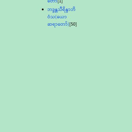
တော်
[1]
ဘဒ္ဒန္တသီရိန္ဒာဘိ
ဝံသ(ယော
ဆရာတော်)
[50]