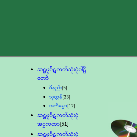
ဆဋ္ဌမူပိဋကတ်သုံးပုံပါဠိ
တော်
ဝိနည်း
[5]
သုတ္တန်
[23]
အဘိဓမ္မာ
[12]
ဆဋ္ဌမူပိဋကတ်သုံးပုံ
အဋ္ဌကထာ
[51]
ဆဋ္ဌမူပိဋကတ်သုံးပုံ