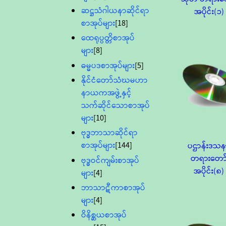
ဆဋ္ဌသံဂါယနာဆိုင်ရာ
အပိုင်း(၁)
စာအုပ်များ
[18]
ထေရုပ္ပတ္တိစာအုပ်
များ
[8]
ဓမ္မပဒစာအုပ်များ
[5]
နိုင်ငံတော်သံဃမဟာ
နာယကအဖွဲ့နှင့်
သက်ဆိုင်သောစာအုပ်
များ
[10]
ဗုဒ္ဓဘာသာဆိုင်ရာ
စာအုပ်များ
[144]
ပဌာန်းဒသ
တရားတော
ဗုဒ္ဓဝင်ကျမ်းစာအုပ်
အပိုင်း(၈)
များ
[4]
ဘာသာဋီကာစာအုပ်
များ
[4]
ဝိနိစ္ဆယစာအုပ်