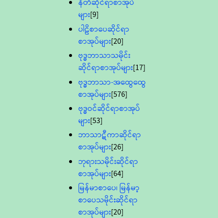
နီတိဆိုင်ရာစာအုပ်
များ
[9]
ပါဠိစာပေဆိုင်ရာ
စာအုပ်များ
[20]
ဗုဒ္ဓဘာသာသမိုင်း
ဆိုင်ရာစာအုပ်များ
[17]
ဗုဒ္ဓဘာသာ-အထွေထွေ
စာအုပ်များ
[576]
ဗုဒ္ဓဝင်ဆိုင်ရာစာအုပ်
များ
[53]
ဘာသာဋီကာဆိုင်ရာ
စာအုပ်များ
[26]
ဘုရားသမိုင်းဆိုင်ရာ
စာအုပ်များ
[64]
မြန်မာစာပေ၊ မြန်မာ့
စာပေသမိုင်းဆိုင်ရာ
စာအုပ်များ
[20]