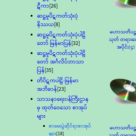
ဋီကာ
[26]
ဆဋ္ဌမူပိဋကတ်သုံးပုံ
နိဿယ
[8]
မဟာသတိပဋ္
ဆဋ္ဌမူပိဋကတ်သုံးပုံပါဠိ
သုတ် တရားတ
တော် မြန်မာပြန်
[32]
အပိုင်း(၄)
ဆဋ္ဌမူပိဋကတ်သုံးပုံပါဠိ
တော် အင်္ဂလိပ်ဘာသာ
ပြန်
[35]
တိပိဋကပါဠိ-မြန်မာ
အဘိဓာန်
[23]
သာသနာရေး၀န်ကြီးဌာန
မှ ထုတ်ဝေသော စာအုပ်
များ
စာမေးပွဲဆိုင်ရာစာအုပ်
မဟာသတိပဋ္
များ
[18]
သုတ် တရားတ