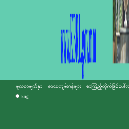
မူလစာမျက်နှာ
စာပေကျမ်းဂန်များ
စာကြည့်တိုက်ဖြစ်ပေါ်လ
Eng