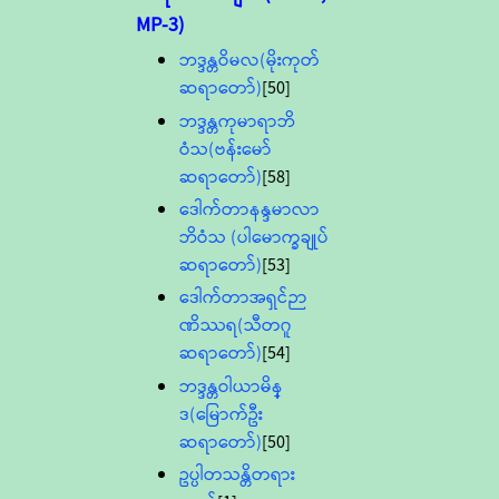
MP-3)
ဘဒ္ဒန္တဝိမလ(မိုးကုတ်
ဆရာတော်)
[50]
ဘဒ္ဒန္တကုမာရာဘိ
ဝံသ(ဗန်းမော်
ဆရာတော်)
[58]
ဒေါက်တာနန္ဒမာလာ
ဘိဝံသ (ပါမောက္ခချုပ်
ဆရာတော်)
[53]
ဒေါက်တာအရှင်ဉာ
ဏိဿရ(သီတဂူ
ဆရာတော်)
[54]
ဘဒ္ဒန္တဝါယာမိန္
ဒ(မြောက်ဦး
ဆရာတော်)
[50]
ဥပ္ပါတသန္တိတရား