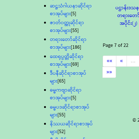
ဆဋ္ဌသံဂါယနာဆိုင်ရာ
ပဌာန်းဒသ
စာအုပ်များ
[5]
တရားတော
ဇာတ်၀တ္ထုဆိုင်ရာ
အပိုင်း(၂)
စာအုပ်များ
[55]
တရားတော်ဆိုင်ရာ
Page
7
of
22
စာအုပ်များ
[186]
ထေရုပ္ပတ္တိဆိုင်ရာ
««
«
…
စာအုပ်များ
[69]
»»
ဒီပနီဆိုင်ရာစာအုပ်
များ
[65]
ဓမ္မကဗျာဆိုင်ရာ
စာအုပ်များ
[5]
ဓမ္မပဒဆိုင်ရာစာအုပ်
များ
[55]
© 
နိဿယဆိုင်ရာစာအုပ်
များ
[52]