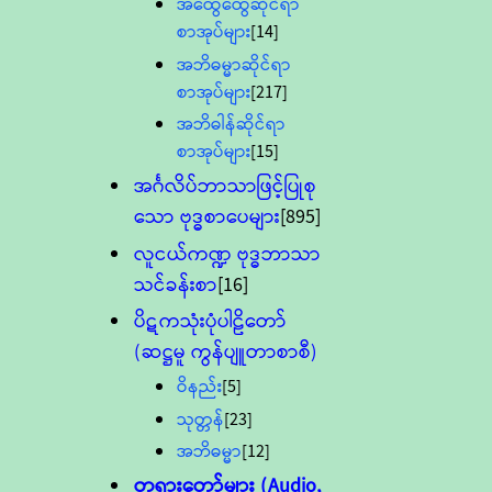
အထွေထွေဆိုင်ရာ
စာအုပ်များ
[14]
အဘိဓမ္မာဆိုင်ရာ
စာအုပ်များ
[217]
အဘိဓါန်ဆိုင်ရာ
စာအုပ်များ
[15]
အင်္ဂလိပ်ဘာသာဖြင့်ပြုစု
သော ဗုဒ္ဓစာပေများ
[895]
လူငယ်ကဏ္ဍ ဗုဒ္ဓဘာသာ
သင်ခန်းစာ
[16]
ပိဋကသုံးပုံပါဠိတော်
(ဆဋ္ဌမူ ကွန်ပျူတာစာစီ)
ဝိနည်း
[5]
သုတ္တန်
[23]
အဘိဓမ္မာ
[12]
တရားတော်များ (Audio,