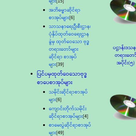
များ
[15]
အဘိဓမ္မာဆိုင်ရာ
စာအုပ်များ
[6]
သာသနာရေးဦးစီးဌာန၊
ပုံနှိပ်ထုတ်ဝေရေးဌာန
ခွဲမှ ထုတ်ဝေသော ဗုဒ္ဓ
ပဌာန်းဒသ
တရားတော်များ
တရားတော
ဆိုင်ရာ စာအုပ်
အပိုင်း(၅)
များ
[39]
ပြင်ပမှထုတ်ဝေသောဗုဒ္ဓ
စာပေစာအုပ်များ
သမိုင်းဆိုင်ရာစာအုပ်
များ
[6]
ကျောင်းတိုက်သမိုင်း
ဆိုင်ရာစာအုပ်များ
[4]
စာမေးပွဲဆိုင်ရာစာအုပ်
များ
[49]