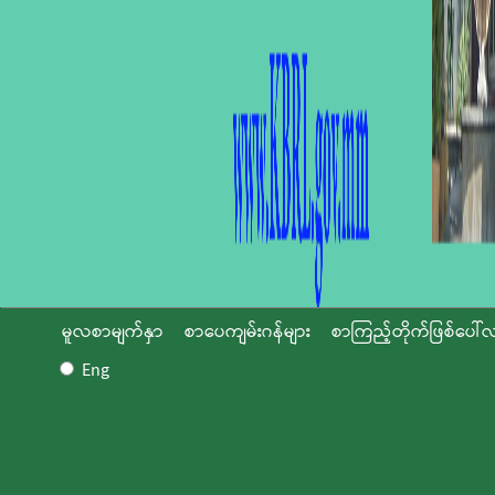
မူလစာမျက်နှာ
စာပေကျမ်းဂန်များ
စာကြည့်တိုက်ဖြစ်ပေါ်လ
Eng