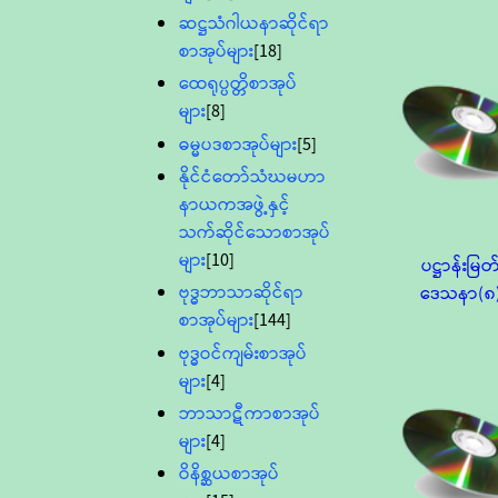
ဆဋ္ဌသံဂါယနာဆိုင်ရာ
စာအုပ်များ
[18]
ထေရုပ္ပတ္တိစာအုပ်
များ
[8]
ဓမ္မပဒစာအုပ်များ
[5]
နိုင်ငံတော်သံဃမဟာ
နာယကအဖွဲ့နှင့်
သက်ဆိုင်သောစာအုပ်
များ
[10]
ပဋ္ဌာန်းမြတ
ဗုဒ္ဓဘာသာဆိုင်ရာ
ဒေသနာ(၈
စာအုပ်များ
[144]
ဗုဒ္ဓဝင်ကျမ်းစာအုပ်
များ
[4]
ဘာသာဋီကာစာအုပ်
များ
[4]
ဝိနိစ္ဆယစာအုပ်