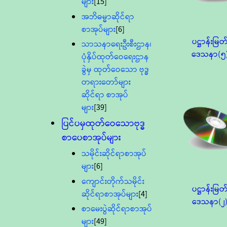
များ
[15]
အဘိဓမ္မာဆိုင်ရာ
စာအုပ်များ
[6]
ပဋ္ဌာန်းမြတ
သာသနာရေးဦးစီးဌာန၊
ဒေသနာ(၅
ပုံနှိပ်ထုတ်ဝေရေးဌာန
ခွဲမှ ထုတ်ဝေသော ဗုဒ္ဓ
တရားတော်များ
ဆိုင်ရာ စာအုပ်
များ
[39]
ပြင်ပမှထုတ်ဝေသောဗုဒ္ဓ
စာပေစာအုပ်များ
သမိုင်းဆိုင်ရာစာအုပ်
များ
[6]
ကျောင်းတိုက်သမိုင်း
ပဋ္ဌာန်းမြတ
ဆိုင်ရာစာအုပ်များ
[4]
ဒေသနာ(၂
စာမေးပွဲဆိုင်ရာစာအုပ်
များ
[49]