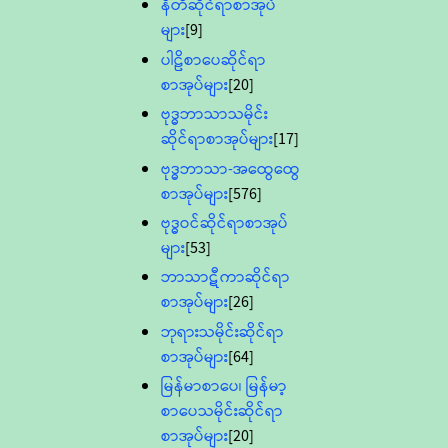
နီတိဆိုင်ရာစာအုပ်
များ
[9]
ပါဠိစာပေဆိုင်ရာ
စာအုပ်များ
[20]
ဗုဒ္ဓဘာသာသမိုင်း
ဆိုင်ရာစာအုပ်များ
[17]
ဗုဒ္ဓဘာသာ-အထွေထွေ
စာအုပ်များ
[576]
ဗုဒ္ဓဝင်ဆိုင်ရာစာအုပ်
များ
[53]
ဘာသာဋီကာဆိုင်ရာ
စာအုပ်များ
[26]
ဘုရားသမိုင်းဆိုင်ရာ
စာအုပ်များ
[64]
မြန်မာစာပေ၊ မြန်မာ့
စာပေသမိုင်းဆိုင်ရာ
စာအုပ်များ
[20]