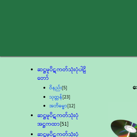
ဆဋ္ဌမူပိဋကတ်သုံးပုံပါဠိ
တော်
ဒ
ဝိနည်း
[5]
သုတ္တန်
[23]
အဘိဓမ္မာ
[12]
ဆဋ္ဌမူပိဋကတ်သုံးပုံ
အဋ္ဌကထာ
[51]
ဆဋ္ဌမူပိဋကတ်သုံးပုံ