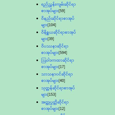
ရည်ညွှန်းကျမ်းဆိုင်ရာ
စာအုပ်များ
[59]
ဝိနည်းဆိုင်ရာစာအုပ်
များ
[104]
ဝိနိစ္ဆယဆိုင်ရာစာအုပ်
များ
[39]
ဝိပဿနာဆိုင်ရာ
စာအုပ်များ
[594]
သြဝါဒကထာဆိုင်ရာ
စာအုပ်များ
[17]
သာသနာ၀င်ဆိုင်ရာ
စာအုပ်များ
[40]
သုတ္တန်ဆိုင်ရာစာအုပ်
များ
[153]
အတ္ထုပ္ပတ္တိဆိုင်ရာ
စာအုပ်များ
[12]