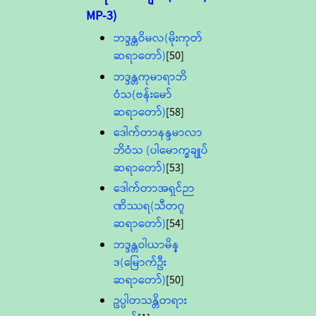
MP-3)
ဘဒ္ဒန္တဝိမလ(မိုးကုတ်
ဆရာတော်)
[50]
ဘဒ္ဒန္တကုမာရာဘိ
ဝံသ(ဗန်းမော်
ဆရာတော်)
[58]
ဒေါက်တာနန္ဒမာလာ
ဘိဝံသ (ပါမောက္ခချုပ်
ဆရာတော်)
[53]
ဒေါက်တာအရှင်ဉာ
ဏိဿရ(သီတဂူ
ဆရာတော်)
[54]
ဘဒ္ဒန္တဝါယာမိန္
ဒ(မြောက်ဦး
ဆရာတော်)
[50]
ဥပ္ပါတသန္တိတရား