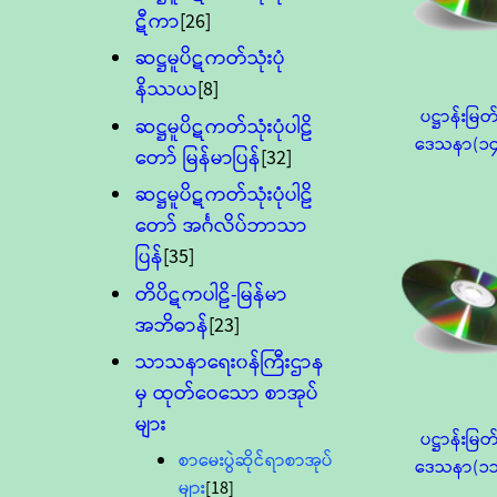
ဋီကာ
[26]
ဆဋ္ဌမူပိဋကတ်သုံးပုံ
နိဿယ
[8]
ပဋ္ဌာန်းမြတ
ဆဋ္ဌမူပိဋကတ်သုံးပုံပါဠိ
ဒေသနာ(၁၄
တော် မြန်မာပြန်
[32]
ဆဋ္ဌမူပိဋကတ်သုံးပုံပါဠိ
တော် အင်္ဂလိပ်ဘာသာ
ပြန်
[35]
တိပိဋကပါဠိ-မြန်မာ
အဘိဓာန်
[23]
သာသနာရေး၀န်ကြီးဌာန
မှ ထုတ်ဝေသော စာအုပ်
များ
ပဋ္ဌာန်းမြတ
စာမေးပွဲဆိုင်ရာစာအုပ်
ဒေသနာ(၁၁
များ
[18]