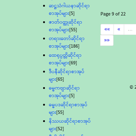
ဆဋ္ဌသံဂါယနာဆိုင်ရာ
စာအုပ်များ
[5]
Page
9
of
22
ဇာတ်၀တ္ထုဆိုင်ရာ
««
«
…
စာအုပ်များ
[55]
တရားတော်ဆိုင်ရာ
»»
စာအုပ်များ
[186]
ထေရုပ္ပတ္တိဆိုင်ရာ
စာအုပ်များ
[69]
ဒီပနီဆိုင်ရာစာအုပ်
များ
[65]
© 
ဓမ္မကဗျာဆိုင်ရာ
စာအုပ်များ
[5]
ဓမ္မပဒဆိုင်ရာစာအုပ်
များ
[55]
နိဿယဆိုင်ရာစာအုပ်
များ
[52]