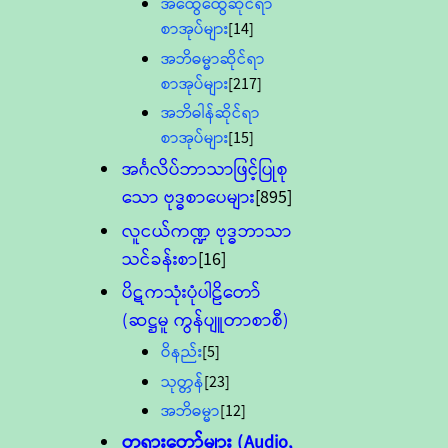
အထွေထွေဆိုင်ရာ
စာအုပ်များ
[14]
အဘိဓမ္မာဆိုင်ရာ
စာအုပ်များ
[217]
အဘိဓါန်ဆိုင်ရာ
စာအုပ်များ
[15]
အင်္ဂလိပ်ဘာသာဖြင့်ပြုစု
သော ဗုဒ္ဓစာပေများ
[895]
လူငယ်ကဏ္ဍ ဗုဒ္ဓဘာသာ
သင်ခန်းစာ
[16]
ပိဋကသုံးပုံပါဠိတော်
(ဆဋ္ဌမူ ကွန်ပျူတာစာစီ)
ဝိနည်း
[5]
သုတ္တန်
[23]
အဘိဓမ္မာ
[12]
တရားတော်များ (Audio,