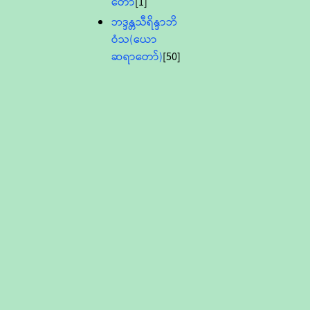
တော်
[1]
ဘဒ္ဒန္တသီရိန္ဒာဘိ
ဝံသ(ယော
ဆရာတော်)
[50]