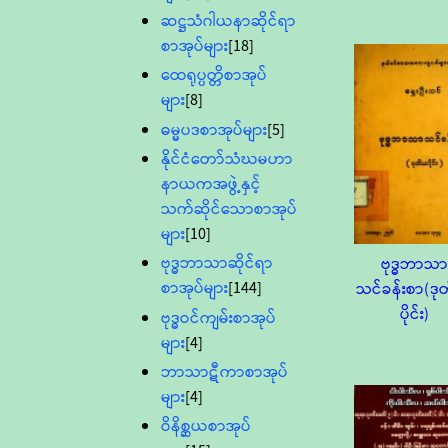
ဆဋ္ဌသံဂါယနာဆိုင်ရာ
စာအုပ်များ
[18]
ထေရုပ္ပတ္တိစာအုပ်
များ
[8]
ဓမ္မပဒစာအုပ်များ
[5]
နိုင်ငံတော်သံဃမဟာ
နာယကအဖွဲ့နှင့်
သက်ဆိုင်သောစာအုပ်
များ
[10]
ဗုဒ္ဓဘာသာဆိုင်ရာ
ဗုဒ္ဓဘာသာ
စာအုပ်များ
[144]
သင်ခန်းစာ(ဒ
ပိုင်း)
ဗုဒ္ဓဝင်ကျမ်းစာအုပ်
များ
[4]
ဘာသာဋီကာစာအုပ်
များ
[4]
ဝိနိစ္ဆယစာအုပ်