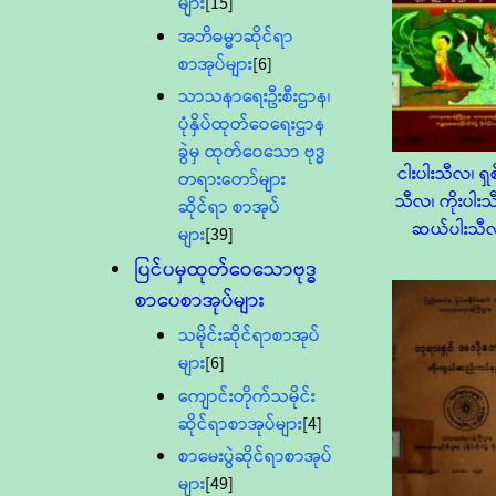
များ
[15]
အဘိဓမ္မာဆိုင်ရာ
စာအုပ်များ
[6]
သာသနာရေးဦးစီးဌာန၊
ပုံနှိပ်ထုတ်ဝေရေးဌာန
ခွဲမှ ထုတ်ဝေသော ဗုဒ္ဓ
ငါးပါးသီလ၊ ရှစ
တရားတော်များ
သီလ၊ ကိုးပါး
ဆိုင်ရာ စာအုပ်
ဆယ်ပါးသီ
များ
[39]
ပြင်ပမှထုတ်ဝေသောဗုဒ္ဓ
စာပေစာအုပ်များ
သမိုင်းဆိုင်ရာစာအုပ်
များ
[6]
ကျောင်းတိုက်သမိုင်း
ဆိုင်ရာစာအုပ်များ
[4]
စာမေးပွဲဆိုင်ရာစာအုပ်
များ
[49]