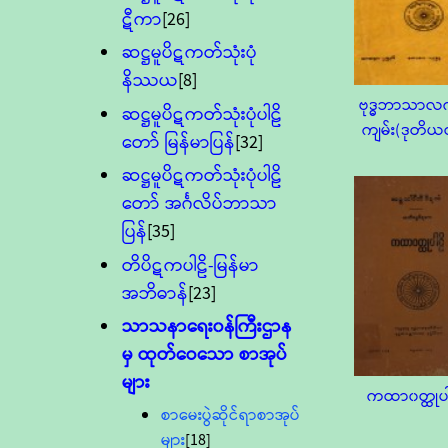
ဋီကာ
[26]
ဆဋ္ဌမူပိဋကတ်သုံးပုံ
နိဿယ
[8]
ဗုဒ္ဓဘာသာလက်
ဆဋ္ဌမူပိဋကတ်သုံးပုံပါဠိ
ကျမ်း(ဒုတိယတ
တော် မြန်မာပြန်
[32]
ဆဋ္ဌမူပိဋကတ်သုံးပုံပါဠိ
တော် အင်္ဂလိပ်ဘာသာ
ပြန်
[35]
တိပိဋကပါဠိ-မြန်မာ
အဘိဓာန်
[23]
သာသနာရေး၀န်ကြီးဌာန
မှ ထုတ်ဝေသော စာအုပ်
များ
ကထာ၀တ္ထုပါ
စာမေးပွဲဆိုင်ရာစာအုပ်
များ
[18]