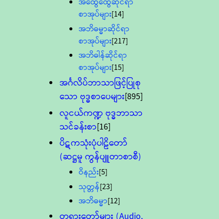
အထွေထွေဆိုင်ရာ
စာအုပ်များ
[14]
အဘိဓမ္မာဆိုင်ရာ
စာအုပ်များ
[217]
အဘိဓါန်ဆိုင်ရာ
စာအုပ်များ
[15]
အင်္ဂလိပ်ဘာသာဖြင့်ပြုစု
သော ဗုဒ္ဓစာပေများ
[895]
လူငယ်ကဏ္ဍ ဗုဒ္ဓဘာသာ
သင်ခန်းစာ
[16]
ပိဋကသုံးပုံပါဠိတော်
(ဆဋ္ဌမူ ကွန်ပျူတာစာစီ)
ဝိနည်း
[5]
သုတ္တန်
[23]
အဘိဓမ္မာ
[12]
တရားတော်များ (Audio,