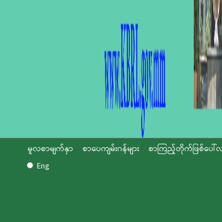
မူလစာမျက်နှာ
စာပေကျမ်းဂန်များ
စာကြည့်တိုက်ဖြစ်ပေါ်လ
Eng