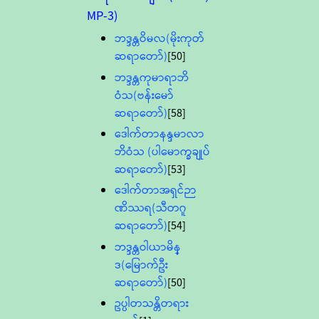
MP-3)
ဘဒ္ဒန္တဝိမလ(မိုးကုတ်
ဆရာတော်)
[50]
ဘဒ္ဒန္တကုမာရာဘိ
ဝံသ(ဗန်းမော်
ဆရာတော်)
[58]
ဒေါက်တာနန္ဒမာလာ
ဘိဝံသ (ပါမောက္ခချုပ်
ဆရာတော်)
[53]
ဒေါက်တာအရှင်ဉာ
ဏိဿရ(သီတဂူ
ဆရာတော်)
[54]
ဘဒ္ဒန္တဝါယာမိန္
ဒ(မြောက်ဦး
ဆရာတော်)
[50]
ဥပ္ပါတသန္တိတရား