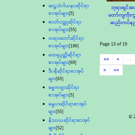
ဆဋ္ဌသံဂါယနာဆိုင်ရာ
ဘုရားရှင်အလ
စာအုပ်များ
[5]
တော်ကျကိုးက
ဇာတ်၀တ္ထုဆိုင်ရာ
ဆည်းကပ်နည
စာအုပ်များ
[55]
တရားတော်ဆိုင်ရာ
Page
13
of
19
စာအုပ်များ
[186]
ထေရုပ္ပတ္တိဆိုင်ရာ
««
«
…
စာအုပ်များ
[69]
»
»»
ဒီပနီဆိုင်ရာစာအုပ်
များ
[65]
ဓမ္မကဗျာဆိုင်ရာ
စာအုပ်များ
[5]
ဓမ္မပဒဆိုင်ရာစာအုပ်
များ
[55]
© 
နိဿယဆိုင်ရာစာအုပ်
များ
[52]