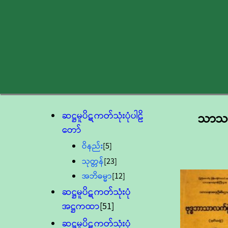
ဆဋ္ဌမူပိဋကတ်သုံးပုံပါဠိ
သာသနာ
တော်
ဝိနည်း
[5]
သုတ္တန်
[23]
အဘိဓမ္မာ
[12]
ဆဋ္ဌမူပိဋကတ်သုံးပုံ
အဋ္ဌကထာ
[51]
ဆဋ္ဌမူပိဋကတ်သုံးပုံ