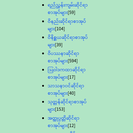
ရည်ညွှန်းကျမ်းဆိုင်ရာ
စာအုပ်များ
[59]
ဝိနည်းဆိုင်ရာစာအုပ်
များ
[104]
ဝိနိစ္ဆယဆိုင်ရာစာအုပ်
များ
[39]
ဝိပဿနာဆိုင်ရာ
စာအုပ်များ
[594]
သြဝါဒကထာဆိုင်ရာ
စာအုပ်များ
[17]
သာသနာ၀င်ဆိုင်ရာ
စာအုပ်များ
[40]
သုတ္တန်ဆိုင်ရာစာအုပ်
များ
[153]
အတ္ထုပ္ပတ္တိဆိုင်ရာ
စာအုပ်များ
[12]