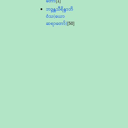
တော်
[1]
ဘဒ္ဒန္တသီရိန္ဒာဘိ
ဝံသ(ယော
ဆရာတော်)
[50]