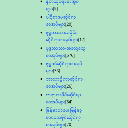
နီတိဆိုင်ရာစာအုပ်
များ
[9]
ပါဠိစာပေဆိုင်ရာ
စာအုပ်များ
[20]
ဗုဒ္ဓဘာသာသမိုင်း
ဆိုင်ရာစာအုပ်များ
[17]
ဗုဒ္ဓဘာသာ-အထွေထွေ
စာအုပ်များ
[576]
ဗုဒ္ဓဝင်ဆိုင်ရာစာအုပ်
များ
[53]
ဘာသာဋီကာဆိုင်ရာ
စာအုပ်များ
[26]
ဘုရားသမိုင်းဆိုင်ရာ
စာအုပ်များ
[64]
မြန်မာစာပေ၊ မြန်မာ့
စာပေသမိုင်းဆိုင်ရာ
စာအုပ်များ
[20]