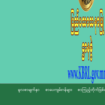
မူလစာမျက်နှာ
စာပေကျမ်းဂန်များ
စာကြည့်တိုက်ဖြစ်