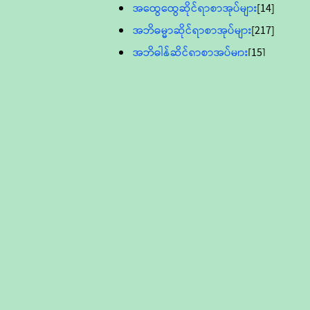
အထွေထွေဆိုင်ရာစာအုပ်များ
[14]
အဘိဓမ္မာဆိုင်ရာစာအုပ်များ
[217]
အဘိဓါန်ဆိုင်ရာစာအုပ်များ
[15]
အင်္ဂလိပ်ဘာသာဖြင့်ပြုစုသော ဗုဒ္ဓ
စာပေများ
[895]
လူငယ်ကဏ္ဍ ဗုဒ္ဓဘာသာ
သင်ခန်းစာ
[16]
ပိဋကသုံးပုံပါဠိတော် (ဆဋ္ဌမူ
ကွန်ပျူတာစာစီ)
ဝိနည်း
[5]
သုတ္တန်
[23]
အဘိဓမ္မာ
[12]
တရားတော်များ (Audio, MP-3)
ဘဒ္ဒန္တဝိမလ(မိုးကုတ်ဆရာတော်)