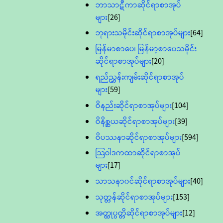
ဘာသာဋီကာဆိုင်ရာစာအုပ်
များ
[26]
ဘုရားသမိုင်းဆိုင်ရာစာအုပ်များ
[64]
မြန်မာစာပေ၊ မြန်မာ့စာပေသမိုင်း
ဆိုင်ရာစာအုပ်များ
[20]
ရည်ညွှန်းကျမ်းဆိုင်ရာစာအုပ်
များ
[59]
ဝိနည်းဆိုင်ရာစာအုပ်များ
[104]
ဝိနိစ္ဆယဆိုင်ရာစာအုပ်များ
[39]
ဝိပဿနာဆိုင်ရာစာအုပ်များ
[594]
သြဝါဒကထာဆိုင်ရာစာအုပ်
များ
[17]
သာသနာ၀င်ဆိုင်ရာစာအုပ်များ
[40]
သုတ္တန်ဆိုင်ရာစာအုပ်များ
[153]
အတ္ထုပ္ပတ္တိဆိုင်ရာစာအုပ်များ
[12]