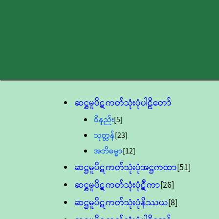
ဆဋ္ဌမူပိဋကတ်သုံးပုံပါဠိတော်
ဝိနည်း
[5]
သုတ္တန်
[23]
အဘိဓမ္မာ
[12]
ဆဋ္ဌမူပိဋကတ်သုံးပုံအဋ္ဌကထာ
[51]
ဆဋ္ဌမူပိဋကတ်သုံးပုံဋီကာ
[26]
ဆဋ္ဌမူပိဋကတ်သုံးပုံနိဿယ
[8]