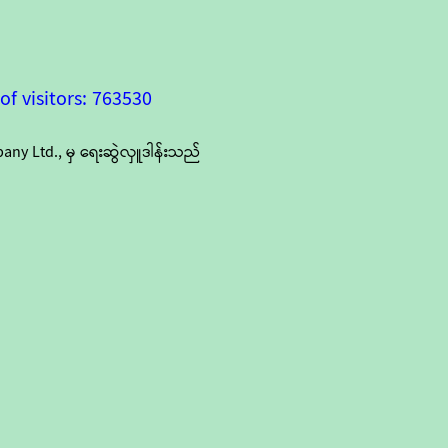
f visitors: 763530
y Ltd., မှ ရေးဆွဲလှူဒါန်းသည်