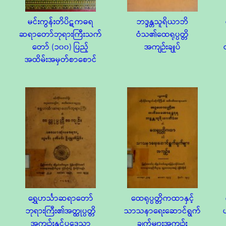
မင်းကွန်းတိပိဋကဓရ
ဘဒ္ဒန္တသူရိယာဘိ
ဆရာတော်ဘုရားကြီးသက်
ဝံသ၏ထေရုပ္ပတ္တိ
တော် (၁၀၀) ပြည့်
အကျဉ်းချုပ်
အထိမ်းအမှတ်စာစောင်
ရွှေဟင်္သာဆရာတော်
ထေရုပ္ပတ္တိကထာနှင့်
ဘုရားကြီး၏အတ္ထုပ္ပတ္တိ
သာသနာရေးဆောင်ရွက်
အကျဉ်းနှင့်ပဒေသာ
ချက်များအကျဉ်း