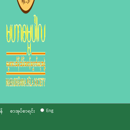
Eng
န်
စာအုပ်စာရင်း