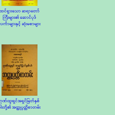
ထင်ရှားသော ဆရာတော်
ကြီးများ၏ ဆောင်ပုဒ်
လင်္ကာများနှင့် ဆုံးမစာများ
ဂုဏ်ထူးရှင်အရှင်မြတ်နှစ်
ပါးတို့၏ အတ္ထုပ္ပတ္တိစာတမ်း