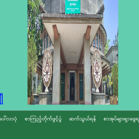
ပေါ်လာပုံ
စာကြည့်တိုက်ဖွင့်ပွဲ
ဆက်သွယ်ရန်
စာအုပ်များရှာဖွေရ