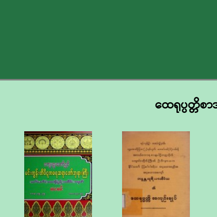
ထေရုပ္ပတ္တိစာ