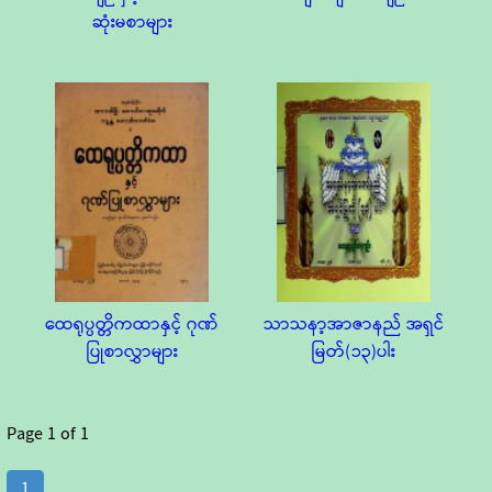
ဆုံးမစာများ
ထေရုပ္ပတ္တိကထာနှင့် ဂုဏ်
သာသနာ့အာဇာနည် အရှင်
ပြုစာလွှာများ
မြတ်(၁၃)ပါး
Page
1
of
1
1