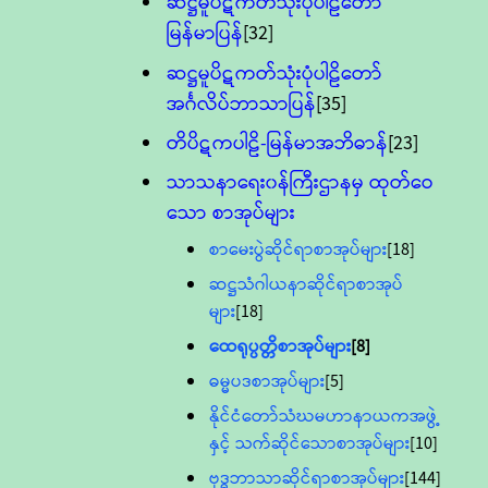
ဆဋ္ဌမူပိဋကတ်သုံးပုံပါဠိတော်
မြန်မာပြန်
[32]
ဆဋ္ဌမူပိဋကတ်သုံးပုံပါဠိတော်
အင်္ဂလိပ်ဘာသာပြန်
[35]
တိပိဋကပါဠိ-မြန်မာအဘိဓာန်
[23]
သာသနာရေး၀န်ကြီးဌာနမှ ထုတ်ဝေ
သော စာအုပ်များ
စာမေးပွဲဆိုင်ရာစာအုပ်များ
[18]
ဆဋ္ဌသံဂါယနာဆိုင်ရာစာအုပ်
များ
[18]
ထေရုပ္ပတ္တိစာအုပ်များ
[8]
ဓမ္မပဒစာအုပ်များ
[5]
နိုင်ငံတော်သံဃမဟာနာယကအဖွဲ့
နှင့် သက်ဆိုင်သောစာအုပ်များ
[10]
ဗုဒ္ဓဘာသာဆိုင်ရာစာအုပ်များ
[144]