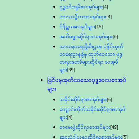
ဗုဒ္ဓဝင်ကျမ်းစာအုပ်များ
[4]
ဘာသာဋီကာစာအုပ်များ
[4]
ဝိနိစ္ဆယစာအုပ်များ
[15]
အဘိဓမ္မာဆိုင်ရာစာအုပ်များ
[6]
သာသနာရေးဦးစီးဌာန၊ ပုံနှိပ်ထုတ်
ဝေရေးဌာနခွဲမှ ထုတ်ဝေသော ဗုဒ္ဓ
တရားတော်များဆိုင်ရာ စာအုပ်
များ
[39]
ပြင်ပမှထုတ်ဝေသောဗုဒ္ဓစာပေစာအုပ်
များ
သမိုင်းဆိုင်ရာစာအုပ်များ
[6]
ကျောင်းတိုက်သမိုင်းဆိုင်ရာစာအုပ်
များ
[4]
စာမေးပွဲဆိုင်ရာစာအုပ်များ
[49]
ဆဋ္ဌသံဂါယနာဆိုင်ရာစာအုပ်များ
[5]