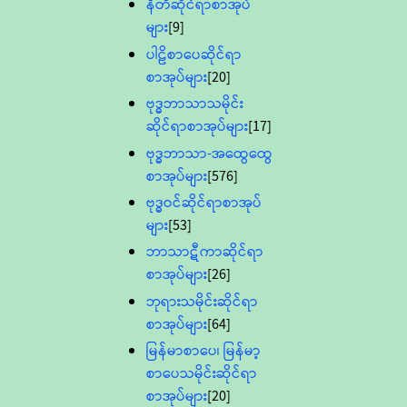
နီတိဆိုင်ရာစာအုပ်
များ
[9]
ပါဠိစာပေဆိုင်ရာ
စာအုပ်များ
[20]
ဗုဒ္ဓဘာသာသမိုင်း
ဆိုင်ရာစာအုပ်များ
[17]
ဗုဒ္ဓဘာသာ-အထွေထွေ
စာအုပ်များ
[576]
ဗုဒ္ဓဝင်ဆိုင်ရာစာအုပ်
များ
[53]
ဘာသာဋီကာဆိုင်ရာ
စာအုပ်များ
[26]
ဘုရားသမိုင်းဆိုင်ရာ
စာအုပ်များ
[64]
မြန်မာစာပေ၊ မြန်မာ့
စာပေသမိုင်းဆိုင်ရာ
စာအုပ်များ
[20]