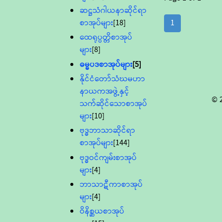
ဆဋ္ဌသံဂါယနာဆိုင်ရာ
စာအုပ်များ
[18]
1
ထေရုပ္ပတ္တိစာအုပ်
များ
[8]
ဓမ္မပဒစာအုပ်များ
[5]
နိုင်ငံတော်သံဃမဟာ
နာယကအဖွဲ့နှင့်
© 
သက်ဆိုင်သောစာအုပ်
များ
[10]
ဗုဒ္ဓဘာသာဆိုင်ရာ
စာအုပ်များ
[144]
ဗုဒ္ဓဝင်ကျမ်းစာအုပ်
များ
[4]
ဘာသာဋီကာစာအုပ်
များ
[4]
ဝိနိစ္ဆယစာအုပ်