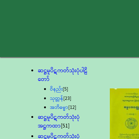
ဆဋ္ဌမူပိဋကတ်သုံးပုံပါဠိ
တော်
ဝိနည်း
[5]
သုတ္တန်
[23]
အဘိဓမ္မာ
[12]
ဆဋ္ဌမူပိဋကတ်သုံးပုံ
အဋ္ဌကထာ
[51]
ဆဋ္ဌမူပိဋကတ်သုံးပုံ