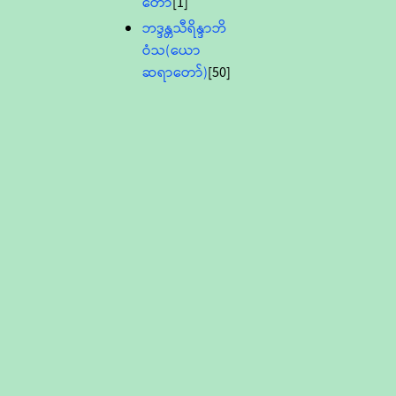
တော်
[1]
ဘဒ္ဒန္တသီရိန္ဒာဘိ
ဝံသ(ယော
ဆရာတော်)
[50]