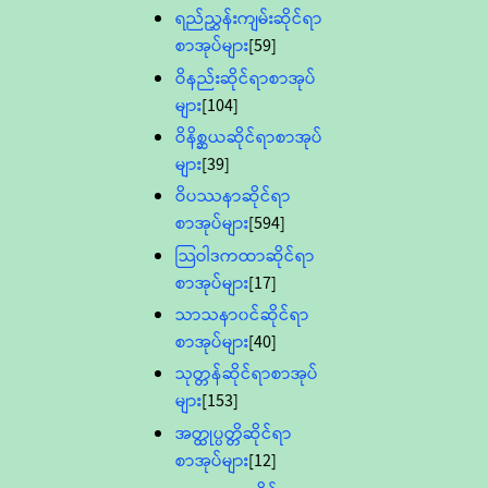
ရည်ညွှန်းကျမ်းဆိုင်ရာ
စာအုပ်များ
[59]
ဝိနည်းဆိုင်ရာစာအုပ်
များ
[104]
ဝိနိစ္ဆယဆိုင်ရာစာအုပ်
များ
[39]
ဝိပဿနာဆိုင်ရာ
စာအုပ်များ
[594]
သြဝါဒကထာဆိုင်ရာ
စာအုပ်များ
[17]
သာသနာ၀င်ဆိုင်ရာ
စာအုပ်များ
[40]
သုတ္တန်ဆိုင်ရာစာအုပ်
များ
[153]
အတ္ထုပ္ပတ္တိဆိုင်ရာ
စာအုပ်များ
[12]