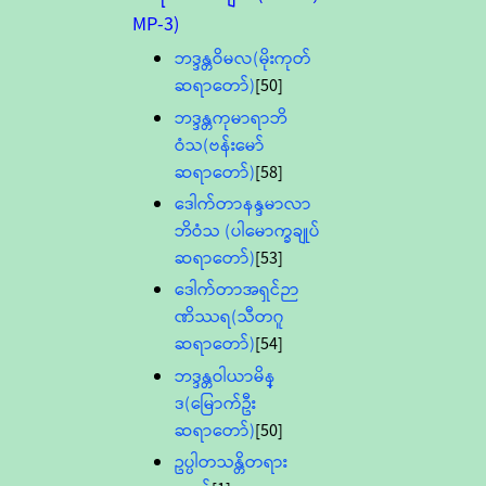
MP-3)
ဘဒ္ဒန္တဝိမလ(မိုးကုတ်
ဆရာတော်)
[50]
ဘဒ္ဒန္တကုမာရာဘိ
ဝံသ(ဗန်းမော်
ဆရာတော်)
[58]
ဒေါက်တာနန္ဒမာလာ
ဘိဝံသ (ပါမောက္ခချုပ်
ဆရာတော်)
[53]
ဒေါက်တာအရှင်ဉာ
ဏိဿရ(သီတဂူ
ဆရာတော်)
[54]
ဘဒ္ဒန္တဝါယာမိန္
ဒ(မြောက်ဦး
ဆရာတော်)
[50]
ဥပ္ပါတသန္တိတရား