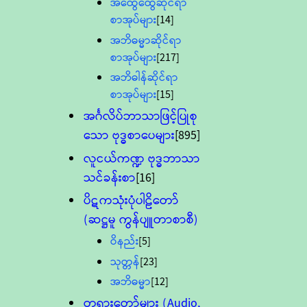
အထွေထွေဆိုင်ရာ
စာအုပ်များ
[14]
အဘိဓမ္မာဆိုင်ရာ
စာအုပ်များ
[217]
အဘိဓါန်ဆိုင်ရာ
စာအုပ်များ
[15]
အင်္ဂလိပ်ဘာသာဖြင့်ပြုစု
သော ဗုဒ္ဓစာပေများ
[895]
လူငယ်ကဏ္ဍ ဗုဒ္ဓဘာသာ
သင်ခန်းစာ
[16]
ပိဋကသုံးပုံပါဠိတော်
(ဆဋ္ဌမူ ကွန်ပျူတာစာစီ)
ဝိနည်း
[5]
သုတ္တန်
[23]
အဘိဓမ္မာ
[12]
တရားတော်များ (Audio,