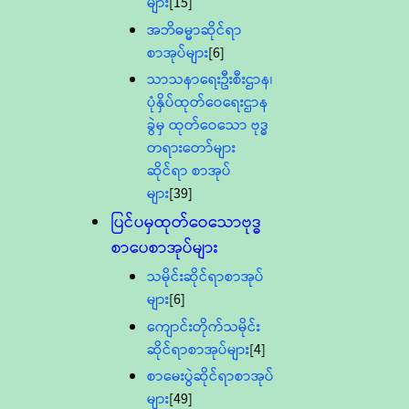
များ
[15]
အဘိဓမ္မာဆိုင်ရာ
စာအုပ်များ
[6]
သာသနာရေးဦးစီးဌာန၊
ပုံနှိပ်ထုတ်ဝေရေးဌာန
ခွဲမှ ထုတ်ဝေသော ဗုဒ္ဓ
တရားတော်များ
ဆိုင်ရာ စာအုပ်
များ
[39]
ပြင်ပမှထုတ်ဝေသောဗုဒ္ဓ
စာပေစာအုပ်များ
သမိုင်းဆိုင်ရာစာအုပ်
များ
[6]
ကျောင်းတိုက်သမိုင်း
ဆိုင်ရာစာအုပ်များ
[4]
စာမေးပွဲဆိုင်ရာစာအုပ်
များ
[49]