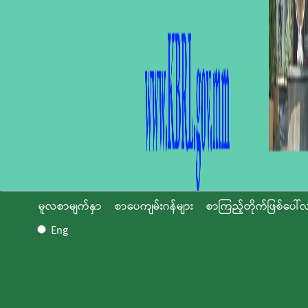
မူလစာမျက်နှာ
စာပေကျမ်းဂန်များ
စာကြည့်တိုက်ဖြစ်ပေါ်လ
Eng