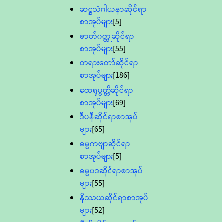
ဆဋ္ဌသံဂါယနာဆိုင်ရာ
စာအုပ်များ
[5]
ဇာတ်၀တ္ထုဆိုင်ရာ
စာအုပ်များ
[55]
တရားတော်ဆိုင်ရာ
စာအုပ်များ
[186]
ထေရုပ္ပတ္တိဆိုင်ရာ
စာအုပ်များ
[69]
ဒီပနီဆိုင်ရာစာအုပ်
များ
[65]
ဓမ္မကဗျာဆိုင်ရာ
စာအုပ်များ
[5]
ဓမ္မပဒဆိုင်ရာစာအုပ်
များ
[55]
နိဿယဆိုင်ရာစာအုပ်
များ
[52]