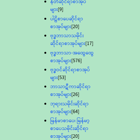
နီတိဆိုင်ရာစာအုပ်
များ
[9]
ပါဠိစာပေဆိုင်ရာ
စာအုပ်များ
[20]
ဗုဒ္ဓဘာသာသမိုင်း
ဆိုင်ရာစာအုပ်များ
[17]
ဗုဒ္ဓဘာသာ-အထွေထွေ
စာအုပ်များ
[576]
ဗုဒ္ဓဝင်ဆိုင်ရာစာအုပ်
များ
[53]
ဘာသာဋီကာဆိုင်ရာ
စာအုပ်များ
[26]
ဘုရားသမိုင်းဆိုင်ရာ
စာအုပ်များ
[64]
မြန်မာစာပေ၊ မြန်မာ့
စာပေသမိုင်းဆိုင်ရာ
စာအုပ်များ
[20]