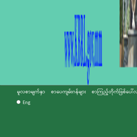
မူလစာမျက်နှာ
စာပေကျမ်းဂန်များ
စာကြည့်တိုက်ဖြစ်ပေါ်လ
Eng