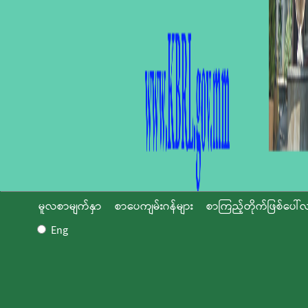
မူလစာမျက်နှာ
စာပေကျမ်းဂန်များ
စာကြည့်တိုက်ဖြစ်ပေါ်လ
Eng