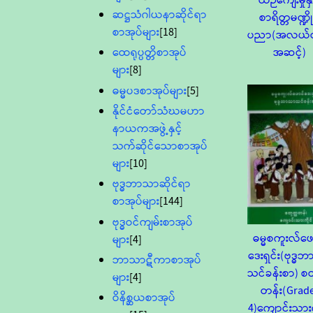
ယဉ်ကျေးမှုနှင
ဆဋ္ဌသံဂါယနာဆိုင်ရာ
စာရိတ္တမဏ္ဍို
စာအုပ်များ
[18]
ပညာ(အလယ်တ
အဆင့်)
ထေရုပ္ပတ္တိစာအုပ်
များ
[8]
ဓမ္မပဒစာအုပ်များ
[5]
နိုင်ငံတော်သံဃမဟာ
နာယကအဖွဲ့နှင့်
သက်ဆိုင်သောစာအုပ်
များ
[10]
ဗုဒ္ဓဘာသာဆိုင်ရာ
စာအုပ်များ
[144]
ဗုဒ္ဓဝင်ကျမ်းစာအုပ်
ဓမ္မစကူးလ်ဖေ
များ
[4]
ဒေးရှင်း(ဗုဒ္ဓ
ဘာသာဋီကာစာအုပ်
သင်ခန်းစာ) စတ
များ
[4]
တန်း(Grad
ဝိနိစ္ဆယစာအုပ်
4)ကျောင်းသားက