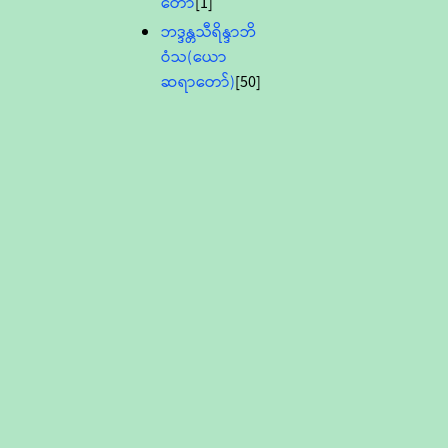
တော်
[1]
ဘဒ္ဒန္တသီရိန္ဒာဘိ
ဝံသ(ယော
ဆရာတော်)
[50]