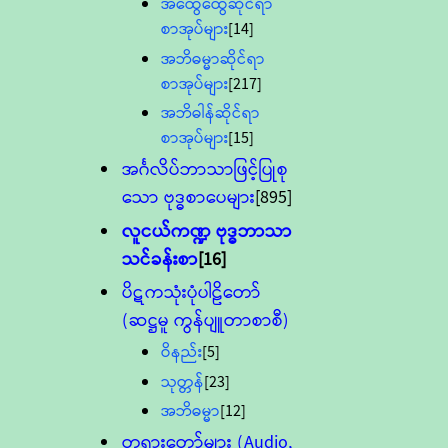
အထွေထွေဆိုင်ရာ
စာအုပ်များ
[14]
အဘိဓမ္မာဆိုင်ရာ
စာအုပ်များ
[217]
အဘိဓါန်ဆိုင်ရာ
စာအုပ်များ
[15]
အင်္ဂလိပ်ဘာသာဖြင့်ပြုစု
သော ဗုဒ္ဓစာပေများ
[895]
လူငယ်ကဏ္ဍ ဗုဒ္ဓဘာသာ
သင်ခန်းစာ
[16]
ပိဋကသုံးပုံပါဠိတော်
(ဆဋ္ဌမူ ကွန်ပျူတာစာစီ)
ဝိနည်း
[5]
သုတ္တန်
[23]
အဘိဓမ္မာ
[12]
တရားတော်များ (Audio,