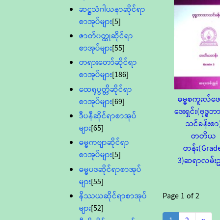
ဆဋ္ဌသံဂါယနာဆိုင်ရာ
စာအုပ်များ
[5]
ဇာတ်၀တ္ထုဆိုင်ရာ
စာအုပ်များ
[55]
တရားတော်ဆိုင်ရာ
စာအုပ်များ
[186]
ထေရုပ္ပတ္တိဆိုင်ရာ
ဓမ္မစကူးလ်ဖေ
စာအုပ်များ
[69]
ဒေးရှင်း(ဗုဒ္ဓ
ဒီပနီဆိုင်ရာစာအုပ်
သင်ခန်းစာ
များ
[65]
တတိယ
ဓမ္မကဗျာဆိုင်ရာ
တန်း(Grad
စာအုပ်များ
[5]
3)ဆရာလမ်းညွ
ဓမ္မပဒဆိုင်ရာစာအုပ်
များ
[55]
Page
1
of
2
နိဿယဆိုင်ရာစာအုပ်
များ
[52]