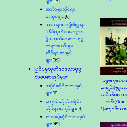
များ
[15]
အဘိဓမ္မာဆိုင်ရာ
စာအုပ်များ
[6]
သာသနာရေးဦးစီးဌာန၊
ပုံနှိပ်ထုတ်ဝေရေးဌာန
ခွဲမှ ထုတ်ဝေသော ဗုဒ္ဓ
တရားတော်များ
ဆိုင်ရာ စာအုပ်
များ
[39]
ပြင်ပမှထုတ်ဝေသောဗုဒ္ဓ
စာပေစာအုပ်များ
ဓမ္မစကူးလ်ဖေ
သမိုင်းဆိုင်ရာစာအုပ်
ဒေးရှင်း(ဗုဒ္ဓ
များ
[6]
သင်ခန်းစာ) 
ကျောင်းတိုက်သမိုင်း
တန်း(Grad
ဆိုင်ရာစာအုပ်များ
[4]
1)ကျောင်းသားက
စာမေးပွဲဆိုင်ရာစာအုပ်
များ
[49]