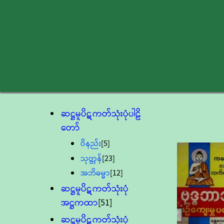
ဆဋ္ဌမူပိဋကတ်သုံးပုံပါဠိ
တော်
ဝိနည်း
[5]
သုတ္တန်
[23]
အဘိဓမ္မာ
[12]
ဆဋ္ဌမူပိဋကတ်သုံးပုံ
အဋ္ဌကထာ
[51]
ဆဋ္ဌမူပိဋကတ်သုံးပုံ