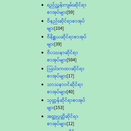
ရည်ညွှန်းကျမ်းဆိုင်ရာ
စာအုပ်များ
[59]
ဝိနည်းဆိုင်ရာစာအုပ်
များ
[104]
ဝိနိစ္ဆယဆိုင်ရာစာအုပ်
များ
[39]
ဝိပဿနာဆိုင်ရာ
စာအုပ်များ
[594]
သြဝါဒကထာဆိုင်ရာ
စာအုပ်များ
[17]
သာသနာ၀င်ဆိုင်ရာ
စာအုပ်များ
[40]
သုတ္တန်ဆိုင်ရာစာအုပ်
များ
[153]
အတ္ထုပ္ပတ္တိဆိုင်ရာ
စာအုပ်များ
[12]