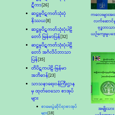
ဋီကာ
[26]
ဆဋ္ဌမူပိဋကတ်သုံးပုံ
ကလေးများအတ
နိဿယ
[8]
လက်ဆောင်မွ
ဗုဒ္ဓဘာသာ
ဆဋ္ဌမူပိဋကတ်သုံးပုံပါဠိ
ယဉ်ကျေးမှုပ
တော် မြန်မာပြန်
[32]
ဆဋ္ဌမူပိဋကတ်သုံးပုံပါဠိ
တော် အင်္ဂလိပ်ဘာသာ
ပြန်
[35]
တိပိဋကပါဠိ-မြန်မာ
အဘိဓာန်
[23]
သာသနာရေး၀န်ကြီးဌာန
မှ ထုတ်ဝေသော စာအုပ်
များ
စာမေးပွဲဆိုင်ရာစာအုပ်
အမျိုးသား
များ
[18]