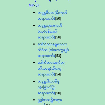
MP-3)
ဘဒ္ဒန္တဝိမလ(မိုးကုတ်
ဆရာတော်)
[50]
ဘဒ္ဒန္တကုမာရာဘိ
ဝံသ(ဗန်းမော်
ဆရာတော်)
[58]
ဒေါက်တာနန္ဒမာလာ
ဘိဝံသ (ပါမောက္ခချုပ်
ဆရာတော်)
[53]
ဒေါက်တာအရှင်ဉာ
ဏိဿရ(သီတဂူ
ဆရာတော်)
[54]
ဘဒ္ဒန္တဝါယာမိန္
ဒ(မြောက်ဦး
ဆရာတော်)
[50]
ဥပ္ပါတသန္တိတရား